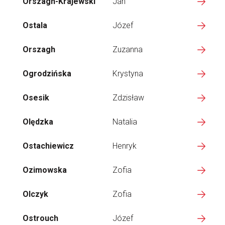
Orszagh-Krajewski
Jan
Ostala
Józef
Orszagh
Zuzanna
Ogrodzińska
Krystyna
Osesik
Zdzisław
Olędzka
Natalia
Ostachiewicz
Henryk
Ozimowska
Zofia
Olczyk
Zofia
Ostrouch
Józef