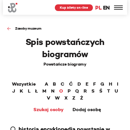
PL
EN
Kup bilety on-line
Zasoby muzeum
Spis powstańczych
biogramów
Powstańcze biogramy
Wszystkie
A
B
C
Ć
D
E
F
G
H
I
J
K
L
Ł
M
N
O
P
Q
R
S
Ś
T
U
V
W
X
Z
Ż
Szukaj osoby
Dodaj osobę