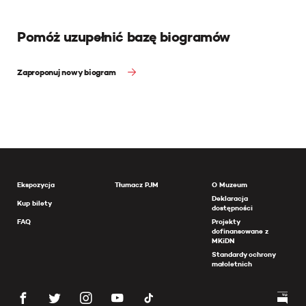
Pomóż uzupełnić bazę biogramów
Zaproponuj nowy biogram
Ekspozycja
Tłumacz PJM
O Muzeum
Deklaracja
Kup bilety
dostępności
FAQ
Projekty
dofinansowane z
MKiDN
Standardy ochrony
małoletnich