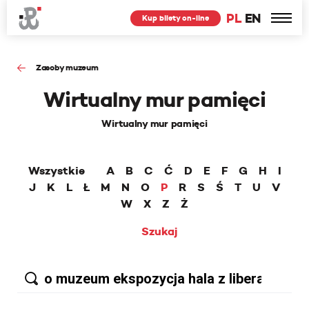
PL
EN
Kup bilety on-line
Zasoby muzeum
Wirtualny mur pamięci
Wirtualny mur pamięci
Wszystkie
A
B
C
Ć
D
E
F
G
H
I
J
K
L
Ł
M
N
O
P
R
S
Ś
T
U
V
W
X
Z
Ż
Szukaj