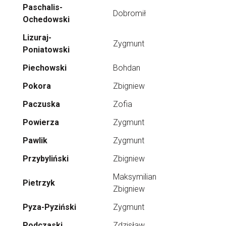
Paschalis-
Dobromił
Ochedowski
Lizuraj-
Zygmunt
Poniatowski
Piechowski
Bohdan
Pokora
Zbigniew
Paczuska
Zofia
Powierza
Zygmunt
Pawlik
Zygmunt
Przybyliński
Zbigniew
Maksymilian
Pietrzyk
Zbigniew
Pyza-Pyziński
Zygmunt
Podczaski
Zdzisław