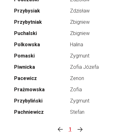
Przybysiak
Zdzisław
Przybytniak
Zbigniew
Puchalski
Zbigniew
Polkowska
Halina
Pomaski
Zygmunt
Piwnicka
Zofia Józefa
Pacewicz
Zenon
Prażmowska
Zofia
Przybyliński
Zygmunt
Pachniewicz
Stefan
1