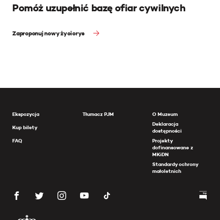
Pomóż uzupełnić bazę ofiar cywilnych
Zaproponuj nowy życiorys
Ekspozycja
Tłumacz PJM
O Muzeum
Deklaracja
Kup bilety
dostępności
FAQ
Projekty
dofinansowane z
MKiDN
Standardy ochrony
małoletnich