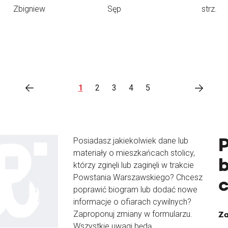
Zbigniew
Sęp
strz.
1
2
3
4
5
Posiadasz jakiekolwiek dane lub
materiały o mieszkańcach stolicy,
b
którzy zginęli lub zaginęli w trakcie
Powstania Warszawskiego? Chcesz
poprawić biogram lub dodać nowe
informacje o ofiarach cywilnych?
Zaproponuj zmiany w formularzu.
Za
Wszystkie uwagi będą