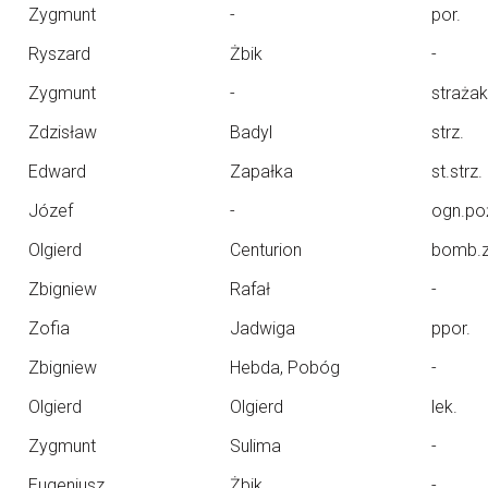
Zygmunt
-
por.
Ryszard
Żbik
-
Zygmunt
-
strażak
Zdzisław
Badyl
strz.
Edward
Zapałka
st.strz.
Józef
-
ogn.po
Olgierd
Centurion
bomb.z
Zbigniew
Rafał
-
Zofia
Jadwiga
ppor.
Zbigniew
Hebda, Pobóg
-
Olgierd
Olgierd
lek.
Zygmunt
Sulima
-
Eugeniusz
Żbik
-