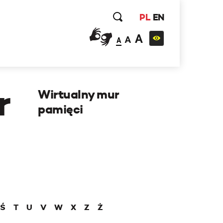
PL
EN
A
A
A
r
Wirtualny mur
pamięci
Ś
T
U
V
W
X
Z
Ż