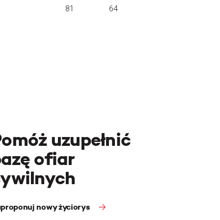
81
64
Pomóż uzupełnić
azę ofiar
cywilnych
proponuj nowy życiorys