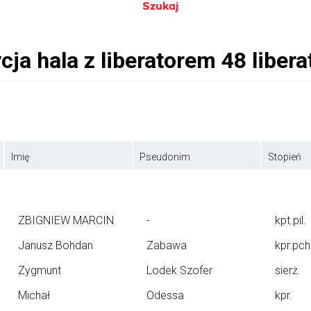
Szukaj
Imię
Pseudonim
Stopień
ZBIGNIEW MARCIN
-
kpt.pil.
Janusz Bohdan
Zabawa
kpr.pch
Zygmunt
Lodek Szofer
sierż.
Michał
Odessa
kpr.