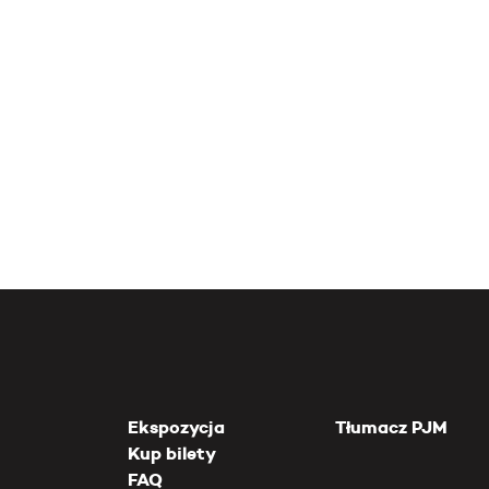
Ekspozycja
Tłumacz PJM
Kup bilety
FAQ