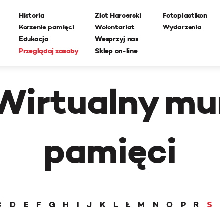
Historia
Zlot Harcerski
Fotoplastikon
Korzenie pamięci
Wolontariat
Wydarzenia
Edukacja
Wesprzyj nas
Przeglądaj zasoby
Sklep on-line
Wirtualny mu
pamięci
Ć
D
E
F
G
H
I
J
K
L
Ł
M
N
O
P
R
S