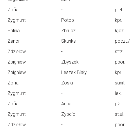
Zofia
-
piel.
Zygmunt
Potop
kpr.
Halina
Zbrucz
łącz.
Zenon
Skunks
poczt./
Zdzisław
-
strz.
Zbigniew
Zbyszek
ppor.
Zbigniew
Leszek Biały
kpr.
Zofia
Zosia
sanit.
Zygmunt
-
lek.
Zofia
Anna
pż
Zygmunt
Zybcio
st.uł.
Zdzisław
-
ppor.