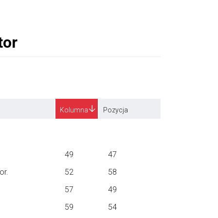
Kolumna
Pozycja
49
47
or.
52
58
57
49
59
54