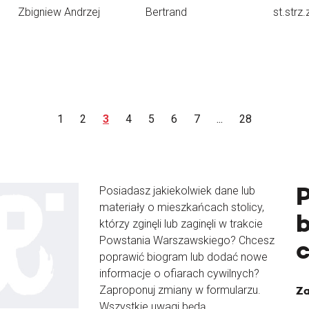
Zbigniew Andrzej
Bertrand
st.strz.
1
2
3
4
5
6
7
...
28
Posiadasz jakiekolwiek dane lub
materiały o mieszkańcach stolicy,
b
którzy zginęli lub zaginęli w trakcie
Powstania Warszawskiego? Chcesz
poprawić biogram lub dodać nowe
informacje o ofiarach cywilnych?
Zaproponuj zmiany w formularzu.
Za
Wszystkie uwagi będą