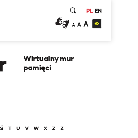
PL
EN
A
A
A
r
Wirtualny mur
pamięci
Ś
T
U
V
W
X
Z
Ż