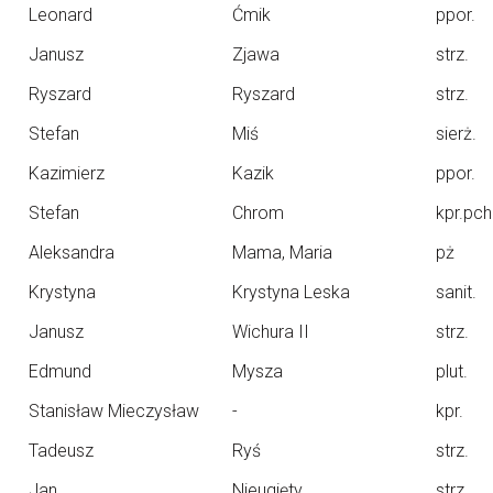
Leonard
Ćmik
ppor.
Janusz
Zjawa
strz.
Ryszard
Ryszard
strz.
Stefan
Miś
sierż.
Kazimierz
Kazik
ppor.
Stefan
Chrom
kpr.pch
Aleksandra
Mama, Maria
pż
Krystyna
Krystyna Leska
sanit.
Janusz
Wichura II
strz.
Edmund
Mysza
plut.
Stanisław Mieczysław
-
kpr.
Tadeusz
Ryś
strz.
Jan
Nieugięty
strz.