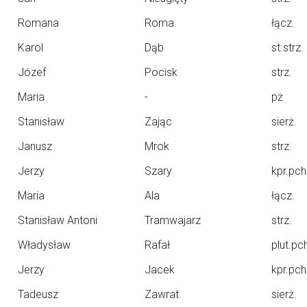
Romana
Roma
łącz.
Karol
Dąb
st.strz.
Józef
Pocisk
strz.
Maria
-
pż
Stanisław
Zając
sierż.
Janusz
Mrok
strz.
Jerzy
Szary
kpr.pch
Maria
Ala
łącz.
Stanisław Antoni
Tramwajarz
strz.
Władysław
Rafał
plut.pc
Jerzy
Jacek
kpr.pch
Tadeusz
Zawrat
sierż.