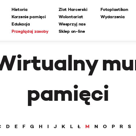
Historia
Zlot Harcerski
Fotoplastikon
Korzenie pamięci
Wolontariat
Wydarzenia
Edukacja
Wesprzyj nas
Przeglądaj zasoby
Sklep on-line
Wirtualny mu
pamięci
Ć
D
E
F
G
H
I
J
K
L
Ł
M
N
O
P
R
S