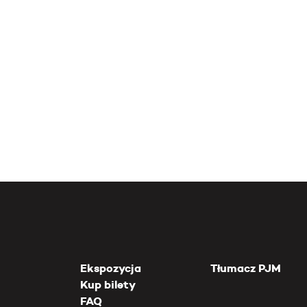
Ekspozycja
Tłumacz PJM
Kup bilety
FAQ