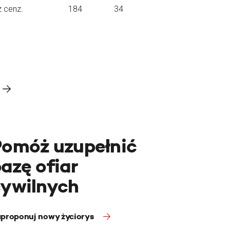
z cenz.
184
34
Pomóż uzupełnić
azę ofiar
cywilnych
proponuj nowy życiorys