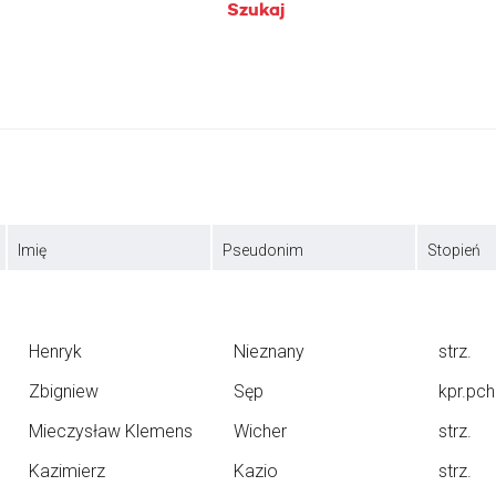
Szukaj
Imię
Pseudonim
Stopień
Henryk
Nieznany
strz.
Zbigniew
Sęp
kpr.pch
Mieczysław Klemens
Wicher
strz.
Kazimierz
Kazio
strz.