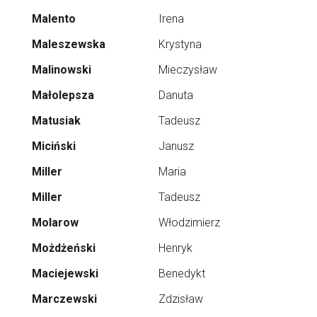
Malento
Irena
Maleszewska
Krystyna
Malinowski
Mieczysław
Małolepsza
Danuta
Matusiak
Tadeusz
Miciński
Janusz
Miller
Maria
Miller
Tadeusz
Molarow
Włodzimierz
Możdżeński
Henryk
Maciejewski
Benedykt
Marczewski
Zdzisław