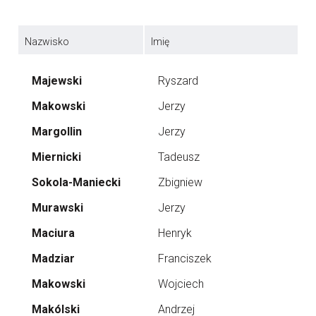
Nazwisko
Imię
Majewski
Ryszard
Makowski
Jerzy
Margollin
Jerzy
Miernicki
Tadeusz
Sokola-Maniecki
Zbigniew
Murawski
Jerzy
Maciura
Henryk
Madziar
Franciszek
Makowski
Wojciech
Makólski
Andrzej