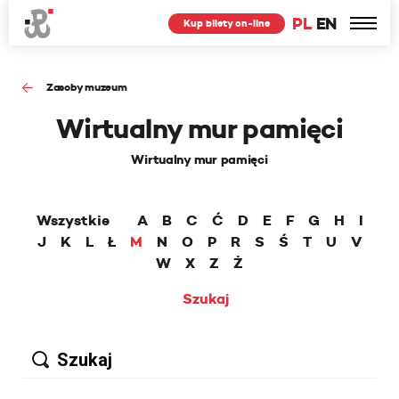
PL
EN
Kup bilety on-line
Zasoby muzeum
Wirtualny mur pamięci
Wirtualny mur pamięci
Wszystkie
A
B
C
Ć
D
E
F
G
H
I
J
K
L
Ł
M
N
O
P
R
S
Ś
T
U
V
W
X
Z
Ż
Szukaj