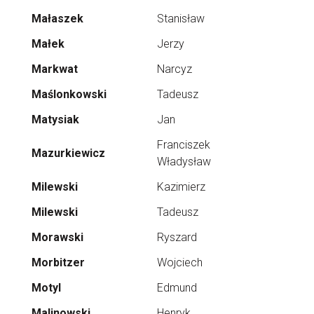
Małaszek
Stanisław
Małek
Jerzy
Markwat
Narcyz
Maślonkowski
Tadeusz
Matysiak
Jan
Franciszek
Mazurkiewicz
Władysław
Milewski
Kazimierz
Milewski
Tadeusz
Morawski
Ryszard
Morbitzer
Wojciech
Motyl
Edmund
Malinowski
Henryk