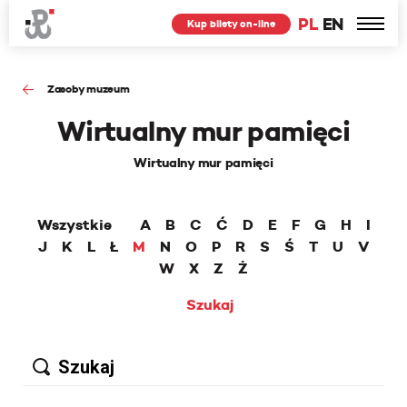
PL
EN
Kup bilety on-line
Zasoby muzeum
Wirtualny mur pamięci
Wirtualny mur pamięci
Wszystkie
A
B
C
Ć
D
E
F
G
H
I
J
K
L
Ł
M
N
O
P
R
S
Ś
T
U
V
W
X
Z
Ż
Szukaj