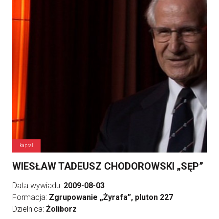
kapral
WIESŁAW TADEUSZ CHODOROWSKI „SĘP”
Data wywiadu:
2009-08-03
Formacja:
Zgrupowanie „Żyrafa”, pluton 227
Dzielnica:
Żoliborz