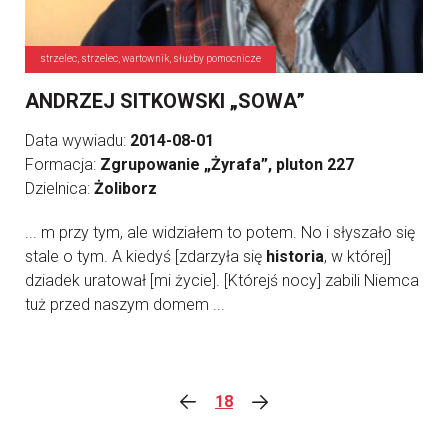
strzelec, strzelec, wartownik, służby pomocnicze
ANDRZEJ SITKOWSKI „SOWA”
Data wywiadu:
2014-08-01
Formacja:
Zgrupowanie „Żyrafa”, pluton 227
Dzielnica:
Żoliborz
... m przy tym, ale widziałem to potem. No i słyszało się
stale o tym. A kiedyś [zdarzyła się
historia
, w której]
dziadek uratował [mi życie]. [Którejś nocy] zabili Niemca
tuż przed naszym domem ...
18