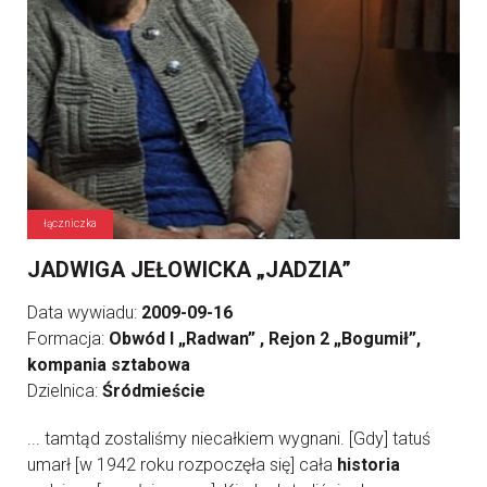
łączniczka
JADWIGA JEŁOWICKA „JADZIA”
Data wywiadu:
2009-09-16
Formacja:
Obwód I „Radwan” , Rejon 2 „Bogumił”,
kompania sztabowa
Dzielnica:
Śródmieście
... tamtąd zostaliśmy niecałkiem wygnani. [Gdy] tatuś
umarł [w 1942 roku rozpoczęła się] cała
historia