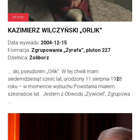
strzelec
KAZIMIERZ WILCZYŃSKI „ORLIK”
Data wywiadu:
2004-12-15
Formacja:
Zgrupowania „Żyrafa”, pluton 227
Dzielnica:
Żoliborz
... ski, pseudonim „Orlik”. W tej chwili mam
siedemdziesiąt sześć lat, urodzony 11 sierpnia 19
2
8
roku – w momencie wybuchu Powstania miałem
szesnaście lat . Jestem z Obwodu „Żywiciel”, Zgrupowa
...