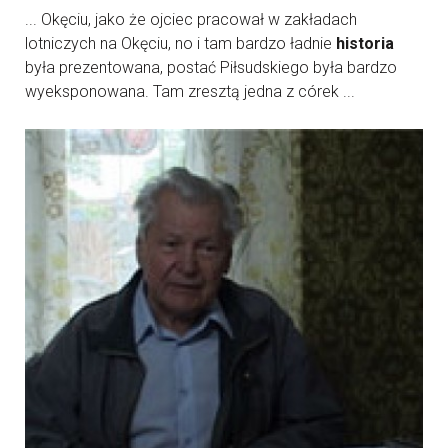
... Okęciu, jako że ojciec pracował w zakładach
lotniczych na Okęciu, no i tam bardzo ładnie
historia
była prezentowana, postać Piłsudskiego była bardzo
wyeksponowana. Tam zresztą jedna z córek ...