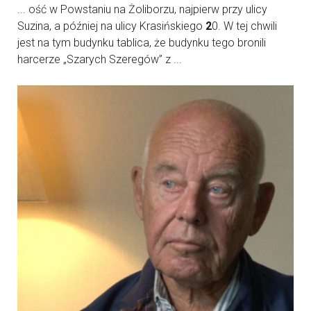
... ość w Powstaniu na Żoliborzu, najpierw przy ulicy
Suzina, a później na ulicy Krasińskiego
2
0. W tej chwili
jest na tym budynku tablica, że budynku tego bronili
harcerze „Szarych Szeregów” z ...