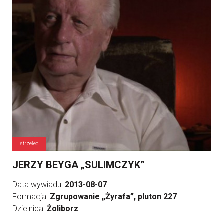
strzelec
JERZY BEYGA „SULIMCZYK”
Data wywiadu:
2013-08-07
Formacja:
Zgrupowanie „Żyrafa”, pluton 227
Dzielnica:
Żoliborz