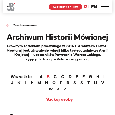
PL
EN
Kup bilety on-line
Zasoby muzeum
Archiwum Historii Mówionej
Głównym zadaniem powstałego w 2014 r. Archiwum Historii
Mówionej jest utrwalenie relacji kilku tysięcy żołnierzy Armii
Krajowej – uczestników Powstania Warszawskiego,
żyjących dzisiaj w Polsce i za granicą.
Wszystkie
A
B
C
Ć
D
E
F
G
H
I
J
K
L
Ł
M
N
O
P
R
S
Ś
T
U
V
W
Z
Ż
Szukaj osoby