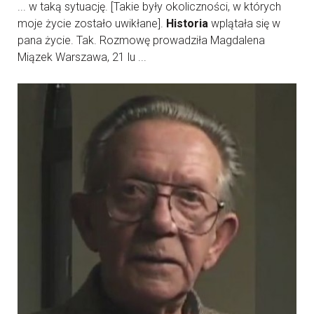
... w taką sytuację. [Takie były okoliczności, w których
moje życie zostało uwikłane].
Historia
wplątała się w
pana życie. Tak. Rozmowę prowadziła Magdalena
Miązek Warszawa, 21 lu ...