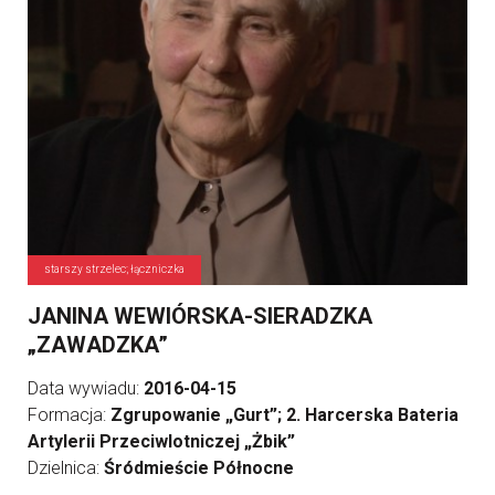
starszy strzelec; łączniczka
JANINA WEWIÓRSKA-SIERADZKA
„ZAWADZKA”
Data wywiadu:
2016-04-15
Formacja:
Zgrupowanie „Gurt”; 2. Harcerska Bateria
Artylerii Przeciwlotniczej „Żbik”
Dzielnica:
Śródmieście Północne