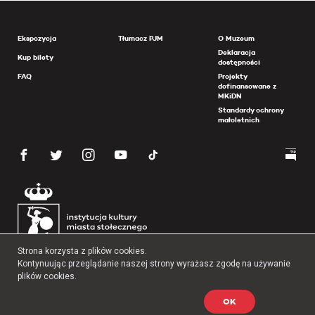
Ekspozycja
Tłumacz PJM
O Muzeum
Deklaracja
Kup bilety
dostępności
FAQ
Projekty
dofinansowane z
MKiDN
Standardy ochrony
małoletnich
Strona korzysta z plików cookies.
Kontynuując przeglądanie naszej strony wyrażasz zgodę na używanie
plików cookies.
OK
Copyright 2026 Muzeum Powstania Warszawskiego