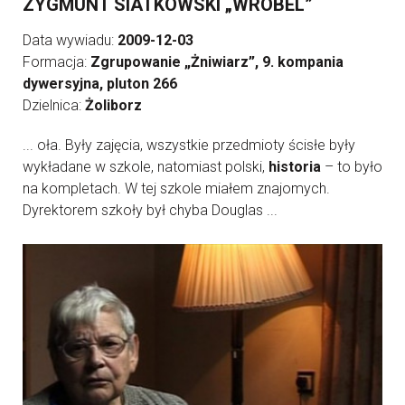
ZYGMUNT SIATKOWSKI „WRÓBEL”
Data wywiadu:
2009-12-03
Formacja:
Zgrupowanie „Żniwiarz”, 9. kompania
dywersyjna, pluton 266
Dzielnica:
Żoliborz
... oła. Były zajęcia, wszystkie przedmioty ścisłe były
wykładane w szkole, natomiast polski,
historia
– to było
na kompletach. W tej szkole miałem znajomych.
Dyrektorem szkoły był chyba Douglas ...