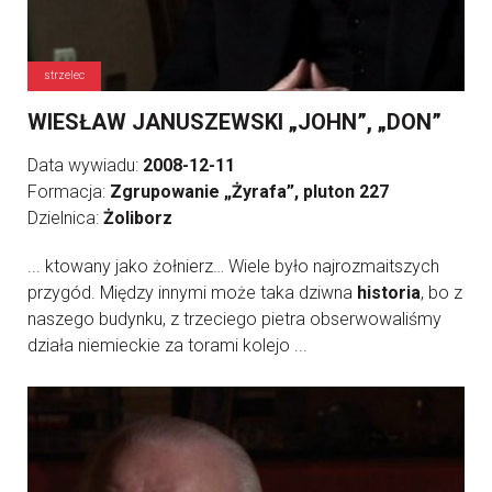
strzelec
WIESŁAW JANUSZEWSKI „JOHN”, „DON”
Data wywiadu:
2008-12-11
Formacja:
Zgrupowanie „Żyrafa”, pluton 227
Dzielnica:
Żoliborz
... ktowany jako żołnierz… Wiele było najrozmaitszych
przygód. Między innymi może taka dziwna
historia
, bo z
naszego budynku, z trzeciego pietra obserwowaliśmy
działa niemieckie za torami kolejo ...