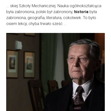
... skiej Szkoły Mechanicznej. Nauka ogólnokształcąca
była zabroniona, polski był zabroniony,
historia
była
zabroniona, geografia, literatura, cokolwiek. To było
osiem lekcji, chyba trwało sześć ...