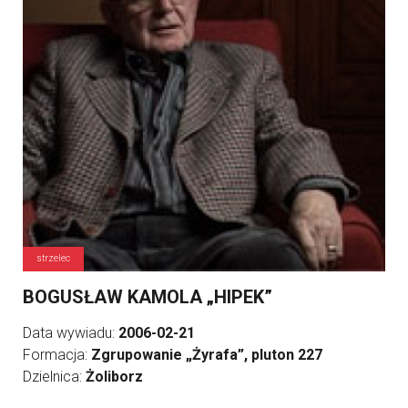
strzelec
BOGUSŁAW KAMOLA „HIPEK”
Data wywiadu:
2006-02-21
Formacja:
Zgrupowanie „Żyrafa”, pluton 227
Dzielnica:
Żoliborz