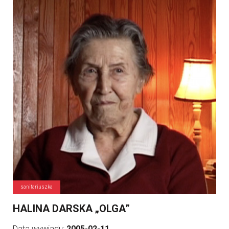
sanitariuszka
HALINA DARSKA „OLGA”
Data wywiadu:
2005-02-11