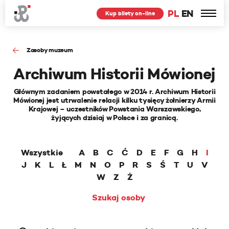
PL
EN
Kup bilety on-line
Zasoby muzeum
Archiwum Historii Mówionej
Głównym zadaniem powstałego w 2014 r. Archiwum Historii
Mówionej jest utrwalenie relacji kilku tysięcy żołnierzy Armii
Krajowej – uczestników Powstania Warszawskiego,
żyjących dzisiaj w Polsce i za granicą.
Wszystkie
A
B
C
Ć
D
E
F
G
H
I
J
K
L
Ł
M
N
O
P
R
S
Ś
T
U
V
W
Z
Ż
Szukaj osoby