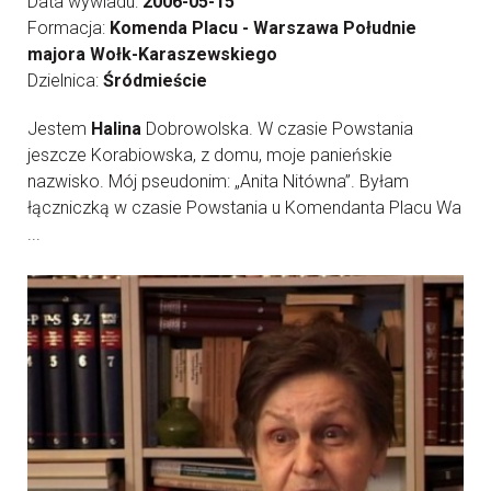
Data wywiadu:
2006-05-15
Formacja:
Komenda Placu - Warszawa Południe
majora Wołk-Karaszewskiego
Dzielnica:
Śródmieście
Jestem
Halina
Dobrowolska. W czasie Powstania
jeszcze Korabiowska, z domu, moje panieńskie
nazwisko. Mój pseudonim: „Anita Nitówna”. Byłam
łączniczką w czasie Powstania u Komendanta Placu Wa
...