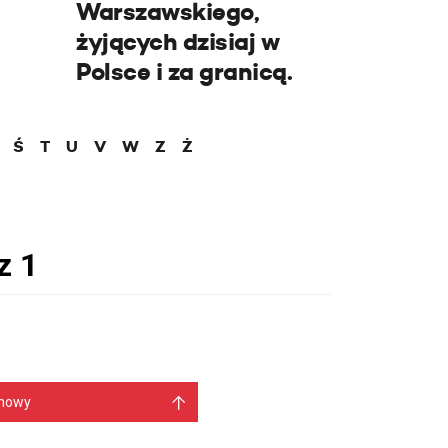
Warszawskiego,
żyjących dzisiaj w
Polsce i za granicą.
Ś
T
U
V
W
Z
Ż
mowy