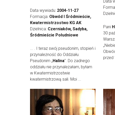
Data 
Forma
Data wywiadu:
2004-11-27
Dzieln
Formacja:
Obwód I Śródmieście,
Kwatermistrzostwo KG AK
Pani
H
Dzielnica:
Czerniaków, Sadyba,
30 paź
Śródmieście Południowe
Warsza
„Niebi
... . I teraz swój pseudonim, stopień i
Obwód 
przynależność do Oddziału.
przed 
Pseudonim „
Halina
”. Do żadnego
oddziału nie przynależałam, byłam
w Kwatermistrzostwie
kwatermistrzową sali. Moi ...