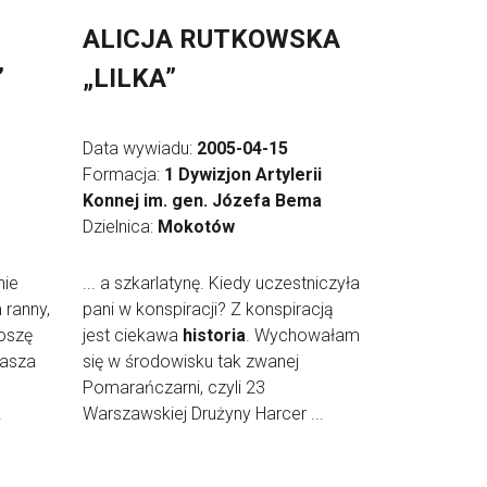
ALICJA RUTKOWSKA
”
„LILKA”
Data wywiadu:
2005-04-15
Formacja:
1 Dywizjon Artylerii
Konnej im. gen. Józefa Bema
Dzielnica:
Mokotów
nie
... a szkarlatynę. Kiedy uczestniczyła
 ranny,
pani w konspiracji? Z konspiracją
oszę
jest ciekawa
historia
. Wychowałam
Nasza
się w środowisku tak zwanej
Pomarańczarni, czyli 23
.
Warszawskiej Drużyny Harcer ...