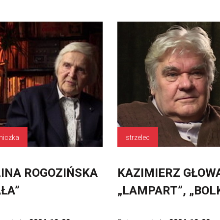
niczka
strzelec
INA ROGOZIŃSKA
KAZIMIERZ GŁOW
ŁA”
„LAMPART”, „BOL