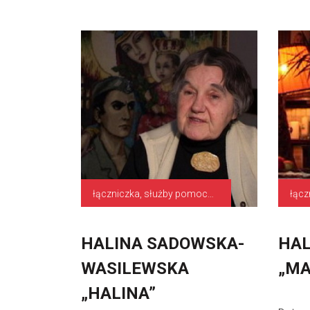
łączniczka, służby pomocniczne
łącz
HALINA SADOWSKA-
HAL
WASILEWSKA
„MA
„HALINA”