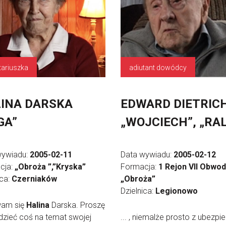
tariuszka
adiutant dowódcy
INA DARSKA
EDWARD DIETRIC
GA”
„WOJCIECH”, „RA
wywiadu:
2005-02-11
Data wywiadu:
2005-02-12
cja:
„Obroża ”,”Kryska”
Formacja:
1 Rejon VII Obwo
ica:
Czerniaków
„Obroża”
Dzielnica:
Legionowo
am się
Halina
Darska. Proszę
zieć coś na temat swojej
... , niemalże prosto z ubezpie