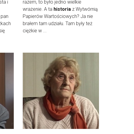
ta i
razem, to było jedno wielkie
wrażenie. A ta
historia
z Wytwórnią
 pan
Papierów Wartościowych? Ja nie
zkach
brałem tam udziału. Tam były też
się
ciężkie w ...