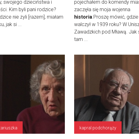
y, swojego dzieciństwa i
pojechałem do komendy mias
ci. Kim byli pani rodzice?
zaczęła się moja wojenna
dzice nie żyli [razem], miałam
historia
.Proszę mówić, gdzie
u, jak si ...
walczył w 1939 roku? W Unis
Zawadzkich pod Mławą. Jak 
tam ...
tariuszka
kapral podchorąży