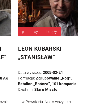
plutonowy podchorąży
H
LEON KUBARSKI
LF”
„STANISŁAW”
Data wywiadu:
2005-02-24
du AK
Formacja:
Zgrupowanie „Róg”,
Batalion „Bończa”, 101 kompania
Dzielnica:
Stare Miasto
czalni
... w Powstaniu. No to wszystko