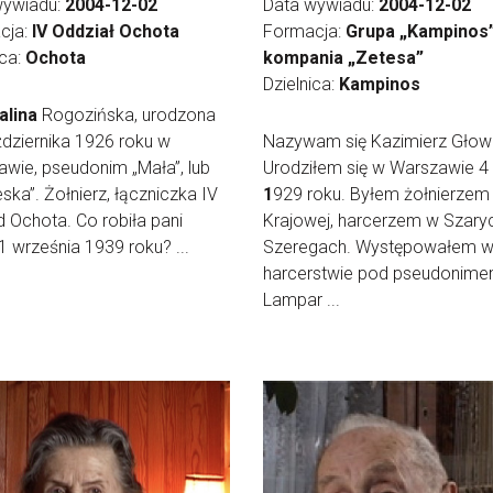
wywiadu:
2004-12-02
Data wywiadu:
2004-12-02
cja:
IV Oddział Ochota
Formacja:
Grupa „Kampinos”
ica:
Ochota
kompania „Zetesa”
Dzielnica:
Kampinos
alina
Rogozińska, urodzona
dziernika 1926 roku w
Nazywam się Kazimierz Głow
wie, pseudonim „Mała”, lub
Urodziłem się w Warszawie 4
eska”. Żołnierz, łączniczka IV
1
929 roku. Byłem żołnierzem 
Ochota. Co robiła pani
Krajowej, harcerzem w Szary
1 września 1939 roku? ...
Szeregach. Występowałem 
harcerstwie pod pseudonim
Lampar ...