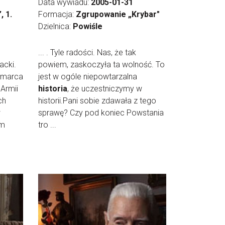
Data wywiadu:
2005-01-31
, 1.
Formacja:
Zgrupowanie „Krybar"
Dzielnica:
Powiśle
... . Tyle radości. Nas, że tak
acki.
powiem, zaskoczyła ta wolność. To
 marca
jest w ogóle niepowtarzalna
Armii
historia
, że uczestniczymy w
ch
historii.Pani sobie zdawała z tego
w
sprawę? Czy pod koniec Powstania
em
tro ...