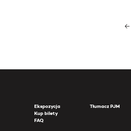
Ekspozycja
Tłumacz PJM
Kup bilety
FAQ