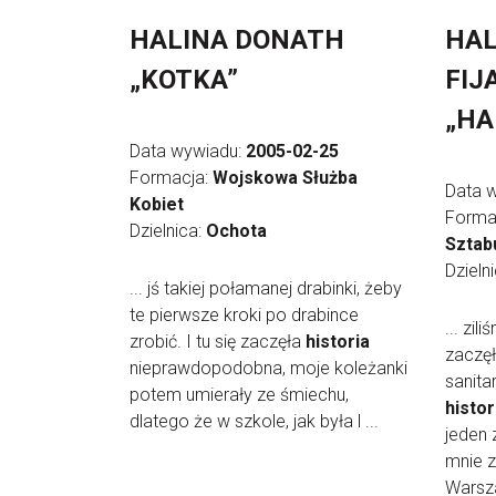
HALINA DONATH
HAL
„KOTKA”
FIJ
„HA
Data wywiadu:
2005-02-25
Formacja:
Wojskowa Służba
Data 
Kobiet
Forma
Dzielnica:
Ochota
Sztab
Dzieln
... jś takiej połamanej drabinki, żeby
te pierwsze kroki po drabince
... zil
zrobić. I tu się zaczęła
historia
zaczę
nieprawdopodobna, moje koleżanki
sanita
potem umierały ze śmiechu,
histor
dlatego że w szkole, jak była l ...
jeden 
mnie z
Warsza