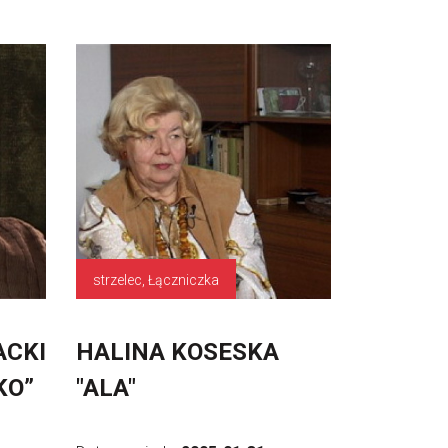
strzelec, Łączniczka
ACKI
HALINA KOSESKA
KO”
"ALA"