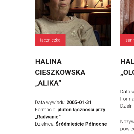
łączniczka
sani
HALINA
HAL
CIESZKOWSKA
„OL
„ALIKA”
Data 
Forma
Data wywiadu:
2005-01-31
Dzieln
Formacja:
pluton łączności przy
„Radwanie”
Nazyw
Dzielnica:
Śródmieście Północne
powied