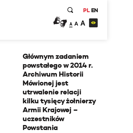
PL
EN
A
A
A
Głównym zadaniem
powstałego w 2014 r.
Archiwum Historii
Mówionej jest
utrwalenie relacji
kilku tysięcy żołnierzy
Armii Krajowej –
uczestników
Powstania