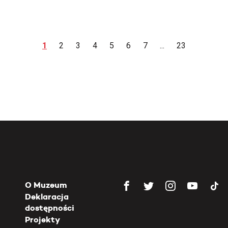
1
2
3
4
5
6
7
...
23
O Muzeum
Deklaracja
dostępności
Projekty