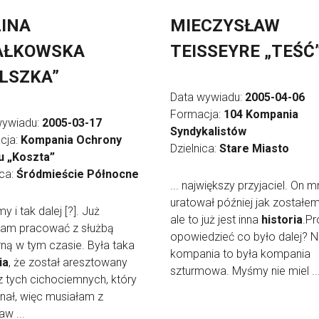
INA
MIECZYSŁAW
AŁKOWSKA
TEISSEYRE „TEŚĆ
LSZKA”
Data wywiadu:
2005-04-06
Formacja:
104 Kompania
wywiadu:
2005-03-17
Syndykalistów
cja:
Kompania Ochrony
Dzielnica:
Stare Miasto
u „Koszta”
ica:
Śródmieście Północne
... największy przyjaciel. On m
uratował później jak zostałem
iśmy i tak dalej [?]. Już
ale to już jest inna
historia
.Pr
łam pracować z służbą
opowiedzieć co było dalej? 
rną w tym czasie. Była taka
kompania to była kompania
ia
, że został aresztowany
szturmowa. Myśmy nie miel ..
z tych cichociemnych, który
nał, więc musiałam z
w ...