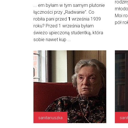
rodzin
... em byłam w tym samym plutonie
młodoś
łączności przy „Radwanie”. Co
Moi ro
robiła pani przed
1
września 1939
pół rok
roku? Przed 1 września byłam
świeżo upieczoną studentką, która
sobie nawet kup ...
sanitariuszka
sani