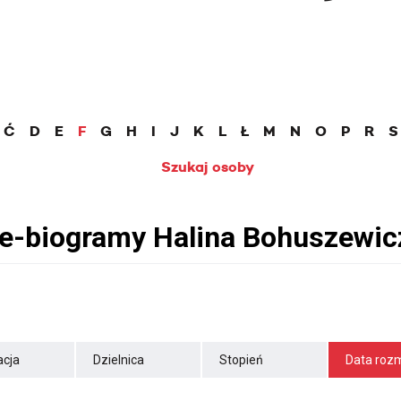
Ć
D
E
F
G
H
I
J
K
L
Ł
M
N
O
P
R
S
Szukaj osoby
cja
Dzielnica
Stopień
Data roz