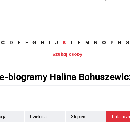
Ć
D
E
F
G
H
I
J
K
L
Ł
M
N
O
P
R
S
Szukaj osoby
cja
Dzielnica
Stopień
Data roz