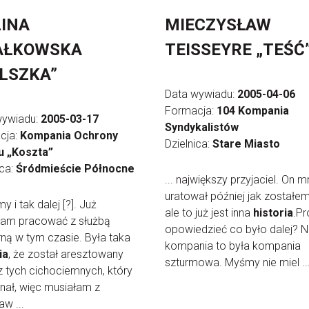
INA
MIECZYSŁAW
AŁKOWSKA
TEISSEYRE „TEŚĆ
LSZKA”
Data wywiadu:
2005-04-06
Formacja:
104 Kompania
wywiadu:
2005-03-17
Syndykalistów
cja:
Kompania Ochrony
Dzielnica:
Stare Miasto
u „Koszta”
ica:
Śródmieście Północne
... największy przyjaciel. On m
uratował później jak zostałem
iśmy i tak dalej [?]. Już
ale to już jest inna
historia
.Pr
łam pracować z służbą
opowiedzieć co było dalej? 
rną w tym czasie. Była taka
kompania to była kompania
ia
, że został aresztowany
szturmowa. Myśmy nie miel ..
z tych cichociemnych, który
nał, więc musiałam z
w ...