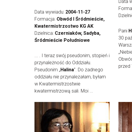
Data 
Forma
Data wywiadu:
2004-11-27
Dzieln
Formacja:
Obwód I Śródmieście,
Kwatermistrzostwo KG AK
Pani
H
Dzielnica:
Czerniaków, Sadyba,
30 paź
Śródmieście Południowe
Warsza
„Niebi
... . I teraz swój pseudonim, stopień i
Obwód 
przynależność do Oddziału.
przed 
Pseudonim „
Halina
”. Do żadnego
oddziału nie przynależałam, byłam
w Kwatermistrzostwie
kwatermistrzową sali. Moi ...