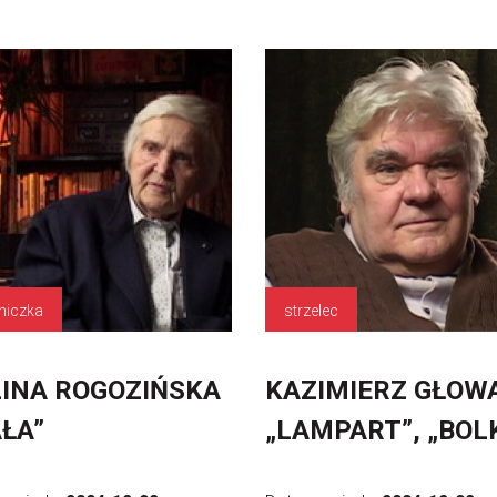
niczka
strzelec
INA ROGOZIŃSKA
KAZIMIERZ GŁOW
ŁA”
„LAMPART”, „BOL