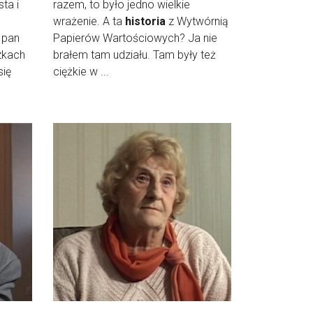
ta i
razem, to było jedno wielkie
wrażenie. A ta
historia
z Wytwórnią
 pan
Papierów Wartościowych? Ja nie
zkach
brałem tam udziału. Tam były też
się
ciężkie w ...