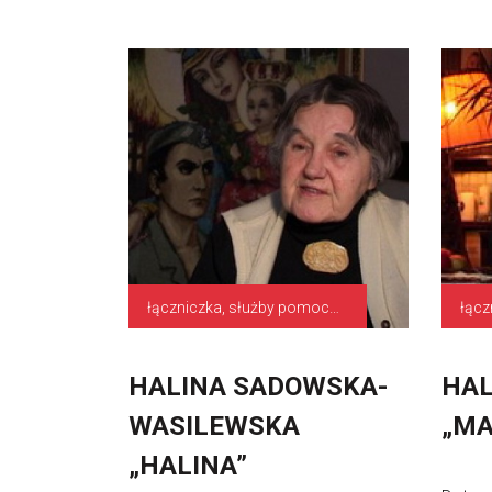
łączniczka, służby pomocniczne
łącz
HALINA SADOWSKA-
HAL
WASILEWSKA
„MA
„HALINA”