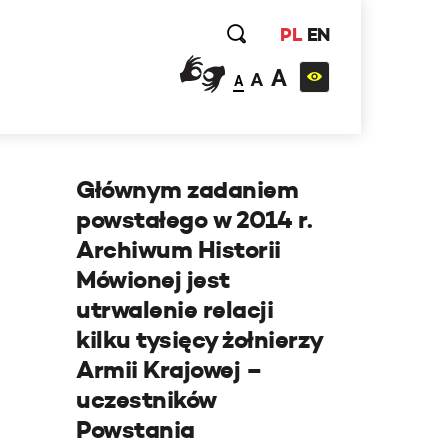
PL
EN
A
A
A
Głównym zadaniem
powstałego w 2014 r.
Archiwum Historii
Mówionej jest
utrwalenie relacji
kilku tysięcy żołnierzy
Armii Krajowej –
uczestników
Powstania