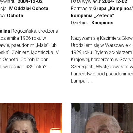
wywiadu:
2004-12-02
Data wywiadu:
2004-12-02
cja:
IV Oddział Ochota
Formacja:
Grupa „Kampinos”
ica:
Ochota
kompania „Zetesa”
Dzielnica:
Kampinos
alina
Rogozińska, urodzona
dziernika 1926 roku w
Nazywam się Kazimierz Głow
wie, pseudonim „Mała”, lub
Urodziłem się w Warszawie 4
eska”. Żołnierz, łączniczka IV
1
929 roku. Byłem żołnierzem 
Ochota. Co robiła pani
Krajowej, harcerzem w Szary
1 września 1939 roku? ...
Szeregach. Występowałem 
harcerstwie pod pseudonim
Lampar ...