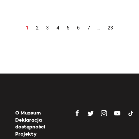
1
2
3
4
5
6
7
...
23
O Muzeum
Deklaracja
dostępności
Projekty