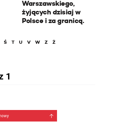
Warszawskiego,
żyjących dzisiaj w
Polsce i za granicą.
Ś
T
U
V
W
Z
Ż
mowy