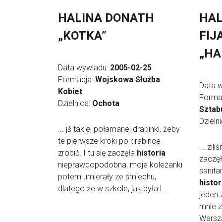
HALINA DONATH
HAL
„KOTKA”
FIJ
„HA
Data wywiadu:
2005-02-25
Formacja:
Wojskowa Służba
Data 
Kobiet
Forma
Dzielnica:
Ochota
Sztab
Dzieln
... jś takiej połamanej drabinki, żeby
te pierwsze kroki po drabince
... zil
zrobić. I tu się zaczęła
historia
zaczę
nieprawdopodobna, moje koleżanki
sanita
potem umierały ze śmiechu,
histor
dlatego że w szkole, jak była l ...
jeden 
mnie z
Warsza