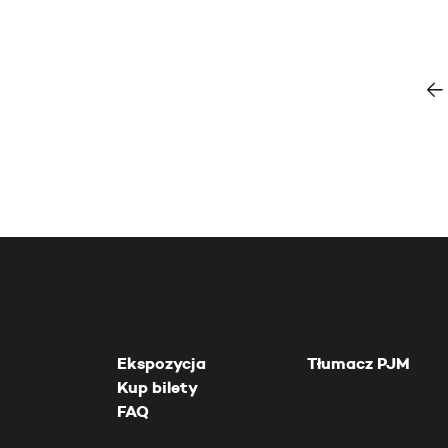
Ekspozycja
Tłumacz PJM
Kup bilety
FAQ