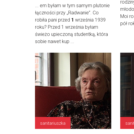
rodzin
... em byłam w tym samym plutonie
młodoś
łączności przy „Radwanie”. Co
Moi ro
robiła pani przed
1
września 1939
pół rok
roku? Przed 1 września byłam
świeżo upieczoną studentką, która
sobie nawet kup ...
sanitariuszka
sani