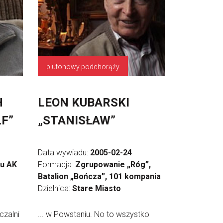
plutonowy podchorąży
H
LEON KUBARSKI
LF”
„STANISŁAW”
Data wywiadu:
2005-02-24
du AK
Formacja:
Zgrupowanie „Róg”,
Batalion „Bończa”, 101 kompania
Dzielnica:
Stare Miasto
czalni
... w Powstaniu. No to wszystko