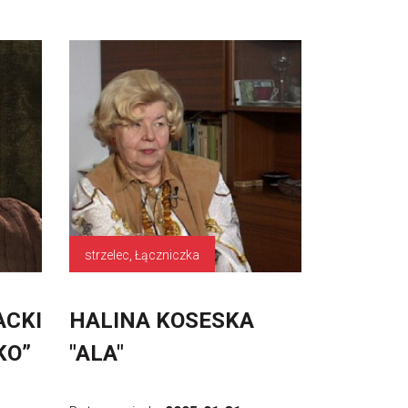
strzelec, Łączniczka
ACKI
HALINA KOSESKA
KO”
"ALA"