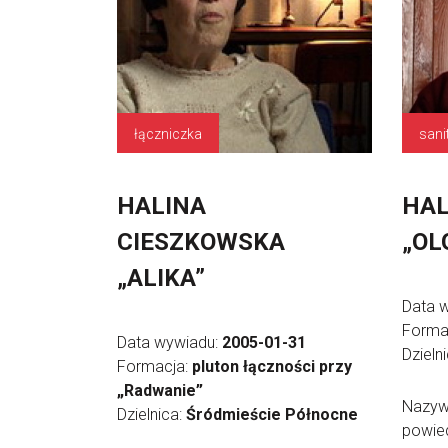
łączniczka
sani
HALINA
HAL
CIESZKOWSKA
„OL
„ALIKA”
Data 
Forma
Data wywiadu:
2005-01-31
Dzieln
Formacja:
pluton łączności przy
„Radwanie”
Nazyw
Dzielnica:
Śródmieście Północne
powied