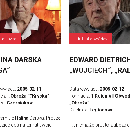
tariuszka
adiutant dowódcy
INA DARSKA
EDWARD DIETRIC
GA”
„WOJCIECH”, „RA
wywiadu:
2005-02-11
Data wywiadu:
2005-02-12
cja:
„Obroża ”,”Kryska”
Formacja:
1 Rejon VII Obwo
ica:
Czerniaków
„Obroża”
Dzielnica:
Legionowo
am się
Halina
Darska. Proszę
zieć coś na temat swojej
... , niemalże prosto z ubezpie