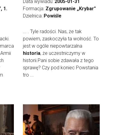
Data wywiadu:
2005-01-31
, 1.
Formacja:
Zgrupowanie „Krybar"
Dzielnica:
Powiśle
... . Tyle radości. Nas, że tak
acki.
powiem, zaskoczyła ta wolność. To
 marca
jest w ogóle niepowtarzalna
Armii
historia
, że uczestniczymy w
ch
historii.Pani sobie zdawała z tego
w
sprawę? Czy pod koniec Powstania
em
tro ...