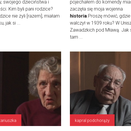
y, swojego dzieciństwa i
pojechałem do komendy mias
ci. Kim byli pani rodzice?
zaczęła się moja wojenna
dzice nie żyli [razem], miałam
historia
.Proszę mówić, gdzie
u, jak si ...
walczył w 1939 roku? W Unis
Zawadzkich pod Mławą. Jak 
tam ...
tariuszka
kapral podchorąży