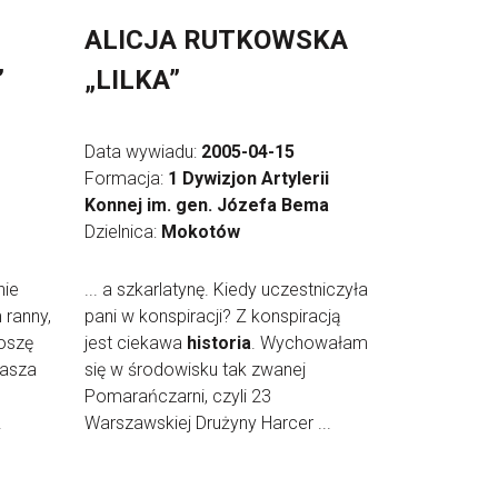
ALICJA RUTKOWSKA
”
„LILKA”
Data wywiadu:
2005-04-15
Formacja:
1 Dywizjon Artylerii
Konnej im. gen. Józefa Bema
Dzielnica:
Mokotów
nie
... a szkarlatynę. Kiedy uczestniczyła
 ranny,
pani w konspiracji? Z konspiracją
oszę
jest ciekawa
historia
. Wychowałam
Nasza
się w środowisku tak zwanej
Pomarańczarni, czyli 23
.
Warszawskiej Drużyny Harcer ...