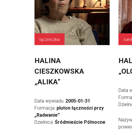
łączniczka
sani
HALINA
HAL
CIESZKOWSKA
„OL
„ALIKA”
Data 
Forma
Data wywiadu:
2005-01-31
Dzieln
Formacja:
pluton łączności przy
„Radwanie”
Nazyw
Dzielnica:
Śródmieście Północne
powied