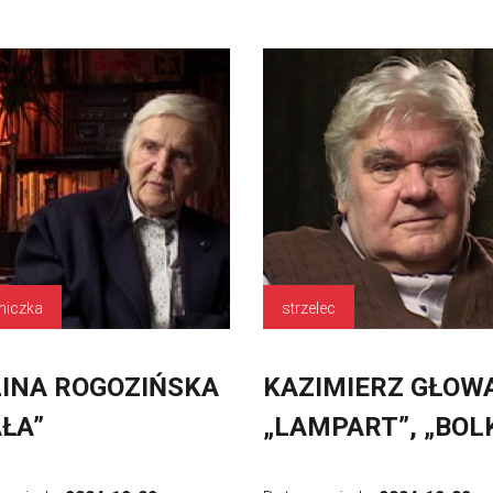
niczka
strzelec
INA ROGOZIŃSKA
KAZIMIERZ GŁOW
ŁA”
„LAMPART”, „BOL