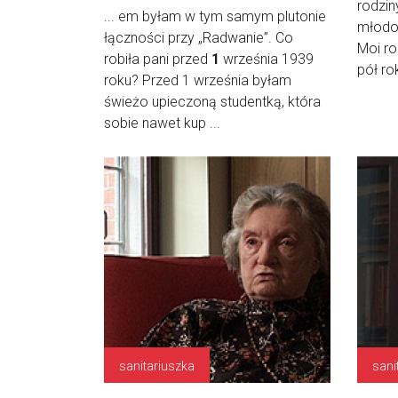
rodzin
... em byłam w tym samym plutonie
młodoś
łączności przy „Radwanie”. Co
Moi ro
robiła pani przed
1
września 1939
pół rok
roku? Przed 1 września byłam
świeżo upieczoną studentką, która
sobie nawet kup ...
sanitariuszka
sani