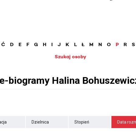
Ć
D
E
F
G
H
I
J
K
L
Ł
M
N
O
P
R
S
Szukaj osoby
cja
Dzielnica
Stopień
Data roz