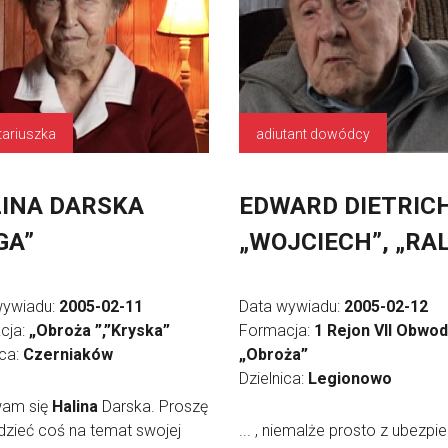
tariuszka
adiutant dowódcy
INA DARSKA
EDWARD DIETRIC
GA”
„WOJCIECH”, „RA
wywiadu:
2005-02-11
Data wywiadu:
2005-02-12
cja:
„Obroża ”,”Kryska”
Formacja:
1 Rejon VII Obwo
ica:
Czerniaków
„Obroża”
Dzielnica:
Legionowo
am się
Halina
Darska. Proszę
zieć coś na temat swojej
... , niemalże prosto z ubezpie