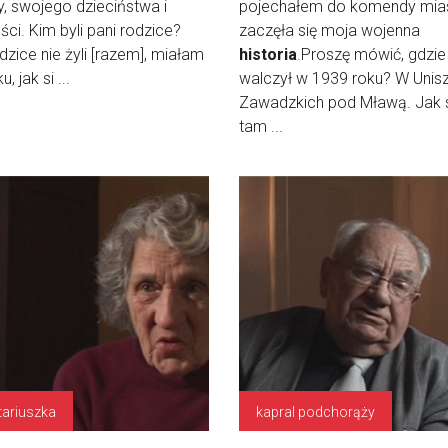
y, swojego dzieciństwa i
pojechałem do komendy mias
ci. Kim byli pani rodzice?
zaczęła się moja wojenna
dzice nie żyli [razem], miałam
historia
.Proszę mówić, gdzie
u, jak si ...
walczył w 1939 roku? W Unis
Zawadzkich pod Mławą. Jak 
tam ...
tariuszka
kapral podchorąży