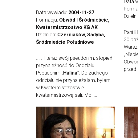
Data 
Forma
Data wywiadu:
2004-11-27
Dzieln
Formacja:
Obwód I Śródmieście,
Kwatermistrzostwo KG AK
Pani
H
Dzielnica:
Czerniaków, Sadyba,
30 paź
Śródmieście Południowe
Warsza
„Niebi
... . I teraz swój pseudonim, stopień i
Obwód 
przynależność do Oddziału.
przed 
Pseudonim „
Halina
”. Do żadnego
oddziału nie przynależałam, byłam
w Kwatermistrzostwie
kwatermistrzową sali. Moi ...