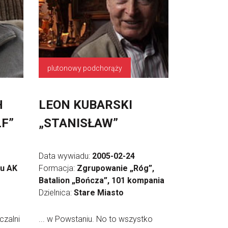
plutonowy podchorąży
H
LEON KUBARSKI
LF”
„STANISŁAW”
Data wywiadu:
2005-02-24
du AK
Formacja:
Zgrupowanie „Róg”,
Batalion „Bończa”, 101 kompania
Dzielnica:
Stare Miasto
czalni
... w Powstaniu. No to wszystko