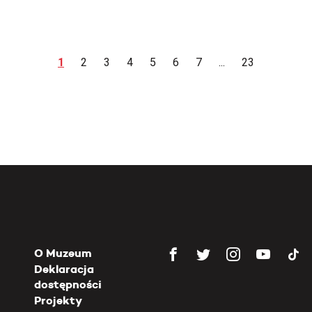
1
2
3
4
5
6
7
...
23
O Muzeum
Deklaracja
dostępności
Projekty