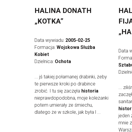
HALINA DONATH
HAL
„KOTKA”
FIJ
„HA
Data wywiadu:
2005-02-25
Formacja:
Wojskowa Służba
Data 
Kobiet
Forma
Dzielnica:
Ochota
Sztab
Dzieln
... jś takiej połamanej drabinki, żeby
te pierwsze kroki po drabince
... zil
zrobić. I tu się zaczęła
historia
zaczę
nieprawdopodobna, moje koleżanki
sanita
potem umierały ze śmiechu,
histor
dlatego że w szkole, jak była l ...
jeden 
mnie z
Warsza