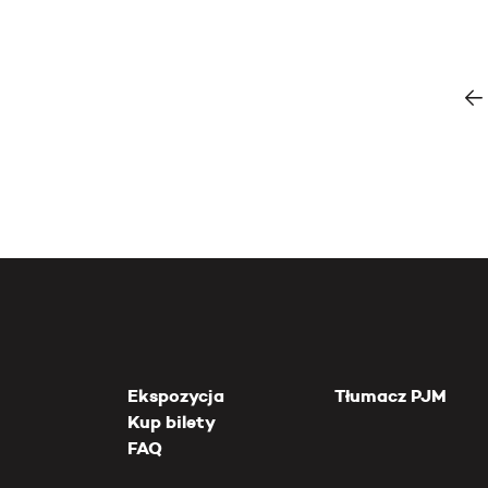
Ekspozycja
Tłumacz PJM
Kup bilety
FAQ