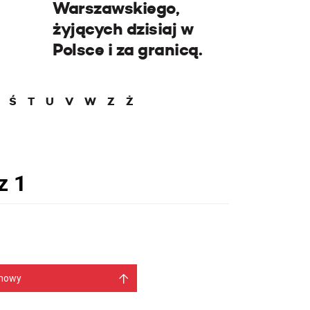
Warszawskiego,
żyjących dzisiaj w
Polsce i za granicą.
Ś
T
U
V
W
Z
Ż
mowy