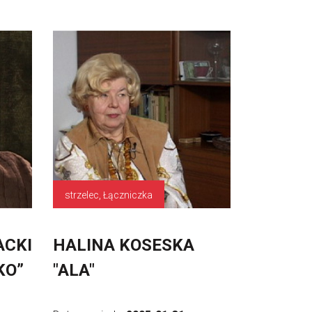
strzelec, Łączniczka
ACKI
HALINA KOSESKA
KO”
"ALA"