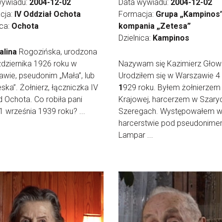
wywiadu:
2004-12-02
Data wywiadu:
2004-12-02
cja:
IV Oddział Ochota
Formacja:
Grupa „Kampinos”
ica:
Ochota
kompania „Zetesa”
Dzielnica:
Kampinos
alina
Rogozińska, urodzona
dziernika 1926 roku w
Nazywam się Kazimierz Głow
wie, pseudonim „Mała”, lub
Urodziłem się w Warszawie 4
eska”. Żołnierz, łączniczka IV
1
929 roku. Byłem żołnierzem 
Ochota. Co robiła pani
Krajowej, harcerzem w Szary
1 września 1939 roku? ...
Szeregach. Występowałem 
harcerstwie pod pseudonim
Lampar ...