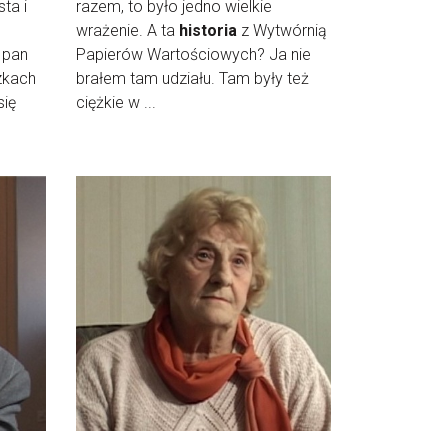
ta i
razem, to było jedno wielkie
wrażenie. A ta
historia
z Wytwórnią
 pan
Papierów Wartościowych? Ja nie
zkach
brałem tam udziału. Tam były też
się
ciężkie w ...