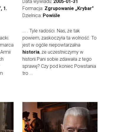
Data wywiadu:
2005-01-31
, 1.
Formacja:
Zgrupowanie „Krybar"
Dzielnica:
Powiśle
... . Tyle radości. Nas, że tak
acki.
powiem, zaskoczyła ta wolność. To
 marca
jest w ogóle niepowtarzalna
Armii
historia
, że uczestniczymy w
ch
historii.Pani sobie zdawała z tego
w
sprawę? Czy pod koniec Powstania
em
tro ...