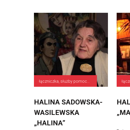
łączniczka, służby pomocniczne
łącz
HALINA SADOWSKA-
HAL
WASILEWSKA
„MA
„HALINA”