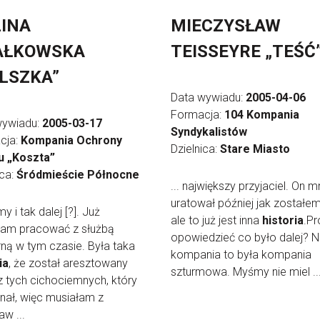
INA
MIECZYSŁAW
AŁKOWSKA
TEISSEYRE „TEŚĆ
LSZKA”
Data wywiadu:
2005-04-06
Formacja:
104 Kompania
wywiadu:
2005-03-17
Syndykalistów
cja:
Kompania Ochrony
Dzielnica:
Stare Miasto
u „Koszta”
ica:
Śródmieście Północne
... największy przyjaciel. On m
uratował później jak zostałem
iśmy i tak dalej [?]. Już
ale to już jest inna
historia
.Pr
łam pracować z służbą
opowiedzieć co było dalej? 
rną w tym czasie. Była taka
kompania to była kompania
ia
, że został aresztowany
szturmowa. Myśmy nie miel ..
z tych cichociemnych, który
nał, więc musiałam z
w ...