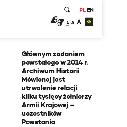
PL
EN
A
A
A
Głównym zadaniem
powstałego w 2014 r.
Archiwum Historii
Mówionej jest
utrwalenie relacji
kilku tysięcy żołnierzy
Armii Krajowej –
uczestników
Powstania