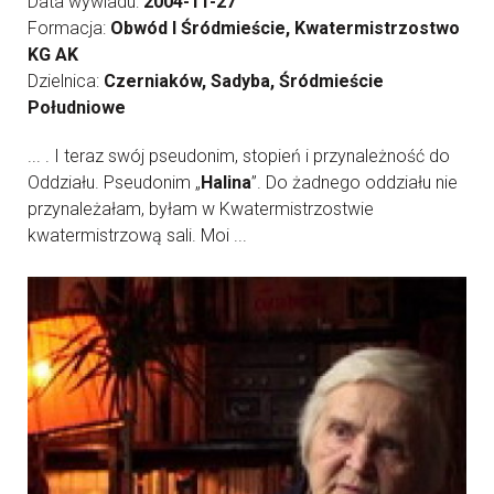
Data wywiadu:
2004-11-27
Formacja:
Obwód I Śródmieście, Kwatermistrzostwo
KG AK
Dzielnica:
Czerniaków, Sadyba, Śródmieście
Południowe
... . I teraz swój pseudonim, stopień i przynależność do
Oddziału. Pseudonim „
Halina
”. Do żadnego oddziału nie
przynależałam, byłam w Kwatermistrzostwie
kwatermistrzową sali. Moi ...