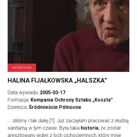
sanitariuszka
HALINA FIJAŁKOWSKA „HALSZKA”
Data wywiadu:
2005-03-17
Formacja:
Kompania Ochrony Sztabu „Koszta”
Dzielnica:
Śródmieście Północne
... ziliśmy i tak dalej [?]. Już zaczęłam pracować z służbą
sanitarną w tym czasie. Była taka
historia
, że został
aresztowany jeden z tych cichociemnych, który mnie