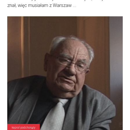
znał, więc musiałam z Warszaw ...
kapral podchorąży