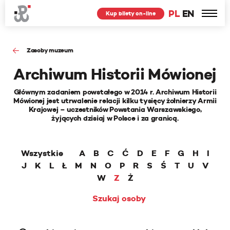
PL
EN
Kup bilety on-line
Zasoby muzeum
Archiwum Historii Mówionej
Głównym zadaniem powstałego w 2014 r. Archiwum Historii
Mówionej jest utrwalenie relacji kilku tysięcy żołnierzy Armii
Krajowej – uczestników Powstania Warszawskiego,
żyjących dzisiaj w Polsce i za granicą.
Wszystkie
A
B
C
Ć
D
E
F
G
H
I
J
K
L
Ł
M
N
O
P
R
S
Ś
T
U
V
W
Z
Ż
Szukaj osoby