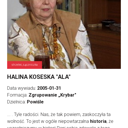
strzelec, Łączniczka
HALINA KOSESKA "ALA"
Data wywiadu:
2005-01-31
Formacja:
Zgrupowanie „Krybar"
Dzielnica:
Powiśle
... . Tyle radości. Nas, że tak powiem, zaskoczyła ta
wolność. To jest w ogóle niepowtarzalna
historia
, że