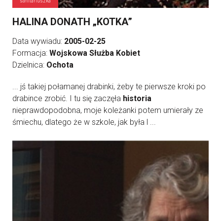
sanitariuszka
HALINA DONATH „KOTKA”
Data wywiadu:
2005-02-25
Formacja:
Wojskowa Służba Kobiet
Dzielnica:
Ochota
... jś takiej połamanej drabinki, żeby te pierwsze kroki po
drabince zrobić. I tu się zaczęła
historia
nieprawdopodobna, moje koleżanki potem umierały ze
śmiechu, dlatego że w szkole, jak była l ...