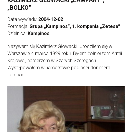
KAZIMIERZ GŁOWACKI „LAMPART”,
„BOLKO”
Data wywiadu:
2004-12-02
Formacja:
Grupa „Kampinos”, 1. kompania „Zetesa”
Dzielnica:
Kampinos
Nazywam się Kazimierz Głowacki. Urodziłem się w
Warszawie 4 marca
1
929 roku. Byłem żołnierzem Armii
Krajowej, harcerzem w Szarych Szeregach.
Występowałem w harcerstwie pod pseudonimem
Lampar ...