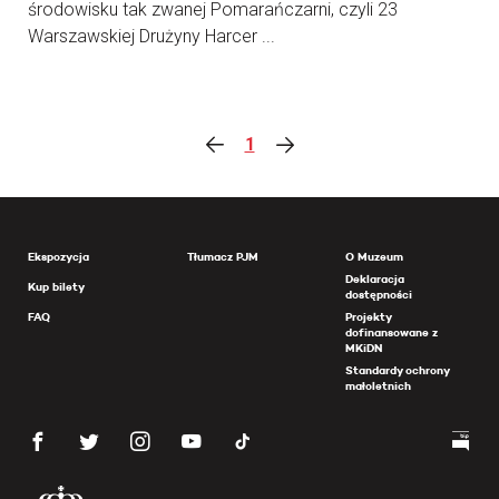
środowisku tak zwanej Pomarańczarni, czyli 23
Warszawskiej Drużyny Harcer ...
1
Ekspozycja
Tłumacz PJM
O Muzeum
Deklaracja
Kup bilety
dostępności
FAQ
Projekty
dofinansowane z
MKiDN
Standardy ochrony
małoletnich