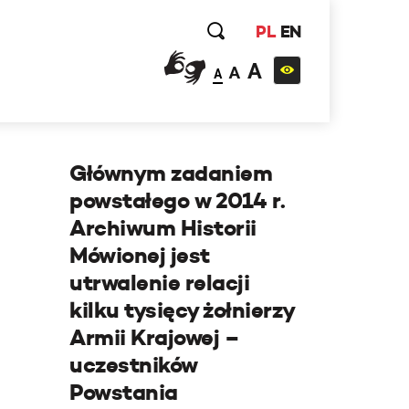
PL
EN
A
A
A
Głównym zadaniem
powstałego w 2014 r.
Archiwum Historii
Mówionej jest
utrwalenie relacji
kilku tysięcy żołnierzy
Armii Krajowej –
uczestników
Powstania