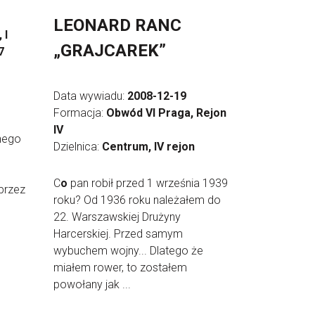
LEONARD RANC
 I
„GRAJCAREK”
7
Data wywiadu:
2008-12-19
Formacja:
Obwód VI Praga, Rejon
IV
nego
Dzielnica:
Centrum, IV rejon
C
o
pan robił przed 1 września 1939
przez
roku? Od 1936 roku należałem do
22. Warszawskiej Drużyny
Harcerskiej. Przed samym
wybuchem wojny... Dlatego że
miałem rower, to zostałem
powołany jak ...