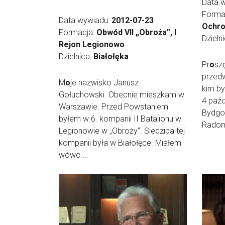
Data 
Forma
Data wywiadu:
2012-07-23
Ochro
Formacja:
Obwód VII „Obroża”, I
Dzieln
Rejon Legionowo
Dzielnica:
Białołęka
Pr
o
sz
przedw
M
o
je nazwisko Janusz
kim by
Gołuchowski. Obecnie mieszkam w
4 paźd
Warszawie. Przed Powstaniem
Bydgo
byłem w 6. kompanii II Batalionu w
Radomi
Legionowie w „Obroży”. Siedziba tej
kompanii była w Białołęce. Miałem
wówc ...