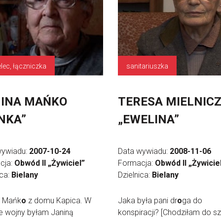
elec, łączniczka
sanitariuszka
INA MAŃKO
TERESA MIELNIC
NKA”
„EWELINA”
wywiadu:
2007-10-24
Data wywiadu:
2008-11-06
cja:
Obwód II „Żywiciel”
Formacja:
Obwód II „Żywicie
ica:
Bielany
Dzielnica:
Bielany
a Mańk
o
z domu Kapica. W
Jaka była pani dr
o
ga do
e wojny byłam Janiną
konspiracji? [Chodziłam do sz