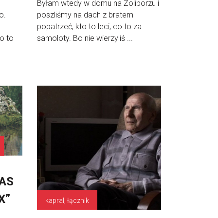
Byłam wtedy w domu na Żoliborzu i
o.
poszliśmy na dach z bratem
popatrzeć, kto to leci, co to za
o to
samoloty. Bo nie wierzyliś ...
AS
X”
kapral, łącznik