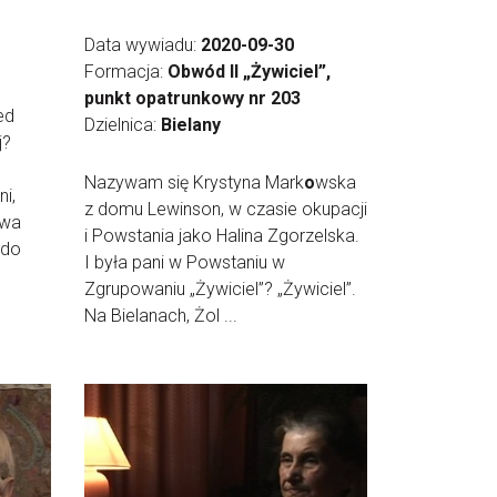
Data wywiadu:
2020-09-30
Formacja:
Obwód II „Żywiciel”,
punkt opatrunkowy nr 203
ed
Dzielnica:
Bielany
j?
Nazywam się Krystyna Mark
o
wska
i,
z domu Lewinson, w czasie okupacji
dwa
i Powstania jako Halina Zgorzelska.
 do
I była pani w Powstaniu w
Zgrupowaniu „Żywiciel”? „Żywiciel”.
Na Bielanach, Żol ...