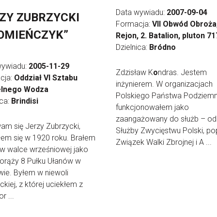
Data wywiadu:
2007-09-04
ZY ZUBRZYCKI
Formacja:
VII Obwód Obroża,
OMIEŃCZYK”
Rejon, 2. Batalion, pluton 71
Dzielnica:
Bródno
wywiadu:
2005-11-29
Zdzisław K
o
ndras. Jestem
cja:
Oddział VI Sztabu
inżynierem. W organizacjach
lnego Wodza
Polskiego Państwa Podziem
ica:
Brindisi
funkcjonowałem jako
zaangażowany do służb – od
m się Jerzy Zubrzycki,
Służby Zwycięstwu Polski, po
łem się w 1920 roku. Brałem
Związek Walki Zbrojnej i A ...
 w walce wrześniowej jako
orąży 8 Pułku Ułanów w
ie. Byłem w niewoli
ckiej, z której uciekłem z
r ...