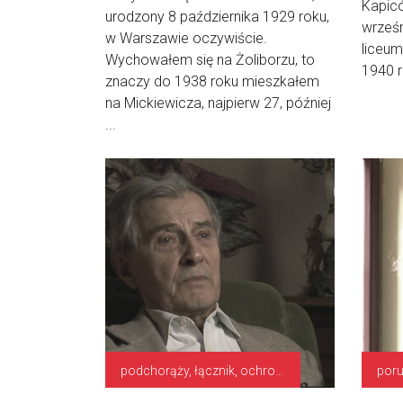
Kapicó
urodzony 8 października 1929 roku,
wrześn
w Warszawie oczywiście.
liceum
Wychowałem się na Żoliborzu, to
1940 r
znaczy do 1938 roku mieszkałem
na Mickiewicza, najpierw 27, później
...
podchorąży, łącznik, ochrona stacji nadawczej
poru