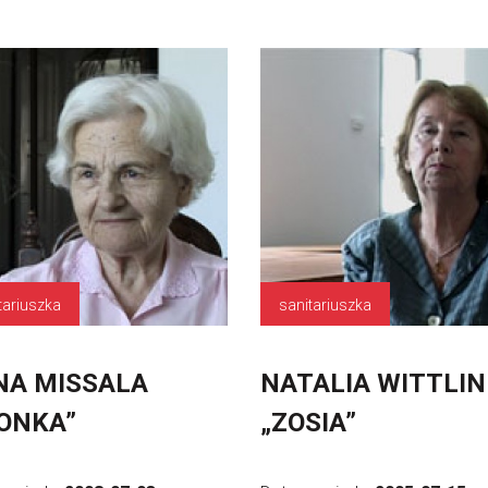
tariuszka
sanitariuszka
NA MISSALA
NATALIA WITTLIN
ONKA”
„ZOSIA”