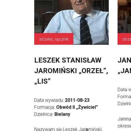
strzelec, łącznik
strz
LESZEK STANISŁAW
JAN
JAROMIŃSKI „ORZEŁ”,
„JA
„LIS”
Data 
Forma
Data wywiadu:
2011-08-23
Dzieln
Formacja:
Obwód II „Żywiciel”
Dzielnica:
Bielany
Janin
okresi
Nazywam się Leszek Jar
o
miński,