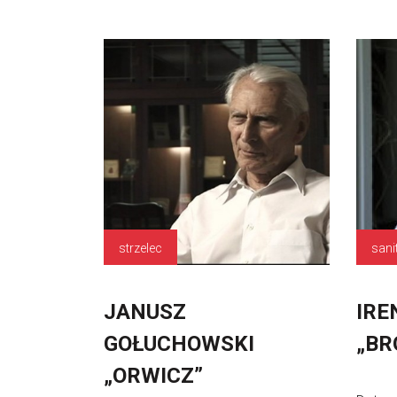
strzelec
sani
JANUSZ
IRE
GOŁUCHOWSKI
„BR
„ORWICZ”