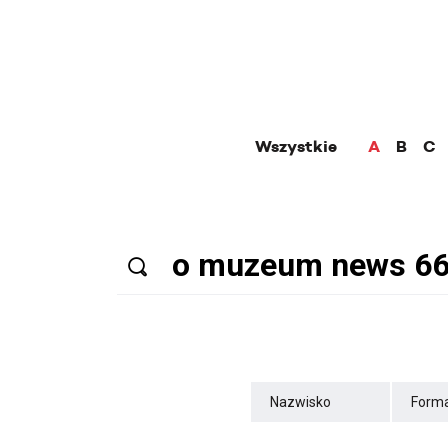
Wszystkie
A
B
C
Nazwisko
Forma