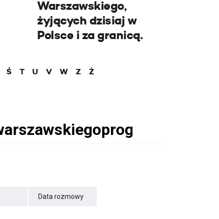
Warszawskiego,
żyjących dzisiaj w
Polsce i za granicą.
Ś
T
U
V
W
Z
Ż
Data rozmowy