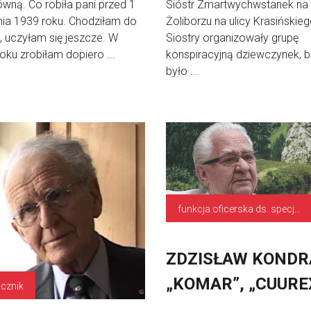
wną. Co robiła pani przed 1
Sióstr Zmartwychwstanek na
ia 1939 roku. Chodziłam do
Żoliborzu na ulicy Krasińskieg
, uczyłam się jeszcze. W
Siostry organizowały grupę
oku zrobiłam dopiero ...
konspiracyjną dziewczynek, b
było ...
funkcja oficerska ds. specjalnych poruczeń
ZDZISŁAW KONDR
„KOMAR”, „CUURE
cznik