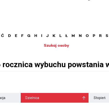
Ć
D
E
F
G
H
I
J
K
L
Ł
M
N
O
P
R
S
Szukaj osoby
cja
Dzielnica
Stopień