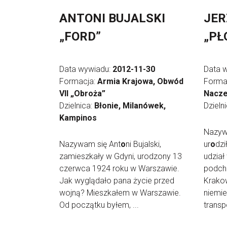
ANTONI BUJALSKI
JER
„FORD”
„PŁ
Data wywiadu:
2012-11-30
Data 
Formacja:
Armia Krajowa, Obwód
Forma
VII „Obroża”
Nacze
Dzielnica:
Błonie, Milanówek,
Dzieln
Kampinos
Nazywa
Nazywam się Ant
o
ni Bujalski,
ur
o
dzi
zamieszkały w Gdyni, urodzony 13
udział
czerwca 1924 roku w Warszawie.
podch
Jak wyglądało pana życie przed
Krakow
wojną? Mieszkałem w Warszawie.
niemie
Od początku byłem, ...
transpo