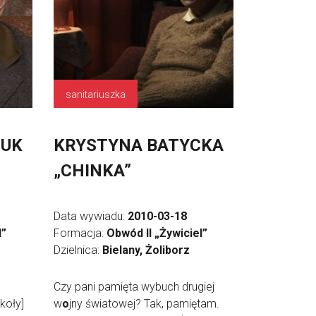
sanitariuszka
ZUK
KRYSTYNA BATYCKA
„CHINKA”
Data wywiadu:
2010-03-18
l”
Formacja:
Obwód II „Żywiciel”
Dzielnica:
Bielany, Żoliborz
Czy pani pamięta wybuch drugiej
koły]
w
o
jny światowej? Tak, pamiętam.