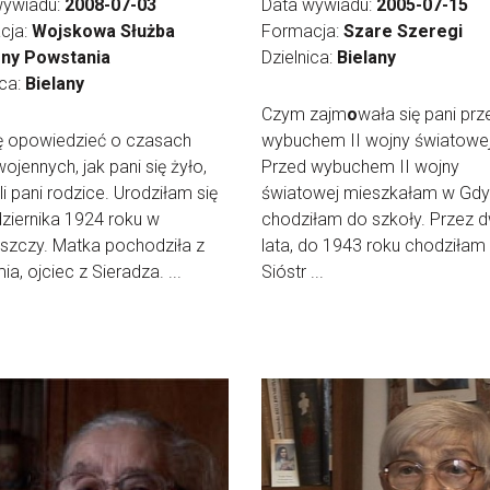
wywiadu:
2008-07-03
Data wywiadu:
2005-07-15
cja:
Wojskowa Służba
Formacja:
Szare Szeregi
ny Powstania
Dzielnica:
Bielany
ica:
Bielany
Czym zajm
o
wała się pani prz
ę opowiedzieć o czasach
wybuchem II wojny światowe
ojennych, jak pani się żyło,
Przed wybuchem II wojny
li pani rodzice. Urodziłam się
światowej mieszkałam w Gdyn
ziernika 1924 roku w
chodziłam do szkoły. Przez 
szczy. Matka pochodziła z
lata, do 1943 roku chodziłam
a, ojciec z Sieradza. ...
Sióstr ...