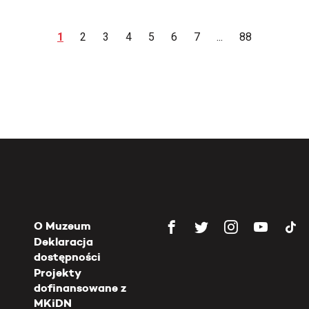
1
2
3
4
5
6
7
...
88
O Muzeum
Deklaracja
dostępności
Projekty
dofinansowane z
MKiDN