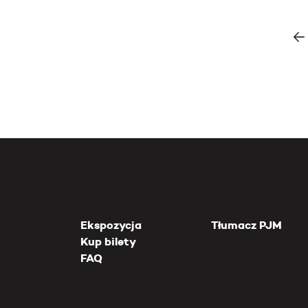
Ekspozycja
Tłumacz PJM
Kup bilety
FAQ