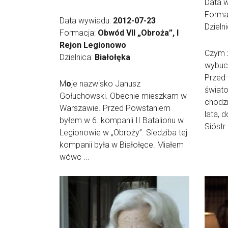
Data 
Forma
Data wywiadu:
2012-07-23
Dzieln
Formacja:
Obwód VII „Obroża”, I
Rejon Legionowo
Czym 
Dzielnica:
Białołęka
wybuc
Przed
M
o
je nazwisko Janusz
świat
Gołuchowski. Obecnie mieszkam w
chodzi
Warszawie. Przed Powstaniem
lata, 
byłem w 6. kompanii II Batalionu w
Sióstr .
Legionowie w „Obroży”. Siedziba tej
kompanii była w Białołęce. Miałem
wówc ...