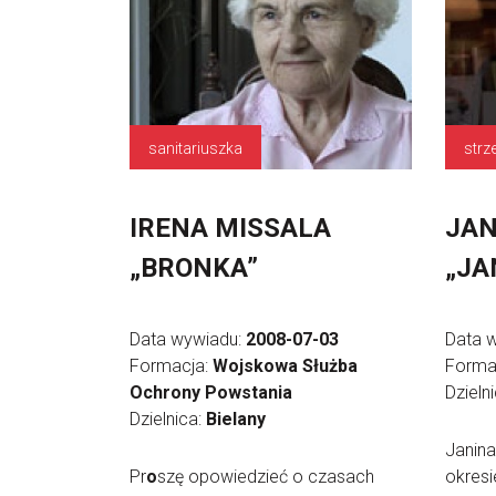
sanitariuszka
strz
IRENA MISSALA
JAN
„BRONKA”
„JA
Data wywiadu:
2008-07-03
Data 
Formacja:
Wojskowa Służba
Forma
Ochrony Powstania
Dzieln
Dzielnica:
Bielany
Janin
Pr
o
szę opowiedzieć o czasach
okresi