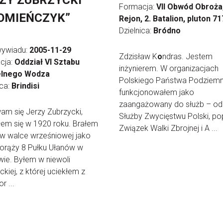
ZY ZUBRZYCKI
Formacja:
VII Obwód Obroża,
OMIEŃCZYK”
Rejon, 2. Batalion, pluton 71
Dzielnica:
Bródno
wywiadu:
2005-11-29
Zdzisław K
o
ndras. Jestem
cja:
Oddział VI Sztabu
inżynierem. W organizacjach
lnego Wodza
Polskiego Państwa Podziem
ica:
Brindisi
funkcjonowałem jako
zaangażowany do służb – od
m się Jerzy Zubrzycki,
Służby Zwycięstwu Polski, po
łem się w 1920 roku. Brałem
Związek Walki Zbrojnej i A ...
 w walce wrześniowej jako
orąży 8 Pułku Ułanów w
ie. Byłem w niewoli
ckiej, z której uciekłem z
r ...