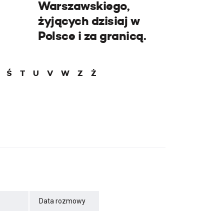
Warszawskiego,
żyjących dzisiaj w
Polsce i za granicą.
Ś
T
U
V
W
Z
Ż
Data rozmowy