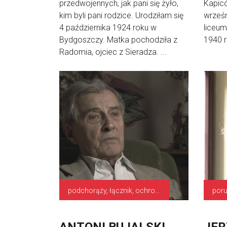
przedwojennych, jak pani się żyło,
Kapicó
kim byli pani rodzice. Urodziłam się
wrześn
4 października 1924 roku w
liceum
Bydgoszczy. Matka pochodziła z
1940 r
Radomia, ojciec z Sieradza. ...
podchorąży, łącznik, ochrona stacji nadawczej
poru