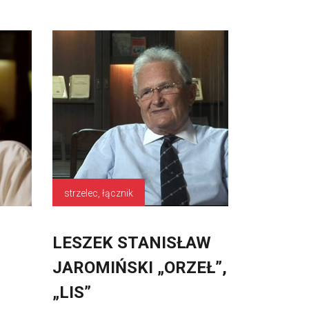
strzelec, łącznik
LESZEK STANISŁAW
JAROMIŃSKI „ORZEŁ”,
„LIS”