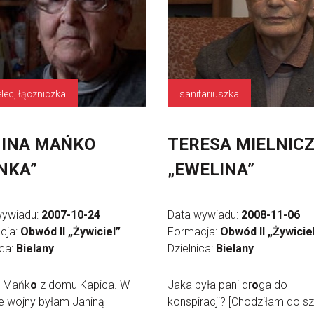
elec, łączniczka
sanitariuszka
INA MAŃKO
TERESA MIELNIC
NKA”
„EWELINA”
wywiadu:
2007-10-24
Data wywiadu:
2008-11-06
cja:
Obwód II „Żywiciel”
Formacja:
Obwód II „Żywicie
ica:
Bielany
Dzielnica:
Bielany
a Mańk
o
z domu Kapica. W
Jaka była pani dr
o
ga do
e wojny byłam Janiną
konspiracji? [Chodziłam do sz