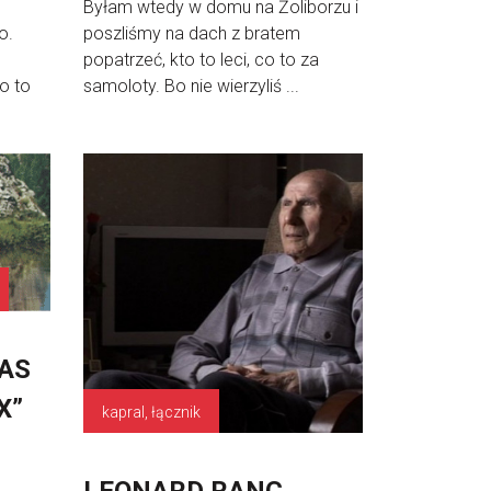
Byłam wtedy w domu na Żoliborzu i
o.
poszliśmy na dach z bratem
popatrzeć, kto to leci, co to za
o to
samoloty. Bo nie wierzyliś ...
AS
X”
kapral, łącznik