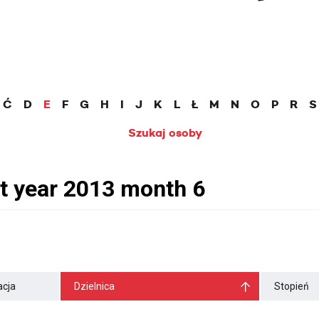
Ć
D
E
F
G
H
I
J
K
L
Ł
M
N
O
P
R
S
Szukaj osoby
cja
Dzielnica
Stopień