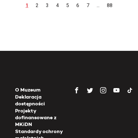
1
2
3
4
5
6
7
...
88
O Muzeum
Deklaracja
dostępności
Projekty
dofinansowane z
MKiDN
Standardy ochrony