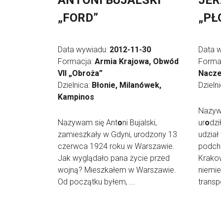
ANTONI BUJALSKI
JER
„FORD”
„PŁ
Data wywiadu:
2012-11-30
Data 
Formacja:
Armia Krajowa, Obwód
Forma
VII „Obroża”
Nacze
Dzielnica:
Błonie, Milanówek,
Dzieln
Kampinos
Nazywa
Nazywam się Ant
o
ni Bujalski,
ur
o
dzi
zamieszkały w Gdyni, urodzony 13
udział
czerwca 1924 roku w Warszawie.
podch
Jak wyglądało pana życie przed
Krakow
wojną? Mieszkałem w Warszawie.
niemie
Od początku byłem, ...
transpo