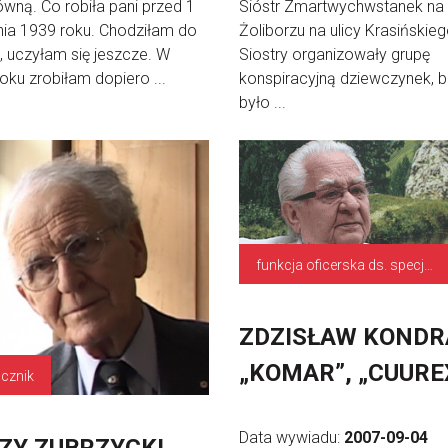
wną. Co robiła pani przed 1
Sióstr Zmartwychwstanek na
ia 1939 roku. Chodziłam do
Żoliborzu na ulicy Krasińskieg
, uczyłam się jeszcze. W
Siostry organizowały grupę
oku zrobiłam dopiero ...
konspiracyjną dziewczynek, b
było ...
funkcja oficerska ds. specjalnych poruczeń
ZDZISŁAW KONDR
„KOMAR”, „CUURE
cznik
Data wywiadu:
2007-09-04