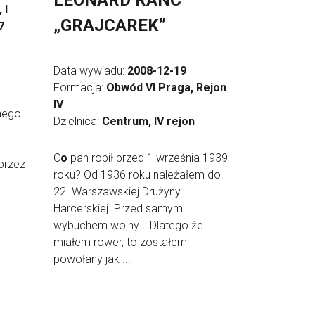
LEONARD RANC
 I
„GRAJCAREK”
7
Data wywiadu:
2008-12-19
Formacja:
Obwód VI Praga, Rejon
IV
nego
Dzielnica:
Centrum, IV rejon
C
o
pan robił przed 1 września 1939
przez
roku? Od 1936 roku należałem do
22. Warszawskiej Drużyny
Harcerskiej. Przed samym
wybuchem wojny... Dlatego że
miałem rower, to zostałem
powołany jak ...