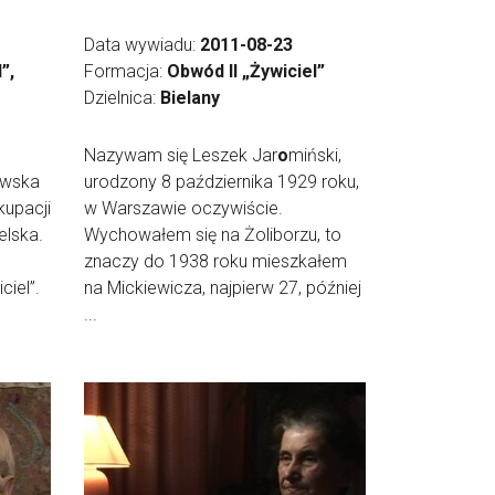
Data wywiadu:
2011-08-23
”,
Formacja:
Obwód II „Żywiciel”
Dzielnica:
Bielany
Nazywam się Leszek Jar
o
miński,
wska
urodzony 8 października 1929 roku,
kupacji
w Warszawie oczywiście.
elska.
Wychowałem się na Żoliborzu, to
znaczy do 1938 roku mieszkałem
ciel”.
na Mickiewicza, najpierw 27, później
...