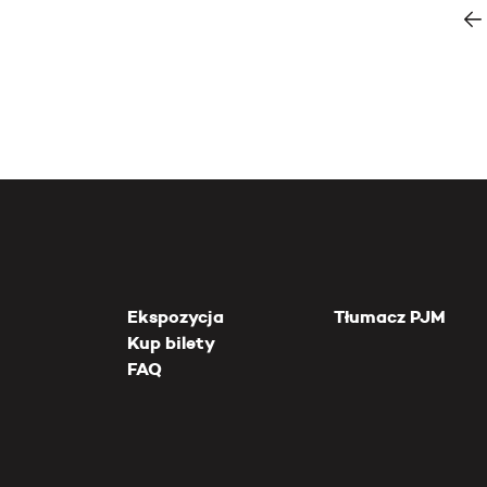
Ekspozycja
Tłumacz PJM
Kup bilety
FAQ