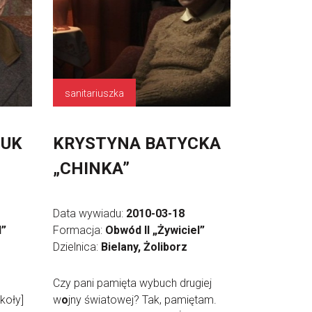
sanitariuszka
ZUK
KRYSTYNA BATYCKA
„CHINKA”
Data wywiadu:
2010-03-18
l”
Formacja:
Obwód II „Żywiciel”
Dzielnica:
Bielany, Żoliborz
Czy pani pamięta wybuch drugiej
koły]
w
o
jny światowej? Tak, pamiętam.