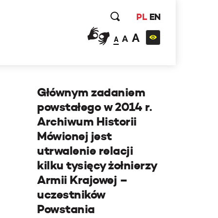
PL
EN
A
A
A
Głównym zadaniem
powstałego w 2014 r.
Archiwum Historii
Mówionej jest
utrwalenie relacji
kilku tysięcy żołnierzy
Armii Krajowej –
uczestników
Powstania