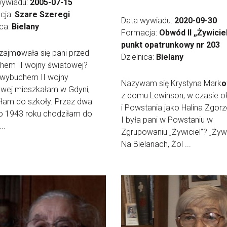
wywiadu:
2005-07-15
cja:
Szare Szeregi
Data wywiadu:
2020-09-30
ica:
Bielany
Formacja:
Obwód II „Żywiciel
punkt opatrunkowy nr 203
zajm
o
wała się pani przed
Dzielnica:
Bielany
hem II wojny światowej?
 wybuchem II wojny
Nazywam się Krystyna Mark
o
owej mieszkałam w Gdyni,
z domu Lewinson, w czasie o
łam do szkoły. Przez dwa
i Powstania jako Halina Zgorz
do 1943 roku chodziłam do
I była pani w Powstaniu w
..
Zgrupowaniu „Żywiciel”? „Żywi
Na Bielanach, Żol ...