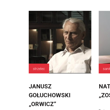
strzelec
sani
JANUSZ
NAT
GOŁUCHOWSKI
„ZO
„ORWICZ”