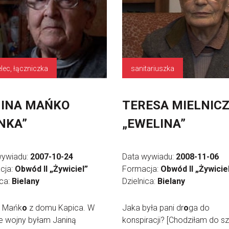
elec, łączniczka
sanitariuszka
INA MAŃKO
TERESA MIELNIC
NKA”
„EWELINA”
wywiadu:
2007-10-24
Data wywiadu:
2008-11-06
cja:
Obwód II „Żywiciel”
Formacja:
Obwód II „Żywicie
ica:
Bielany
Dzielnica:
Bielany
a Mańk
o
z domu Kapica. W
Jaka była pani dr
o
ga do
e wojny byłam Janiną
konspiracji? [Chodziłam do sz