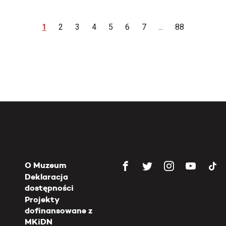
1
2
3
4
5
6
7
...
88
O Muzeum
Deklaracja
dostępności
Projekty
dofinansowane z
MKiDN