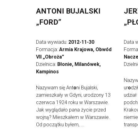
ANTONI BUJALSKI
JER
„FORD”
„PŁ
Data wywiadu:
2012-11-30
Data 
Formacja:
Armia Krajowa, Obwód
Forma
VII „Obroża”
Nacze
Dzielnica:
Błonie, Milanówek,
Dzieln
Kampinos
Nazywa
Nazywam się Ant
o
ni Bujalski,
ur
o
dzi
zamieszkały w Gdyni, urodzony 13
udział
czerwca 1924 roku w Warszawie.
podch
Jak wyglądało pana życie przed
Krakow
wojną? Mieszkałem w Warszawie.
niemie
Od początku byłem, ...
transpo