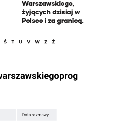
Warszawskiego,
żyjących dzisiaj w
Polsce i za granicą.
Ś
T
U
V
W
Z
Ż
Data rozmowy