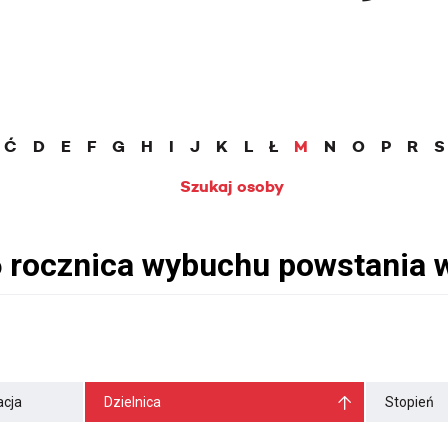
Ć
D
E
F
G
H
I
J
K
L
Ł
M
N
O
P
R
S
Szukaj osoby
cja
Dzielnica
Stopień