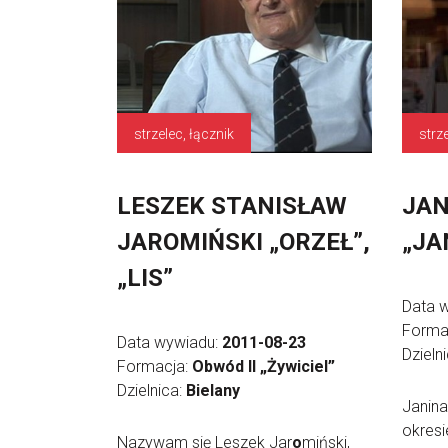
strzelec, łącznik
strz
LESZEK STANISŁAW
JAN
JAROMIŃSKI „ORZEŁ”,
„JA
„LIS”
Data 
Forma
Data wywiadu:
2011-08-23
Dzieln
Formacja:
Obwód II „Żywiciel”
Dzielnica:
Bielany
Janin
okresi
Nazywam się Leszek Jar
o
miński,