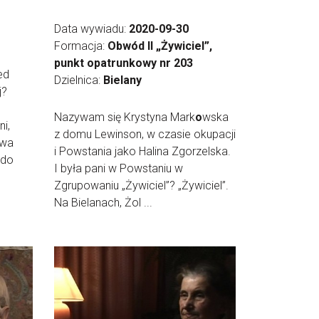
Data wywiadu:
2020-09-30
Formacja:
Obwód II „Żywiciel”,
punkt opatrunkowy nr 203
ed
Dzielnica:
Bielany
j?
Nazywam się Krystyna Mark
o
wska
i,
z domu Lewinson, w czasie okupacji
dwa
i Powstania jako Halina Zgorzelska.
 do
I była pani w Powstaniu w
Zgrupowaniu „Żywiciel”? „Żywiciel”.
Na Bielanach, Żol ...