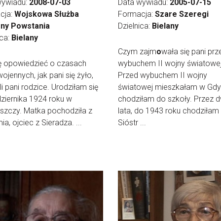
wywiadu:
2008-07-03
Data wywiadu:
2005-07-15
cja:
Wojskowa Służba
Formacja:
Szare Szeregi
ny Powstania
Dzielnica:
Bielany
ica:
Bielany
Czym zajm
o
wała się pani prz
ę opowiedzieć o czasach
wybuchem II wojny światowe
ojennych, jak pani się żyło,
Przed wybuchem II wojny
li pani rodzice. Urodziłam się
światowej mieszkałam w Gdyn
ziernika 1924 roku w
chodziłam do szkoły. Przez 
szczy. Matka pochodziła z
lata, do 1943 roku chodziłam
a, ojciec z Sieradza. ...
Sióstr ...