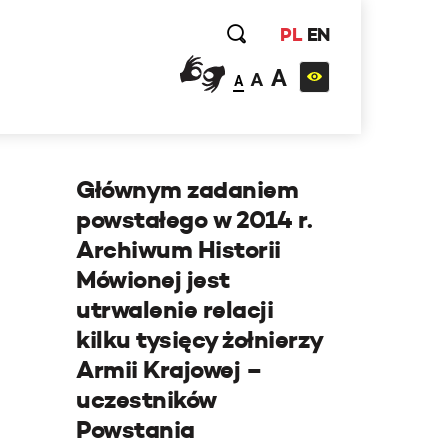
PL
EN
A
A
A
Głównym zadaniem
powstałego w 2014 r.
Archiwum Historii
Mówionej jest
utrwalenie relacji
kilku tysięcy żołnierzy
Armii Krajowej –
uczestników
Powstania