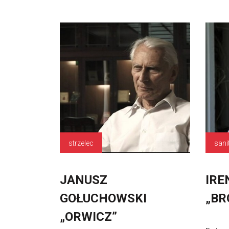
strzelec
sani
JANUSZ
IRE
GOŁUCHOWSKI
„BR
„ORWICZ”