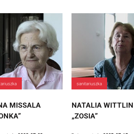
tariuszka
sanitariuszka
NA MISSALA
NATALIA WITTLIN
ONKA”
„ZOSIA”