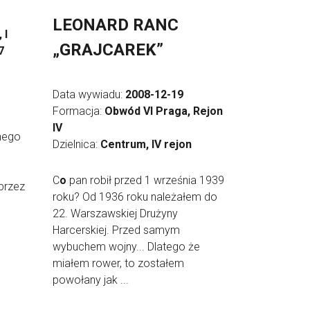
LEONARD RANC
 I
„GRAJCAREK”
7
Data wywiadu:
2008-12-19
Formacja:
Obwód VI Praga, Rejon
IV
nego
Dzielnica:
Centrum, IV rejon
C
o
pan robił przed 1 września 1939
przez
roku? Od 1936 roku należałem do
22. Warszawskiej Drużyny
Harcerskiej. Przed samym
wybuchem wojny... Dlatego że
miałem rower, to zostałem
powołany jak ...