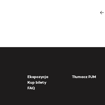
Ekspozycja
Tłumacz PJM
Kup bilety
FAQ