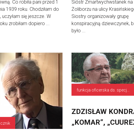
wną. Co robiła pani przed 1
Sióstr Zmartwychwstanek na
ia 1939 roku. Chodziłam do
Żoliborzu na ulicy Krasińskieg
, uczyłam się jeszcze. W
Siostry organizowały grupę
oku zrobiłam dopiero ...
konspiracyjną dziewczynek, b
było ...
funkcja oficerska ds. specjalnych poruczeń
ZDZISŁAW KONDR
„KOMAR”, „CUURE
cznik