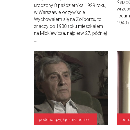
Kapicó
urodzony 8 października 1929 roku,
wrześn
w Warszawie oczywiście.
liceum
Wychowałem się na Żoliborzu, to
1940 r
znaczy do 1938 roku mieszkałem
na Mickiewicza, najpierw 27, później
...
podchorąży, łącznik, ochrona stacji nadawczej
poru