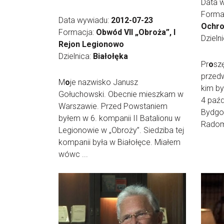
Data 
Forma
Data wywiadu:
2012-07-23
Ochro
Formacja:
Obwód VII „Obroża”, I
Dzieln
Rejon Legionowo
Dzielnica:
Białołęka
Pr
o
sz
przedw
M
o
je nazwisko Janusz
kim by
Gołuchowski. Obecnie mieszkam w
4 paźd
Warszawie. Przed Powstaniem
Bydgo
byłem w 6. kompanii II Batalionu w
Radomi
Legionowie w „Obroży”. Siedziba tej
kompanii była w Białołęce. Miałem
wówc ...