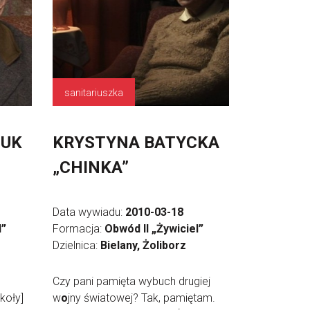
sanitariuszka
ZUK
KRYSTYNA BATYCKA
„CHINKA”
Data wywiadu:
2010-03-18
l”
Formacja:
Obwód II „Żywiciel”
Dzielnica:
Bielany, Żoliborz
Czy pani pamięta wybuch drugiej
koły]
w
o
jny światowej? Tak, pamiętam.