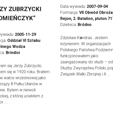
Data wywiadu:
2007-09-04
ZY ZUBRZYCKI
Formacja:
VII Obwód Obroża,
OMIEŃCZYK”
Rejon, 2. Batalion, pluton 71
Dzielnica:
Bródno
wywiadu:
2005-11-29
Zdzisław K
o
ndras. Jestem
cja:
Oddział VI Sztabu
inżynierem. W organizacjach
lnego Wodza
Polskiego Państwa Podziem
ica:
Brindisi
funkcjonowałem jako
zaangażowany do służb – od
m się Jerzy Zubrzycki,
Służby Zwycięstwu Polski, po
łem się w 1920 roku. Brałem
Związek Walki Zbrojnej i A ...
 w walce wrześniowej jako
orąży 8 Pułku Ułanów w
ie. Byłem w niewoli
ckiej, z której uciekłem z
r ...