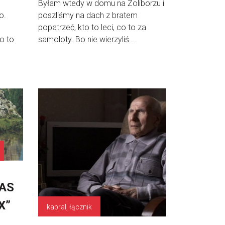
Byłam wtedy w domu na Żoliborzu i
o.
poszliśmy na dach z bratem
popatrzeć, kto to leci, co to za
o to
samoloty. Bo nie wierzyliś ...
AS
X”
kapral, łącznik