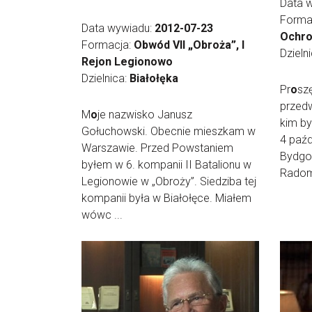
Data 
Forma
Data wywiadu:
2012-07-23
Ochro
Formacja:
Obwód VII „Obroża”, I
Dzieln
Rejon Legionowo
Dzielnica:
Białołęka
Pr
o
sz
przedw
M
o
je nazwisko Janusz
kim by
Gołuchowski. Obecnie mieszkam w
4 paźd
Warszawie. Przed Powstaniem
Bydgo
byłem w 6. kompanii II Batalionu w
Radomi
Legionowie w „Obroży”. Siedziba tej
kompanii była w Białołęce. Miałem
wówc ...