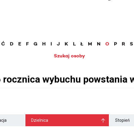
Ć
D
E
F
G
H
I
J
K
L
Ł
M
N
O
P
R
S
Szukaj osoby
cja
Dzielnica
Stopień