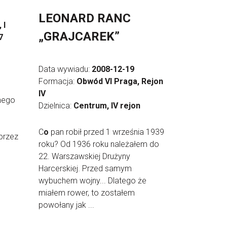
LEONARD RANC
 I
„GRAJCAREK”
7
Data wywiadu:
2008-12-19
Formacja:
Obwód VI Praga, Rejon
IV
nego
Dzielnica:
Centrum, IV rejon
C
o
pan robił przed 1 września 1939
przez
roku? Od 1936 roku należałem do
22. Warszawskiej Drużyny
Harcerskiej. Przed samym
wybuchem wojny... Dlatego że
miałem rower, to zostałem
powołany jak ...