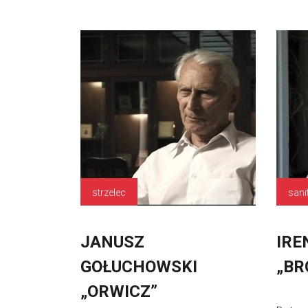
strzelec
sani
JANUSZ
IRE
GOŁUCHOWSKI
„BR
„ORWICZ”