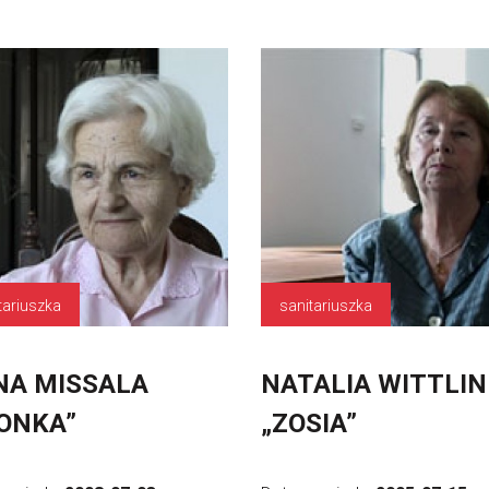
tariuszka
sanitariuszka
NA MISSALA
NATALIA WITTLIN
ONKA”
„ZOSIA”