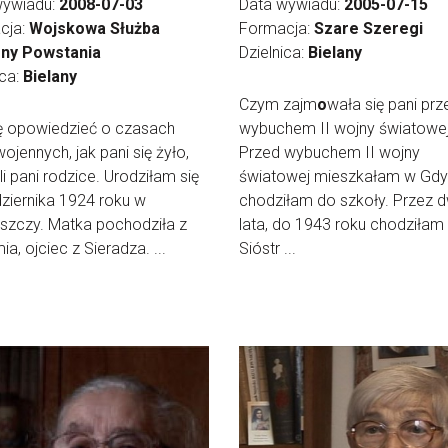
wywiadu:
2008-07-03
Data wywiadu:
2005-07-15
cja:
Wojskowa Służba
Formacja:
Szare Szeregi
ny Powstania
Dzielnica:
Bielany
ica:
Bielany
Czym zajm
o
wała się pani prz
ę opowiedzieć o czasach
wybuchem II wojny światowe
ojennych, jak pani się żyło,
Przed wybuchem II wojny
li pani rodzice. Urodziłam się
światowej mieszkałam w Gdyn
ziernika 1924 roku w
chodziłam do szkoły. Przez 
szczy. Matka pochodziła z
lata, do 1943 roku chodziłam
a, ojciec z Sieradza. ...
Sióstr ...