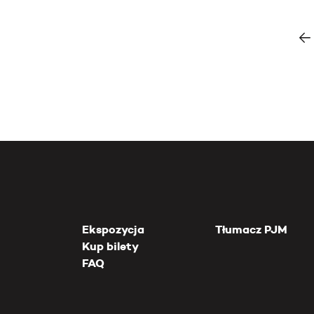
Ekspozycja
Tłumacz PJM
Kup bilety
FAQ