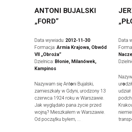
ANTONI BUJALSKI
JER
„FORD”
„PŁ
Data wywiadu:
2012-11-30
Data 
Formacja:
Armia Krajowa, Obwód
Forma
VII „Obroża”
Nacze
Dzielnica:
Błonie, Milanówek,
Dzieln
Kampinos
Nazywa
Nazywam się Ant
o
ni Bujalski,
ur
o
dzi
zamieszkały w Gdyni, urodzony 13
udział
czerwca 1924 roku w Warszawie.
podch
Jak wyglądało pana życie przed
Krakow
wojną? Mieszkałem w Warszawie.
niemie
Od początku byłem, ...
transpo