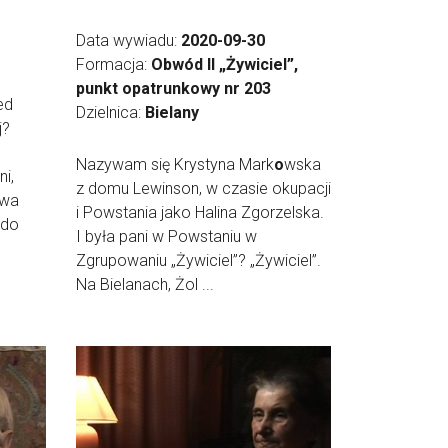
Data wywiadu:
2020-09-30
Formacja:
Obwód II „Żywiciel”,
punkt opatrunkowy nr 203
ed
Dzielnica:
Bielany
j?
Nazywam się Krystyna Mark
o
wska
i,
z domu Lewinson, w czasie okupacji
dwa
i Powstania jako Halina Zgorzelska.
 do
I była pani w Powstaniu w
Zgrupowaniu „Żywiciel”? „Żywiciel”.
Na Bielanach, Żol ...