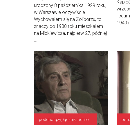
Kapicó
urodzony 8 października 1929 roku,
wrześn
w Warszawie oczywiście.
liceum
Wychowałem się na Żoliborzu, to
1940 r
znaczy do 1938 roku mieszkałem
na Mickiewicza, najpierw 27, później
...
podchorąży, łącznik, ochrona stacji nadawczej
poru