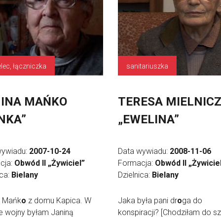
elec, łączniczka
sanitariuszka
INA MAŃKO
TERESA MIELNIC
NKA”
„EWELINA”
wywiadu:
2007-10-24
Data wywiadu:
2008-11-06
cja:
Obwód II „Żywiciel”
Formacja:
Obwód II „Żywicie
ica:
Bielany
Dzielnica:
Bielany
a Mańk
o
z domu Kapica. W
Jaka była pani dr
o
ga do
e wojny byłam Janiną
konspiracji? [Chodziłam do sz