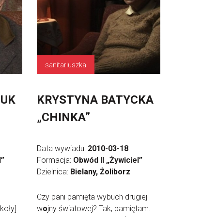
sanitariuszka
ZUK
KRYSTYNA BATYCKA
„CHINKA”
Data wywiadu:
2010-03-18
l”
Formacja:
Obwód II „Żywiciel”
Dzielnica:
Bielany, Żoliborz
Czy pani pamięta wybuch drugiej
koły]
w
o
jny światowej? Tak, pamiętam.