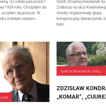
wną. Co robiła pani przed 1
Sióstr Zmartwychwstanek na
ia 1939 roku. Chodziłam do
Żoliborzu na ulicy Krasińskieg
, uczyłam się jeszcze. W
Siostry organizowały grupę
oku zrobiłam dopiero ...
konspiracyjną dziewczynek, b
było ...
funkcja oficerska ds. specjalnych poruczeń
ZDZISŁAW KONDR
„KOMAR”, „CUURE
cznik