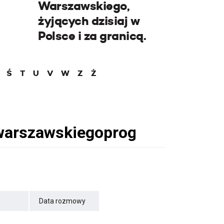
Warszawskiego,
żyjących dzisiaj w
Polsce i za granicą.
Ś
T
U
V
W
Z
Ż
Data rozmowy