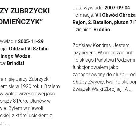
Data wywiadu:
2007-09-04
ZY ZUBRZYCKI
Formacja:
VII Obwód Obroża,
OMIEŃCZYK”
Rejon, 2. Batalion, pluton 71
Dzielnica:
Bródno
wywiadu:
2005-11-29
Zdzisław K
o
ndras. Jestem
cja:
Oddział VI Sztabu
inżynierem. W organizacjach
lnego Wodza
Polskiego Państwa Podziem
ica:
Brindisi
funkcjonowałem jako
zaangażowany do służb – od
m się Jerzy Zubrzycki,
Służby Zwycięstwu Polski, po
łem się w 1920 roku. Brałem
Związek Walki Zbrojnej i A ...
 w walce wrześniowej jako
orąży 8 Pułku Ułanów w
ie. Byłem w niewoli
ckiej, z której uciekłem z
r ...