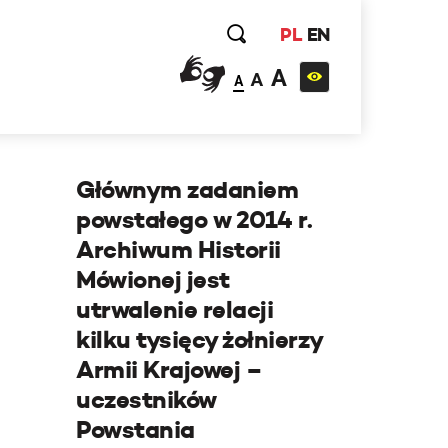
PL
EN
A
A
A
Głównym zadaniem
powstałego w 2014 r.
Archiwum Historii
Mówionej jest
utrwalenie relacji
kilku tysięcy żołnierzy
Armii Krajowej –
uczestników
Powstania