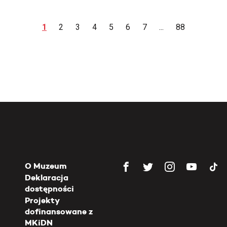
1
2
3
4
5
6
7
...
88
O Muzeum
Deklaracja
dostępności
Projekty
dofinansowane z
MKiDN