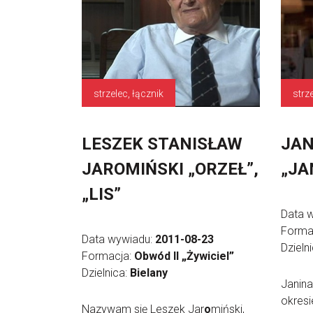
strzelec, łącznik
strz
LESZEK STANISŁAW
JAN
JAROMIŃSKI „ORZEŁ”,
„JA
„LIS”
Data 
Forma
Data wywiadu:
2011-08-23
Dzieln
Formacja:
Obwód II „Żywiciel”
Dzielnica:
Bielany
Janin
okresi
Nazywam się Leszek Jar
o
miński,