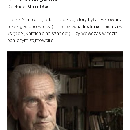
Dzielnica:
Mokotów
... cę z Niemcami, odbili harcerza, który był aresztowany
przez gestapo wtedy (to jest sławna
historia
, opisana w
książce „Kamienie na szaniec”). Czy wówczas wiedział
pan, czym zajmowali si ...