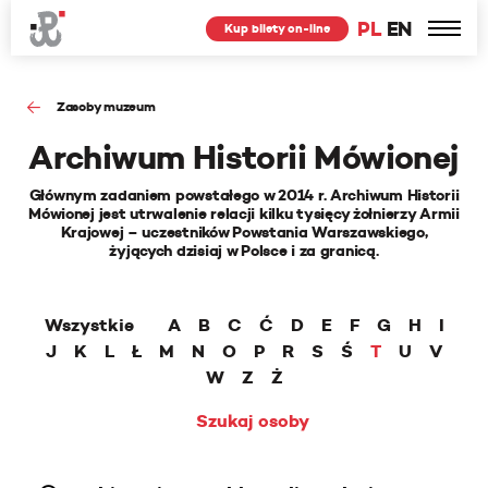
PL
EN
Kup bilety on-line
Zasoby muzeum
Archiwum Historii Mówionej
Głównym zadaniem powstałego w 2014 r. Archiwum Historii
Mówionej jest utrwalenie relacji kilku tysięcy żołnierzy Armii
Krajowej – uczestników Powstania Warszawskiego,
żyjących dzisiaj w Polsce i za granicą.
Wszystkie
A
B
C
Ć
D
E
F
G
H
I
J
K
L
Ł
M
N
O
P
R
S
Ś
T
U
V
W
Z
Ż
Szukaj osoby