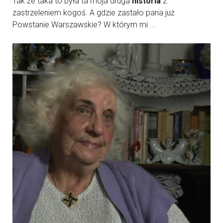
Tak że taka to była ta moja druga
historia
z
zastrzeleniem kogoś. A gdzie zastało pana już
Powstanie Warszawskie? W którym mi ...