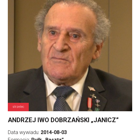
strzelec
ANDRZEJ IWO DOBRZAŃSKI „JANICZ”
Data wywiadu:
2014-08-03
Formacja:
Pułk „Baszta”