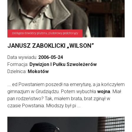
zastępca dowódcy plutonu, plutonowy podchorąży
JANUSZ ZABOKLICKI „WILSON”
Data wywiadu:
2006-05-24
Formacja:
Dywizjon I Pułku Szwoleżerów
Dzielnica:
Mokotów
... ed Powstaniem poszedł na emeryturę, a ja kończyłem
gimnazjum w Grudziądzu. Potem wybuchła
wojna
. Miał
pan rodzeństwo? Tak, miałem brata, brat zginął w
czasie Powstania. Młodszy był pi ...