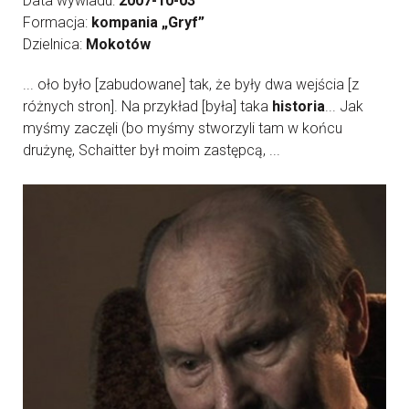
Data wywiadu:
2007-10-03
Formacja:
kompania „Gryf”
Dzielnica:
Mokotów
... oło było [zabudowane] tak, że były dwa wejścia [z
różnych stron]. Na przykład [była] taka
historia
... Jak
myśmy zaczęli (bo myśmy stworzyli tam w końcu
drużynę, Schaitter był moim zastępcą, ...