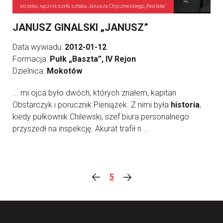
strzelec, łącznik szefa sztabu Janusza Chyczewskiego „Pawlaka”
JANUSZ GINALSKI „JANUSZ”
Data wywiadu:
2012-01-12
Formacja:
Pułk „Baszta”, IV Rejon
Dzielnica:
Mokotów
... mi ojca było dwóch, których znałem, kapitan
Obstarczyk i porucznik Pieniążek. Z nimi była
historia
,
kiedy pułkownik Chilewski, szef biura personalnego
przyszedł na inspekcję. Akurat trafił n ...
5