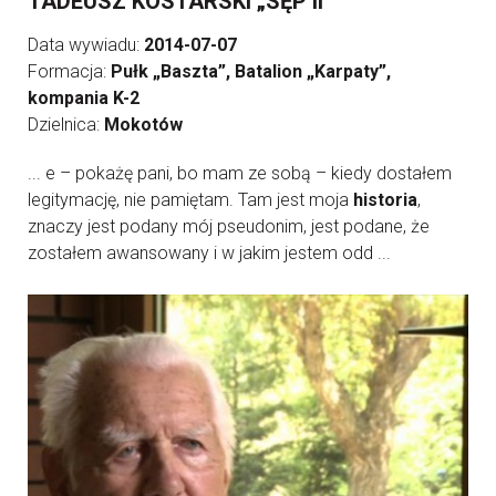
TADEUSZ KOSTARSKI „SĘP II”
Data wywiadu:
2014-07-07
Formacja:
Pułk „Baszta”, Batalion „Karpaty”,
kompania K-2
Dzielnica:
Mokotów
... e – pokażę pani, bo mam ze sobą – kiedy dostałem
legitymację, nie pamiętam. Tam jest moja
historia
,
znaczy jest podany mój pseudonim, jest podane, że
zostałem awansowany i w jakim jestem odd ...