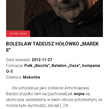
strzelec, kapral
BOLESŁAW TADEUSZ HOŁÓWKO „MAREK
II”
Data wywiadu:
2012-11-27
Formacja:
Pułk „Baszta”, Batalion „Oaza”, kompania
O-3
Dzielnica:
Mokotów
... . Oni uchodzili już jako żołnierze Armii Krajowej.
Bardzo brzydko tam się [zachowali] jak
wojna
się
skończyła, siedzieliśmy w takim obozie półotwartym, że
można było wychodzić, zaczęli […] N ...