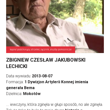
kapral podchorąży, strzelec, łącznik, służby pomocnicze
ZBIGNIEW CZESŁAW JAKUBOWSKI
LECHICKI
Data wywiadu:
2013-08-07
Formacja:
1 Dywizjon Artylerii Konnej imienia
generała Bema
Dzielnica:
Mokotów
... iewczyny, która zginęła w głupi sposób, no ale zginęła.