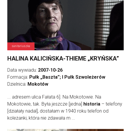
sanitariuszka
HALINA KALICIŃSKA-THIEME „KRYŃSKA”
Data wywiadu:
2007-10-26
Formacja:
Pułk „Baszta”; I Pułk Szwoleżerów
Dzielnica:
Mokotów
... adresem ulica Fałata 6]. Na Mokotowie. Na
Mokotowie, tak. Była jeszcze [jedna]
historia
– telefony
[działały nadal], dostałam w 1940 roku telefon od
koleżanki, która nie zdawała m ...