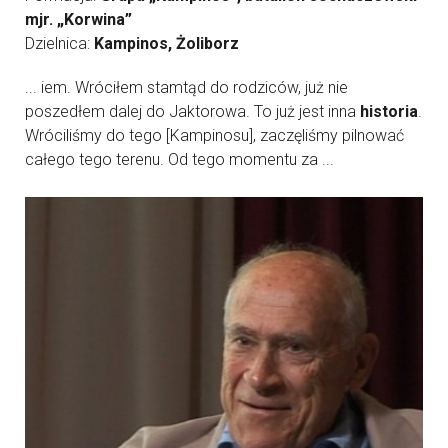
mjr. „Korwina”
Dzielnica:
Kampinos, Żoliborz
... iem. Wróciłem stamtąd do rodziców, już nie
poszedłem dalej do Jaktorowa. To już jest inna
historia
.
Wróciliśmy do tego [Kampinosu], zaczęliśmy pilnować
całego tego terenu. Od tego momentu za ...