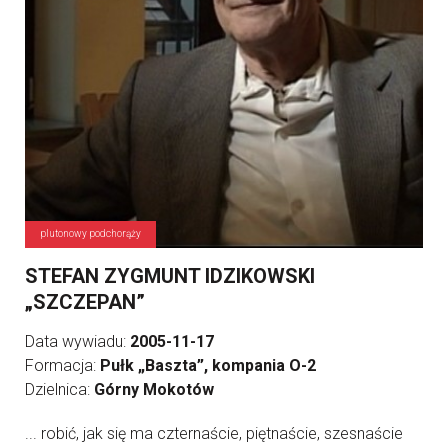
plutonowy podchorąży
STEFAN ZYGMUNT IDZIKOWSKI
„SZCZEPAN”
Data wywiadu:
2005-11-17
Formacja:
Pułk „Baszta”, kompania O-2
Dzielnica:
Górny Mokotów
... robić, jak się ma czternaście, piętnaście, szesnaście