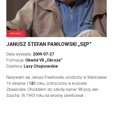
patrolowy
JANUSZ STEFAN PAWŁOWSKI „SĘP”
Data wywiadu:
2009-07-27
Formacja:
Obwód VII „Obroża”
Dzielnica:
Lasy Chojnowskie
Nazywam się Janusz Pawłowski, urodzony w Warszawie
16 sierpnia 19
2
8 roku, ochrzczony w kościele
Zbawiciela. Chodziłem do szkoły numer 98 przy alei
Szucha. W 1943 roku na wiosnę zwerbował ...