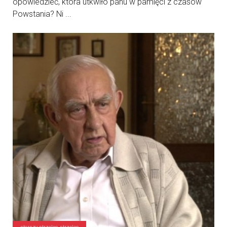
opowiedzieć, która utkwiło panu w pamięci z czasów
Powstania? Ni ...