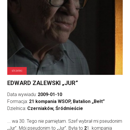
strzelec
EDWARD ZALEWSKI „JUR”
Data wywiadu:
2009-01-10
Formacja:
21 kompania WSOP, Batalion „Bełt”
Dzielnica:
Czerniaków, Śródmieście
... wa 30. Tego nie pamiętam. Szef wybrał mi pseudonim
„Jur”. Mój pseudonim to „Jur”. Była to
2
1. kompania