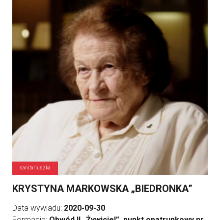
sanitariuszka
KRYSTYNA MARKOWSKA „BIEDRONKA”
Data wywiadu:
2020-09-30
Formacja:
Obwód II „Żywiciel”, punkt opatrunkowy nr