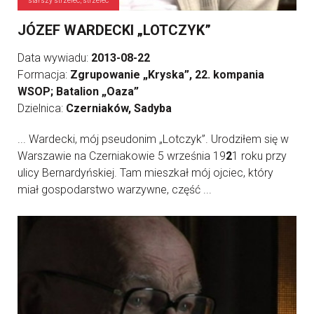
starszy strzelec, strzelec
JÓZEF WARDECKI „LOTCZYK”
Data wywiadu:
2013-08-22
Formacja:
Zgrupowanie „Kryska”, 22. kompania
WSOP; Batalion „Oaza”
Dzielnica:
Czerniaków, Sadyba
... Wardecki, mój pseudonim „Lotczyk”. Urodziłem się w
Warszawie na Czerniakowie 5 września 19
2
1 roku przy
ulicy Bernardyńskiej. Tam mieszkał mój ojciec, który
miał gospodarstwo warzywne, część ...