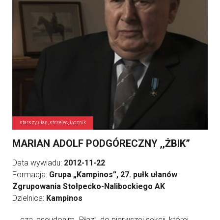
starszy ułan, strzelec, łącznik
MARIAN ADOLF PODGÓRECZNY ,,ŻBIK”
Data wywiadu:
2012-11-22
Formacja:
Grupa „Kampinos”, 27. pułk ułanów
Zgrupowania Stołpecko-Nalibockiego AK
Dzielnica:
Kampinos
... cza, pseudonim „Płaz”, do pierwszej sekcji, której