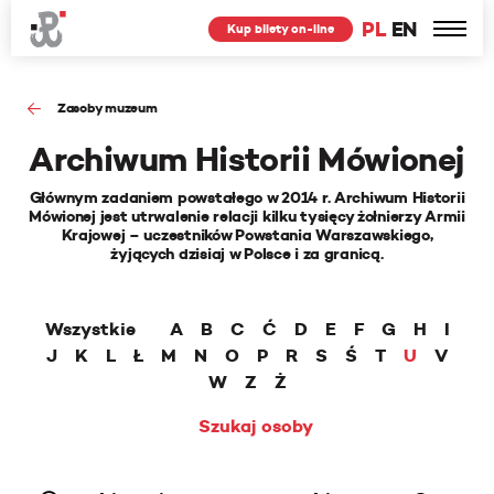
PL
EN
Kup bilety on-line
Zasoby muzeum
Archiwum Historii Mówionej
Głównym zadaniem powstałego w 2014 r. Archiwum Historii
Mówionej jest utrwalenie relacji kilku tysięcy żołnierzy Armii
Krajowej – uczestników Powstania Warszawskiego,
żyjących dzisiaj w Polsce i za granicą.
Wszystkie
A
B
C
Ć
D
E
F
G
H
I
J
K
L
Ł
M
N
O
P
R
S
Ś
T
U
V
W
Z
Ż
Szukaj osoby