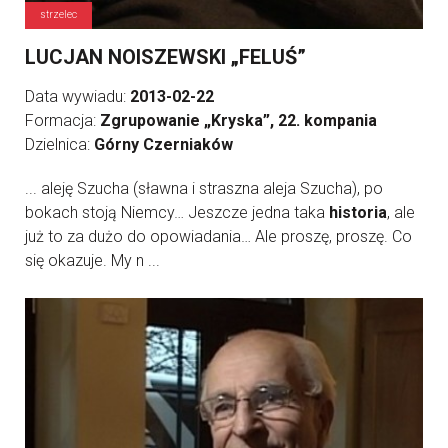
strzelec
LUCJAN NOISZEWSKI „FELUŚ”
Data wywiadu:
2013-02-22
Formacja:
Zgrupowanie „Kryska”, 22. kompania
Dzielnica:
Górny Czerniaków
... aleję Szucha (sławna i straszna aleja Szucha), po
bokach stoją Niemcy… Jeszcze jedna taka
historia
, ale
już to za dużo do opowiadania… Ale proszę, proszę. Co
się okazuje. My n ...