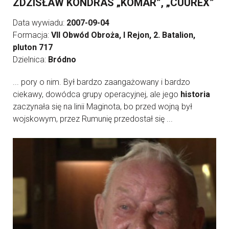
ZDZISŁAW KONDRAS „KOMAR”, „CUUREX”
Data wywiadu:
2007-09-04
Formacja:
VII Obwód Obroża, I Rejon, 2. Batalion,
pluton 717
Dzielnica:
Bródno
... pory o nim. Był bardzo zaangażowany i bardzo
ciekawy, dowódca grupy operacyjnej, ale jego
historia
zaczynała się na linii Maginota, bo przed wojną był
wojskowym, przez Rumunię przedostał się ...