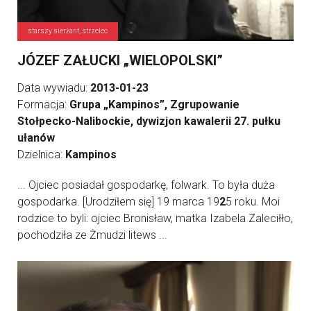
starszy sierżant, strzelec
JÓZEF ZAŁUCKI „WIELOPOLSKI”
Data wywiadu:
2013-01-23
Formacja:
Grupa „Kampinos”, Zgrupowanie
Stołpecko-Nalibockie, dywizjon kawalerii 27. pułku
ułanów
Dzielnica:
Kampinos
... Ojciec posiadał gospodarkę, folwark. To była duża
gospodarka. [Urodziłem się] 19 marca 19
2
5 roku. Moi
rodzice to byli: ojciec Bronisław, matka Izabela Zaleciłło,
pochodziła ze Żmudzi litews ...