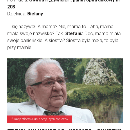
203
Dzielnica:
Bielany
... się nazywał. A mama? Nie, mama to… Aha, mama
miała swoje nazwisko? Tak.
Stefan
ia Dec, mama miała
swoje panieńskie. A siostra? Siostra była mała, to była
przy mamie ...
funkcja oficerska ds. specjalnych poruczeń