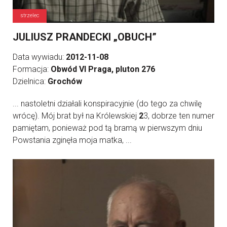
strzelec
JULIUSZ PRANDECKI „OBUCH”
Data wywiadu:
2012-11-08
Formacja:
Obwód VI Praga, pluton 276
Dzielnica:
Grochów
... nastoletni działali konspiracyjnie (do tego za chwilę
wrócę). Mój brat był na Królewskiej
2
3, dobrze ten numer
pamiętam, ponieważ pod tą bramą w pierwszym dniu
Powstania zginęła moja matka, ...