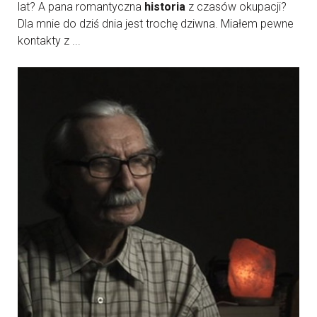
lat? A pana romantyczna
historia
z czasów okupacji?
Dla mnie do dziś dnia jest trochę dziwna. Miałem pewne
kontakty z ...