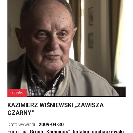
strzelec
KAZIMIERZ WIŚNIEWSKI „ZAWISZA
CZARNY”
Data wywiadu:
2009-04-30
Formacja:
Grupa „Kampinos”, batalion sochaczewski