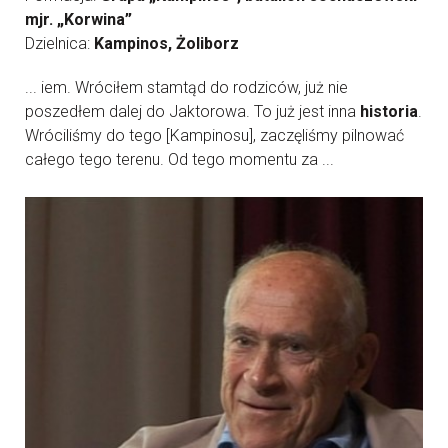
mjr. „Korwina”
Dzielnica:
Kampinos, Żoliborz
... iem. Wróciłem stamtąd do rodziców, już nie
poszedłem dalej do Jaktorowa. To już jest inna
historia
.
Wróciliśmy do tego [Kampinosu], zaczęliśmy pilnować
całego tego terenu. Od tego momentu za ...