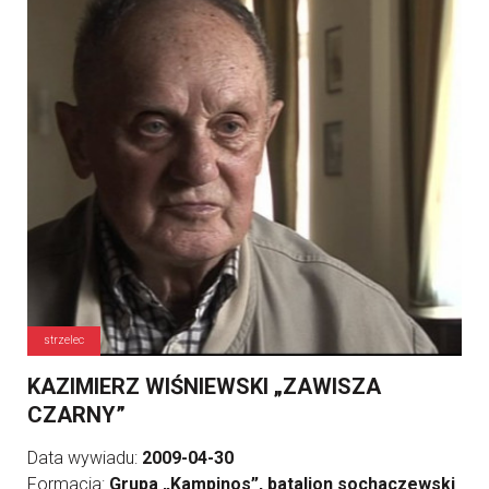
strzelec
KAZIMIERZ WIŚNIEWSKI „ZAWISZA
CZARNY”
Data wywiadu:
2009-04-30
Formacja:
Grupa „Kampinos”, batalion sochaczewski