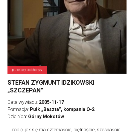
plutonowy podchorąży
STEFAN ZYGMUNT IDZIKOWSKI
„SZCZEPAN”
Data wywiadu:
2005-11-17
Formacja:
Pułk „Baszta”, kompania O-2
Dzielnica:
Górny Mokotów
... robić, jak się ma czternaście, piętnaście, szesnaście