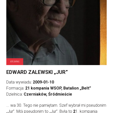
strzelec
EDWARD ZALEWSKI „JUR”
Data wywiadu:
2009-01-10
Formacja:
21 kompania WSOP, Batalion „Bełt”
Dzielnica:
Czerniaków, Śródmieście
... wa 30. Tego nie pamiętam. Szef wybrał mi pseudonim
„Jur”. Mój pseudonim to „Jur”. Była to
2
1. kompania