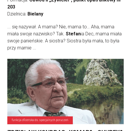
203
Dzielnica:
Bielany
... się nazywał. A mama? Nie, mama to… Aha, mama
miała swoje nazwisko? Tak.
Stefan
ia Dec, mama miała
swoje panieńskie. A siostra? Siostra była mała, to była
przy mamie ...
funkcja oficerska ds. specjalnych poruczeń