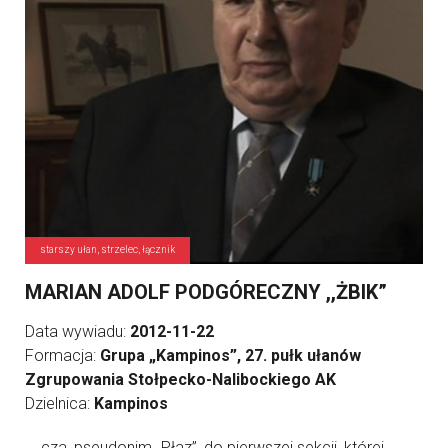
starszy ułan, strzelec, łącznik
MARIAN ADOLF PODGÓRECZNY ,,ŻBIK”
Data wywiadu:
2012-11-22
Formacja:
Grupa „Kampinos”, 27. pułk ułanów
Zgrupowania Stołpecko-Nalibockiego AK
Dzielnica:
Kampinos
... cza, pseudonim „Płaz”, do pierwszej sekcji, której