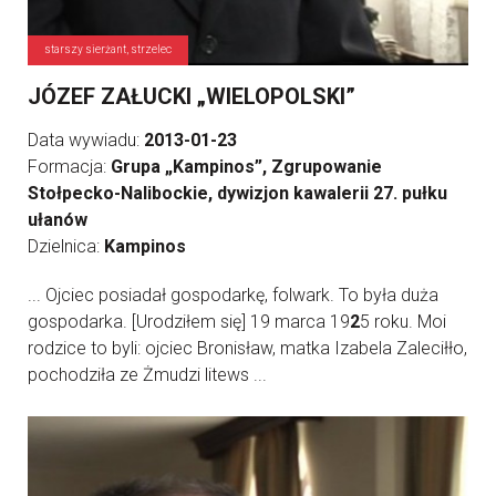
starszy sierżant, strzelec
JÓZEF ZAŁUCKI „WIELOPOLSKI”
Data wywiadu:
2013-01-23
Formacja:
Grupa „Kampinos”, Zgrupowanie
Stołpecko-Nalibockie, dywizjon kawalerii 27. pułku
ułanów
Dzielnica:
Kampinos
... Ojciec posiadał gospodarkę, folwark. To była duża
gospodarka. [Urodziłem się] 19 marca 19
2
5 roku. Moi
rodzice to byli: ojciec Bronisław, matka Izabela Zaleciłło,
pochodziła ze Żmudzi litews ...