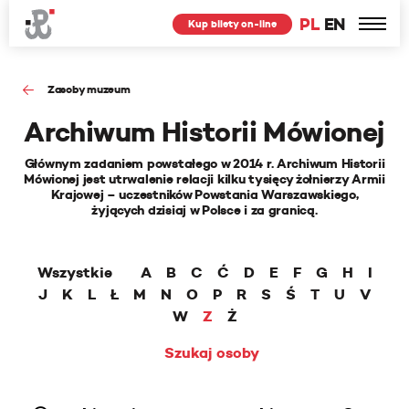
PL
EN
Kup bilety on-line
Zasoby muzeum
Archiwum Historii Mówionej
Głównym zadaniem powstałego w 2014 r. Archiwum Historii
Mówionej jest utrwalenie relacji kilku tysięcy żołnierzy Armii
Krajowej – uczestników Powstania Warszawskiego,
żyjących dzisiaj w Polsce i za granicą.
Wszystkie
A
B
C
Ć
D
E
F
G
H
I
J
K
L
Ł
M
N
O
P
R
S
Ś
T
U
V
W
Z
Ż
Szukaj osoby