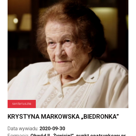
sanitariuszka
KRYSTYNA MARKOWSKA „BIEDRONKA”
Data wywiadu:
2020-09-30
Formacja:
Obwód II „Żywiciel”, punkt opatrunkowy nr