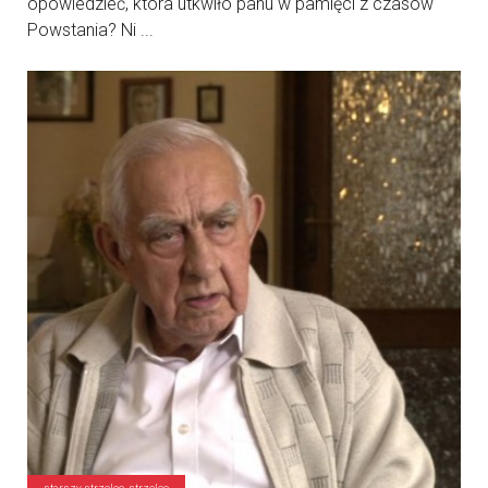
opowiedzieć, która utkwiło panu w pamięci z czasów
Powstania? Ni ...