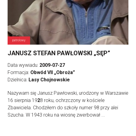
patrolowy
JANUSZ STEFAN PAWŁOWSKI „SĘP”
Data wywiadu:
2009-07-27
Formacja:
Obwód VII „Obroża”
Dzielnica:
Lasy Chojnowskie
Nazywam się Janusz Pawłowski, urodzony w Warszawie
16 sierpnia 19
2
8 roku, ochrzczony w kościele
Zbawiciela. Chodziłem do szkoły numer 98 przy alei
Szucha. W 1943 roku na wiosnę zwerbował ...