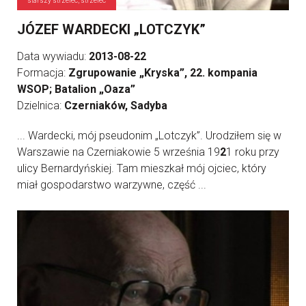
starszy strzelec, strzelec
JÓZEF WARDECKI „LOTCZYK”
Data wywiadu:
2013-08-22
Formacja:
Zgrupowanie „Kryska”, 22. kompania
WSOP; Batalion „Oaza”
Dzielnica:
Czerniaków, Sadyba
... Wardecki, mój pseudonim „Lotczyk”. Urodziłem się w
Warszawie na Czerniakowie 5 września 19
2
1 roku przy
ulicy Bernardyńskiej. Tam mieszkał mój ojciec, który
miał gospodarstwo warzywne, część ...