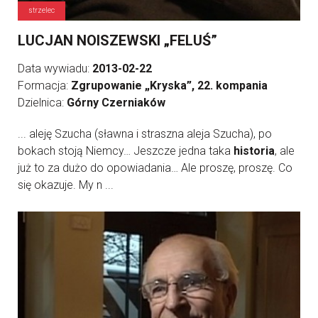
strzelec
LUCJAN NOISZEWSKI „FELUŚ”
Data wywiadu:
2013-02-22
Formacja:
Zgrupowanie „Kryska”, 22. kompania
Dzielnica:
Górny Czerniaków
... aleję Szucha (sławna i straszna aleja Szucha), po
bokach stoją Niemcy… Jeszcze jedna taka
historia
, ale
już to za dużo do opowiadania… Ale proszę, proszę. Co
się okazuje. My n ...