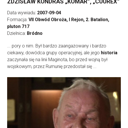
ZDZISŁAW KONDRAS „KOMAR”, „CUUREX”
Data wywiadu:
2007-09-04
Formacja:
VII Obwód Obroża, I Rejon, 2. Batalion,
pluton 717
Dzielnica:
Bródno
... pory o nim. Był bardzo zaangażowany i bardzo
ciekawy, dowódca grupy operacyjnej, ale jego
historia
zaczynała się na linii Maginota, bo przed wojną był
wojskowym, przez Rumunię przedostał się ...