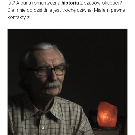
lat? A pana romantyczna
historia
z czasów okupacji?
Dla mnie do dziś dnia jest trochę dziwna. Miałem pewne
kontakty z ...