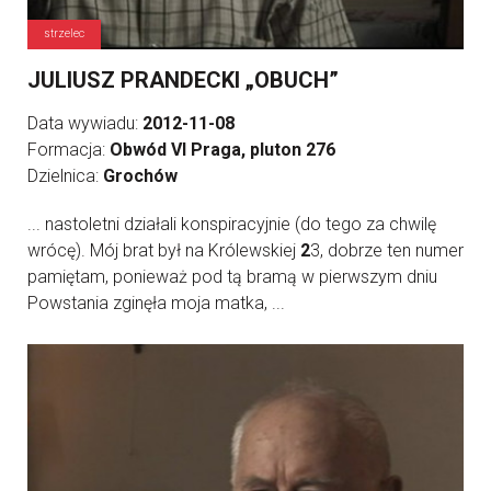
strzelec
JULIUSZ PRANDECKI „OBUCH”
Data wywiadu:
2012-11-08
Formacja:
Obwód VI Praga, pluton 276
Dzielnica:
Grochów
... nastoletni działali konspiracyjnie (do tego za chwilę
wrócę). Mój brat był na Królewskiej
2
3, dobrze ten numer
pamiętam, ponieważ pod tą bramą w pierwszym dniu
Powstania zginęła moja matka, ...