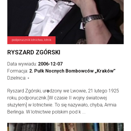
podporucznik lotnictwa, lotnik
RYSZARD ZGÓRSKI
Data wywiadu:
2006-12-07
Formacja:
2. Pułk Nocnych Bombowców „Kraków”
Dzielnica:
-
Ryszard Zgórski, ur
o
dzony we Lwowie, 21 lutego 1925
roku, podporucznik.[W czasie II wojny światowej
służyłem] w lotnictwie. To się nazywało, chyba, Armia
Berlinga. W lotnictwie polskim pod k ...