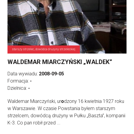
starszy strzelec, dowódca drużyny strzeleckiej
WALDEMAR MIARCZYŃSKI „WALDEK”
Data wywiadu:
2008-09-05
Formacja:
-
Dzielnica:
-
Waldemar Miarczyński, ur
o
dzony 16 kwietnia 1927 roku
w Warszawie. W czasie Powstania byłem starszym
strzelcem, dowódcą drużyny w Pułku „Baszta”, kompanii
K-3. Co pan robił przed ...