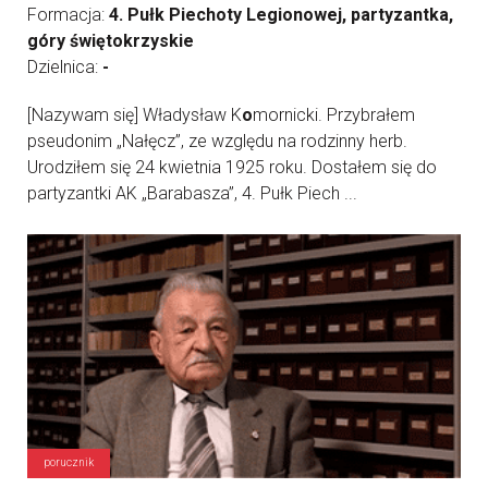
Formacja:
4. Pułk Piechoty Legionowej, partyzantka,
góry świętokrzyskie
Dzielnica:
-
[Nazywam się] Władysław K
o
mornicki. Przybrałem
pseudonim „Nałęcz”, ze względu na rodzinny herb.
Urodziłem się 24 kwietnia 1925 roku. Dostałem się do
partyzantki AK „Barabasza”, 4. Pułk Piech ...
porucznik