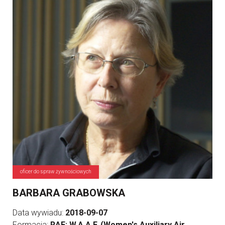
oficer do spraw żywnościowych
BARBARA GRABOWSKA
Data wywiadu:
2018-09-07
Formacja:
RAF; W.A.A.F. (Women's Auxiliary Air