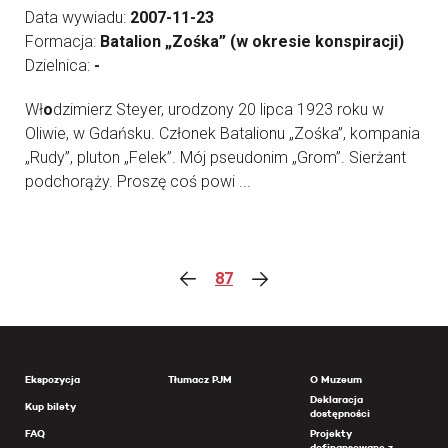
Data wywiadu:
2007-11-23
Formacja:
Batalion „Zośka” (w okresie konspiracji)
Dzielnica:
-
Wł
o
dzimierz Steyer, urodzony 20 lipca 1923 roku w
Oliwie, w Gdańsku. Członek Batalionu „Zośka”, kompania
„Rudy”, pluton „Felek”. Mój pseudonim „Grom”. Sierżant
podchorąży. Proszę coś powi ...
87
Ekspozycja
Tłumacz PJM
O Muzeum
Deklaracja
Kup bilety
dostępności
FAQ
Projekty
dofinansowane z