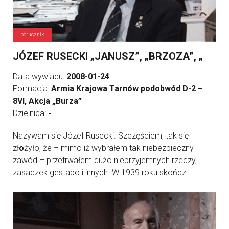
porucznik
JÓZEF RUSECKI „JANUSZ”, „BRZOZA”, „
Data wywiadu:
2008-01-24
Formacja:
Armia Krajowa Tarnów podobwód D-2 –
8VI, Akcja „Burza”
Dzielnica:
-
Nazywam się Józef Rusecki. Szczęściem, tak się
zł
o
żyło, że – mimo iż wybrałem tak niebezpieczny
zawód – przetrwałem dużo nieprzyjemnych rzeczy,
zasadzek gestapo i innych. W 1939 roku skończ ...