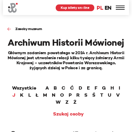
PL
EN
Kup bilety on-line
Zasoby muzeum
Archiwum Historii Mówionej
Głównym zadaniem powstałego w 2014 r. Archiwum Historii
Mówionej jest utrwalenie relacji kilku tysięcy żołnierzy Armii
Krajowej – uczestników Powstania Warszawskiego,
żyjących dzisiaj w Polsce i za granicą.
Wszystkie
A
B
C
Ć
D
E
F
G
H
I
J
K
L
Ł
M
N
O
P
R
S
Ś
T
U
V
W
Z
Ż
Szukaj osoby