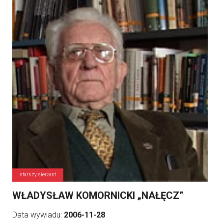
starszy sierżant
WŁADYSŁAW KOMORNICKI „NAŁĘCZ”
Data wywiadu:
2006-11-28