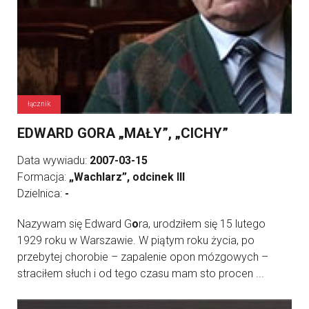
łącznik
EDWARD GORA „MAŁY”, „CICHY”
Data wywiadu:
2007-03-15
Formacja:
„Wachlarz”, odcinek III
Dzielnica:
-
Nazywam się Edward G
o
ra, urodziłem się 15 lutego
1929 roku w Warszawie. W piątym roku życia, po
przebytej chorobie – zapalenie opon mózgowych –
straciłem słuch i od tego czasu mam sto procen ...