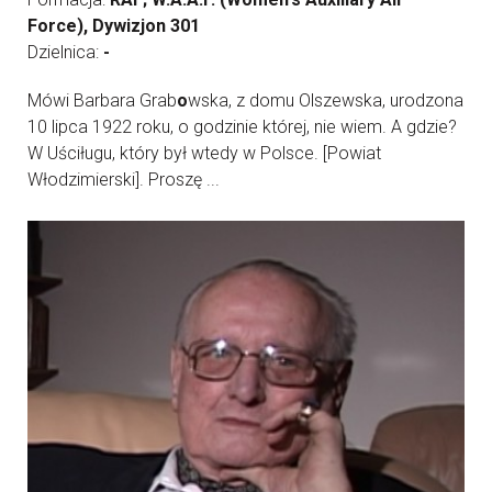
Force), Dywizjon 301
Dzielnica:
-
Mówi Barbara Grab
o
wska, z domu Olszewska, urodzona
10 lipca 1922 roku, o godzinie której, nie wiem. A gdzie?
W Uściługu, który był wtedy w Polsce. [Powiat
Włodzimierski]. Proszę ...