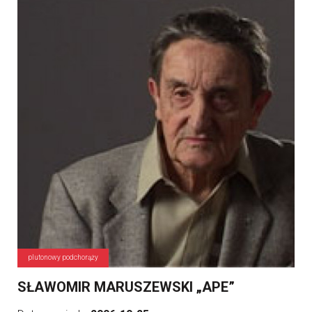
plutonowy podchorąży
SŁAWOMIR MARUSZEWSKI „APE”