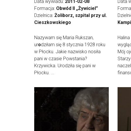
Data wywiadu:
2011-02-08
Data 
Formacja:
Obwód II „Żywiciel”
Forma
Dzielnica:
Żoliborz, szpital przy ul.
Dzieln
Cieszkowskiego
Kamp
Nazywam się Maria Rukszan,
Halina
ur
o
dziłam się 8 stycznia 1928 roku
wygląd
w Płocku. Jakie nazwisko nosiła
Mój oj
pani w czasie Powstania?
Starzy
Krzywicka. Urodziła się pani w
naczel
Płocku. ...
finans