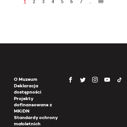
1
2
3
4
5
6
7
...
88
O Muzeum
Deklaracja
dostępności
Projekty
dofinansowane z
MKiDN
Standardy ochrony
małoletnich