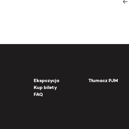
Ekspozycja
Tłumacz PJM
Kup bilety
FAQ