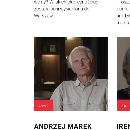
wojny? W jakich okolicznościach
Prosz
została pani wysiedlona do
domu r
Warszaw ...
urodzi
miasta 
cywil
łącz
ANDRZEJ MAREK
IRE