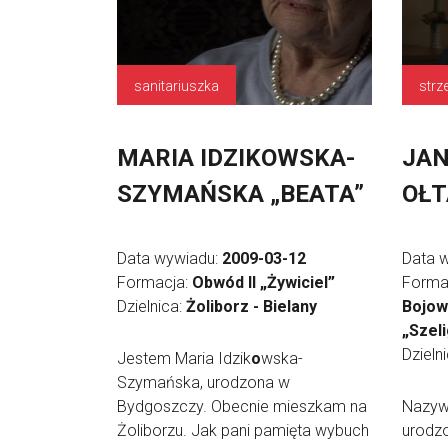
sanitariuszka
strz
MARIA IDZIKOWSKA-
JAN
SZYMAŃSKA „BEATA”
OŁT
Data wywiadu:
2009-03-12
Data 
Formacja:
Obwód II „Żywiciel”
Forma
Dzielnica:
Żoliborz - Bielany
Bojowe
„Szel
Dzieln
Jestem Maria Idzik
o
wska-
Szymańska, urodzona w
Bydgoszczy. Obecnie mieszkam na
Nazyw
Żoliborzu. Jak pani pamięta wybuch
urodzo