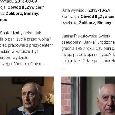
wywiadu:
2013-08-09
cja:
Obwód II „Żywiciel”
Data wywiadu:
2013-10-24
ica:
Żoliborz, Bielany,
Formacja:
Obwód II „Żywicie
inos
Dzielnica:
Żoliborz, Bielany
 Sauter-K
o
bylecka. Jak
Janina Piekut
o
wska-Świerk
ało pani życie przed wojną?
pseudonim „Janka”, urodzona
ciec pracował z prezydentem
grudnia 1923 roku. Czy pani 
ńskim w Ratuszu. Był
swoje przedwojenne życie? Ta
nikiem wydziału
najbardziej. Gdzie pani miesz
owego. Mieszkaliśmy n ...
...