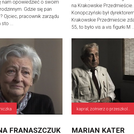
ę nam opowiedzieć o swoim
na Krakowskie Przedmieście.
odzinnym. Gdzie się pan
Konopczyński był dyrektorem
ł? Ojciec, pracownik zarządu
Krakowskie Przedmieście zda
sto ...
55, to było vis a vis figurki M ..
niczka
kapral, żołnierz o przeszkoleniu minerskim
NA FRANASZCZUK
MARIAN KATER