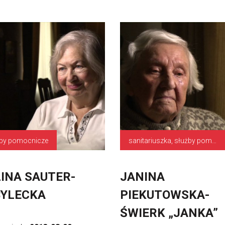
żby pomocnicze
sanitariuszka, służby pomocnicze
INA SAUTER-
JANINA
YLECKA
PIEKUTOWSKA-
ŚWIERK „JANKA”