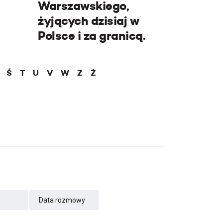
Warszawskiego,
żyjących dzisiaj w
Polsce i za granicą.
Ś
T
U
V
W
Z
Ż
Data rozmowy