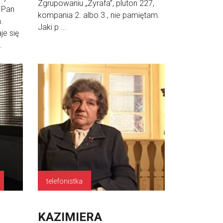
Zgrupowaniu „Żyrafa”, pluton 227,
 Pan
kompania 2. albo 3., nie pamiętam.
.
Jaki p ...
je się
.
telefonistka
KAZIMIERA