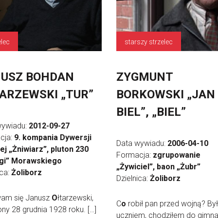
elec
starszy strzelec
USZ BOHDAN
ZYGMUNT
ARZEWSKI „TUR”
BORKOWSKI „JAN
BIEL”, „BIEL”
wywiadu:
2012-09-27
cja:
9. kompania Dywersji
Data wywiadu:
2006-04-10
j „Żniwiarz”, pluton 230
Formacja:
zgrupowanie
igi” Morawskiego
„Żywiciel”, baon „Żubr”
ica:
Żoliborz
Dzielnica:
Żoliborz
am się Janusz
O
łtarzewski,
C
o
robił pan przed wojną? B
ny 28 grudnia 1928 roku. […]
uczniem, chodziłem do gimn