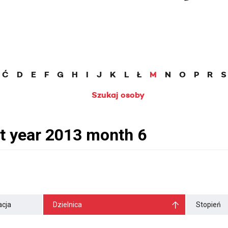
Ć
D
E
F
G
H
I
J
K
L
Ł
M
N
O
P
R
S
Szukaj osoby
cja
Dzielnica
Stopień