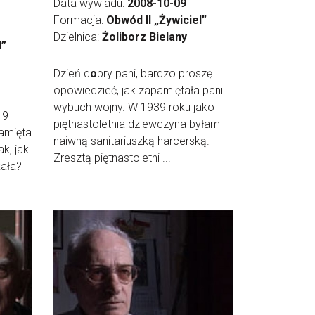
Data wywiadu:
2008-10-09
Formacja:
Obwód II „Żywiciel”
Dzielnica:
Żoliborz Bielany
l”
Dzień d
o
bry pani, bardzo proszę
opowiedzieć, jak zapamiętała pani
wybuch wojny. W 1939 roku jako
 9
piętnastoletnia dziewczyna byłam
pamięta
naiwną sanitariuszką harcerską.
k, jak
Zresztą piętnastoletni ...
kała?