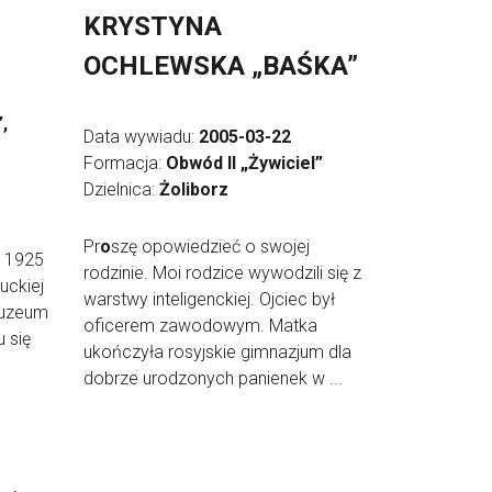
KRYSTYNA
OCHLEWSKA „BAŚKA”
,
Data wywiadu:
2005-03-22
Formacja:
Obwód II „Żywiciel”
Dzielnica:
Żoliborz
Pr
o
szę opowiedzieć o swojej
a 1925
rodzinie. Moi rodzice wywodzili się z
uckiej
warstwy inteligenckiej. Ojciec był
Muzeum
oficerem zawodowym. Matka
 się
ukończyła rosyjskie gimnazjum dla
dobrze urodzonych panienek w ...