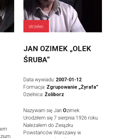
strzelec
JAN OZIMEK „OLEK
ŚRUBA”
Data wywiadu:
2007-01-12
Formacja:
Zgrupowanie „Żyrafa”
Dzielnica:
Żoliborz
Nazywam się Jan
O
zimek.
Urodziłem się 7 sierpnia 1926 roku.
Należałem do Związku
yłem
Powstańców Warszawy w
azjum