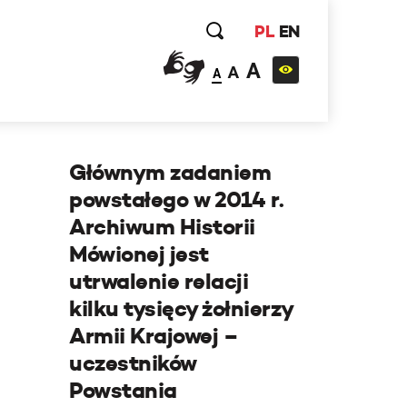
PL
EN
A
A
A
Głównym zadaniem
powstałego w 2014 r.
Archiwum Historii
Mówionej jest
utrwalenie relacji
kilku tysięcy żołnierzy
Armii Krajowej –
uczestników
Powstania