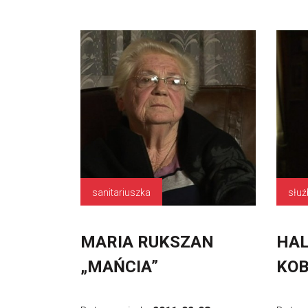
sanitariuszka
słu
MARIA RUKSZAN
HAL
„MAŃCIA”
KOB