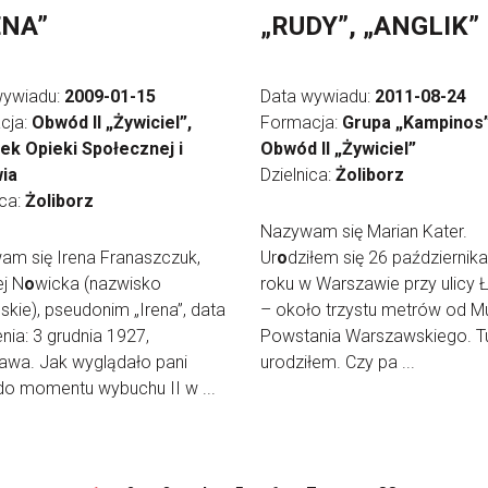
ENA”
„RUDY”, „ANGLIK”
wywiadu:
2009-01-15
Data wywiadu:
2011-08-24
cja:
Obwód II „Żywiciel”,
Formacja:
Grupa „Kampinos”
ek Opieki Społecznej i
Obwód II „Żywiciel”
ia
Dzielnica:
Żoliborz
ica:
Żoliborz
Nazywam się Marian Kater.
m się Irena Franaszczuk,
Ur
o
dziłem się 26 październik
j N
o
wicka (nazwisko
roku w Warszawie przy ulicy Ł
skie), pseudonim „Irena”, data
– około trzystu metrów od 
nia: 3 grudnia 1927,
Powstania Warszawskiego. Tu
awa. Jak wyglądało pani
urodziłem. Czy pa ...
do momentu wybuchu II w ...