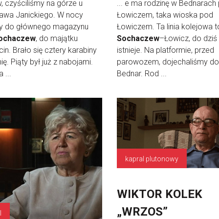
w, czyściliśmy na górze u
... e ma rodzinę w Bednarach
ława Janickiego. W nocy
Łowiczem, taka wioska pod
my do głównego magazynu
Łowiczem. Ta linia kolejowa t
ochaczew
, do majątku
Sochaczew
–Łowicz, do dziś
in. Brało się cztery karabiny
istnieje. Na platformie, przed
ię. Piąty był już z nabojami.
parowozem, dojechaliśmy do
 ...
Bednar. Rod ...
kapral plutonowy
WIKTOR KOLEK
„WRZOS”
l