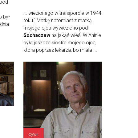
 pod
... wiezionego w transporcie w 1944
o był
roku.] Matkę natomiast z matką
 dnia
mojego ojca wywieziono pod
Sochaczew
na jakąś wieś. W Aninie
była jeszcze siostra mojego ojca,
która poprzez lekarza, bo miała ...
cywil