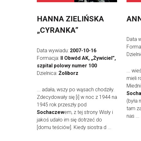
HANNA ZIELIŃSKA
ANN
„CYRANKA”
Data 
Forma
Data wywiadu:
2007-10-16
Dzieln
Formacja:
II Obwód AK, „Żywiciel”,
szpital polowy numer 100
... wi
Dzielnica:
Żoliborz
mieli 
Miedn
... adała, wszy po wąsach chodziły.
Soch
Zdecydowały się [i] w noc z 1944 na
(była 
1945 rok przeszły pod
tam za
Sochaczew
em, z tej strony Wisły i
nas ...
jakoś udało im się dotrzeć do
[domu teściów]. Kiedy siostra d ...