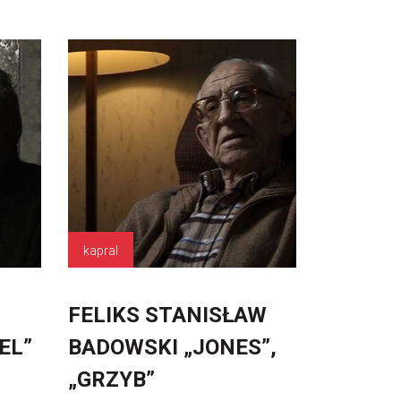
kapral
FELIKS STANISŁAW
EL”
BADOWSKI „JONES”,
„GRZYB”