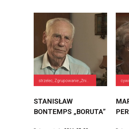
strzelec, Zgrupowanie „Żniwiarz”, Grupa „Kampinos”
cywi
STANISŁAW
MAR
BONTEMPS „BORUTA”
PE