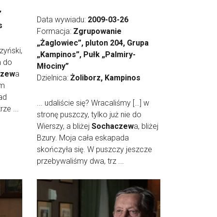
”
Data wywiadu:
2009-03-26
s
Formacja:
Zgrupowanie
„Żaglowiec”, pluton 204, Grupa
zyński,
„Kampinos”, Pułk „Palmiry-
m do
Młociny”
czew
a
Dzielnica:
Żoliborz, Kampinos
em
ad
... udaliście się? Wracaliśmy […] w
ze ...
stronę puszczy, tylko już nie do
Wierszy, a bliżej
Sochaczew
a, bliżej
Bzury. Moja cała eskapada
skończyła się. W puszczy jeszcze
przebywaliśmy dwa, trz ...