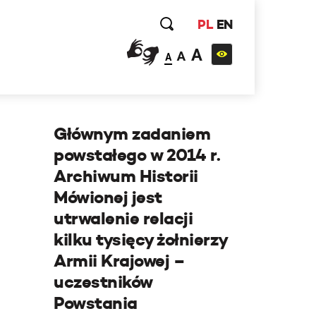
PL
EN
A
A
A
Głównym zadaniem
powstałego w 2014 r.
Archiwum Historii
Mówionej jest
utrwalenie relacji
kilku tysięcy żołnierzy
Armii Krajowej –
uczestników
Powstania