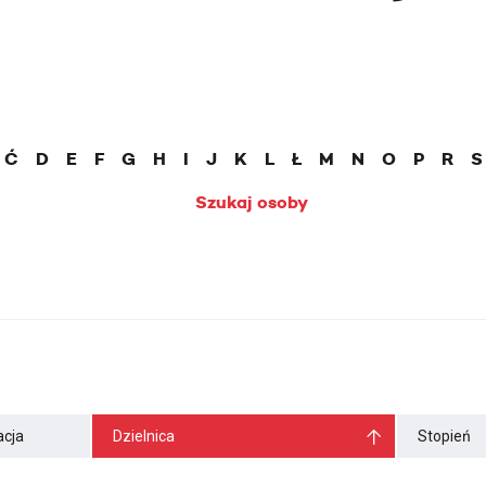
Ć
D
E
F
G
H
I
J
K
L
Ł
M
N
O
P
R
S
Szukaj osoby
cja
Dzielnica
Stopień