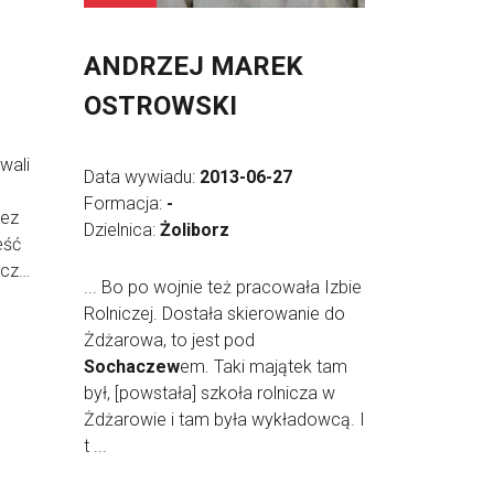
ANDRZEJ MAREK
OSTROWSKI
owali
Data wywiadu:
2013-06-27
Formacja:
-
zez
Dzielnica:
Żoliborz
eść
zcz…
... Bo po wojnie też pracowała Izbie
Rolniczej. Dostała skierowanie do
Żdżarowa, to jest pod
Sochaczew
em. Taki majątek tam
był, [powstała] szkoła rolnicza w
Żdżarowie i tam była wykładowcą. I
t ...