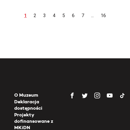
1
2
3
4
5
6
7
...
16
O Muzeum
Deklaracja
dostępności
Projekty
dofinansowane z
MKiDN