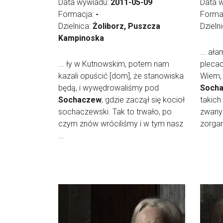
Data wywiadu:
2011-05-09
Data 
Formacja:
-
Forma
Dzielnica:
Żoliborz, Puszcza
Dzieln
Kampinoska
... ał
... ły w Kutnowskim, potem nam
plecac
kazali opuścić [dom], że stanowiska
Wiem, 
będą, i wywędrowaliśmy pod
Soch
Sochaczew
, gdzie zaczął się kocioł
takich
sochaczewski. Tak to trwało, po
zwany
czym znów wróciliśmy i w tym nasz
zorgan
...