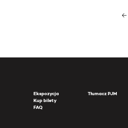
Ekspozycja
Tłumacz PJM
Kup bilety
FAQ