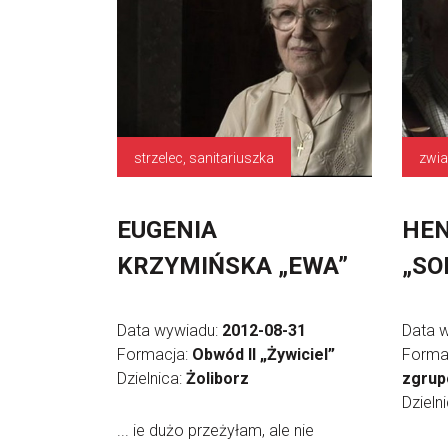
strzelec, sanitariuszka
zwia
EUGENIA
HEN
KRZYMIŃSKA „EWA”
„SO
Data wywiadu:
2012-08-31
Data 
Formacja:
Obwód II „Żywiciel”
Forma
Dzielnica:
Żoliborz
zgrup
Dzieln
... ie dużo przeżyłam, ale nie