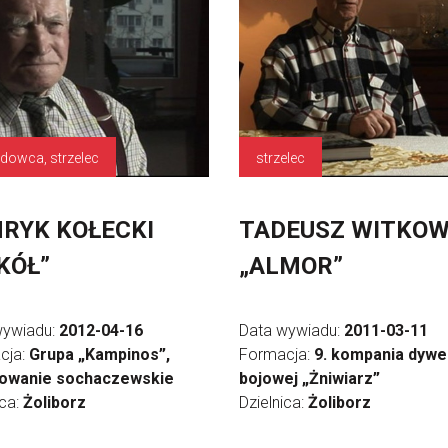
dowca, strzelec
strzelec
RYK KOŁECKI
TADEUSZ WITKOW
KÓŁ”
„ALMOR”
wywiadu:
2012-04-16
Data wywiadu:
2011-03-11
cja:
Grupa „Kampinos”,
Formacja:
9. kompania dywer
owanie sochaczewskie
bojowej „Żniwiarz”
ica:
Żoliborz
Dzielnica:
Żoliborz