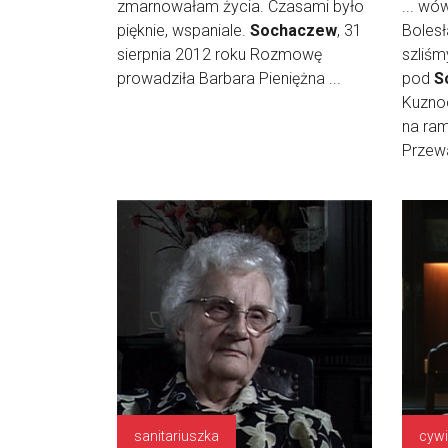
zmarnowałam życia. Czasami było
... wó
pięknie, wspaniale.
Sochaczew
, 31
Boles
sierpnia 2012 roku Rozmowę
szliś
prowadziła Barbara Pieniężna ...
pod
S
Kuznoc
na ram
Przewa
sanitariuszka
cywi