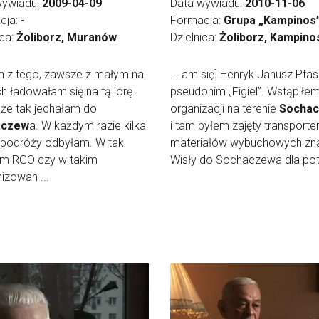
wywiadu:
2009-04-09
Data wywiadu:
2010-11-06
cja:
-
Formacja:
Grupa „Kampinos
ica:
Żoliborz, Muranów
Dzielnica:
Żoliborz, Kampino
am z tego, zawsze z małym na
... am się] Henryk Janusz Ptas
h ładowałam się na tą lorę.
pseudonim „Figiel”. Wstąpiłe
że tak jechałam do
organizacji na terenie
Socha
aczew
a. W każdym razie kilka
i tam byłem zajęty transport
 podróży odbyłam. W tak
materiałów wybuchowych zn
m RGO czy w takim
Wisły do Sochaczewa dla potr
izowan ...