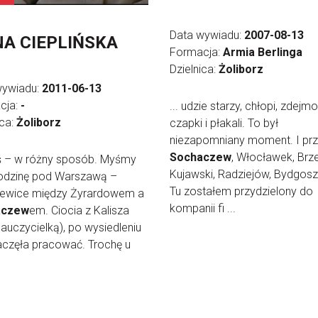
Data wywiadu:
2007-08-13
A CIEPLIŃSKA
Formacja:
Armia Berlinga
Dzielnica:
Żoliborz
wywiadu:
2011-06-13
cja:
-
... udzie starzy, chłopi, zdejm
ica:
Żoliborz
czapki i płakali. To był
niezapomniany moment. I pr
Sochaczew
, Włocławek, Brz
eś – w różny sposób. Myśmy
Kujawski, Radziejów, Bydgos
rodzinę pod Warszawą –
Tu zostałem przydzielony do
iewice między Żyrardowem a
kompanii fi ...
aczew
em. Ciocia z Kalisza
nauczycielką), po wysiedleniu
częła pracować. Trochę u