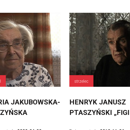
l
strzelec
IA JAKUBOWSKA-
HENRYK JANUSZ
RZYŃSKA
PTASZYŃSKI „FIGI