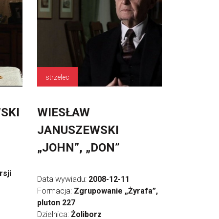
strzelec
SKI
WIESŁAW
JANUSZEWSKI
„JOHN”, „DON”
sji
Data wywiadu:
2008-12-11
Formacja:
Zgrupowanie „Żyrafa”,
pluton 227
Dzielnica:
Żoliborz