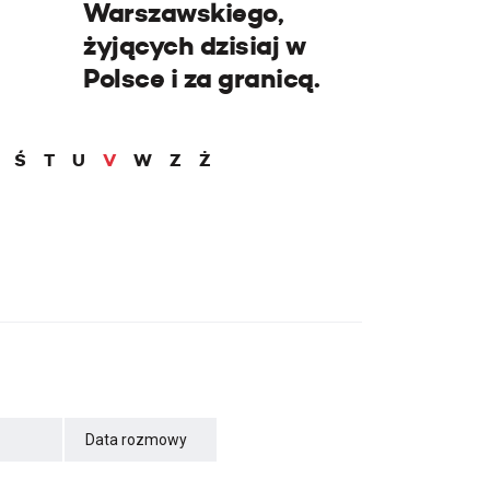
Warszawskiego,
żyjących dzisiaj w
Polsce i za granicą.
Ś
T
U
V
W
Z
Ż
Data rozmowy