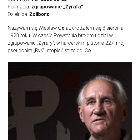
Formacja:
zgrupowanie „Żyrafa”
Dzielnica:
Żoliborz
Nazywam się Wiesław G
o
lat, urodziłem się 3 sierpnia
1928 roku. W czasie Powstania brałem udział w
zgrupowaniu „Żyrafy”, w harcerskim plutonie 227, mój
pseudonim „Ryś”, stopień strzelec. Co ...