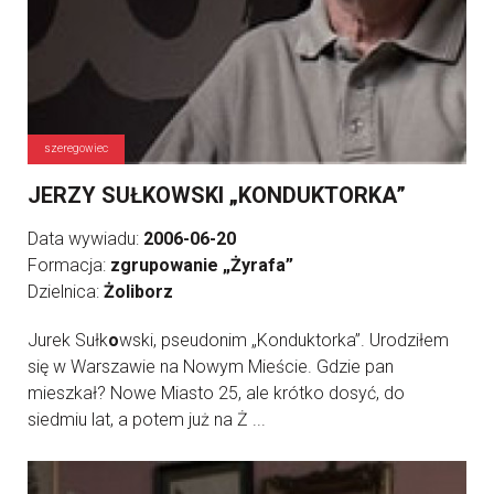
szeregowiec
JERZY SUŁKOWSKI „KONDUKTORKA”
Data wywiadu:
2006-06-20
Formacja:
zgrupowanie „Żyrafa”
Dzielnica:
Żoliborz
Jurek Sułk
o
wski, pseudonim „Konduktorka”. Urodziłem
się w Warszawie na Nowym Mieście. Gdzie pan
mieszkał? Nowe Miasto 25, ale krótko dosyć, do
siedmiu lat, a potem już na Ż ...