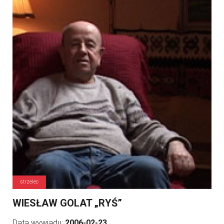
strzelec
WIESŁAW GOLAT „RYŚ”
Data wywiadu:
2006-02-23