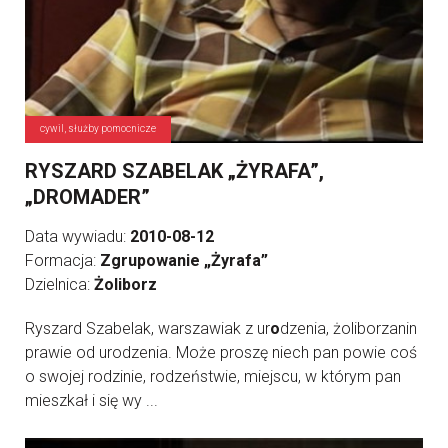
cywil, służby pomocnicze
RYSZARD SZABELAK „ŻYRAFA”,
„DROMADER”
Data wywiadu:
2010-08-12
Formacja:
Zgrupowanie „Żyrafa”
Dzielnica:
Żoliborz
Ryszard Szabelak, warszawiak z ur
o
dzenia, żoliborzanin
prawie od urodzenia. Może proszę niech pan powie coś
o swojej rodzinie, rodzeństwie, miejscu, w którym pan
mieszkał i się wy ...