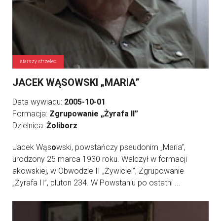
starszy strzelec
JACEK WĄSOWSKI „MARIA”
Data wywiadu:
2005-10-01
Formacja:
Zgrupowanie „Żyrafa II”
Dzielnica:
Żoliborz
Jacek Wąs
o
wski, powstańczy pseudonim „Maria”,
urodzony 25 marca 1930 roku. Walczył w formacji
akowskiej, w Obwodzie II „Żywiciel”, Zgrupowanie
„Żyrafa II”, pluton 234. W Powstaniu po ostatni ...