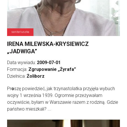
sanitariuszka
IRENA MILEWSKA-KRYSIEWICZ
„JADWIGA”
Data wywiadu:
2009-07-01
Formacja:
Zgrupowanie „Żyrafa”
Dzielnica:
Żoliborz
Pr
o
szę powiedzieć, jak trzynastolatka przyjęła wybuch
wojny 1 września 1939. Ogromnie przeżywałam
oczywiście, byłam w Warszawie razem z rodziną. Gdzie
państwo mieszkali? ...