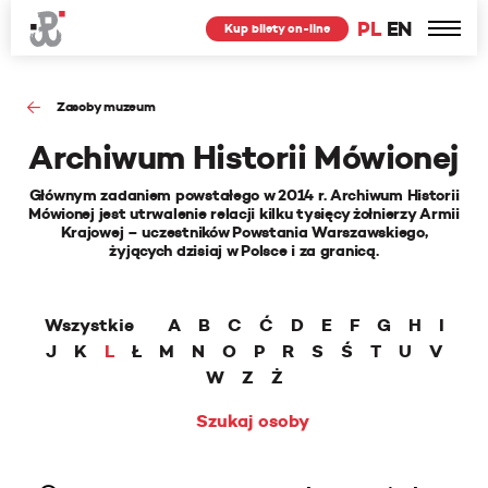
PL
EN
Kup bilety on-line
Zasoby muzeum
Archiwum Historii Mówionej
Głównym zadaniem powstałego w 2014 r. Archiwum Historii
Mówionej jest utrwalenie relacji kilku tysięcy żołnierzy Armii
Krajowej – uczestników Powstania Warszawskiego,
żyjących dzisiaj w Polsce i za granicą.
Wszystkie
A
B
C
Ć
D
E
F
G
H
I
J
K
L
Ł
M
N
O
P
R
S
Ś
T
U
V
W
Z
Ż
Szukaj osoby