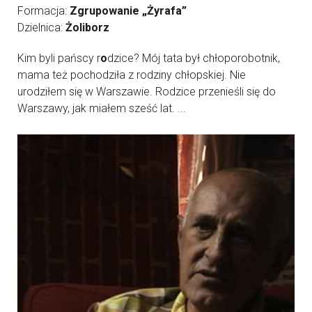
Formacja:
Zgrupowanie „Żyrafa”
Dzielnica:
Żoliborz
Kim byli pańscy r
o
dzice? Mój tata był chłoporobotnik,
mama też pochodziła z rodziny chłopskiej. Nie
urodziłem się w Warszawie. Rodzice przenieśli się do
Warszawy, jak miałem sześć lat. ...