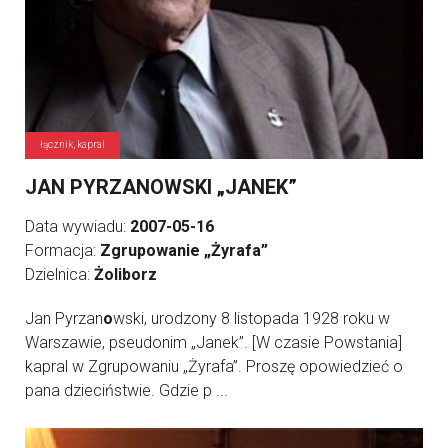
łącznik, kapral
JAN PYRZANOWSKI „JANEK”
Data wywiadu:
2007-05-16
Formacja:
Zgrupowanie „Żyrafa”
Dzielnica:
Żoliborz
Jan Pyrzan
o
wski, urodzony 8 listopada 1928 roku w
Warszawie, pseudonim „Janek”. [W czasie Powstania]
kapral w Zgrupowaniu „Żyrafa”. Proszę opowiedzieć o
pana dzieciństwie. Gdzie p ...