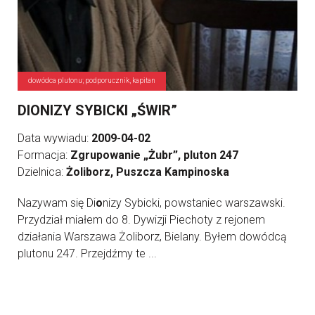
dowódca plutonu; podporucznik, kapitan
DIONIZY SYBICKI „ŚWIR”
Data wywiadu:
2009-04-02
Formacja:
Zgrupowanie „Żubr”, pluton 247
Dzielnica:
Żoliborz, Puszcza Kampinoska
Nazywam się Di
o
nizy Sybicki, powstaniec warszawski.
Przydział miałem do 8. Dywizji Piechoty z rejonem
działania Warszawa Żoliborz, Bielany. Byłem dowódcą
plutonu 247. Przejdźmy te ...