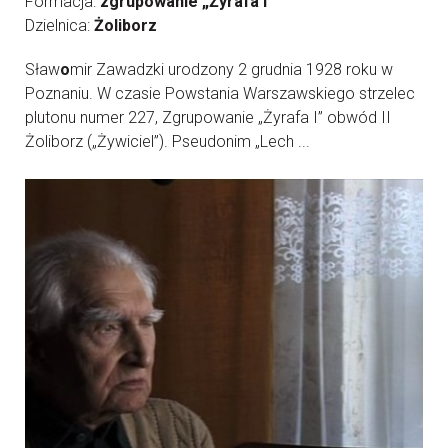
Formacja:
zgrupowanie „Żyrafa I”
Dzielnica:
Żoliborz
Sław
o
mir Zawadzki urodzony 2 grudnia 1928 roku w
Poznaniu. W czasie Powstania Warszawskiego strzelec
plutonu numer 227, Zgrupowanie „Żyrafa I” obwód II
Żoliborz („Żywiciel”). Pseudonim „Lech ...