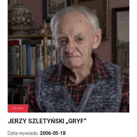
strzelec
JERZY SZLETYŃSKI „GRYF”
Data wywiadu:
2006-05-18