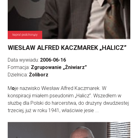
kapral podchorąży
WIESŁAW ALFRED KACZMAREK „HALICZ”
Data wywiadu:
2006-06-16
Formacja:
Zgrupowanie „Żniwiarz”
Dzielnica:
Żoliborz
M
o
je nazwisko Wiesław Alfred Kaczmarek. W
konspiracji miałem pseudonim „Halicz”. Wszedłem w
służbę dla Polski do harcerstwa, do drużyny dwudziestej
trzeciej, już w roku 1941, właściwie jesie ...