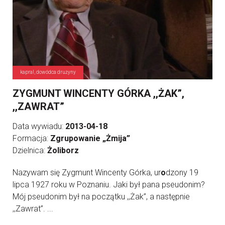
kapral, dowódca drużyny
ZYGMUNT WINCENTY GÓRKA ,,ŻAK”,
,,ZAWRAT”
Data wywiadu:
2013-04-18
Formacja:
Zgrupowanie „Żmija”
Dzielnica:
Żoliborz
Nazywam się Zygmunt Wincenty Górka, ur
o
dzony 19
lipca 1927 roku w Poznaniu. Jaki był pana pseudonim?
Mój pseudonim był na początku ,,Żak”, a następnie
,,Zawrat”. ...