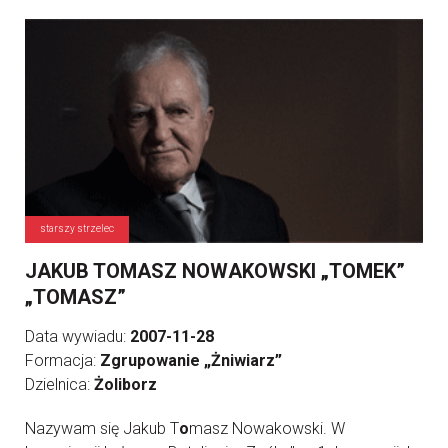
starszy strzelec
JAKUB TOMASZ NOWAKOWSKI „TOMEK”
„TOMASZ”
Data wywiadu:
2007-11-28
Formacja:
Zgrupowanie „Żniwiarz”
Dzielnica:
Żoliborz
Nazywam się Jakub T
o
masz Nowakowski. W