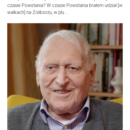
czasie Powstania? W czasie Powstania brałem udział [w
walkach] na Żoliborzu, w plu ...