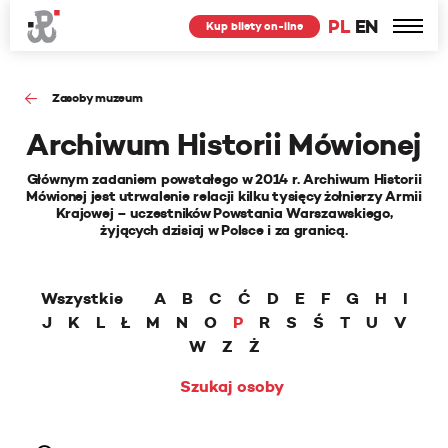
PL
EN
Kup bilety on-line
Zasoby muzeum
Archiwum Historii Mówionej
Głównym zadaniem powstałego w 2014 r. Archiwum Historii
Mówionej jest utrwalenie relacji kilku tysięcy żołnierzy Armii
Krajowej – uczestników Powstania Warszawskiego,
żyjących dzisiaj w Polsce i za granicą.
Wszystkie
A
B
C
Ć
D
E
F
G
H
I
J
K
L
Ł
M
N
O
P
R
S
Ś
T
U
V
W
Z
Ż
Szukaj osoby