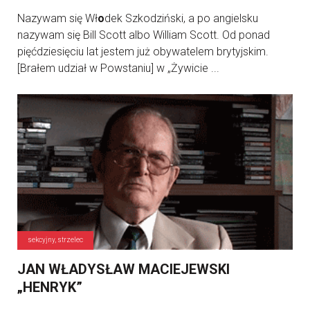
Nazywam się Wł
o
dek Szkodziński, a po angielsku
nazywam się Bill Scott albo William Scott. Od ponad
pięćdziesięciu lat jestem już obywatelem brytyjskim.
[Brałem udział w Powstaniu] w „Żywicie ...
sekcyjny, strzelec
JAN WŁADYSŁAW MACIEJEWSKI
„HENRYK”