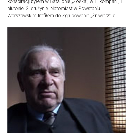
konspiracji byłem w Batalionie „Zośka”, w 1. kompanii, I
plutonie, 2. drużynie. Natomiast w Powstaniu
Warszawskim trafiłem do Zgrupowania „Żniwiarz”, d ...