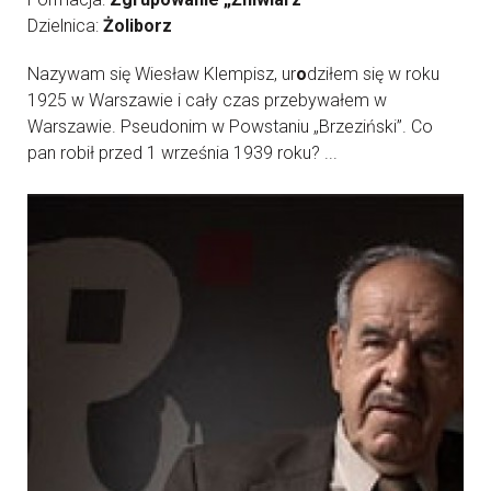
Dzielnica:
Żoliborz
Nazywam się Wiesław Klempisz, ur
o
dziłem się w roku
1925 w Warszawie i cały czas przebywałem w
Warszawie. Pseudonim w Powstaniu „Brzeziński”. Co
pan robił przed 1 września 1939 roku? ...