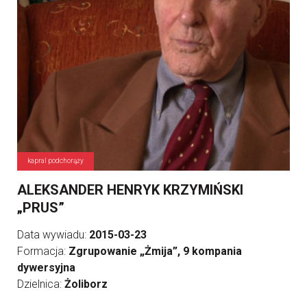
kapral podchorąży
ALEKSANDER HENRYK KRZYMIŃSKI
„PRUS”
Data wywiadu:
2015-03-23
Formacja:
Zgrupowanie „Żmija”, 9 kompania
dywersyjna
Dzielnica:
Żoliborz