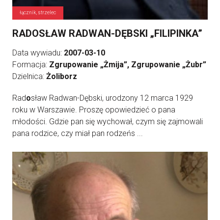
łącznik, strzelec
RADOSŁAW RADWAN-DĘBSKI „FILIPINKA”
Data wywiadu:
2007-03-10
Formacja:
Zgrupowanie „Żmija”, Zgrupowanie „Żubr”
Dzielnica:
Żoliborz
Rad
o
sław Radwan-Dębski, urodzony 12 marca 1929
roku w Warszawie. Proszę opowiedzieć o pana
młodości. Gdzie pan się wychował, czym się zajmowali
pana rodzice, czy miał pan rodzeńs ...