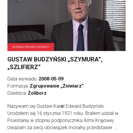
zastępca dowódcy kompanii
GUSTAW BUDZYŃSKI „SZYMURA”,
„SZLIFIERZ”
Data wywiadu:
2008-05-09
Formacja:
Zgrupowanie „Żniwiarz”
Dzielnica:
Żoliborz
Nazywam się Gustaw Kar
o
l Edward Budzyński.
Urodziłem się 16 stycznia 1921 roku. Brałem udział w
Powstaniu w stopniu podporucznika Armii Krajowej.
Uważam za swój obowiązek moralny przedstawie ...