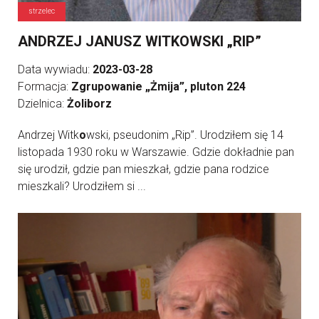
strzelec
ANDRZEJ JANUSZ WITKOWSKI „RIP”
Data wywiadu:
2023-03-28
Formacja:
Zgrupowanie „Żmija”, pluton 224
Dzielnica:
Żoliborz
Andrzej Witk
o
wski, pseudonim „Rip”. Urodziłem się 14
listopada 1930 roku w Warszawie. Gdzie dokładnie pan
się urodził, gdzie pan mieszkał, gdzie pana rodzice
mieszkali? Urodziłem si ...