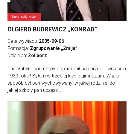
kapral podchorąży
OLGIERD BUDREWICZ „KONRAD”
Data wywiadu:
2005-09-06
Formacja:
Zgrupowanie „Żmija”
Dzielnica:
Żoliborz
Chciałabym pana zapytać, c
o
robił pan przed 1 września
1939 roku? Byłem w trzeciej klasie gimnazjum. W jaki
sposób był pan wychowywany; w jakiej rodzinie, do
jakiej szkoły pan uczęsz ...