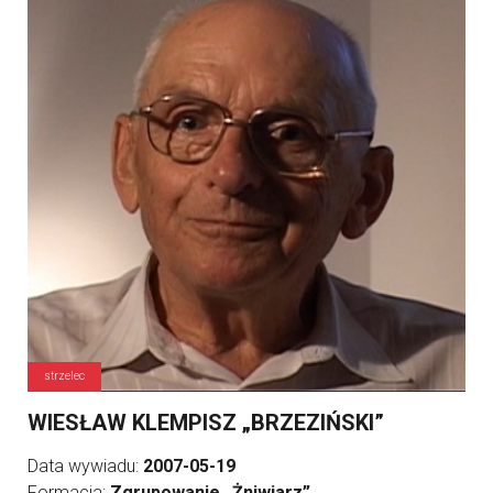
strzelec
WIESŁAW KLEMPISZ „BRZEZIŃSKI”
Data wywiadu:
2007-05-19
Formacja:
Zgrupowanie „Żniwiarz”