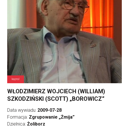
kapral
WŁODZIMIERZ WOJCIECH (WILLIAM)
SZKODZIŃSKI (SCOTT) „BOROWICZ”
Data wywiadu:
2009-07-28
Formacja:
Zgrupowanie „Żmija”
Dzielnica:
Żoliborz