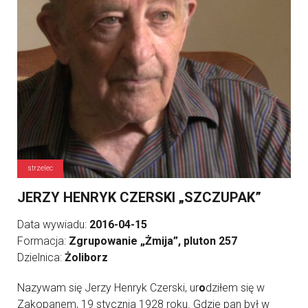
strzelec
JERZY HENRYK CZERSKI „SZCZUPAK”
Data wywiadu:
2016-04-15
Formacja:
Zgrupowanie „Żmija”, pluton 257
Dzielnica:
Żoliborz
Nazywam się Jerzy Henryk Czerski, ur
o
dziłem się w
Zakopanem, 19 stycznia 1928 roku. Gdzie pan był w