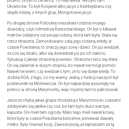
pisano, że byli to Ukraińcy. To nieprawda. Nie było tam
Ukraińców. To byli Rosjanie albo jacyś z Azerbejdżanu czy
skądś indziej, z innych grup, Mongołowie jacyś.
Po drugiej stronie Potockiej mieszkała rodzina mojego
dowódcy, czyli rotmistrza Rzeszotarskiego. On był o kilkaset
metrów oddalony od swojej rodziny, która tam była. Stała się
rzecz straszna. Zamordowano całą jego rodzinę wtedy, w
czasie Powstania, to znaczy jego żonę i dzieci. On już wiedział,
że coś się działo, albo się dowiedział już po ich zabiciu.
Sytuacja z jakiejś strasznej powieści. Straszna rzecz się stała.
On się załamał w dużym stopniu, bo nawet nie mógł pomóc.
Nawet nie wiem, czy wiedział o tym, że to się dzieje wtedy. To
zrobiła ROA, z tego, co my wiemy. Jedną z funkcji naszych był
posterunek na Mickiewicza. On był najbardziej wysunięty na
północ w stronę Marymontu, więc myśmy tam to patrolowali.
Jeszcze chyba jakaś grupa chodziła po Marymoncie i czasami
zdobywało się jabłka czy coś, bo tam było dużo warzyw,
kapusta. Oni mieli tam ogrody. Mało tego mieli nawet krowy,
które były w czasie Powstania bezcenne, ponieważ dawały
mleko. Były również kozy. Zawsze piszę, przepraszam za tą