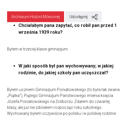
Archiwum Historii Mówionej
Udostępnij
Chciałabym pana zapytać, co robił pan przed 1
września 1939 roku?
Byłem w trzeciej klasie gimnazjum.
W jaki sposób był pan wychowywany; w jakiej
rodzinie, do jakiej szkoły pan uczęszczał?
Byłem uczniem Gimnazjum Poniatowskiego (to była tak zwana
„Piątka”), Piątego Gimnazjum Państwowego imienia księcia
Józefa Poniatowskiego na Żoliborzu. Zdałem do czwartej
klasy, ale już nie zdołałem rozpocząć roku szkolnego.
Wychowany byłem oczywiście po polsku i w polskiej rodzinie.