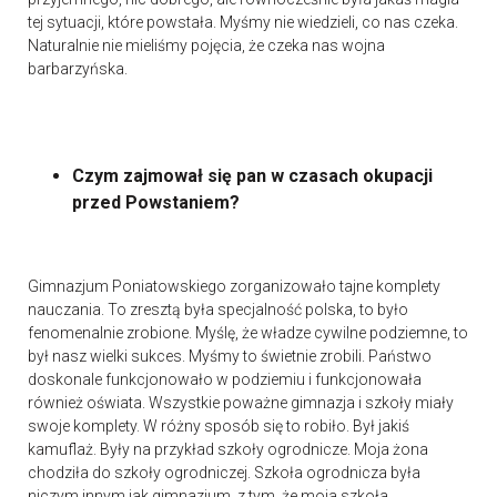
tej sytuacji, które powstała. Myśmy nie wiedzieli, co nas czeka.
Naturalnie nie mieliśmy pojęcia, że czeka nas wojna
barbarzyńska.
Czym zajmował się pan w czasach okupacji
przed Powstaniem?
Gimnazjum Poniatowskiego zorganizowało tajne komplety
nauczania. To zresztą była specjalność polska, to było
fenomenalnie zrobione. Myślę, że władze cywilne podziemne, to
był nasz wielki sukces. Myśmy to świetnie zrobili. Państwo
doskonale funkcjonowało w podziemiu i funkcjonowała
również oświata. Wszystkie poważne gimnazja i szkoły miały
swoje komplety. W różny sposób się to robiło. Był jakiś
kamuflaż. Były na przykład szkoły ogrodnicze. Moja żona
chodziła do szkoły ogrodniczej. Szkoła ogrodnicza była
niczym innym jak gimnazjum, z tym, że moja szkoła,