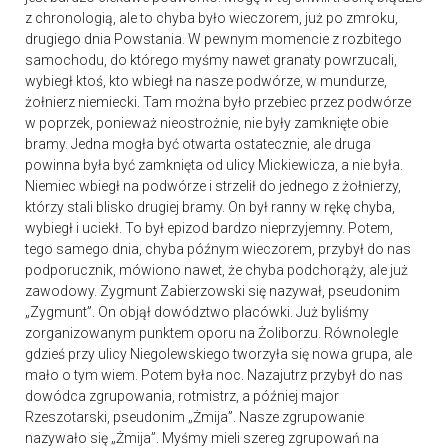
z chronologią, ale to chyba było wieczorem, już po zmroku,
drugiego dnia Powstania. W pewnym momencie z rozbitego
samochodu, do którego myśmy nawet granaty powrzucali,
wybiegł ktoś, kto wbiegł na nasze podwórze, w mundurze,
żołnierz niemiecki. Tam można było przebiec przez podwórze
w poprzek, ponieważ nieostrożnie, nie były zamknięte obie
bramy. Jedna mogła być otwarta ostatecznie, ale druga
powinna była być zamknięta od ulicy Mickiewicza, a nie była.
Niemiec wbiegł na podwórze i strzelił do jednego z żołnierzy,
którzy stali blisko drugiej bramy. On był ranny w rękę chyba,
wybiegł i uciekł. To był epizod bardzo nieprzyjemny. Potem,
tego samego dnia, chyba późnym wieczorem, przybył do nas
podporucznik, mówiono nawet, że chyba podchorąży, ale już
zawodowy. Zygmunt Zabierzowski się nazywał, pseudonim
„Zygmunt”. On objął dowództwo placówki. Już byliśmy
zorganizowanym punktem oporu na Żoliborzu. Równolegle
gdzieś przy ulicy Niegolewskiego tworzyła się nowa grupa, ale
mało o tym wiem. Potem była noc. Nazajutrz przybył do nas
dowódca zgrupowania, rotmistrz, a później major
Rzeszotarski, pseudonim „Żmija”. Nasze zgrupowanie
nazywało się „Żmija”. Myśmy mieli szereg zgrupowań na