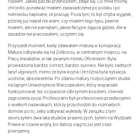
robiłem. Jakieś paczki przenosiłem, zdaje się. Co mnie trochę
chroniło, ponieważ miałem zaświadczenie po polsku i po
niemiecku napisane, że pracuję. Poza tym, to był chyba wyjątek,
później już nawet nie wiem, czy miałem tego typu, pewnie
miałem, ale nie pamiętam, jakieś fikcyjne zajęcia gdzieś. Ale w
zasadzie nie pracowałem, uczyłem się.
Przyszedł moment, kiedy zdawałem maturę w konspiracji.
Matura odbywała się na Żoliborzu, w centralnym miejscu, na
Placu Inwalidów, w tak zwanym Hotelu Oficerskim. Była
prowadzona bardzo correct, bardzo surowo. Nie było żadnych
taryf ulgowych, mimo że była wojna i że różna była sytuacja
uczniów, absolwentów. Po zdaniu matury rozpocząłem studia
na tajnym Uniwersytecie Warszawskim, który wspaniale
funkcjonował, też oczywiście olbrzymim kosztem, również
zagrożenia życia. Profesorami byli profesorowie przedwojenni
o wielkich nazwiskach, którzy przychodzili do rozmaitych
domów po to, żeby odbywać wykłady. W związku z tym
skończyłem dwa lata studiów prawniczych, byłem na Wydziale
Prawa w czasie wojny, bo dalszy ciąg to już jest czas
powojenny.