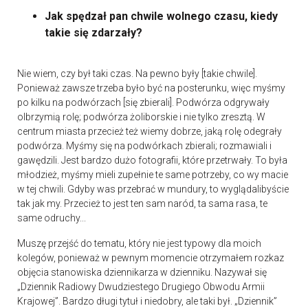
Jak spędzał pan chwile wolnego czasu, kiedy
takie się zdarzały?
Nie wiem, czy był taki czas. Na pewno były [takie chwile].
Ponieważ zawsze trzeba było być na posterunku, więc myśmy
po kilku na podwórzach [się zbierali]. Podwórza odgrywały
olbrzymią rolę; podwórza żoliborskie i nie tylko zresztą. W
centrum miasta przecież też wiemy dobrze, jaką rolę odegrały
podwórza. Myśmy się na podwórkach zbierali; rozmawiali i
gawędzili. Jest bardzo dużo fotografii, które przetrwały. To była
młodzież, myśmy mieli zupełnie te same potrzeby, co wy macie
w tej chwili. Gdyby was przebrać w mundury, to wyglądalibyście
tak jak my. Przecież to jest ten sam naród, ta sama rasa, te
same odruchy...
Muszę przejść do tematu, który nie jest typowy dla moich
kolegów, ponieważ w pewnym momencie otrzymałem rozkaz
objęcia stanowiska dziennikarza w dzienniku. Nazywał się
„Dziennik Radiowy Dwudziestego Drugiego Obwodu Armii
Krajowej”. Bardzo długi tytuł i niedobry, ale taki był. „Dziennik”