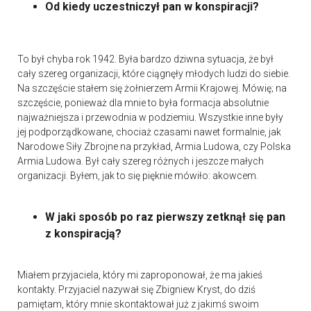
Od kiedy uczestniczył pan w konspiracji?
To był chyba rok 1942. Była bardzo dziwna sytuacja, że był
cały szereg organizacji, które ciągnęły młodych ludzi do siebie.
Na szczęście stałem się żołnierzem Armii Krajowej. Mówię; na
szczęście, ponieważ dla mnie to była formacja absolutnie
najważniejsza i przewodnia w podziemiu. Wszystkie inne były
jej podporządkowane, chociaż czasami nawet formalnie, jak
Narodowe Siły Zbrojne na przykład, Armia Ludowa, czy Polska
Armia Ludowa. Był cały szereg różnych i jeszcze małych
organizacji. Byłem, jak to się pięknie mówiło: akowcem.
W jaki sposób po raz pierwszy zetknął się pan
z konspiracją?
Miałem przyjaciela, który mi zaproponował, że ma jakieś
kontakty. Przyjaciel nazywał się Zbigniew Kryst, do dziś
pamiętam, który mnie skontaktował już z jakimś swoim