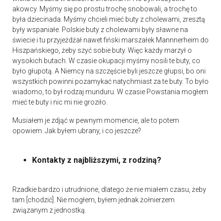
akowcy. Myśmy się po prostu trochę snobowali, a trochę to
była dziecinada. Myśmy chcieli mieć buty z cholewami, zresztą
były wspaniałe. Polskie buty z cholewami były sławne na
świecie i tu przyjeżdżał nawet fiński marszałek Mannnerheim do
Hiszpańskiego, żeby szyć sobie buty. Więc każdy marzył o
wysokich butach. W czasie okupacji myśmy nosili te buty, co
było głupotą. A Niemcy na szczęście byli jeszcze głupsi, bo oni
wszystkich powinni pozamykać natychmiast za te buty. To było
wiadomo, to był rodzaj munduru. W czasie Powstania mogłem
mieć te buty i nic mi nie groziło.
Musiałem je zdjąć w pewnym momencie, ale to potem
opowiem. Jak byłem ubrany, i co jeszcze?
Kontakty z najbliższymi, z rodziną?
Rzadkie bardzo i utrudnione, dlatego że nie miałem czasu, żeby
tam [chodzić]. Nie mogłem, byłem jednak żołnierzem
związanym z jednostką.