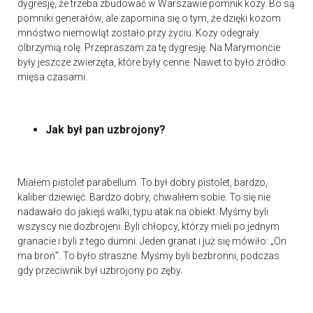
dygresję, że trzeba zbudować w Warszawie pomnik kozy. Bo są
pomniki generałów, ale zapomina się o tym, że dzięki kozom
mnóstwo niemowląt zostało przy życiu. Kozy odegrały
olbrzymią rolę. Przepraszam za tę dygresję. Na Marymoncie
były jeszcze zwierzęta, które były cenne. Nawet to było źródło
mięsa czasami.
Jak był pan uzbrojony?
Miałem pistolet parabellum. To był dobry pistolet, bardzo,
kaliber dziewięć. Bardzo dobry, chwaliłem sobie. To się nie
nadawało do jakiejś walki, typu atak na obiekt. Myśmy byli
wszyscy nie dozbrojeni. Byli chłopcy, którzy mieli po jednym
granacie i byli z tego dumni. Jeden granat i już się mówiło: „On
ma broń”. To było straszne. Myśmy byli bezbronni, podczas
gdy przeciwnik był uzbrojony po zęby.