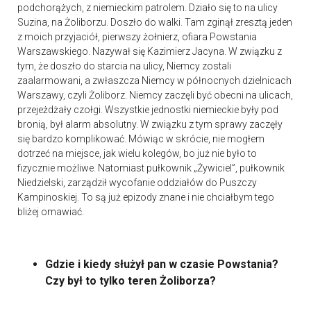
podchorążych, z niemieckim patrolem. Działo się to na ulicy
Suzina, na Żoliborzu. Doszło do walki. Tam zginął zresztą jeden
z moich przyjaciół, pierwszy żołnierz, ofiara Powstania
Warszawskiego. Nazywał się Kazimierz Jacyna. W związku z
tym, że doszło do starcia na ulicy, Niemcy zostali
zaalarmowani, a zwłaszcza Niemcy w północnych dzielnicach
Warszawy, czyli Żoliborz. Niemcy zaczęli być obecni na ulicach,
przejeżdżały czołgi. Wszystkie jednostki niemieckie były pod
bronią, był alarm absolutny. W związku z tym sprawy zaczęły
się bardzo komplikować. Mówiąc w skrócie, nie mogłem
dotrzeć na miejsce, jak wielu kolegów, bo już nie było to
fizycznie możliwe. Natomiast pułkownik „Żywiciel”, pułkownik
Niedzielski, zarządził wycofanie oddziałów do Puszczy
Kampinoskiej. To są już epizody znane i nie chciałbym tego
bliżej omawiać.
Gdzie i kiedy służył pan w czasie Powstania?
Czy był to tylko teren Żoliborza?