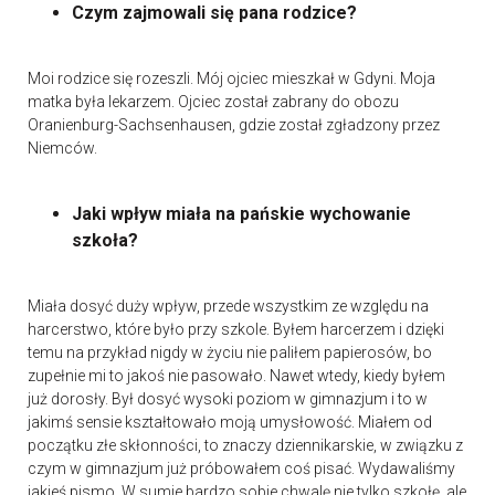
Czym zajmowali się pana rodzice?
Moi rodzice się rozeszli. Mój ojciec mieszkał w Gdyni. Moja
matka była lekarzem. Ojciec został zabrany do obozu
Oranienburg-Sachsenhausen, gdzie został zgładzony przez
Niemców.
Jaki wpływ miała na pańskie wychowanie
szkoła?
Miała dosyć duży wpływ, przede wszystkim ze względu na
harcerstwo, które było przy szkole. Byłem harcerzem i dzięki
temu na przykład nigdy w życiu nie paliłem papierosów, bo
zupełnie mi to jakoś nie pasowało. Nawet wtedy, kiedy byłem
już dorosły. Był dosyć wysoki poziom w gimnazjum i to w
jakimś sensie kształtowało moją umysłowość. Miałem od
początku złe skłonności, to znaczy dziennikarskie, w związku z
czym w gimnazjum już próbowałem coś pisać. Wydawaliśmy
jakieś pismo. W sumie bardzo sobie chwalę nie tylko szkołę, ale