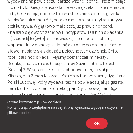
wydawane na powielaczu, bardzo ważne i cenne. Przez miesiąc
nic nie było. Kiedy się ukazała pierwsza gazeta drukiem - nasza,
to była sensacja, chociaż to była strasznie skromna gazetka.
Na dwóch stronach A-4, bardzo mała czcionka, tylko kursywa,
petit kursywa. Wyjątkowo małe petit, już prawie nonparel.
Znalazło się dwóch zecerów i linotypistów. Dla nich składanka
z [czcionek] to [było] średniowiecze, niemniej oni - ofiarni,
wspaniali ludzie, zaczęli składać czcionkę do czcionki. Każde
słowo musiało się składać z pojedynczych czcionek. Oni to
robili, całą noc składali. Myśmy dostarczali im [teksty].
Redakcja nasza mieściła się na ulicy Suzina, chyba to jest
[Suzina] 3. W sąsiedniej klatce schodowej urzędował pan
Kliszko, pan Zenon Kliszko, późniejszy bardzo ważny dygnitarz
Polski Ludowej, który wydawał też na powielaczu jakąś gazetę.
Tam byli bardzo znani architekci, pani Syrkusowa, pan Sigalin
się tam kręcił, rozmaici warszawscy komuniści. Myśmy
urzędowali w sąsiedniej klatce. Mieliśmy tam jakieś kontakty, ale
Strona korzysta z plików cookies.
bardzo oziębłe. Myśmy tam drukowali, na parterze, to trwało
Kontynuując przeglądanie naszej strony wyrażasz zgodę na używanie
plików cookies.
przez cały miesiąc. Wydaliśmy tego sporo. Trochę numerów
ocalało, bardzo mało. Mnie ukradziono wszystkie. Nie mam ani
OK
jednego. Tylko to, co mam, to jedynie w książkach są odbitki.