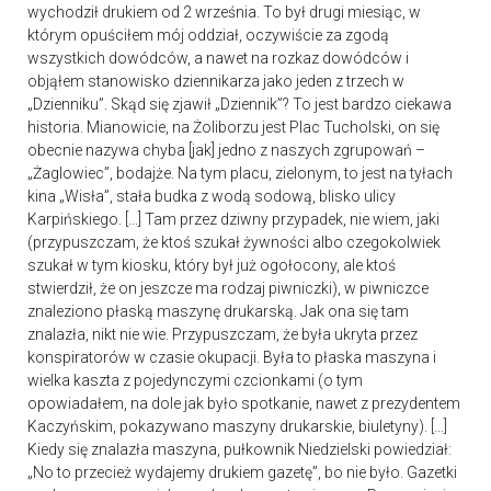
wychodził drukiem od 2 września. To był drugi miesiąc, w
którym opuściłem mój oddział, oczywiście za zgodą
wszystkich dowódców, a nawet na rozkaz dowódców i
objąłem stanowisko dziennikarza jako jeden z trzech w
„Dzienniku”. Skąd się zjawił „Dziennik”? To jest bardzo ciekawa
historia. Mianowicie, na Żoliborzu jest Plac Tucholski, on się
obecnie nazywa chyba [jak] jedno z naszych zgrupowań –
„Żaglowiec”, bodajże. Na tym placu, zielonym, to jest na tyłach
kina „Wisła”, stała budka z wodą sodową, blisko ulicy
Karpińskiego. [...] Tam przez dziwny przypadek, nie wiem, jaki
(przypuszczam, że ktoś szukał żywności albo czegokolwiek
szukał w tym kiosku, który był już ogołocony, ale ktoś
stwierdził, że on jeszcze ma rodzaj piwniczki), w piwniczce
znaleziono płaską maszynę drukarską. Jak ona się tam
znalazła, nikt nie wie. Przypuszczam, że była ukryta przez
konspiratorów w czasie okupacji. Była to płaska maszyna i
wielka kaszta z pojedynczymi czcionkami (o tym
opowiadałem, na dole jak było spotkanie, nawet z prezydentem
Kaczyńskim, pokazywano maszyny drukarskie, biuletyny). […]
Kiedy się znalazła maszyna, pułkownik Niedzielski powiedział:
„No to przecież wydajemy drukiem gazetę”, bo nie było. Gazetki