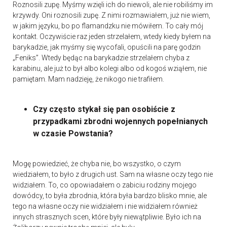
Roznosili zupę. Myśmy wzięli ich do niewoli, ale nie robiliśmy im
krzywdy. Oni roznosili zupę. Z nimi rozmawiałem, już nie wiem,
w jakim języku, bo po flamandzku nie mówiłem. To cały mój
kontakt. Oczywiście raz jeden strzelałem, wtedy kiedy byłem na
barykadzie, jak myśmy się wycofali, opuścili na parę godzin
„Feniks”. Wtedy będąc na barykadzie strzelałem chyba z
karabinu, ale już to był albo kolegi albo od kogoś wziąłem, nie
pamiętam. Mam nadzieję, że nikogo nie trafiłem.
Czy często stykał się pan osobiście z
przypadkami zbrodni wojennych popełnianych
w czasie Powstania?
Mogę powiedzieć, że chyba nie, bo wszystko, o czym
wiedziałem, to było z drugich ust. Sam na własne oczy tego nie
widziałem. To, co opowiadałem o zabiciu rodziny mojego
dowódcy, to była zbrodnia, która była bardzo blisko mnie, ale
tego na własne oczy nie widziałem i nie widziałem również
innych strasznych scen, które były niewątpliwie. Było ich na