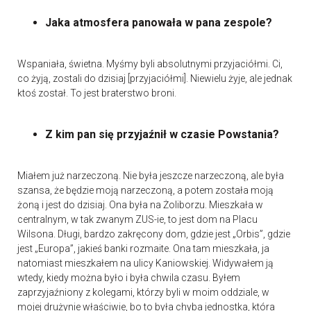
Jaka atmosfera panowała w pana zespole?
Wspaniała, świetna. Myśmy byli absolutnymi przyjaciółmi. Ci,
co żyją, zostali do dzisiaj [przyjaciółmi]. Niewielu żyje, ale jednak
ktoś został. To jest braterstwo broni.
Z kim pan się przyjaźnił w czasie Powstania?
Miałem już narzeczoną. Nie była jeszcze narzeczoną, ale była
szansa, że będzie moją narzeczoną, a potem została moją
żoną i jest do dzisiaj. Ona była na Żoliborzu. Mieszkała w
centralnym, w tak zwanym ZUS-ie, to jest dom na Placu
Wilsona. Długi, bardzo zakręcony dom, gdzie jest „Orbis”, gdzie
jest „Europa”, jakieś banki rozmaite. Ona tam mieszkała, ja
natomiast mieszkałem na ulicy Kaniowskiej. Widywałem ją
wtedy, kiedy można było i była chwila czasu. Byłem
zaprzyjaźniony z kolegami, którzy byli w moim oddziale, w
mojej drużynie właściwie, bo to była chyba jednostka, która