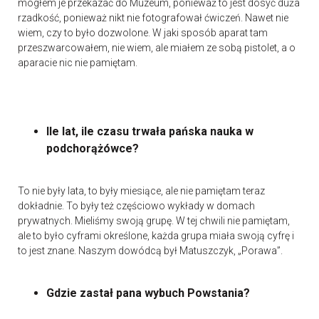
mogłem je przekazać do Muzeum, ponieważ to jest dosyć duża
rzadkość, ponieważ nikt nie fotografował ćwiczeń. Nawet nie
wiem, czy to było dozwolone. W jaki sposób aparat tam
przeszwarcowałem, nie wiem, ale miałem ze sobą pistolet, a o
aparacie nic nie pamiętam.
Ile lat, ile czasu trwała pańska nauka w
podchorążówce?
To nie były lata, to były miesiące, ale nie pamiętam teraz
dokładnie. To były też częściowo wykłady w domach
prywatnych. Mieliśmy swoją grupę. W tej chwili nie pamiętam,
ale to było cyframi określone, każda grupa miała swoją cyfrę i
to jest znane. Naszym dowódcą był Matuszczyk, „Porawa”.
Gdzie zastał pana wybuch Powstania?