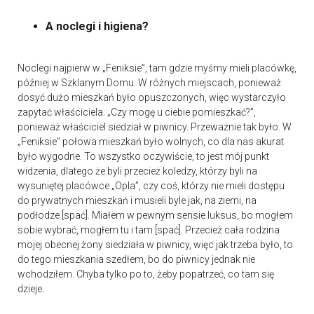
A noclegi i higiena?
Noclegi najpierw w „Feniksie”, tam gdzie myśmy mieli placówkę,
później w Szklanym Domu. W różnych miejscach, ponieważ
dosyć dużo mieszkań było opuszczonych, więc wystarczyło
zapytać właściciela: „Czy mogę u ciebie pomieszkać?”,
ponieważ właściciel siedział w piwnicy. Przeważnie tak było. W
„Feniksie” połowa mieszkań było wolnych, co dla nas akurat
było wygodne. To wszystko oczywiście, to jest mój punkt
widzenia, dlatego że byli przecież koledzy, którzy byli na
wysuniętej placówce „Opla”, czy coś, którzy nie mieli dostępu
do prywatnych mieszkań i musieli byle jak, na ziemi, na
podłodze [spać]. Miałem w pewnym sensie luksus, bo mogłem
sobie wybrać, mogłem tu i tam [spać]. Przecież cała rodzina
mojej obecnej żony siedziała w piwnicy, więc jak trzeba było, to
do tego mieszkania szedłem, bo do piwnicy jednak nie
wchodziłem. Chyba tylko po to, żeby popatrzeć, co tam się
dzieje.