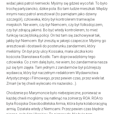
widać jakiś patrol niemiecki. Myśmy się gdzieś wycofali. To było
trochę partyzancko; dzikie pola. Bo tam ludzie mieszkali. Między
innymi nasz patrol aresztował (to pamiętam jako dziwny
szczegół), człowieka, który był kontrolerem tramwajów
miejskich. Nie wiem, czy był Niemcem, czy był folksdojczem,
czy był zdrajcą jakimś. Bo być wtedy kontrolerem, to mieć
funkcję raczej bliską policji. On też tam się zachowywał tak,
jakby był Niemcem. Był zresztą w jakiejś czapeczce. Myśmy go
aresztowali i dostawili do posterunku żandarmerii, który
mieliśmy. On był przy ulicy Kossaka, mała uliczka koło
kościoła Stanisława Kostki. Tam doprowadziliśmy tego
człowieka. Co z nim dalej było, nie wiem, bo żandarmeria nasza
już się tym zajęła. Tam jednym z żandarmów był późniejszy
wydawca, który był naczelnym redaktorem Wydawnictwa
Artystycznego i Filmowego, przez pewien czas, przez wiele lat.
Zmarł (w tej chwili wyleciało mi nazwisko...).
Chodzenie po Marymoncie było niebezpieczne, ponieważ w
każdej chwili mogliśmy się natknąć na żołnierzy ROA. ROA to
była Rosijska Oswoboditelska Armia, która była kolaboracyjną
armią. Działała wtedy z Niemcami. Przez pewien czas błędnie