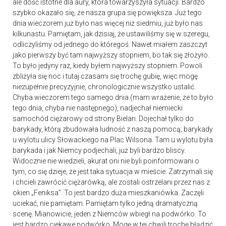
ale dość istotne dla aury, która towarzyszyła sytuacji. Bardzo
szybko okazało się, że nasza grupa się powiększa. Już tego
dnia wieczorem już było nas więcej niż siedmiu, już było nas
kilkunastu. Pamiętam, jak dzisiaj, że ustawiliśmy się w szeregu,
odliczyliśmy od jednego do któregoś. Nawet miałem zaszczyt
jako pierwszy być tam najwyższy stopniem, bo tak się złożyło.
To było jedyny raz, kiedy byłem najwyższy stopniem. Powoli
zbliżyła się noc i tutaj czasami się trochę gubię, więc mogę
niezupełnie precyzyjnie, chronologicznie wszystko ustalić.
Chyba wieczorem tego samego dnia (mam wrażenie, że to było
tego dnia, chyba nie następnego), nadjechał niemiecki
samochód ciężarowy od strony Bielan. Dojechał tylko do
barykady, którą zbudowała ludność z naszą pomocą; barykady
u wylotu ulicy Słowackiego na Plac Wilsona. Tam u wylotu była
barykada i jak Niemcy podjechali, już byli bardzo bliscy.
Widocznie nie wiedzieli, akurat oni nie byli poinformowani o
tym, co się dzieje, że jest taka sytuacja w mieście. Zatrzymali się
i chcieli zawrócić ciężarówką, ale zostali ostrzelani przez nas z
okien „Feniksa”. To jest bardzo duża mieszkaniówka. Zaczęli
uciekać, nie pamiętam. Pamiętam tylko jedną dramatyczną
scenę. Mianowicie, jeden z Niemców wbiegł na podwórko. To
jest bardzo ciekawe podwórko. Mogę w tej chwili trochę błądzić