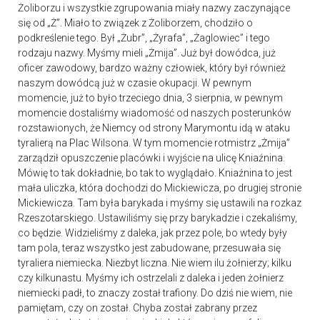
Żoliborzu i wszystkie zgrupowania miały nazwy zaczynające
się od „Ż”. Miało to związek z Żoliborzem, chodziło o
podkreślenie tego. Był „Żubr”, „Żyrafa”, „Żaglowiec” i tego
rodzaju nazwy. Myśmy mieli „Żmija”. Już był dowódca, już
oficer zawodowy, bardzo ważny człowiek, który był również
naszym dowódcą już w czasie okupacji. W pewnym
momencie, już to było trzeciego dnia, 3 sierpnia, w pewnym
momencie dostaliśmy wiadomość od naszych posterunków
rozstawionych, że Niemcy od strony Marymontu idą w ataku
tyralierą na Plac Wilsona. W tym momencie rotmistrz „Żmija”
zarządził opuszczenie placówki i wyjście na ulicę Kniaźnina.
Mówię to tak dokładnie, bo tak to wyglądało. Kniaźnina to jest
mała uliczka, która dochodzi do Mickiewicza, po drugiej stronie
Mickiewicza. Tam była barykada i myśmy się ustawili na rozkaz
Rzeszotarskiego. Ustawiliśmy się przy barykadzie i czekaliśmy,
co będzie. Widzieliśmy z daleka, jak przez pole, bo wtedy były
tam pola, teraz wszystko jest zabudowane, przesuwała się
tyraliera niemiecka. Niezbyt liczna. Nie wiem ilu żołnierzy; kilku
czy kilkunastu. Myśmy ich ostrzelali z daleka i jeden żołnierz
niemiecki padł, to znaczy został trafiony. Do dziś nie wiem, nie
pamiętam, czy on został. Chyba został zabrany przez