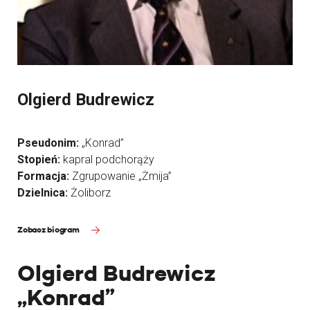
Olgierd Budrewicz
Pseudonim:
„Konrad”
Stopień:
kapral podchorąży
Formacja:
Zgrupowanie „Żmija”
Dzielnica:
Żoliborz
Zobacz biogram
Olgierd Budrewicz
„Konrad”