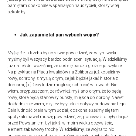
pamiętam doskonale wspaniałych nauczycieli, którzy w tej
szkole byli.
Jak zapamiętał pan wybuch wojny?
Myślę, że tu trzeba by uczciwie powiedzieć, że w tym wieku
myśmy byli wszyscy bardzo podnieceni sytuacją. Wiedzieliśmy
już na ileś dni wcześniej, że coś się bardzo groźnego szykuje.
Na przykład na Placu Inwalidów na Żoliborzu już kopaliśmy
rowy, schrony, z myślą o tym, że jak będzie jakaś historia z
domami, [to] żeby ludzie mogli się schronić w rowach. Nie
wiem, przypuszczam, że również myślano o tym, że to będą
rowy, które będą stanowiły punkty, miejsca do obrony. Nawet
dokładnie nie wiem, czy też były takie motywy budowania tego.
Cała ludność brała w tym udział, doskonale żeśmy się tam
spotykali i nawet muszę powiedzieć, że, ponieważ to były dni już
przed Powstaniem, był jakiś, w moim wieku oczywiście,
element zabawowy trochę. Wiedzieliśmy, że wojna to nic
przyjemnego, nic dobrego, ale równocześnie była jakaś magia