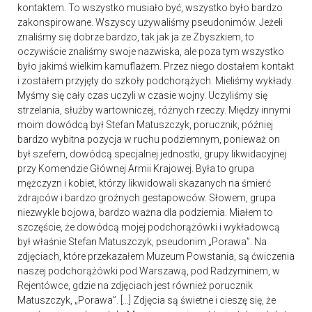
kontaktem. To wszystko musiało być, wszystko było bardzo
zakonspirowane. Wszyscy używaliśmy pseudonimów. Jeżeli
znaliśmy się dobrze bardzo, tak jak ja ze Zbyszkiem, to
oczywiście znaliśmy swoje nazwiska, ale poza tym wszystko
było jakimś wielkim kamuflażem. Przez niego dostałem kontakt
i zostałem przyjęty do szkoły podchorążych. Mieliśmy wykłady.
Myśmy się cały czas uczyli w czasie wojny. Uczyliśmy się
strzelania, służby wartowniczej, różnych rzeczy. Między innymi
moim dowódcą był Stefan Matuszczyk, porucznik, później
bardzo wybitna pozycja w ruchu podziemnym, ponieważ on
był szefem, dowódcą specjalnej jednostki, grupy likwidacyjnej
przy Komendzie Głównej Armii Krajowej. Była to grupa
mężczyzn i kobiet, którzy likwidowali skazanych na śmierć
zdrajców i bardzo groźnych gestapowców. Słowem, grupa
niezwykle bojowa, bardzo ważna dla podziemia. Miałem to
szczęście, że dowódcą mojej podchorążówki i wykładowcą
był właśnie Stefan Matuszczyk, pseudonim „Porawa”. Na
zdjęciach, które przekazałem Muzeum Powstania, są ćwiczenia
naszej podchorążówki pod Warszawą, pod Radzyminem, w
Rejentówce, gdzie na zdjęciach jest również porucznik
Matuszczyk, „Porawa”. [...] Zdjęcia są świetne i cieszę się, że