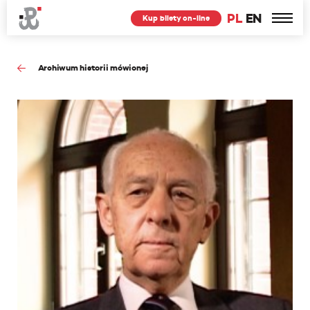
PL
EN
Kup bilety on-line
Archiwum historii mówionej