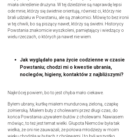
miała określenie drużyna. W tej dziedzinie są naprawdę lepsi
ode mnie, którzy się świetnie orientują, również ci, którzy nie
brali udziału w Powstaniu, ale są znakomici. Mówię to bez ironii
w tej chwili, bo są piszący nawet, którzy są świetni. Historycy
Powstania znakomicie wyszkoleni, pamiętający i wiedzący o
wielu rzeczach, o których ja nawet nie wiem.
Jak wyglądało pana życie codzienne w czasie
Powstaniu; chodzi mi o kwestie ubrania,
noclegów, higieny, kontaktów z najbliższymi?
Najkrócej powiem, bo to jest chyba mało ciekawe.
Byłem ubrany, kurtkę miałem mundurową zieloną, czapkę
żołnierską. Miałem buty z cholewami przez długi czas, do
końca Powstania używałem butów z cholewami. Nawiasem
mówiąc, to też jest temat wielki. Głupota Niemców była tak
wielka, że oni nie zauważali, że połowa młodzieży w moim
wieku chodziła w butach z cholewami. I to byli wszystko