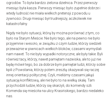
ogrodów. To była bardzo zielona dzielnica. Przez pierwszy
miesiąc była kasza. Pierwszy miesiąc było zupełnie dobrze i
wtedy ludność nie miała wielkich pretensji z powodu u
żywności. Drugi miesiąc był trudniejszy, aczkolwiek nie
katastrofalny.
Nigdy nie było sytuacji, którą by można porównać z tym, co
było na Starym Mieście. Nie było tego, ale na pewno nie było
przyjemnie i wesoło, w związku z czym ludzie, którzy siedzieli
przeważnie w piwnicach wielkich bloków, czasami wymyślali
nam nawet. To nie były wypadki notoryczne, ale były takie. Byli
również tacy, którzy, nawet pamiętam nazwiska, ale to już nie
będę mówił tego, bo za dobrze bym pamiętał ludzi, którzy sobie
kpili z Powstania, którzy potem zresztą okazywali się raczej
innej orientacji politycznej. Czyli, mieliśmy czasami jakąś
sytuację konfliktową, ale nie było to na wielką skalę. Tam
przychodzili ludzie, którzy się skarżyli, do komendy szli.
Komenda się mieściła na ulicy Krasińskiego, bardzo niedaleko
nas.