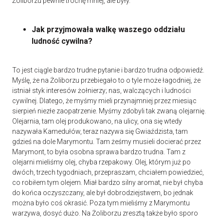
Żoliborzu pewnie trochę mniej, ale były.
Jak przyjmowała walkę waszego oddziału
ludność cywilna?
To jest ciągle bardzo trudne pytanie i bardzo trudna odpowiedź.
Myślę, że na Żoliborzu przebiegało to o tyle może łagodniej, że
istniał styk interesów żołnierzy; nas, walczących i ludności
cywilnej. Dlatego, że myśmy mieli przynajmniej przez miesiąc
sierpień niezłe zaopatrzenie. Myśmy zdobyli tak zwaną olejarnię.
Olejarnia, tam olej produkowano, na ulicy, ona się wtedy
nazywała Kamedułów, teraz nazywa się Gwiaździsta, tam
gdzieś na dole Marymontu. Tam żeśmy musieli docierać przez
Marymont, to była osobna sprawa bardzo trudna. Tam z
olejarni mieliśmy olej, chyba rzepakowy. Olej, którym już po
dwóch, trzech tygodniach, przepraszam, chciałem powiedzieć,
co robiłem tym olejem. Miał bardzo silny aromat, nie był chyba
do końca oczyszczany, ale był dobrodziejstwem, bo jednak
można było coś okrasić. Poza tym mieliśmy z Marymontu
warzywa, dosyć dużo. Na Żoliborzu zresztą także było sporo