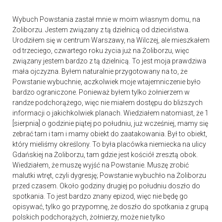
Wybuch Powstania zastał mnie w moim własnym domu, na
Żoliborzu. Jestem związany z tą dzielnicą od dzieciństwa.
Urodziłem się w centrum Warszawy, na Wilczej, ale mieszkałem
od trzeciego, czwartego roku życia już na Żoliborzu, więc
związany jestem bardzo z tą dzielnicą. To jest moja prawdziwa
mała ojczyzna. Byłem naturalnie przygotowany na to, że
Powstanie wybuchnie, aczkolwiek moje wtajemniczenie było
bardzo ograniczone. Ponieważ byłem tylko żołnierzem w
randze podchorążego, więc nie miałem dostępu do bliższych
informacji o jakichkolwiek planach. Wiedziałem natomiast, że 1
[sierpnia] o godzinie piątej po południu, już wcześniej, mamy się
zebrać tam i tam i mamy obiekt do zaatakowania. Był to obiekt,
który mieliśmy określony. To była placówka niemiecka na ulicy
Gdańskiej na Żoliborzu, tam gdzie jest kościół zresztą obok.
Wiedziałem, że muszę wyjść na Powstanie. Muszę zrobić
malutki wtręt, czyli dygresję; Powstanie wybuchło na Żoliborzu
przed czasem. Około godziny drugiej po południu doszło do
spotkania. To jest bardzo znany epizod, więc nie będę go
opisywać, tylko go przypomnę, że doszło do spotkania z grupą
polskich podchorążych, żołnierzy, może nie tylko