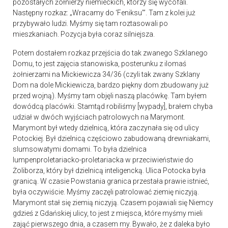
pozostałych żołnierzy niemieckich, którzy się wycofali.
Następny rozkaz: „Wracamy do ‘Feniksu’”. Tam z kolei już
przybywało ludzi. Myśmy się tam roztasowali po
mieszkaniach. Pozycja była coraz silniejsza.
Potem dostałem rozkaz przejścia do tak zwanego Szklanego
Domu, to jest zajęcia stanowiska, posterunku z ilomaś
żołnierzami na Mickiewicza 34/36 (czyli tak zwany Szklany
Dom na dole Mickiewicza, bardzo piękny dom zbudowany już
przed wojną). Myśmy tam objęli naszą placówkę. Tam byłem
dowódcą placówki. Stamtąd robiliśmy [wypady], brałem chyba
udział w dwóch wyjściach patrolowych na Marymont.
Marymont był wtedy dzielnicą, która zaczynała się od ulicy
Potockiej. Był dzielnicą częściowo zabudowaną drewniakami,
slumsowatymi domami. To była dzielnica
lumpenproletariacko-proletariacka w przeciwieństwie do
Żoliborza, który był dzielnicą inteligencką. Ulica Potocka była
granicą. W czasie Powstania granica przestała prawie istnieć,
była oczywiście. Myśmy zaczęli patrolować ziemię niczyją.
Marymont stał się ziemią niczyją. Czasem pojawiali się Niemcy
gdzieś z Gdańskiej ulicy, to jest z miejsca, które myśmy mieli
zająć pierwszego dnia, a czasem my. Bywało, że z daleka było