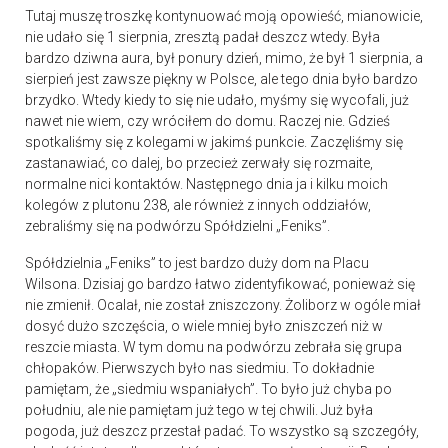
Tutaj muszę troszkę kontynuować moją opowieść, mianowicie,
nie udało się 1 sierpnia, zresztą padał deszcz wtedy. Była
bardzo dziwna aura, był ponury dzień, mimo, że był 1 sierpnia, a
sierpień jest zawsze piękny w Polsce, ale tego dnia było bardzo
brzydko. Wtedy kiedy to się nie udało, myśmy się wycofali, już
nawet nie wiem, czy wróciłem do domu. Raczej nie. Gdzieś
spotkaliśmy się z kolegami w jakimś punkcie. Zaczęliśmy się
zastanawiać, co dalej, bo przecież zerwały się rozmaite,
normalne nici kontaktów. Następnego dnia ja i kilku moich
kolegów z plutonu 238, ale również z innych oddziałów,
zebraliśmy się na podwórzu Spółdzielni „Feniks”.
Spółdzielnia „Feniks” to jest bardzo duży dom na Placu
Wilsona. Dzisiaj go bardzo łatwo zidentyfikować, ponieważ się
nie zmienił. Ocalał, nie został zniszczony. Żoliborz w ogóle miał
dosyć dużo szczęścia, o wiele mniej było zniszczeń niż w
reszcie miasta. W tym domu na podwórzu zebrała się grupa
chłopaków. Pierwszych było nas siedmiu. To dokładnie
pamiętam, że „siedmiu wspaniałych”. To było już chyba po
południu, ale nie pamiętam już tego w tej chwili. Już była
pogoda, już deszcz przestał padać. To wszystko są szczegóły,