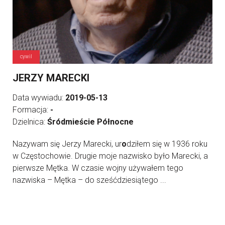
cywil
JERZY MARECKI
Data wywiadu:
2019-05-13
Formacja:
-
Dzielnica:
Śródmieście Północne
Nazywam się Jerzy Marecki, ur
o
dziłem się w 1936 roku
w Częstochowie. Drugie moje nazwisko było Marecki, a
pierwsze Mętka. W czasie wojny używałem tego
nazwiska – Mętka – do sześćdziesiątego ...