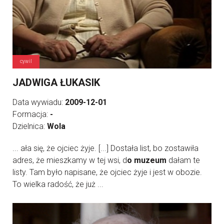
cywil
JADWIGA ŁUKASIK
Data wywiadu:
2009-12-01
Formacja:
-
Dzielnica:
Wola
... ała się, że ojciec żyje. [...] Dostała list, bo zostawiła
adres, że mieszkamy w tej wsi, d
o muzeum
dałam te
listy. Tam było napisane, że ojciec żyje i jest w obozie.
To wielka radość, że już ...