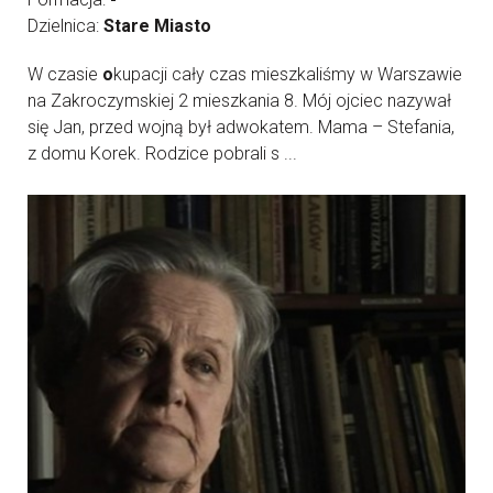
Dzielnica:
Stare Miasto
W czasie
o
kupacji cały czas mieszkaliśmy w Warszawie
na Zakroczymskiej 2 mieszkania 8. Mój ojciec nazywał
się Jan, przed wojną był adwokatem. Mama – Stefania,
z domu Korek. Rodzice pobrali s ...