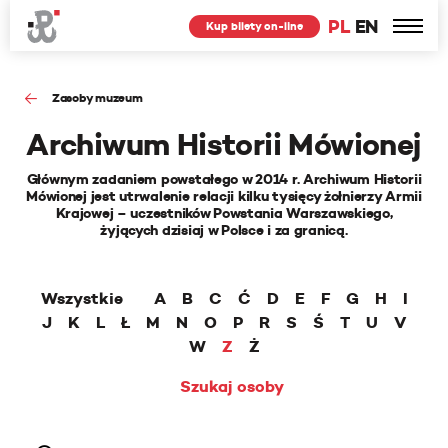
PL
EN
Kup bilety on-line
Zasoby muzeum
Archiwum Historii Mówionej
Głównym zadaniem powstałego w 2014 r. Archiwum Historii
Mówionej jest utrwalenie relacji kilku tysięcy żołnierzy Armii
Krajowej – uczestników Powstania Warszawskiego,
żyjących dzisiaj w Polsce i za granicą.
Wszystkie
A
B
C
Ć
D
E
F
G
H
I
J
K
L
Ł
M
N
O
P
R
S
Ś
T
U
V
W
Z
Ż
Szukaj osoby