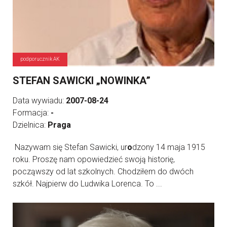
podporucznik AK
STEFAN SAWICKI „NOWINKA”
Data wywiadu:
2007-08-24
Formacja:
-
Dzielnica:
Praga
Nazywam się Stefan Sawicki, ur
o
dzony 14 maja 1915
roku. Proszę nam opowiedzieć swoją historię,
począwszy od lat szkolnych. Chodziłem do dwóch
szkół. Najpierw do Ludwika Lorenca. To ...