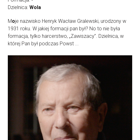
Dzielnica:
Wola
M
o
je nazwisko Henryk Wacław Gralewski, urodzony w
1931 roku. W jakiej formacji pan był? No to nie była
formacja, tylko harcerstwo, „Zawiszacy”. Dzielnica, w
której Pan był podczas Powst ...