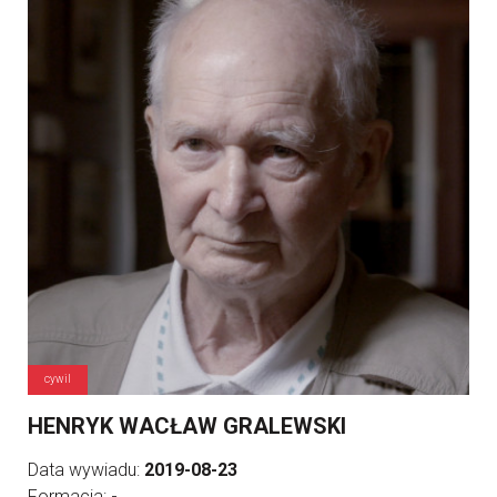
cywil
HENRYK WACŁAW GRALEWSKI
Data wywiadu:
2019-08-23
Formacja:
-