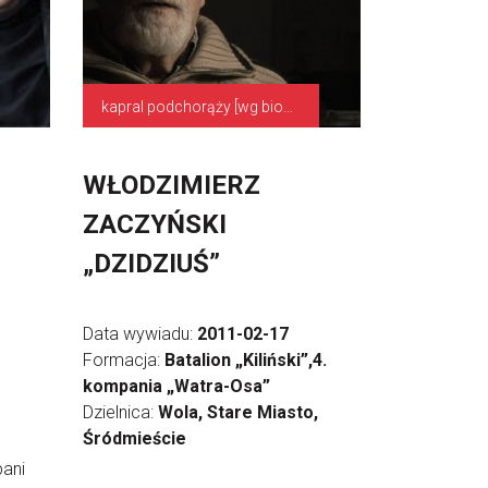
kapral podchorąży [wg biogramu]
WŁODZIMIERZ
ZACZYŃSKI
„DZIDZIUŚ”
Data wywiadu:
2011-02-17
Formacja:
Batalion „Kiliński”,4.
kompania „Watra-Osa”
Dzielnica:
Wola, Stare Miasto,
Śródmieście
pani