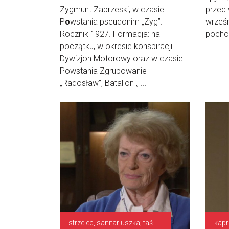
Zygmunt Zabrzeski, w czasie
przed
P
o
wstania pseudonim „Zyg”.
wrześn
Rocznik 1927. Formacja: na
pochod
początku, w okresie konspiracji
Dywizjon Motorowy oraz w czasie
Powstania Zgrupowanie
„Radosław”, Batalion „ ...
strzelec, sanitariuszka; taśmowa karabinu maszynowego
kapr