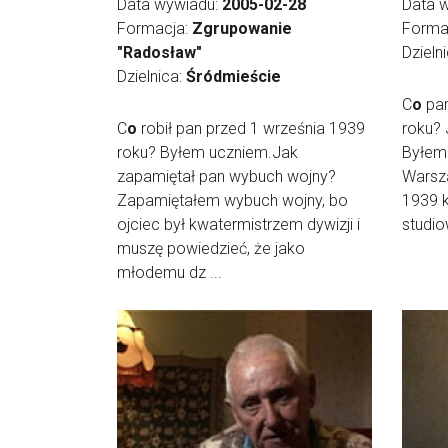
Data wywiadu:
2005-02-28
Data 
Formacja:
Zgrupowanie
Forma
"Radosław"
Dzieln
Dzielnica:
Śródmieście
C
o
pan
C
o
robił pan przed 1 września 1939
roku? 
roku? Byłem uczniem.Jak
Byłem
zapamiętał pan wybuch wojny?
Warsz
Zapamiętałem wybuch wojny, bo
1939 k
ojciec był kwatermistrzem dywizji i
studio
muszę powiedzieć, że jako
młodemu dz ...