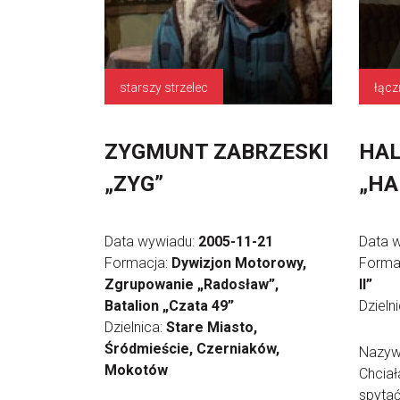
starszy strzelec
ZYGMUNT ZABRZESKI
HAL
„ZYG”
„HA
Data wywiadu:
2005-11-21
Data 
Formacja:
Dywizjon Motorowy,
Forma
Zgrupowanie „Radosław”,
II”
Batalion „Czata 49”
Dzieln
Dzielnica:
Stare Miasto,
Śródmieście, Czerniaków,
Nazyw
Mokotów
Chciał
spytać