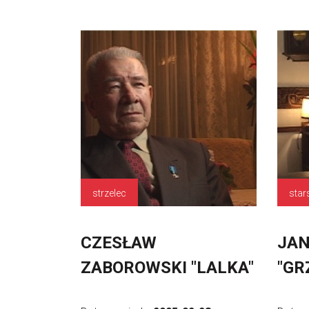
strzelec
star
CZESŁAW
JAN
ZABOROWSKI "LALKA"
"GR