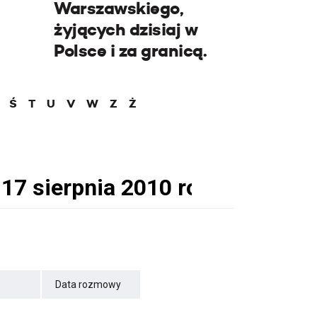
Warszawskiego,
żyjących dzisiaj w
Polsce i za granicą.
Ś
T
U
V
W
Z
Ż
Data rozmowy