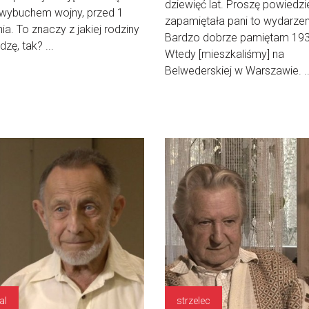
dziewięć lat. Proszę powiedzie
 wybuchem wojny, przed 1
zapamiętała pani to wydarzen
ia. To znaczy z jakiej rodziny
Bardzo dobrze pamiętam 193
zę, tak? ...
Wtedy [mieszkaliśmy] na
Belwederskiej w Warszawie. ..
al
strzelec