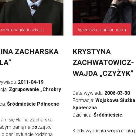
łączniczka, sanitariuszka, służby pomocnicze
łączniczka, sanitariuszka
INA ZACHARSKA
KRYSTYNA
LA”
ZACHWATOWICZ-
WAJDA „CZYŻYK”
wywiadu:
2011-04-19
cja:
Zgrupowanie „Chrobry
Data wywiadu:
2006-03-30
Formacja:
Wojskowa Służba
ica:
Śródmieście Północne
Społeczna
Dzielnica:
Śródmieście
am się Halina Zacharska.
abym panią na p
o
czątku
Kiedy wybuchła w
o
jna miała 
 o pani sytuację rodzinną