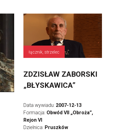
łącznik, strzelec
ZDZISŁAW ZABORSKI
„BŁYSKAWICA”
Data wywiadu:
2007-12-13
Formacja:
Obwód VII „Obroża”,
Rejon VI
Dzielnica:
Pruszków