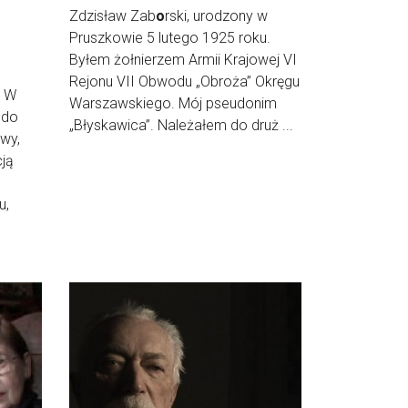
Zdzisław Zab
o
rski, urodzony w
Pruszkowie 5 lutego 1925 roku.
Byłem żołnierzem Armii Krajowej VI
Rejonu VII Obwodu „Obroża” Okręgu
. W
Warszawskiego. Mój pseudonim
 do
„Błyskawica”. Należałem do druż ...
owy,
cją
u,