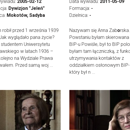
wywiadu:
2005-02-12
Data wywiadu:
2011-05-09
cja:
Dywizjon "Jeleń"
Formacja:
-
ica:
Mokotów, Sadyba
Dzielnica:
-
 robił przed 1 września 1939
Nazywam się Anna Zab
o
rska
Jak wyglądało pana życie?
Powstaniu byłam skierowana
 studentem Uniwersytetu
BIP-u Powiśle, był to BIP pol
awskiego w latach 1936 –
byłam tam łączniczką, z funk
olejno na Wydziale Prawa
utrzymywania kontaktów z
wałem. Przed samą woj ...
oddziałkiem osłonowym BIP-
który był n ...