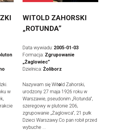
ZKI
WITOLD ZAHORSKI
„ROTUNDA”
Data wywiadu:
2005-01-03
pluton
Formacja:
Zgrupowanie
„Żaglowiec”
no
Dzielnica:
Żoliborz
zki.
Nazywam się Wit
o
ld Zahorski,
oku w
urodzony 27 maja 1926 roku w
k,
Warszawie, pseudonim „Rotunda”,
trakcie
szeregowy w plutonie 206,
zgrupowanie „Żaglowca”, 21 pułk
Dzieci Warszawy.Co pan robił przed
wybuche ...