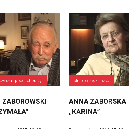
szy ułan podchchorąży
strzelec, łączniczka
 ZABOROWSKI
ANNA ZABORSKA
ZYMAŁA"
„KARINA”