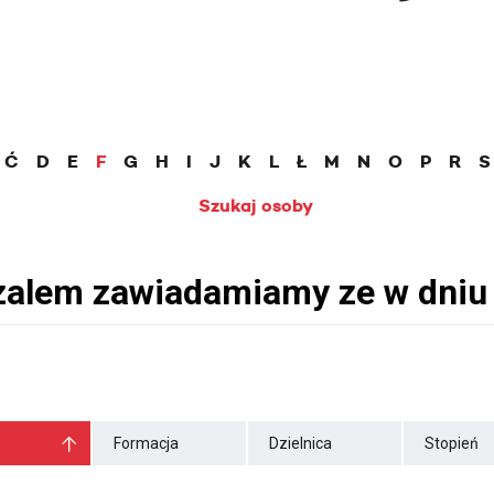
Ć
D
E
F
G
H
I
J
K
L
Ł
M
N
O
P
R
S
Szukaj osoby
Formacja
Dzielnica
Stopień