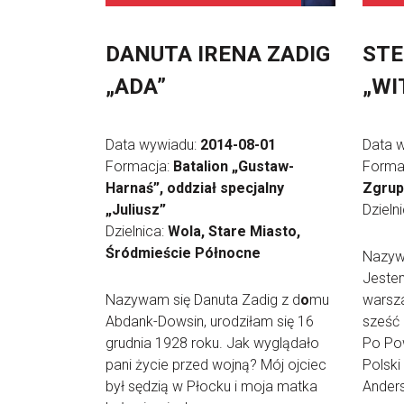
DANUTA IRENA ZADIG
STE
„ADA”
„WI
Data wywiadu:
2014-08-01
Data 
Formacja:
Batalion „Gustaw-
Forma
Harnaś”, oddział specjalny
Zgrup
„Juliusz”
Dzieln
Dzielnica:
Wola, Stare Miasto,
Śródmieście Północne
Nazyw
Jeste
Nazywam się Danuta Zadig z d
o
mu
warsz
Abdank-Dowsin, urodziłam się 16
sześć 
grudnia 1928 roku. Jak wyglądało
Po Pow
pani życie przed wojną? Mój ojciec
Polski
był sędzią w Płocku i moja matka
Anders