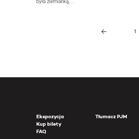
była ziemianką, ...
1
Ekspozycja
Tłumacz PJM
Kup bilety
FAQ