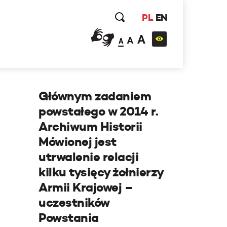
PL
EN
A
A
A
Głównym zadaniem
powstałego w 2014 r.
Archiwum Historii
Mówionej jest
utrwalenie relacji
kilku tysięcy żołnierzy
Armii Krajowej –
uczestników
Powstania