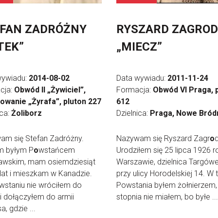
FAN ZADRÓŻNY
RYSZARD ZAGROD
TEK”
„MIECZ”
wywiadu:
2014-08-02
Data wywiadu:
2011-11-24
cja:
Obwód II „Żywiciel”,
Formacja:
Obwód VI Praga, 
owanie „Żyrafa”, pluton 227
612
ica:
Żoliborz
Dzielnica:
Praga, Nowe Bród
am się Stefan Zadróżny.
Nazywam się Ryszard Zagr
o
d
m byłym P
o
wstańcem
Urodziłem się 25 lipca 1926 r
awskim, mam osiemdziesiąt
Warszawie, dzielnica Targówe
lat i mieszkam w Kanadzie.
przy ulicy Horodelskiej 14. W 
staniu nie wróciłem do
Powstania byłem żołnierzem,
 i dołączyłem do armii
stopnia nie miałem, bo byłe ...
a, gdzie ...