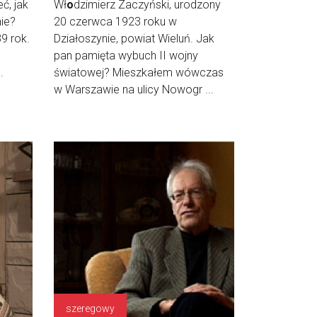
ć, jak
Wł
o
dzimierz Zaczyński, urodzony
ie?
20 czerwca 1923 roku w
9 rok.
Działoszynie, powiat Wieluń. Jak
pan pamięta wybuch II wojny
.
światowej? Mieszkałem wówczas
w Warszawie na ulicy Nowogr ...
szeregowy