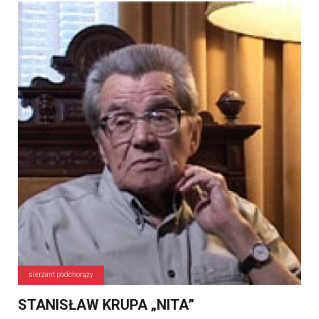
sierżant podchorąży
STANISŁAW KRUPA „NITA”