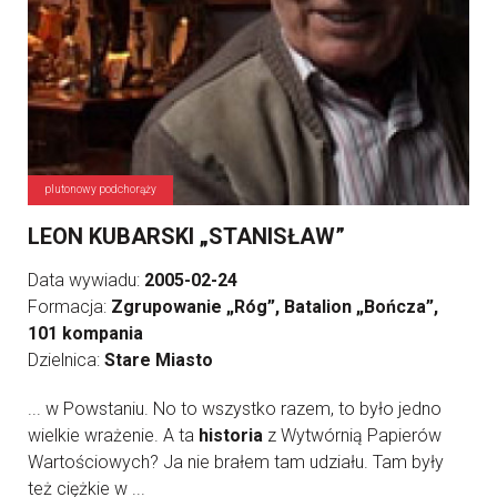
plutonowy podchorąży
LEON KUBARSKI „STANISŁAW”
Data wywiadu:
2005-02-24
Formacja:
Zgrupowanie „Róg”, Batalion „Bończa”,
101 kompania
Dzielnica:
Stare Miasto
... w Powstaniu. No to wszystko razem, to było jedno
wielkie wrażenie. A ta
historia
z Wytwórnią Papierów
Wartościowych? Ja nie brałem tam udziału. Tam były
też ciężkie w ...