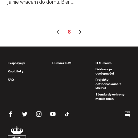
ja nie wracam do domu. Bier ...
8
Ekspozycja
Tłumacz PJM
O Muzeum
Deklaracja
Kup bilety
dostępności
FAQ
Projekty
dofinansowane z
MKiDN
Standardy ochrony
małoletnich