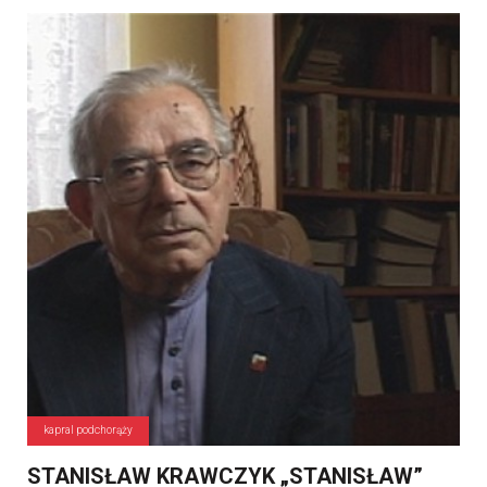
kapral podchorąży
STANISŁAW KRAWCZYK „STANISŁAW”