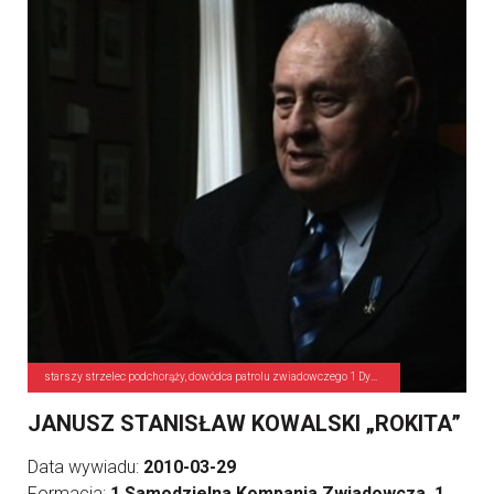
starszy strzelec podchorąży, dowódca patrolu zwiadowczego 1 Dywizji Piechoty
JANUSZ STANISŁAW KOWALSKI „ROKITA”
Data wywiadu:
2010-03-29
Formacja:
1 Samodzielna Kompania Zwiadowcza, 1