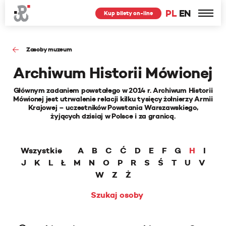
PL
EN
Kup bilety on-line
Zasoby muzeum
Archiwum Historii Mówionej
Głównym zadaniem powstałego w 2014 r. Archiwum Historii
Mówionej jest utrwalenie relacji kilku tysięcy żołnierzy Armii
Krajowej – uczestników Powstania Warszawskiego,
żyjących dzisiaj w Polsce i za granicą.
Wszystkie
A
B
C
Ć
D
E
F
G
H
I
J
K
L
Ł
M
N
O
P
R
S
Ś
T
U
V
W
Z
Ż
Szukaj osoby