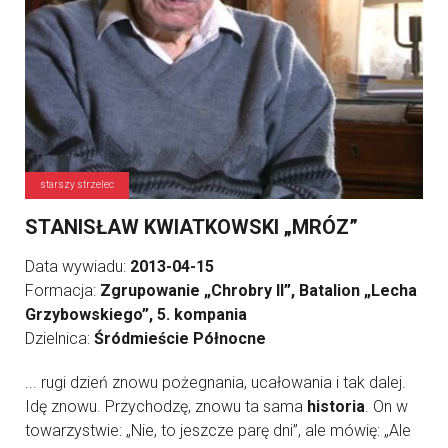
starszy strzelec
STANISŁAW KWIATKOWSKI „MRÓZ”
Data wywiadu:
2013-04-15
Formacja:
Zgrupowanie „Chrobry II”, Batalion „Lecha
Grzybowskiego”, 5. kompania
Dzielnica:
Śródmieście Północne
... rugi dzień znowu pożegnania, ucałowania i tak dalej.
Idę znowu. Przychodzę, znowu ta sama
historia
. On w
towarzystwie: „Nie, to jeszcze parę dni”, ale mówię: „Ale