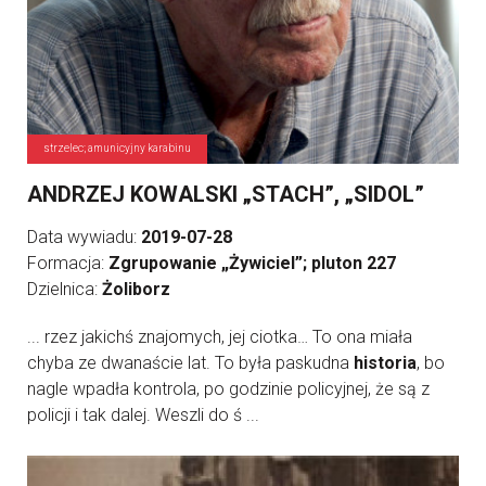
strzelec; amunicyjny karabinu
ANDRZEJ KOWALSKI „STACH”, „SIDOL”
Data wywiadu:
2019-07-28
Formacja:
Zgrupowanie „Żywiciel”; pluton 227
Dzielnica:
Żoliborz
... rzez jakichś znajomych, jej ciotka… To ona miała
chyba ze dwanaście lat. To była paskudna
historia
, bo
nagle wpadła kontrola, po godzinie policyjnej, że są z
policji i tak dalej. Weszli do ś ...