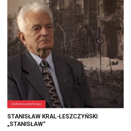
plutonowy podchorąży
STANISŁAW KRAL-LESZCZYŃSKI
„STANISŁAW”