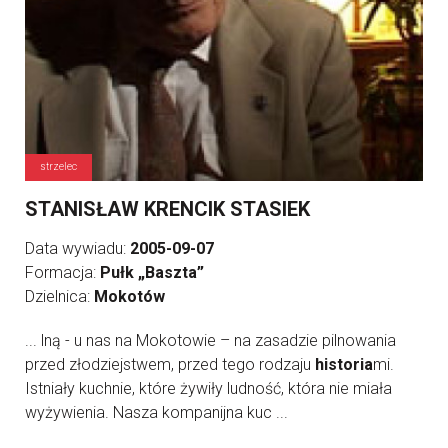
strzelec
STANISŁAW KRENCIK STASIEK
Data wywiadu:
2005-09-07
Formacja:
Pułk „Baszta”
Dzielnica:
Mokotów
... lną - u nas na Mokotowie – na zasadzie pilnowania
przed złodziejstwem, przed tego rodzaju
historia
mi.
Istniały kuchnie, które żywiły ludność, która nie miała
wyżywienia. Nasza kompanijna kuc ...