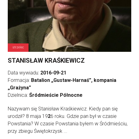
strzelec
STANISŁAW KRAŚKIEWICZ
Data wywiadu:
2016-09-21
Formacja:
Batalion „Gustaw-Harnaś”, kompania
„Grażyna”
Dzielnica:
Śródmieście Północne
Nazywam się Stanisław Kraśkiewicz. Kiedy pan się
urodził? 8 maja 19
2
6 roku. Gdzie pan był w czasie
Powstania? W czasie Powstania byłem w Śródmieściu,
przy zbiegu Świętokrzysk ...