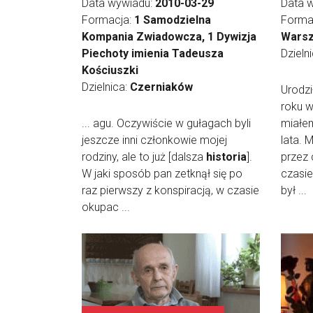
Data wywiadu:
2010-03-29
Data 
Formacja:
1 Samodzielna
Forma
Kompania Zwiadowcza, 1 Dywizja
Warsz
Piechoty imienia Tadeusza
Dzieln
Kościuszki
Dzielnica:
Czerniaków
Urodzi
roku 
... agu. Oczywiście w gułagach byli
miałe
jeszcze inni członkowie mojej
lata.
rodziny, ale to już [dalsza
historia
].
przez 
W jaki sposób pan zetknął się po
czasie
raz pierwszy z konspiracją, w czasie
był ...
okupac ...