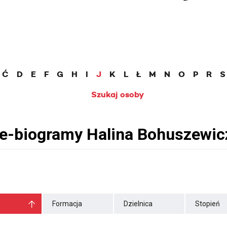
Ć
D
E
F
G
H
I
J
K
L
Ł
M
N
O
P
R
S
Szukaj osoby
Formacja
Dzielnica
Stopień