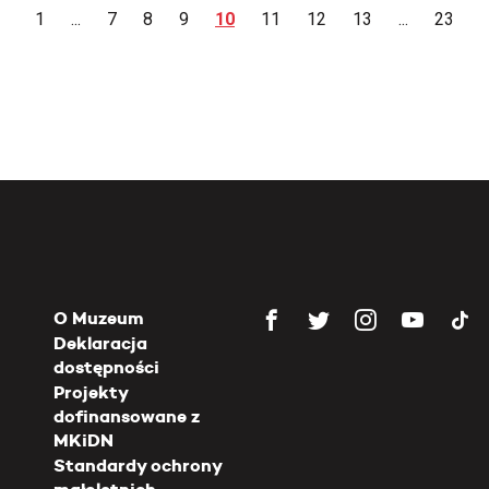
1
...
7
8
9
10
11
12
13
...
23
O Muzeum
Deklaracja
dostępności
Projekty
dofinansowane z
MKiDN
Standardy ochrony