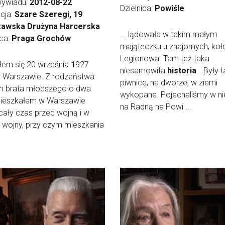
wywiadu:
2012-08-22
Dzielnica:
Powiśle
cja:
Szare Szeregi, 19
awska Drużyna Harcerska
... lądowała w takim małym
ica:
Praga Grochów
mająteczku u znajomych, koł
Legionowa. Tam też taka
łem się 20 września
1
927
niesamowita
historia
… Były t
w Warszawie. Z rodzeństwa
piwnice, na dworze, w ziemi
m brata młodszego o dwa
wykopane. Pojechaliśmy w ni
 Mieszkałem w Warszawie
na Radną na Powi ...
cały czas przed wojną i w
 wojny, przy czym mieszkania