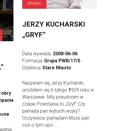
strzelec
JERZY KUCHARSKI
„GRYF”
Data wywiadu:
2008-06-06
Formacja:
Grupa PWB/17/S
”
Dzielnica:
Stare Miasto
Nazywam się Jerzy Kucharski,
urodziłem się 6 lutego
1
929 roku w
robry
Warszawie. Mój pseudonim w
mpania
czasie Powstania to „Gryf”.Czy
pamięta pan wybuch wojny?
ocne
Oczywiście pamiętam.Może pan
coś o tym opo ...
iwania