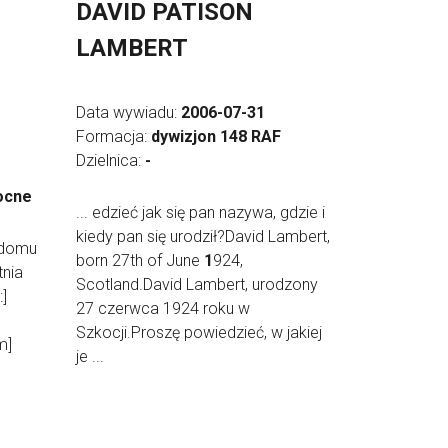
DAVID PATISON
LAMBERT
Data wywiadu:
2006-07-31
Formacja:
dywizjon 148 RAF
Dzielnica:
-
ocne
... edzieć jak się pan nazywa, gdzie i
kiedy pan się urodził?David Lambert,
 domu
born 27th of June
1
924,
tnia
Scotland.David Lambert, urodzony
:]
27 czerwca 1924 roku w
Szkocji.Proszę powiedzieć, w jakiej
m]
je ...