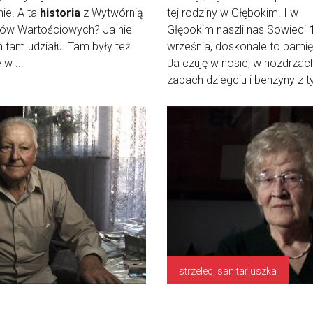
ie. A ta
historia
z Wytwórnią
tej rodziny w Głębokim. I w
rów Wartościowych? Ja nie
Głębokim naszli nas Sowieci
 tam udziału. Tam były też
września, doskonale to pami
 w ...
Ja czuję w nosie, w nozdrzac
zapach dziegciu i benzyny z ty 
strzelec, sanitariuszka