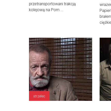
przetransportowani trakcją
wrażen
kolejową na Pom ...
Papie
brałem
ciężkie
strzelec