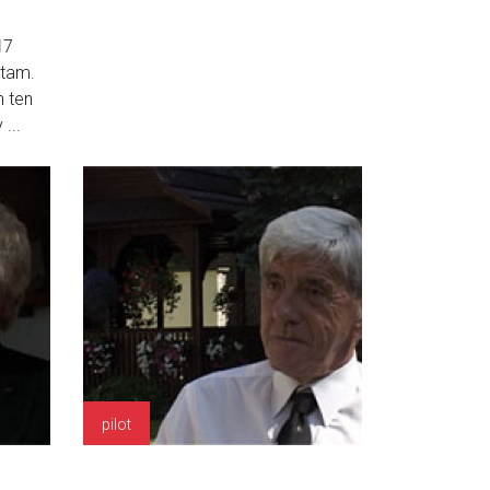
1
7
ętam.
h ten
...
pilot