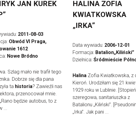
RYK JAN KUREK
HALINA ZOFIA
P”
KWIATKOWSKA
„IRKA”
wywiadu:
2011-08-03
cja:
Obwód VI Praga,
Data wywiadu:
2006-12-01
owanie 1612
Formacja:
Batalion„Kiliński”
ica:
Nowe Bródno
Dzielnica:
Śródmieście Półn
owa. Szlag mało nie trafił tego
Halina
Zofia Kwiatkowska, z
nika. Dobrze się dla pana
Kieroń. Urodziłam się 21 kwie
zyła ta
historia
? Zawieźli nas
1929 roku w Lublinie. [Stopień
ektora, przenocował mnie.
szeregowa, sanitariuszka z
„Rano będzie autobus, to z
Batalionu „Kiliński”. [Pseudoni
 ...
„Irka”. Jak pani ...