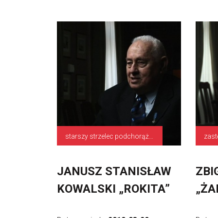
starszy strzelec podchorąży, dowódca patrolu zwiadowczego 1 Dywizji Piechoty
JANUSZ STANISŁAW
ZBI
KOWALSKI „ROKITA”
„ŻA