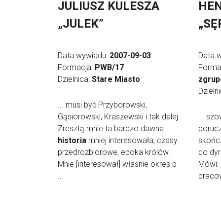
JULIUSZ KULESZA
HEN
„JULEK”
„SĘ
Data wywiadu:
2007-09-03
Data 
Formacja:
PWB/17
Forma
Dzielnica:
Stare Miasto
zgrup
Dzieln
... musi być Przyborowski,
Gąsiorowski, Kraszewski i tak dalej.
... sz
Zresztą mnie ta bardzo dawna
porucz
historia
mniej interesowała, czasy
skońc
przedrozbiorowe, epoka królów.
do dyr
Mnie [interesował] właśnie okres p
Mówi: 
...
pracow