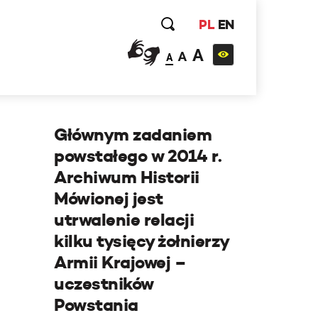
PL
EN
A
A
A
Głównym zadaniem
powstałego w 2014 r.
Archiwum Historii
Mówionej jest
utrwalenie relacji
kilku tysięcy żołnierzy
Armii Krajowej –
uczestników
Powstania