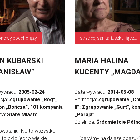
tonowy podchorąży
strzelec, sanitariuszka, łączniczka
N KUBARSKI
MARIA HALINA
ANISŁAW”
KUCENTY „MAGDA
wywiadu:
2005-02-24
Data wywiadu:
2014-05-08
cja:
Zgrupowanie „Róg”,
Formacja:
Zgrupowanie „Ch
ion „Bończa”, 101 kompania
II”; Zgrupowanie „Gurt”, ko
ica:
Stare Miasto
„Poraja”
Dzielnica:
Śródmieście Półn
Powstaniu. No to wszystko
 to było jedno wielkie
... iosłyśmy na dalsze poszuk