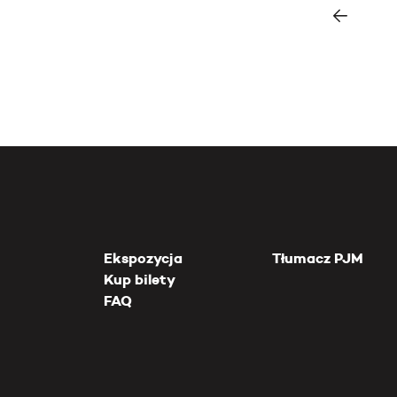
Ekspozycja
Tłumacz PJM
Kup bilety
FAQ