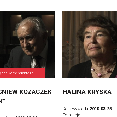
zastępca komendanta roju „Orły Podolskie”
GNIEW KOZACZEK
HALINA KRYSKA
K”
Data wywiadu:
2010-03-25
Formacja:
-