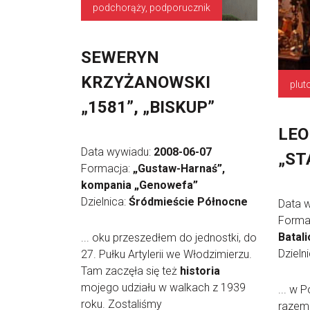
podchorąży, podporucznik
SEWERYN
KRZYŻANOWSKI
plu
„1581”, „BISKUP”
LEO
Data wywiadu:
2008-06-07
„ST
Formacja:
„Gustaw-Harnaś”,
kompania „Genowefa”
Dzielnica:
Śródmieście Północne
Data 
Forma
Batal
... oku przeszedłem do jednostki, do
Dzieln
27. Pułku Artylerii we Włodzimierzu.
Tam zaczęła się też
historia
mojego udziału w walkach z 1939
... w 
roku. Zostaliśmy
razem,