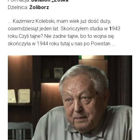
Dzielnica:
Żoliborz
... Kazimierz Kolebski, mam wiek już dość duży,
osiemdziesiąt jeden lat. Skończyłem studia w
1
943
roku.Czyli tajne? Nie żadne tajne, bo to wojna się
skończyła w 1944 roku tutaj u nas po Powstan ...