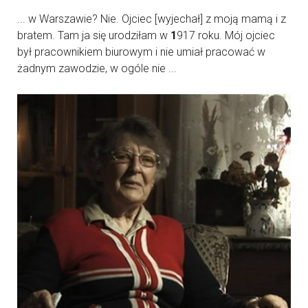
... w Warszawie? Nie. Ojciec [wyjechał] z moją mamą i z
bratem. Tam ja się urodziłam w
1
917 roku. Mój ojciec
był pracownikiem biurowym i nie umiał pracować w
żadnym zawodzie, w ogóle nie ...