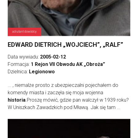
adiutant dowódcy
EDWARD DIETRICH „WOJCIECH”, „RALF”
Data wywiadu:
2005-02-12
Formacja:
1 Rejon VII Obwodu AK „Obroża”
Dzielnica:
Legionowo
... , niemalże prosto z ubezpieczalni pojechałem do
komendy miasta i zaczęła się moja wojenna
historia
.Proszę mówić, gdzie pan walczył w 1939 roku?
W Uniszkach Zawadzkich pod Mławą. Jak się tam ...