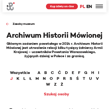
PL
EN
Kup bilety on-line
Zasoby muzeum
Archiwum Historii Mówionej
Głównym zadaniem powstałego w 2014 r. Archiwum Historii
Mówionej jest utrwalenie relacji kilku tysięcy żołnierzy Armii
Krajowej – uczestników Powstania Warszawskiego,
żyjących dzisiaj w Polsce i za granicą.
Wszystkie
A
B
C
Ć
D
E
F
G
H
I
J
K
L
Ł
M
N
O
P
R
S
Ś
T
U
V
W
Z
Ż
Szukaj osoby