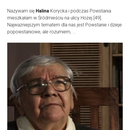
Nazywam się
Halina
Korycka i podczas Powstania
mieszkałam w Śródmieściu na ulicy Hożej [49].
Najważniejszym tematem dla nas jest Powstanie i dzieje
popowstaniowe, ale rozumiem, ...