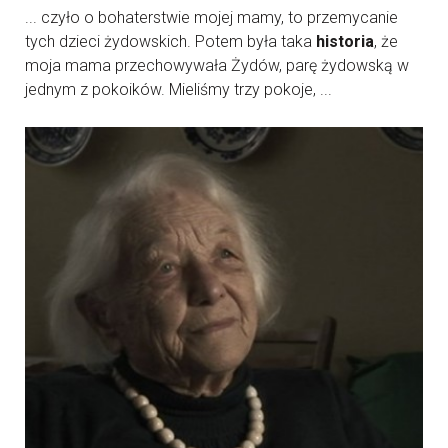
... czyło o bohaterstwie mojej mamy, to przemycanie
tych dzieci żydowskich. Potem była taka
historia
, że
moja mama przechowywała Żydów, parę żydowską w
jednym z pokoików. Mieliśmy trzy pokoje, ...