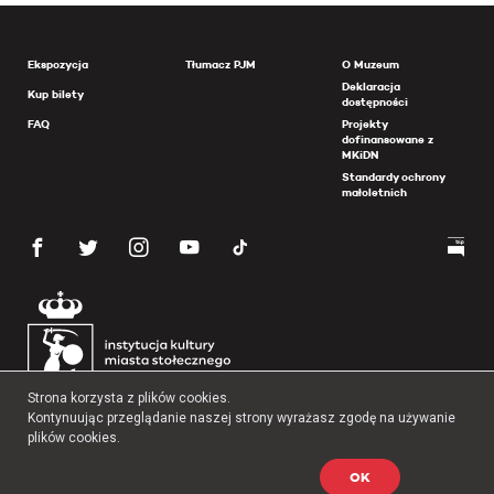
Ekspozycja
Tłumacz PJM
O Muzeum
Deklaracja
Kup bilety
dostępności
FAQ
Projekty
dofinansowane z
MKiDN
Standardy ochrony
małoletnich
Strona korzysta z plików cookies.
Kontynuując przeglądanie naszej strony wyrażasz zgodę na używanie
plików cookies.
OK
Copyright 2026 Muzeum Powstania Warszawskiego