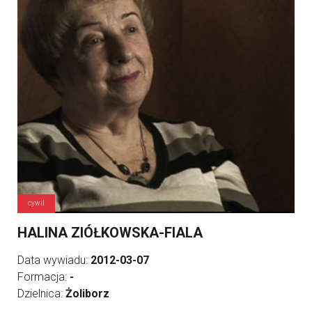
cywil
HALINA ZIÓŁKOWSKA-FIALA
Data wywiadu:
2012-03-07
Formacja:
-
Dzielnica:
Żoliborz