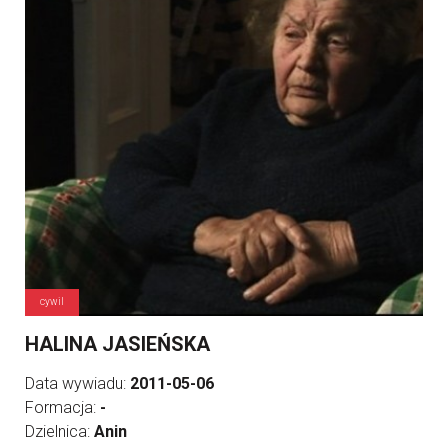
cywil
HALINA JASIEŃSKA
Data wywiadu:
2011-05-06
Formacja:
-
Dzielnica:
Anin