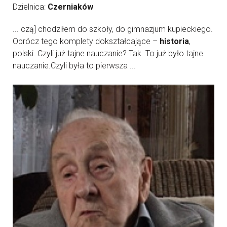
Dzielnica:
Czerniaków
... czą] chodziłem do szkoły, do gimnazjum kupieckiego.
Oprócz tego komplety dokształcające –
historia
,
polski. Czyli już tajne nauczanie? Tak. To już było tajne
nauczanie.Czyli była to pierwsza ...