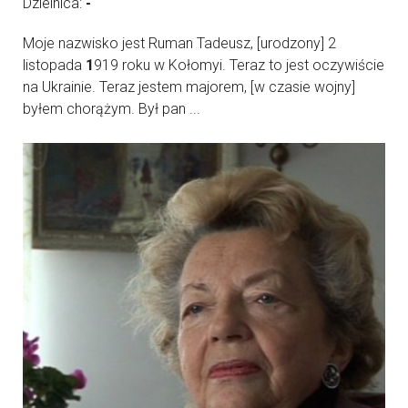
Dzielnica:
-
Moje nazwisko jest Ruman Tadeusz, [urodzony] 2
listopada
1
919 roku w Kołomyi. Teraz to jest oczywiście
na Ukrainie. Teraz jestem majorem, [w czasie wojny]
byłem chorążym. Był pan ...