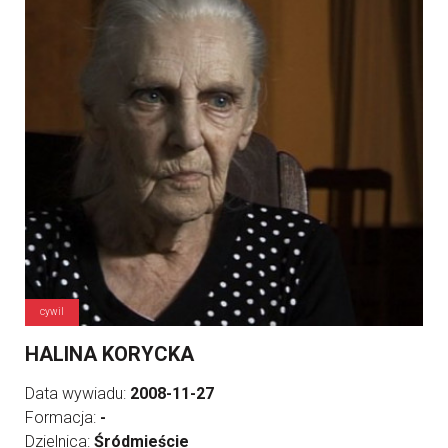
cywil
HALINA KORYCKA
Data wywiadu:
2008-11-27
Formacja:
-
Dzielnica:
Śródmieście