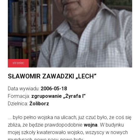
strzelec
SŁAWOMIR ZAWADZKI „LECH”
Data wywiadu:
2006-05-18
Formacja:
zgrupowanie „Żyrafa I”
Dzielnica:
Żoliborz
... było pełno wojska na ulicach, już czuć było, że coś się
zbliża, że będzie prawdopodobnie
wojna
. W budynku
mojej szkoły kwaterowało wojsko, wszyscy w nowych
mundurach, nowe pasy, nowe buty, ...