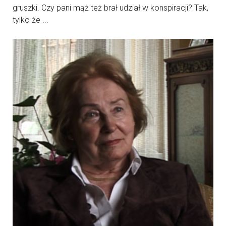
gruszki. Czy pani mąż też brał udział w konspiracji? Tak,
tylko że ...