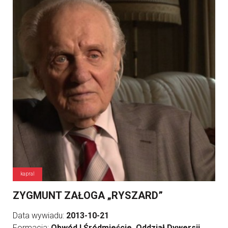
kapral
ZYGMUNT ZAŁOGA „RYSZARD”
Data wywiadu:
2013-10-21
Formacja:
Obwód I Śródmieście, Oddział Dywersji