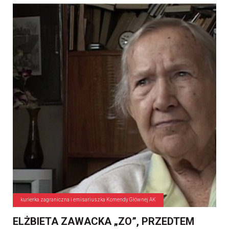
kurierka zagraniczna i emisariuszka Komendy Głównej AK
ELŻBIETA ZAWACKA „ZO”, PRZEDTEM