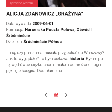
łączniczka, cenzorka,
ALICJA ZDANOWICZ „GRAŻYNA”
Data wywiadu:
2009-06-01
Formacja:
Harcerska Poczta Polowa, Obwód I
Śródmieście
Dzielnica:
Śródmieście Północ
... nią, czy pani sama musiała przyjechać do Warszawy?
Jak to wyglądało? To była ciekawa
historia
. Byłam po
tej wędrówce ciężko chora, miałam odmrożone nogi i
pęknięte ścięgna. Dostałam zap ...
66