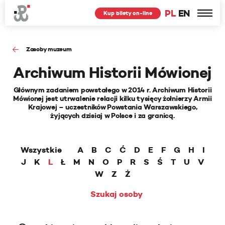
PL
EN
Kup bilety on-line
Zasoby muzeum
Archiwum Historii Mówionej
Głównym zadaniem powstałego w 2014 r. Archiwum Historii
Mówionej jest utrwalenie relacji kilku tysięcy żołnierzy Armii
Krajowej – uczestników Powstania Warszawskiego,
żyjących dzisiaj w Polsce i za granicą.
Wszystkie
A
B
C
Ć
D
E
F
G
H
I
J
K
L
Ł
M
N
O
P
R
S
Ś
T
U
V
W
Z
Ż
Szukaj osoby