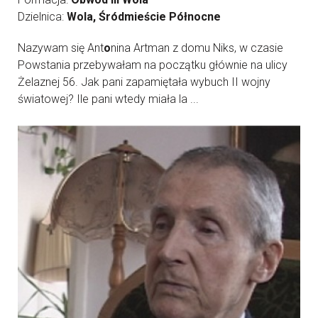
Dzielnica:
Wola, Śródmieście Północne
Nazywam się Ant
o
nina Artman z domu Niks, w czasie
Powstania przebywałam na początku głównie na ulicy
Żelaznej 56. Jak pani zapamiętała wybuch II wojny
światowej? Ile pani wtedy miała la ...