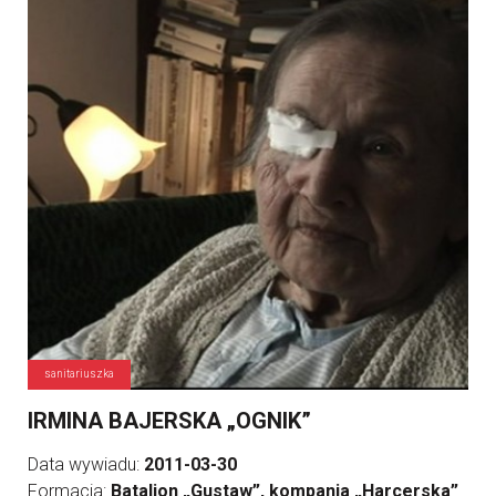
sanitariuszka
IRMINA BAJERSKA „OGNIK”
Data wywiadu:
2011-03-30
Formacja:
Batalion „Gustaw”, kompania „Harcerska”