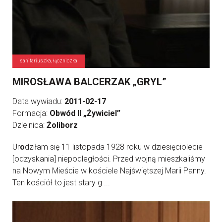
sanitariuszka, łączniczka
MIROSŁAWA BALCERZAK „GRYL”
Data wywiadu:
2011-02-17
Formacja:
Obwód II „Żywiciel”
Dzielnica:
Żoliborz
Ur
o
dziłam się 11 listopada 1928 roku w dziesięciolecie
[odzyskania] niepodległości. Przed wojną mieszkaliśmy
na Nowym Mieście w kościele Najświętszej Marii Panny.
Ten kościół to jest stary g ...