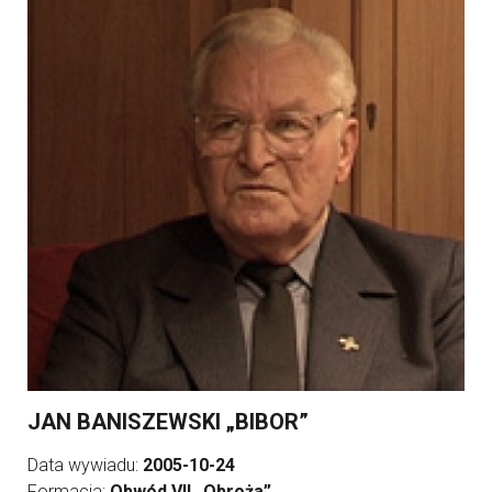
JAN BANISZEWSKI „BIBOR”
Data wywiadu:
2005-10-24
Formacja:
Obwód VII „Obroża”