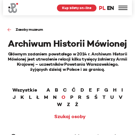
PL
EN
Kup bilety on-line
Zasoby muzeum
Archiwum Historii Mówionej
Głównym zadaniem powstałego w 2014 r. Archiwum Historii
Mówionej jest utrwalenie relacji kilku tysięcy żołnierzy Armii
Krajowej – uczestników Powstania Warszawskiego,
żyjących dzisiaj w Polsce i za granicą.
Wszystkie
A
B
C
Ć
D
E
F
G
H
I
J
K
L
Ł
M
N
O
P
R
S
Ś
T
U
V
W
Z
Ż
Szukaj osoby