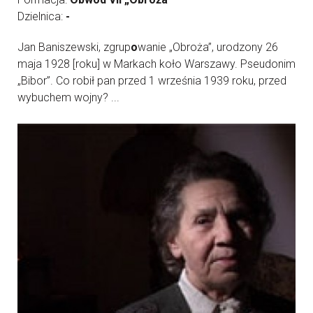
Dzielnica:
-
Jan Baniszewski, zgrup
o
wanie „Obroża”, urodzony 26
maja 1928 [roku] w Markach koło Warszawy. Pseudonim
„Bibor”. Co robił pan przed 1 września 1939 roku, przed
wybuchem wojny? ...