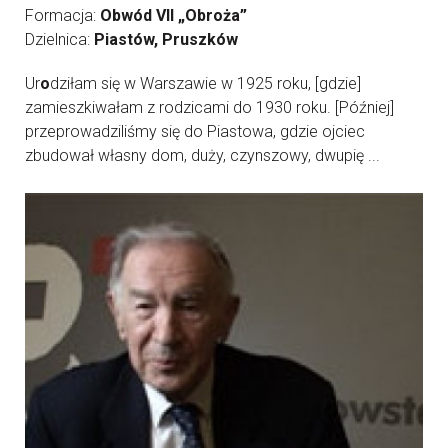
Formacja:
Obwód VII „Obroża”
Dzielnica:
Piastów, Pruszków
Ur
o
dziłam się w Warszawie w 1925 roku, [gdzie]
zamieszkiwałam z rodzicami do 1930 roku. [Później]
przeprowadziliśmy się do Piastowa, gdzie ojciec
zbudował własny dom, duży, czynszowy, dwupię ...