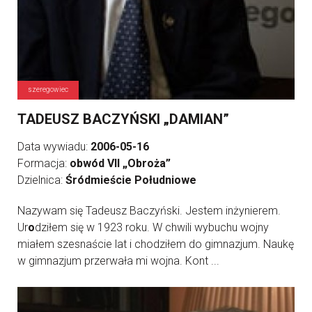
szeregowiec
TADEUSZ BACZYŃSKI „DAMIAN”
Data wywiadu:
2006-05-16
Formacja:
obwód VII „Obroża”
Dzielnica:
Śródmieście Południowe
Nazywam się Tadeusz Baczyński. Jestem inżynierem.
Ur
o
dziłem się w 1923 roku. W chwili wybuchu wojny
miałem szesnaście lat i chodziłem do gimnazjum. Naukę
w gimnazjum przerwała mi wojna. Kont ...