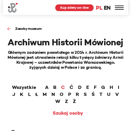
PL
EN
Kup bilety on-line
Zasoby muzeum
Archiwum Historii Mówionej
Głównym zadaniem powstałego w 2014 r. Archiwum Historii
Mówionej jest utrwalenie relacji kilku tysięcy żołnierzy Armii
Krajowej – uczestników Powstania Warszawskiego,
żyjących dzisiaj w Polsce i za granicą.
Wszystkie
A
B
C
Ć
D
E
F
G
H
I
J
K
L
Ł
M
N
O
P
R
S
Ś
T
U
V
W
Z
Ż
Szukaj osoby