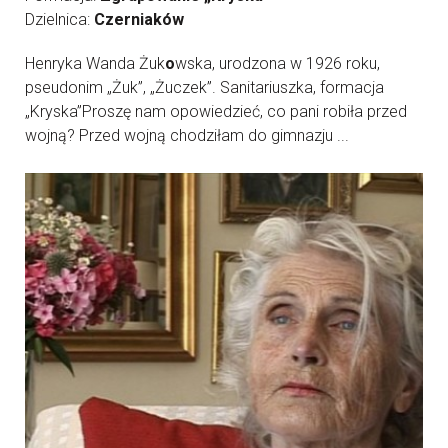
Dzielnica:
Czerniaków
Henryka Wanda Żuk
o
wska, urodzona w 1926 roku,
pseudonim „Żuk”, „Żuczek”. Sanitariuszka, formacja
„Kryska”Proszę nam opowiedzieć, co pani robiła przed
wojną? Przed wojną chodziłam do gimnazju ...