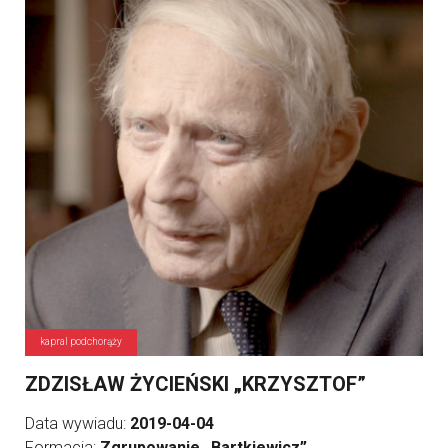
kapral podchorąży
ZDZISŁAW ŻYCIEŃSKI „KRZYSZTOF”
Data wywiadu:
2019-04-04
Formacja:
Zgrupowanie „Bartkiewicz”