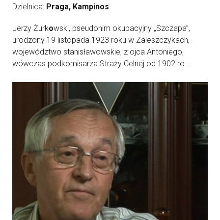
Dzielnica:
Praga, Kampinos
Jerzy Żurk
o
wski, pseudonim okupacyjny „Szczapa”,
urodzony 19 listopada 1923 roku w Zaleszczykach,
województwo stanisławowskie, z ojca Antoniego,
wówczas podkomisarza Straży Celnej od 1902 ro ...