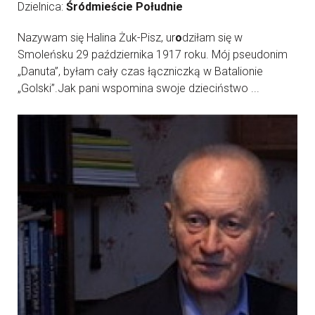
Dzielnica:
Śródmieście Południe
Nazywam się Halina Żuk-Pisz, ur
o
dziłam się w
Smoleńsku 29 października 1917 roku. Mój pseudonim
„Danuta”, byłam cały czas łączniczką w Batalionie
„Golski”.Jak pani wspomina swoje dzieciństwo ...