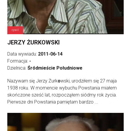
cywil
JERZY ŻURKOWSKI
Data wywiadu:
2011-06-14
Formacja:
-
Dzielnica:
Śródmieście Południowe
Nazywam się Jerzy Żurk
o
wski, urodziłem się 27 maja
1938 roku. W momencie wybuchu Powstania miałem
skończone sześć lat, rozpocząłem siódmy rok życia.
Pierwsze dni Powstania pamiętam bardzo ...