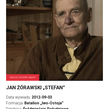
starszy strzelec, kapral
JAN ŻÓRAWSKI „STEFAN”
Data wywiadu:
2012-09-03
Formacja:
Batalion „Iwo-Ostoja”
Dzielnica:
Śródmieście Południowe