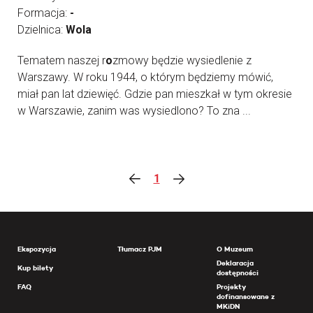
Formacja:
-
Dzielnica:
Wola
Tematem naszej r
o
zmowy będzie wysiedlenie z
Warszawy. W roku 1944, o którym będziemy mówić,
miał pan lat dziewięć. Gdzie pan mieszkał w tym okresie
w Warszawie, zanim was wysiedlono? To zna ...
1
Ekspozycja
Tłumacz PJM
O Muzeum
Deklaracja
Kup bilety
dostępności
FAQ
Projekty
dofinansowane z
MKiDN