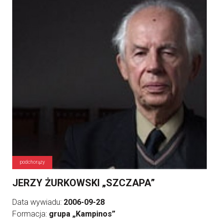
podchorąży
JERZY ŻURKOWSKI „SZCZAPA”
Data wywiadu:
2006-09-28
Formacja:
grupa „Kampinos”