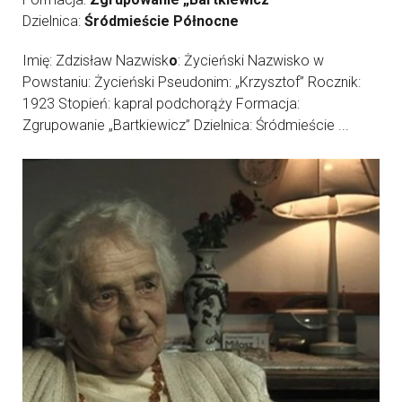
Dzielnica:
Śródmieście Północne
Imię: Zdzisław Nazwisk
o
: Życieński Nazwisko w
Powstaniu: Życieński Pseudonim: „Krzysztof” Rocznik:
1923 Stopień: kapral podchorąży Formacja:
Zgrupowanie „Bartkiewicz” Dzielnica: Śródmieście ...