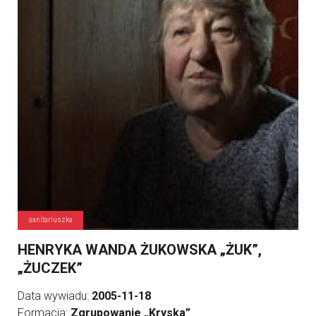
sanitariuszka
HENRYKA WANDA ŻUKOWSKA „ŻUK”,
„ŻUCZEK”
Data wywiadu:
2005-11-18
Formacja:
Zgrupowanie „Kryska”