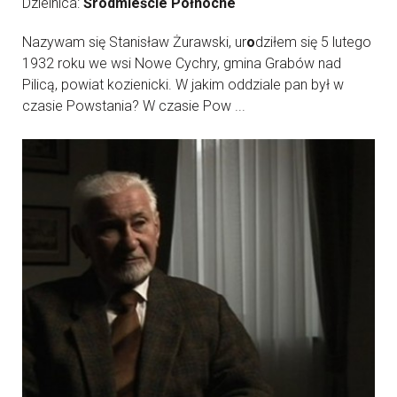
Dzielnica:
Śródmieście Północne
Nazywam się Stanisław Żurawski, ur
o
dziłem się 5 lutego
1932 roku we wsi Nowe Cychry, gmina Grabów nad
Pilicą, powiat kozienicki. W jakim oddziale pan był w
czasie Powstania? W czasie Pow ...