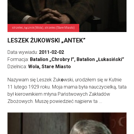
strzelec, łącznik (Wola), strzelec (Stare Miasto)
LESZEK ŻUKOWSKI „ANTEK”
Data wywiadu:
2011-02-02
Formacja:
Batalion „Chrobry I”, Batalion „Łukasiński”
Dzielnica:
Wola, Stare Miasto
Nazywam się Leszek Żuk
o
wski, urodziłem się w Kutnie
11 lutego 1929 roku. Moja mama była nauczycielką, tata
był kierownikiem młyna Państwowych Zakładów
Zbożowych. Muszę powiedzieć najpierw ta ...