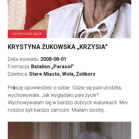
sanitariuszka, kapral
KRYSTYNA ŻUKOWSKA „KRZYSIA”
Data wywiadu:
2008-08-01
Formacja:
Batalion „Parasol”
Dzielnica:
Stare Miasto, Wola, Żoliborz
Pr
o
szę opowiedzieć o sobie. Gdzie się pani urodziła,
wychowywała. Jak wyglądało pani życie?
Wychowywałam się w bardzo dobrych warunkach. Moi
rodzice byli bardzo zamożni. Miałam siostrę ...