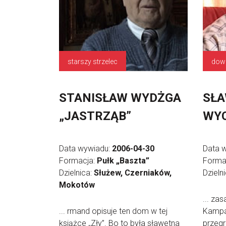
starszy strzelec
STANISŁAW WYDŻGA
SŁ
„JASTRZĄB”
WYC
Data wywiadu:
2006-04-30
Data 
Formacja:
Pułk „Baszta”
Forma
Dzielnica:
Służew, Czerniaków,
Dzieln
Mokotów
... za
... rmand opisuje ten dom w tej
Kampa
książce „Zły”. Bo to była sławetna
przegr