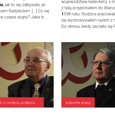
województwie kieleckim), z 
ia
, jak to się odbywało ze
z tatą przyjechałem do Wars
iem Radzieckim. [...] Co się
1
938 roku. Rodzice pracowali,
 w czasie wojny? Jakie b ...
się wychowywałem razem z n
Do okresu, kiedy zaczęło się
...
Kurier z Londynu; podporucznik
kolporter prasy