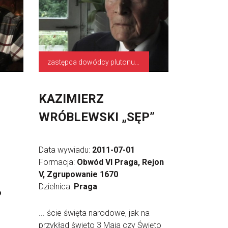
zastępca dowódcy plutonu, kapral
KAZIMIERZ
WRÓBLEWSKI „SĘP”
Data wywiadu:
2011-07-01
Formacja:
Obwód VI Praga, Rejon
V, Zgrupowanie 1670
Dzielnica:
Praga
o
... ście święta narodowe, jak na
przykład święto 3 Maja czy Święto