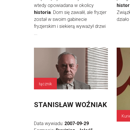
wtedy opowiadana w okolicy
histor
historia
. Dom się zawalił, ale fryzjer
Związk
został w swoim gabinecie
działo
fryzjerskim i siekierą wyważył drzwi
...
łącznik
STANISŁAW WOŹNIAK
Data wywiadu:
2007-09-29