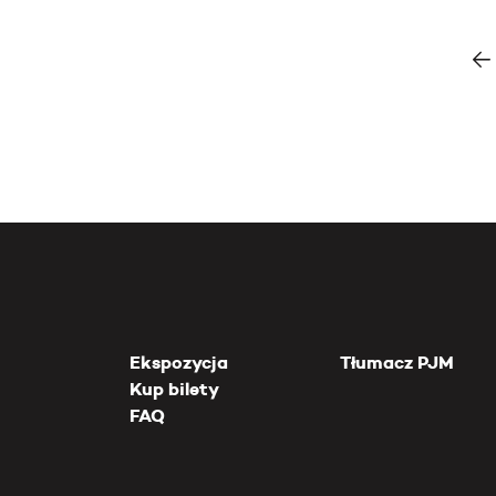
Ekspozycja
Tłumacz PJM
Kup bilety
FAQ