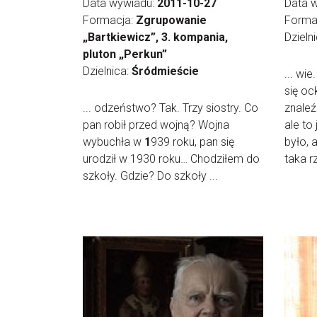
Data wywiadu:
2011-10-27
Data 
Formacja:
Zgrupowanie
Forma
„Bartkiewicz”, 3. kompania,
Dzieln
pluton „Perkun”
Dzielnica:
Śródmieście
... wi
się oc
... odzeństwo? Tak. Trzy siostry. Co
znaleź
pan robił przed wojną? Wojna
ale to 
wybuchła w
1
939 roku, pan się
było, 
urodził w 1930 roku… Chodziłem do
taka r
szkoły. Gdzie? Do szkoły ...