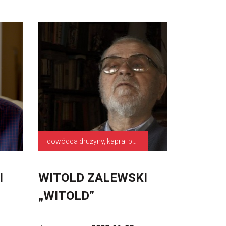
dowódca drużyny, kapral podchorąży
I
WITOLD ZALEWSKI
„WITOLD”