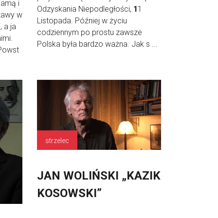
mamą i
Odzyskania Niepodległości,
1
1
zawy w
Listopada. Później w życiu
 a ja
codziennym po prostu zawsze
imi.
Polska była bardzo ważna. Jak s ...
 Powst
strzelec
JAN WOLIŃSKI „KAZIK
KOSOWSKI”