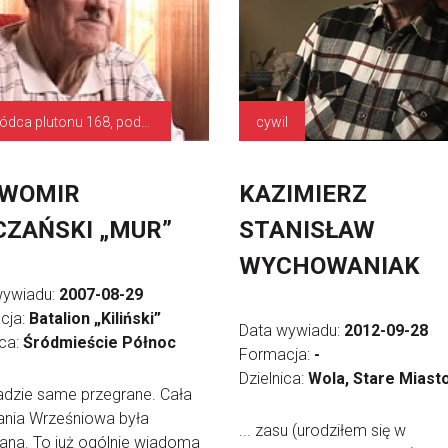
dowódca plutonu 168, podporucznik
cywil
AWOMIR
KAZIMIERZ
ZAŃSKI „MUR”
STANISŁAW
WYCHOWANIAK
wywiadu:
2007-08-29
cja:
Batalion „Kiliński”
Data wywiadu:
2012-09-28
ica:
Śródmieście Północ
Formacja:
-
Dzielnica:
Wola, Stare Miast
sadzie same przegrane. Cała
nia Wrześniowa była
... zasu (urodziłem się w
ana. To już ogólnie wiadoma