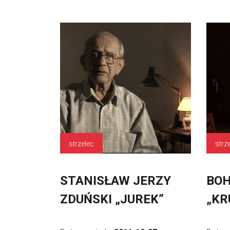
strzelec
strz
STANISŁAW JERZY
BOH
ZDUŃSKI „JUREK”
„KR