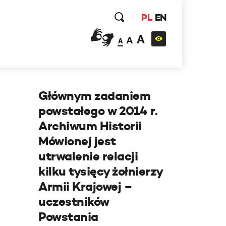
PL
EN
A
A
A
Głównym zadaniem
powstałego w 2014 r.
Archiwum Historii
Mówionej jest
utrwalenie relacji
kilku tysięcy żołnierzy
Armii Krajowej –
uczestników
Powstania