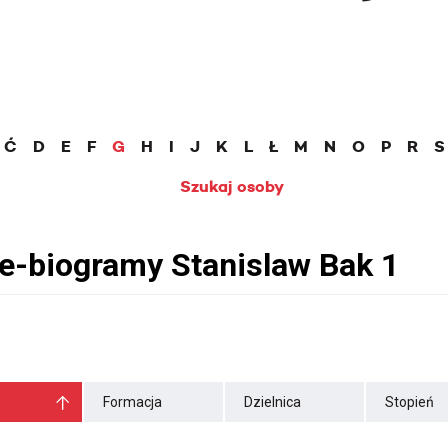
Ć
D
E
F
G
H
I
J
K
L
Ł
M
N
O
P
R
S
Szukaj osoby
Formacja
Dzielnica
Stopień