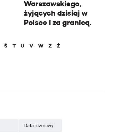
Warszawskiego,
żyjących dzisiaj w
Polsce i za granicą.
Ś
T
U
V
W
Z
Ż
Data rozmowy