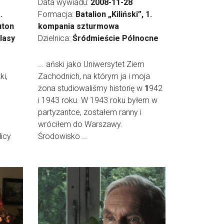
Data wywiadu:
2008-11-28
.
Formacja:
Batalion „Kiliński”, 1.
uton
kompania szturmowa
lasy
Dzielnica:
Śródmieście Północne
... ański jako Uniwersytet Ziem
i,
Zachodnich, na którym ja i moja
żona studiowaliśmy historię w
1
942
i 1943 roku. W 1943 roku byłem w
partyzantce, zostałem ranny i
wróciłem do Warszawy.
licy
Środowisko ...