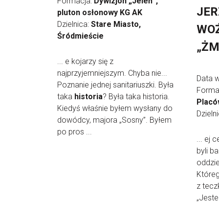
Formacja:
Dywizjon „Jeleń”,
JER
pluton osłonowy KG AK
Dzielnica:
Stare Miasto,
WOŹ
Śródmieście
„ŻM
... e kojarzy się z
najprzyjemniejszym. Chyba nie...
Data 
Poznanie jednej sanitariuszki. Była
Forma
taka
historia
? Była taka historia.
Placó
Kiedyś właśnie byłem wysłany do
Dzieln
dowódcy, majora „Sosny”. Byłem
po pros ...
... ej
byli b
oddzie
Któreg
z tecz
„Jeste