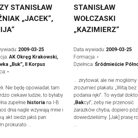
ZY STANISŁAW
STANISŁAW
NIAK „JACEK”,
WOŁCZASKI
IJA”
„KAZIMIERZ”
wywiadu:
2009-03-25
Data wywiadu:
2009-03-25
cja:
AK Okręg Krakowski,
Formacja:
-
wka „Buk”, II Korpus
Dzielnica:
Śródmieście Półn
ica:
-
... zirytował, ale nie mogliśmy
 celi. Nie będę opowiadał, tam
zrozumieć plakatu: „Witaj bez
ardzo ciekawi ludzie, to byłaby
podania ręki”. To wydał dokto
lna zupełnie
historia
na I-B.
„
Bak
cyl”, żeby nie przenosić
oś dnia nagle wzywają mnie i
zarazków chyba, dopiero późn
ką akt siedzi jakiś pan:
dowiedzieliśmy. [Jak] prasę r
m prokurato ...
...