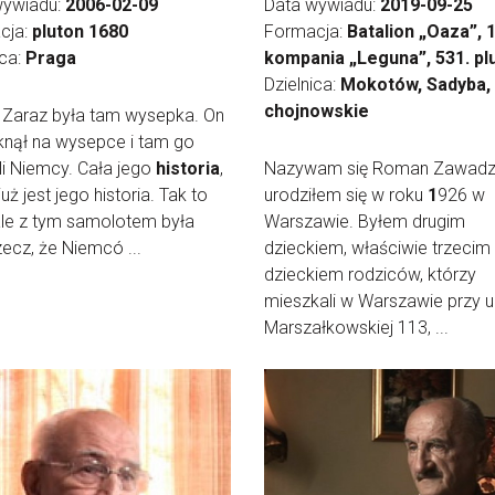
wywiadu:
2006-02-09
Data wywiadu:
2019-09-25
cja:
pluton 1680
Formacja:
Batalion „Oaza”, 1
ica:
Praga
kompania „Leguna”, 531. pl
Dzielnica:
Mokotów, Sadyba, 
chojnowskie
e. Zaraz była tam wysepka. On
knął na wysepce i tam go
li Niemcy. Cała jego
historia
,
Nazywam się Roman Zawadzk
już jest jego historia. Tak to
urodziłem się w roku
1
926 w
ale z tym samolotem była
Warszawie. Byłem drugim
zecz, że Niemcó ...
dzieckiem, właściwie trzecim
dzieckiem rodziców, którzy
mieszkali w Warszawie przy u
Marszałkowskiej 113, ...