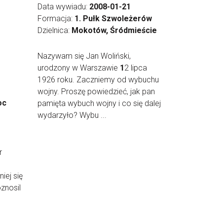
Data wywiadu:
2008-01-21
Formacja:
1. Pułk Szwoleżerów
Dzielnica:
Mokotów, Śródmieście
Nazywam się Jan Woliński,
urodzony w Warszawie
1
2 lipca
1926 roku. Zaczniemy od wybuchu
wojny. Proszę powiedzieć, jak pan
oc
pamięta wybuch wojny i co się dalej
wydarzyło? Wybu ...
r
iej się
oznosil