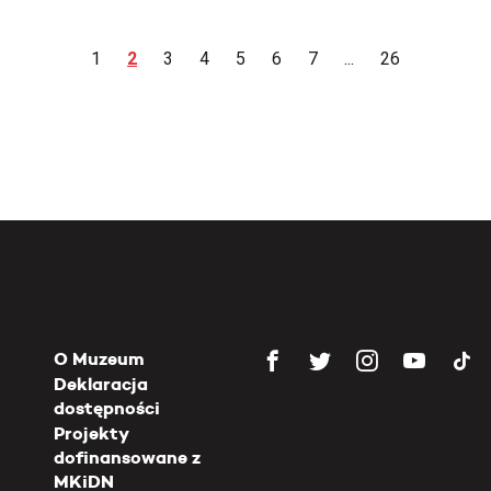
1
2
3
4
5
6
7
...
26
O Muzeum
Deklaracja
dostępności
Projekty
dofinansowane z
MKiDN