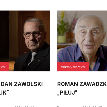
elec
starszy strzelec
DAN ZAWOLSKI
ROMAN ZAWADZK
UK”
„PIŁUJ”