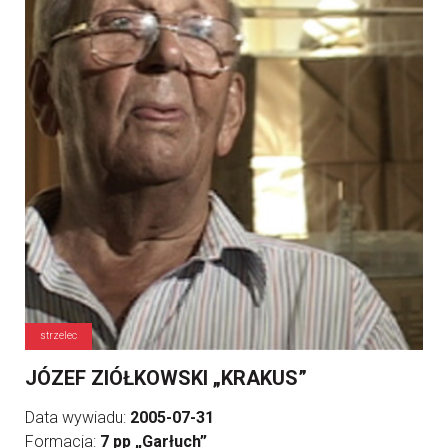
strzelec
JÓZEF ZIÓŁKOWSKI „KRAKUS”
Data wywiadu:
2005-07-31
Formacja:
7 pp „Garłuch”