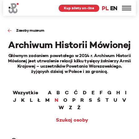
PL
EN
Kup bilety on-line
Zasoby muzeum
Archiwum Historii Mówionej
Głównym zadaniem powstałego w 2014 r. Archiwum Historii
Mówionej jest utrwalenie relacji kilku tysięcy żołnierzy Armii
Krajowej – uczestników Powstania Warszawskiego,
żyjących dzisiaj w Polsce i za granicą.
Wszystkie
A
B
C
Ć
D
E
F
G
H
I
J
K
L
Ł
M
N
O
P
R
S
Ś
T
U
V
W
Z
Ż
Szukaj osoby