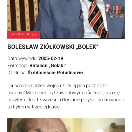
kapral podchorąży
BOLESŁAW ZIÓŁKOWSKI „BOLEK”
Data wywiadu:
2005-02-19
Formacja:
Batalion „Golski”
Dzielnica:
Śródmieście Południowe
C
o
pan robił przed wojną i z jakiej pan pochodził
rodziny? Mój ojciec był zawodowym oficerem, a ja się
uczyłem. Jak 17 września Rosjanie przyszli do Równego
to byłem w trzeciej klasie ...