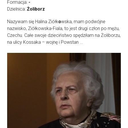
Formacja:
-
Dzielnica:
Żoliborz
Nazywam się Halina Ziółk
o
wska, mam podwójne
nazwisko, Ziółkowska-Fiala, to jest drugi człon po mężu,
Czechu. Całe swoje dzieciństwo spędziłam na Żoliborzu,
na ulicy Kossaka – wojnę i Powstan ...