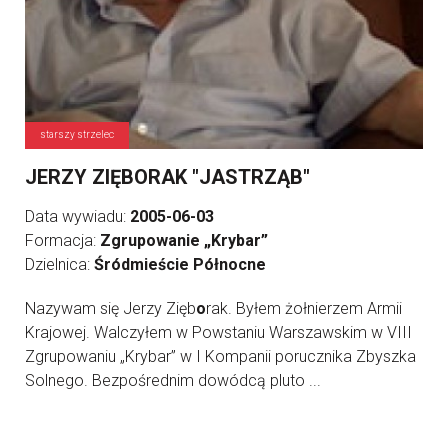
starszy strzelec
JERZY ZIĘBORAK "JASTRZĄB"
Data wywiadu:
2005-06-03
Formacja:
Zgrupowanie „Krybar”
Dzielnica:
Śródmieście Północne
Nazywam się Jerzy Zięb
o
rak. Byłem żołnierzem Armii
Krajowej. Walczyłem w Powstaniu Warszawskim w VIII
Zgrupowaniu „Krybar” w I Kompanii porucznika Zbyszka
Solnego. Bezpośrednim dowódcą pluto ...