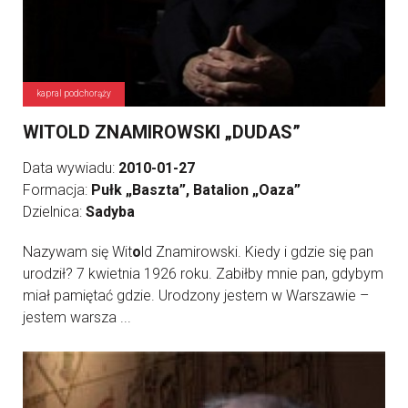
kapral podchorąży
WITOLD ZNAMIROWSKI „DUDAS”
Data wywiadu:
2010-01-27
Formacja:
Pułk „Baszta”, Batalion „Oaza”
Dzielnica:
Sadyba
Nazywam się Wit
o
ld Znamirowski. Kiedy i gdzie się pan
urodził? 7 kwietnia 1926 roku. Zabiłby mnie pan, gdybym
miał pamiętać gdzie. Urodzony jestem w Warszawie –
jestem warsza ...