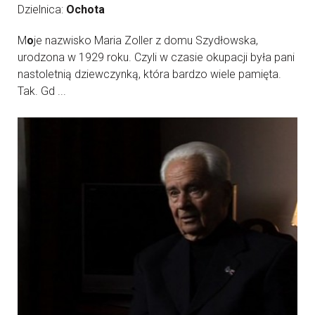
Dzielnica:
Ochota
M
o
je nazwisko Maria Zoller z domu Szydłowska,
urodzona w 1929 roku. Czyli w czasie okupacji była pani
nastoletnią dziewczynką, która bardzo wiele pamięta.
Tak. Gd ...