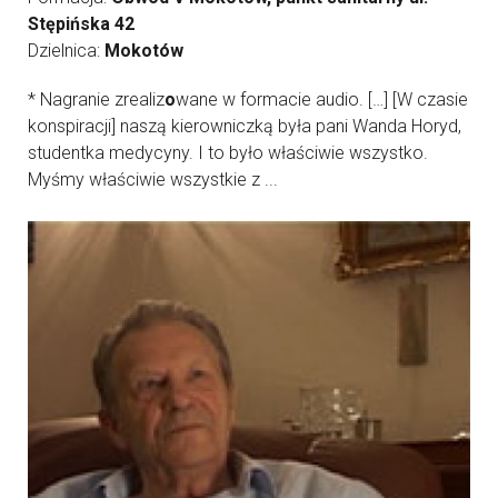
Stępińska 42
Dzielnica:
Mokotów
* Nagranie zrealiz
o
wane w formacie audio. […] [W czasie
konspiracji] naszą kierowniczką była pani Wanda Horyd,
studentka medycyny. I to było właściwie wszystko.
Myśmy właściwie wszystkie z ...