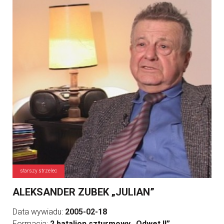
starszy strzelec
ALEKSANDER ZUBEK „JULIAN”
Data wywiadu:
2005-02-18
Formacja:
2 batalion szturmowy „Odwet II”