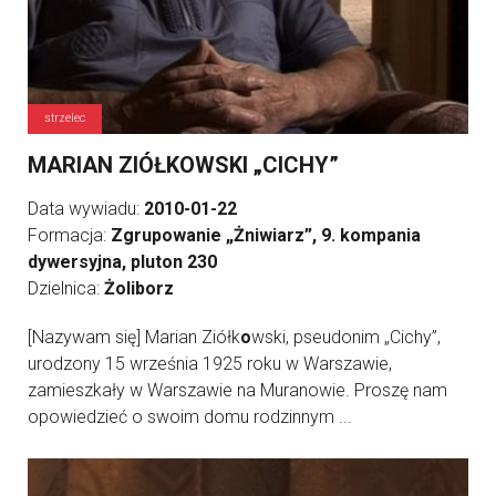
strzelec
MARIAN ZIÓŁKOWSKI „CICHY”
Data wywiadu:
2010-01-22
Formacja:
Zgrupowanie „Żniwiarz”, 9. kompania
dywersyjna, pluton 230
Dzielnica:
Żoliborz
[Nazywam się] Marian Ziółk
o
wski, pseudonim „Cichy”,
urodzony 15 września 1925 roku w Warszawie,
zamieszkały w Warszawie na Muranowie. Proszę nam
opowiedzieć o swoim domu rodzinnym ...