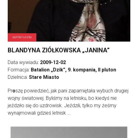
sanitariuszka
BLANDYNA ZIÓŁKOWSKA „JANINA”
Data wywiadu:
2009-12-02
Formacja:
Batalion „Dzik”, 9. kompania, II pluton
Dzielnica:
Stare Miasto
Pr
o
szę powiedzieć, jak pani zapamiętała wybuch drugiej
wojny światowej. Byliśmy na letnisku, bo kiedyś nie
jeździło się do uzdrowisk. Jeździli, tylko my żeśmy
wynajmowali gdzieś letnisk ...