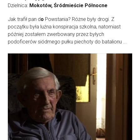
Dzielnica:
Mokotów, Śródmieście Północne
Jak trafił pan d
o
Powstania? Różne były drogi. Z
początku była luźna konspiracja szkolna, natomiast
później zostałem zwerbowany przez byłych
podoficerów siódmego pułku piechoty do batalionu ...