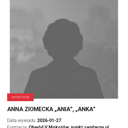
sanitariuszka
ANNA ZIOMECKA „ANIA”, „ANKA”
Data wywiadu:
2026-01-27
Formacja:
Obwód V Mokotów, punkt sanitarny ul.