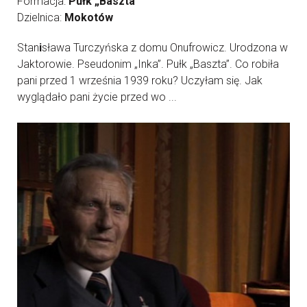
Formacja:
Pułk „Baszta”
Dzielnica:
Mokotów
Stan
i
sława Turczyńska z domu Onufrowicz. Urodzona w
Jaktorowie. Pseudonim „Inka”. Pułk „Baszta”. Co robiła
pani przed 1 września 1939 roku? Uczyłam się. Jak
wyglądało pani życie przed wo ...