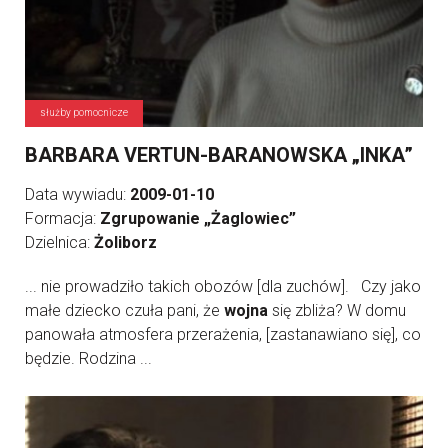
służby pomocnicze
BARBARA VERTUN-BARANOWSKA „INKA”
Data wywiadu:
2009-01-10
Formacja:
Zgrupowanie „Żaglowiec”
Dzielnica:
Żoliborz
... nie prowadziło takich obozów [dla zuchów]. Czy jako
małe dziecko czuła pani, że
wojna
się zbliża? W domu
panowała atmosfera przerażenia, [zastanawiano się], co
będzie. Rodzina ...