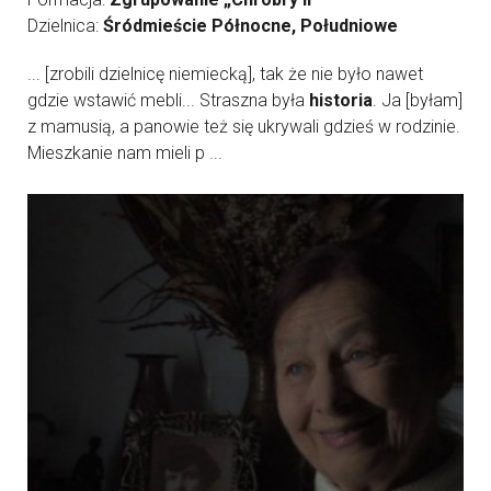
Dzielnica:
Śródmieście Północne, Południowe
... [zrobili dzielnicę niemiecką], tak że nie było nawet
gdzie wstawić mebli... Straszna była
historia
. Ja [byłam]
z mamusią, a panowie też się ukrywali gdzieś w rodzinie.
Mieszkanie nam mieli p ...