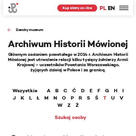
PL
EN
Kup bilety on-line
Zasoby muzeum
Archiwum Historii Mówionej
Głównym zadaniem powstałego w 2014 r. Archiwum Historii
Mówionej jest utrwalenie relacji kilku tysięcy żołnierzy Armii
Krajowej – uczestników Powstania Warszawskiego,
żyjących dzisiaj w Polsce i za granicą.
Wszystkie
A
B
C
Ć
D
E
F
G
H
I
J
K
L
Ł
M
N
O
P
R
S
Ś
T
U
V
W
Z
Ż
Szukaj osoby