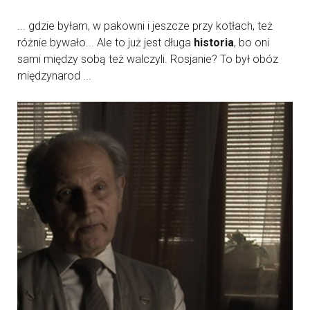
... gdzie byłam, w pakowni i jeszcze przy kotłach, też
różnie bywało... Ale to już jest długa
historia
, bo oni
sami między sobą też walczyli. Rosjanie? To był obóz
międzynarod ...