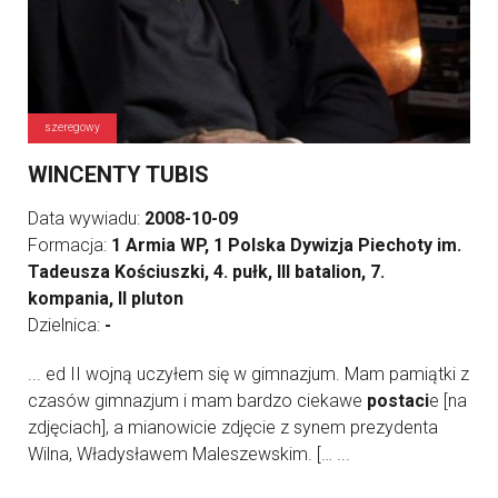
szeregowy
WINCENTY TUBIS
Data wywiadu:
2008-10-09
Formacja:
1 Armia WP, 1 Polska Dywizja Piechoty im.
Tadeusza Kościuszki, 4. pułk, III batalion, 7.
kompania, II pluton
Dzielnica:
-
... ed II wojną uczyłem się w gimnazjum. Mam pamiątki z
czasów gimnazjum i mam bardzo ciekawe
postaci
e [na
zdjęciach], a mianowicie zdjęcie z synem prezydenta
Wilna, Władysławem Maleszewskim. [… ...