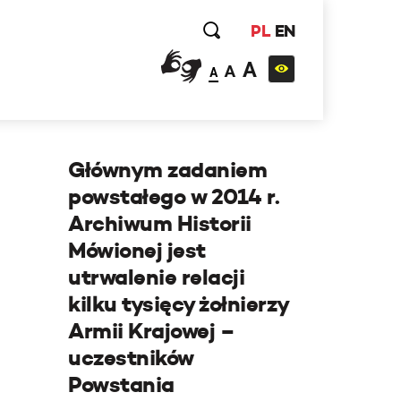
PL
EN
A
A
A
Głównym zadaniem
powstałego w 2014 r.
Archiwum Historii
Mówionej jest
utrwalenie relacji
kilku tysięcy żołnierzy
Armii Krajowej –
uczestników
Powstania