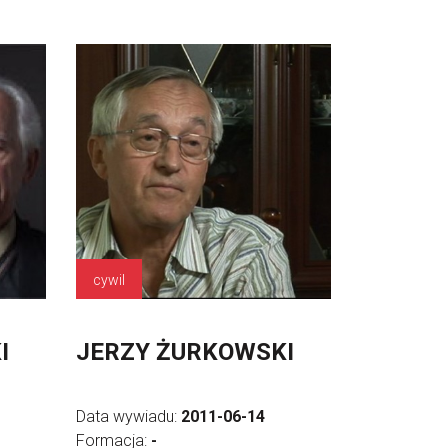
cywil
I
JERZY ŻURKOWSKI
Data wywiadu:
2011-06-14
Formacja:
-