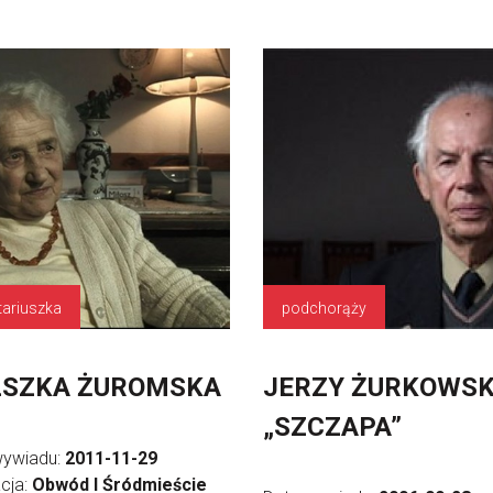
tariuszka
podchorąży
LSZKA ŻUROMSKA
JERZY ŻURKOWSK
„SZCZAPA”
wywiadu:
2011-11-29
cja:
Obwód I Śródmieście