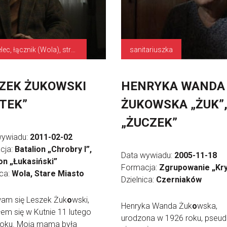
strzelec, łącznik (Wola), strzelec (Stare Miasto)
sanitariuszka
ZEK ŻUKOWSKI
HENRYKA WANDA
TEK”
ŻUKOWSKA „ŻUK”
„ŻUCZEK”
wywiadu:
2011-02-02
cja:
Batalion „Chrobry I”,
Data wywiadu:
2005-11-18
on „Łukasiński”
Formacja:
Zgrupowanie „Kr
ica:
Wola, Stare Miasto
Dzielnica:
Czerniaków
am się Leszek Żuk
o
wski,
Henryka Wanda Żuk
o
wska,
łem się w Kutnie 11 lutego
urodzona w 1926 roku, pseu
roku. Moja mama była