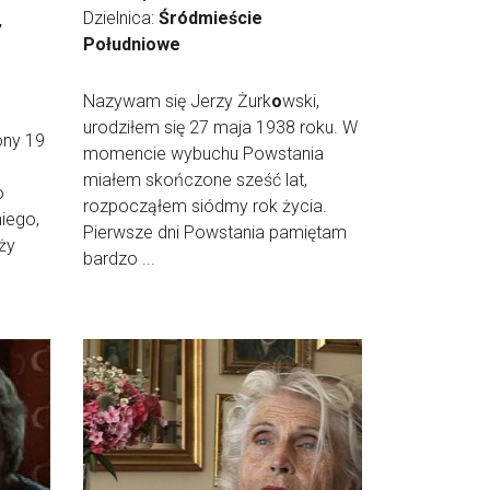
Dzielnica:
Śródmieście
”
Południowe
Nazywam się Jerzy Żurk
o
wski,
urodziłem się 27 maja 1938 roku. W
ony 19
momencie wybuchu Powstania
miałem skończone sześć lat,
o
rozpocząłem siódmy rok życia.
iego,
Pierwsze dni Powstania pamiętam
ży
bardzo ...