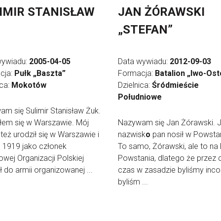
IMIR STANISŁAW
JAN ŻÓRAWSKI
„STEFAN”
wywiadu:
2005-04-05
Data wywiadu:
2012-09-03
cja:
Pułk „Baszta”
Formacja:
Batalion „Iwo-Ost
ica:
Mokotów
Dzielnica:
Śródmieście
Południowe
m się Sulimir Stanisław Żuk.
iłem się w Warszawie. Mój
Nazywam się Jan Żórawski. J
 też urodził się w Warszawie i
nazwisk
o
pan nosił w Powsta
 1919 jako członek
To samo, Żórawski, ale to na
wej Organizacji Polskiej
Powstania, dlatego że przez 
ł do armii organizowanej ...
czas w zasadzie byliśmy inco
byliśm ...