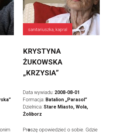
sanitariuszka, kapral
KRYSTYNA
,
ŻUKOWSKA
„KRZYSIA”
Data wywiadu:
2008-08-01
yska”
Formacja:
Batalion „Parasol”
Dzielnica:
Stare Miasto, Wola,
Żoliborz
donim
Pr
o
szę opowiedzieć o sobie. Gdzie