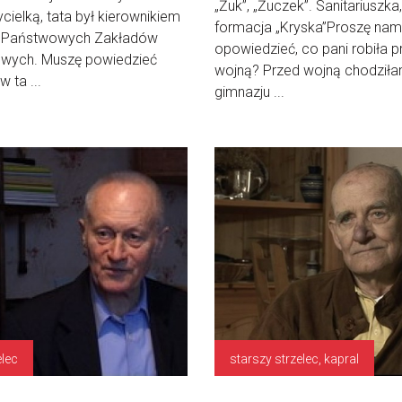
„Żuk”, „Żuczek”. Sanitariuszka,
cielką, tata był kierownikiem
formacja „Kryska”Proszę nam
 Państwowych Zakładów
opowiedzieć, co pani robiła p
wych. Muszę powiedzieć
wojną? Przed wojną chodził
w ta ...
gimnazju ...
elec
starszy strzelec, kapral