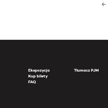
Ekspozycja
Tłumacz PJM
Kup bilety
FAQ