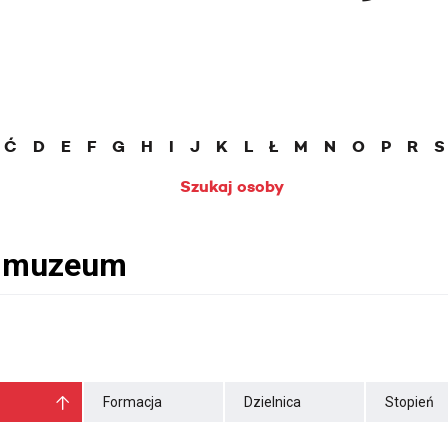
Ć
D
E
F
G
H
I
J
K
L
Ł
M
N
O
P
R
S
Szukaj osoby
Formacja
Dzielnica
Stopień