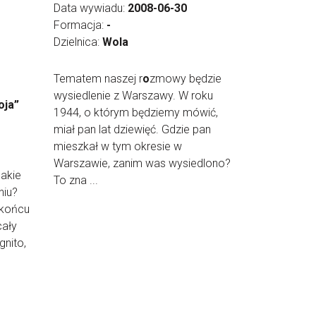
Data wywiadu:
2008-06-30
Formacja:
-
Dzielnica:
Wola
Tematem naszej r
o
zmowy będzie
wysiedlenie z Warszawy. W roku
oja”
1944, o którym będziemy mówić,
miał pan lat dziewięć. Gdzie pan
mieszkał w tym okresie w
Warszawie, zanim was wysiedlono?
akie
To zna ...
niu?
 końcu
cały
gnito,