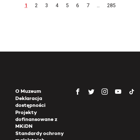
1
2
3
4
5
6
7
...
285
O Muzeum
Deklaracja
dostępności
Projekty
dofinansowane z
MKiDN
Standardy ochrony