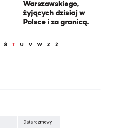
Warszawskiego,
żyjących dzisiaj w
Polsce i za granicą.
Ś
T
U
V
W
Z
Ż
Data rozmowy