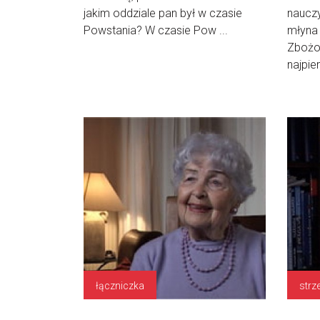
jakim oddziale pan był w czasie
nauczy
Powstania? W czasie Pow ...
młyna
Zbożo
najpier
łączniczka
strz