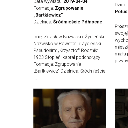
Data wywiadu:
2019-04-04
Dzieln
Formacja:
Zgrupowanie
Połud
„Bartkiewicz”
Dzielnica:
Śródmieście Północne
Pr
o
sz
swojej
Imię: Zdzisław Nazwisk
o
: Życieński
wycho
Nazwisko w Powstaniu: Życieński
mieszk
Pseudonim: „Krzysztof” Rocznik:
miała
1923 Stopień: kapral podchorąży
przybyl
Formacja: Zgrupowanie
„Bartkiewicz” Dzielnica: Śródmieście
...