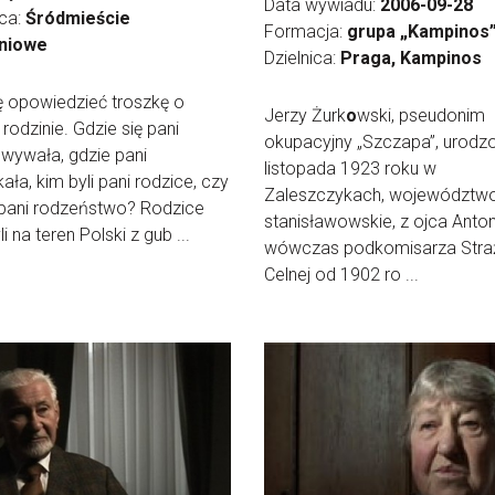
Data wywiadu:
2006-09-28
ica:
Śródmieście
Formacja:
grupa „Kampinos
niowe
Dzielnica:
Praga, Kampinos
ę opowiedzieć troszkę o
Jerzy Żurk
o
wski, pseudonim
 rodzinie. Gdzie się pani
okupacyjny „Szczapa”, urodz
wywała, gdzie pani
listopada 1923 roku w
ała, kim byli pani rodzice, czy
Zaleszczykach, województw
 pani rodzeństwo? Rodzice
stanisławowskie, z ojca Anton
i na teren Polski z gub ...
wówczas podkomisarza Stra
Celnej od 1902 ro ...