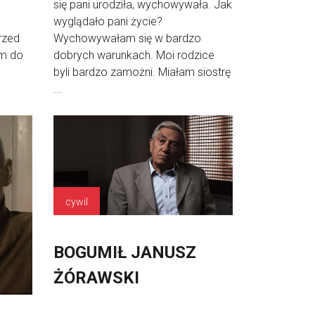
się pani urodziła, wychowywała. Jak
wyglądało pani życie?
rzed
Wychowywałam się w bardzo
am do
dobrych warunkach. Moi rodzice
byli bardzo zamożni. Miałam siostrę
...
cywil
BOGUMIŁ JANUSZ
ŻÓRAWSKI