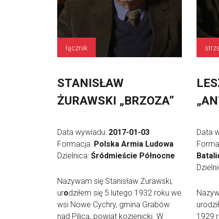
łącznik
STANISŁAW
LES
ŻURAWSKI „BRZOZA”
„AN
Data wywiadu:
2017-01-03
Data 
Formacja:
Polska Armia Ludowa
Forma
Dzielnica:
Śródmieście Północne
Batali
Dzieln
Nazywam się Stanisław Żurawski,
ur
o
dziłem się 5 lutego 1932 roku we
Nazyw
wsi Nowe Cychry, gmina Grabów
urodzi
nad Pilicą, powiat kozienicki. W
1929 