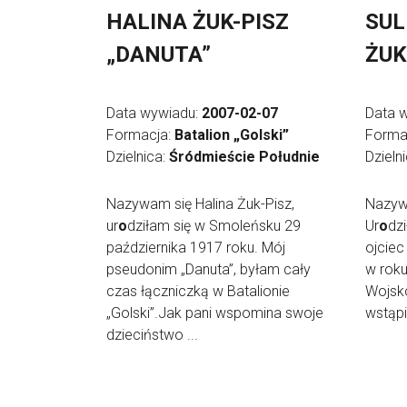
HALINA ŻUK-PISZ
SUL
„DANUTA”
ŻUK
Data wywiadu:
2007-02-07
Data 
Formacja:
Batalion „Golski”
Forma
Dzielnica:
Śródmieście Południe
Dzieln
Nazywam się Halina Żuk-Pisz,
Nazywa
ur
o
dziłam się w Smoleńsku 29
Ur
o
dz
października 1917 roku. Mój
ojciec
pseudonim „Danuta”, byłam cały
w roku
czas łączniczką w Batalionie
Wojsko
„Golski”.Jak pani wspomina swoje
wstąpi
dzieciństwo ...