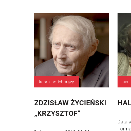
kapral podchorąży
sani
ZDZISŁAW ŻYCIEŃSKI
HA
„KRZYSZTOF”
Data 
Forma