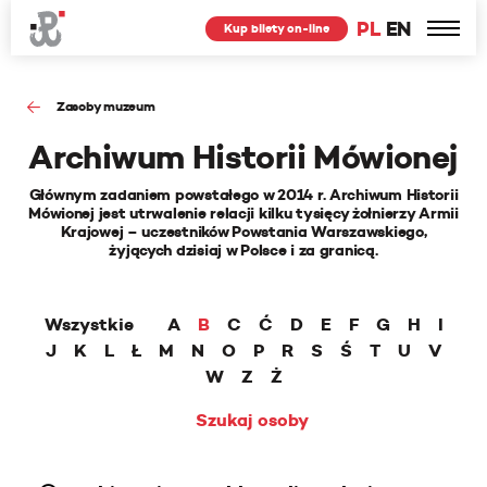
PL
EN
Kup bilety on-line
Zasoby muzeum
Archiwum Historii Mówionej
Głównym zadaniem powstałego w 2014 r. Archiwum Historii
Mówionej jest utrwalenie relacji kilku tysięcy żołnierzy Armii
Krajowej – uczestników Powstania Warszawskiego,
żyjących dzisiaj w Polsce i za granicą.
Wszystkie
A
B
C
Ć
D
E
F
G
H
I
J
K
L
Ł
M
N
O
P
R
S
Ś
T
U
V
W
Z
Ż
Szukaj osoby