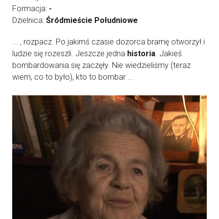
Formacja:
-
Dzielnica:
Śródmieście Południowe
... , rozpacz. Po jakimś czasie dozorca bramę otworzył i
ludzie się rozeszli. Jeszcze jedna
historia
. Jakieś
bombardowania się zaczęły. Nie wiedzieliśmy (teraz
wiem, co to było), kto to bombar ...