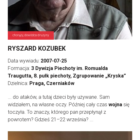
chorąży, dowódca drużyny
RYSZARD KOZUBEK
Data wywiadu:
2007-07-25
Formacja:
3 Dywizja Piechoty im. Romualda
Traugutta, 8. pułk piechoty, Zgrupowanie „Kryska”
Dzielnica:
Praga, Czerniaków
... do ataków, a tutaj dzieci były używane. Sam
widziałem, na własne oczy. Później cały czas
wojna
się
toczyła. To znaczy, którego pan przepłynął z
powrotem? Gdzieś 21–22 września? ...