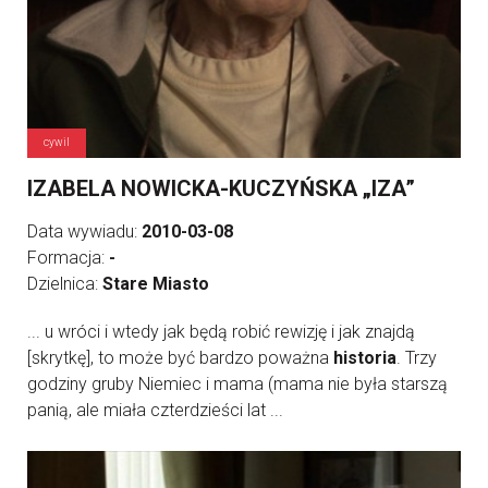
cywil
IZABELA NOWICKA-KUCZYŃSKA „IZA”
Data wywiadu:
2010-03-08
Formacja:
-
Dzielnica:
Stare Miasto
... u wróci i wtedy jak będą robić rewizję i jak znajdą
[skrytkę], to może być bardzo poważna
historia
. Trzy
godziny gruby Niemiec i mama (mama nie była starszą
panią, ale miała czterdzieści lat ...