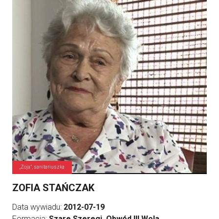
„Zoja”, sanitariuszka
ZOFIA STAŃCZAK
Data wywiadu:
2012-07-19
Formacja:
Szare Szeregi, Obwód III Wola