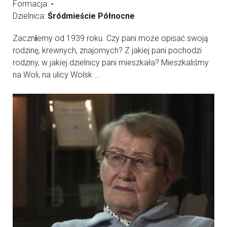
Formacja:
-
Dzielnica:
Śródmieście Północne
Zaczn
i
emy od 1939 roku. Czy pani może opisać swoją
rodzinę, krewnych, znajomych? Z jakiej pani pochodzi
rodziny, w jakiej dzielnicy pani mieszkała? Mieszkaliśmy
na Woli, na ulicy Wolsk ...