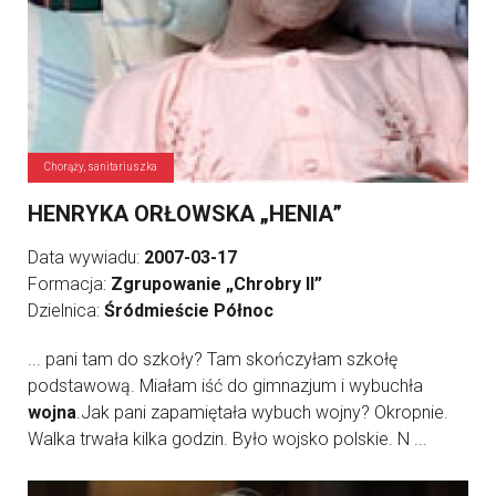
Chorąży, sanitariuszka
HENRYKA ORŁOWSKA „HENIA”
Data wywiadu:
2007-03-17
Formacja:
Zgrupowanie „Chrobry II”
Dzielnica:
Śródmieście Północ
... pani tam do szkoły? Tam skończyłam szkołę
podstawową. Miałam iść do gimnazjum i wybuchła
wojna
.Jak pani zapamiętała wybuch wojny? Okropnie.
Walka trwała kilka godzin. Było wojsko polskie. N ...