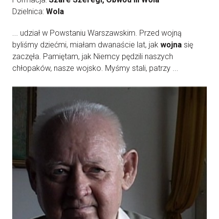
Dzielnica:
Wola
... udział w Powstaniu Warszawskim. Przed wojną
byliśmy dziećmi, miałam dwanaście lat, jak
wojna
się
zaczęła. Pamiętam, jak Niemcy pędzili naszych
chłopaków, nasze wojsko. Myśmy stali, patrzy ...