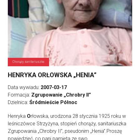
Chorąży, sanitariuszka
HENRYKA ORŁOWSKA „HENIA”
Data wywiadu:
2007-03-17
Formacja:
Zgrupowanie „Chrobry II”
Dzielnica:
Śródmieście Północ
Henryka
O
rłowska, urodzona 28 stycznia 1925 roku w
leśniczówce Strzyżyna, stopień chorąży, sanitariuszka
Zgrupowania „Chrobry II”, pseudonim „Henia”.Proszę
powiedzieć, co pani pamięta ze swo ...