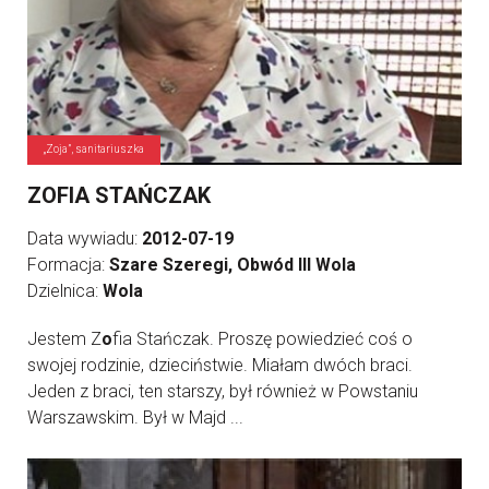
„Zoja”, sanitariuszka
ZOFIA STAŃCZAK
Data wywiadu:
2012-07-19
Formacja:
Szare Szeregi, Obwód III Wola
Dzielnica:
Wola
Jestem Z
o
fia Stańczak. Proszę powiedzieć coś o
swojej rodzinie, dzieciństwie. Miałam dwóch braci.
Jeden z braci, ten starszy, był również w Powstaniu
Warszawskim. Był w Majd ...