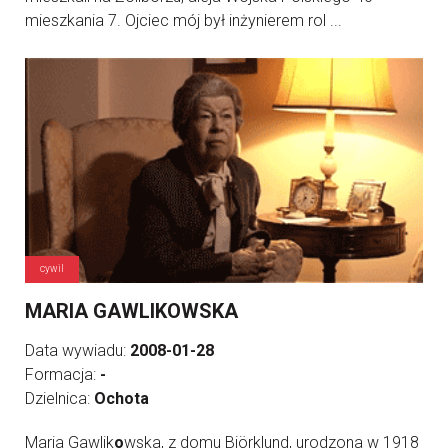
mieszkania 7. Ojciec mój był inżynierem rol ...
cywil
MARIA GAWLIKOWSKA
Data wywiadu:
2008-01-28
Formacja:
-
Dzielnica:
Ochota
Maria Gawlik
o
wska, z domu Björklund, urodzona w 1918