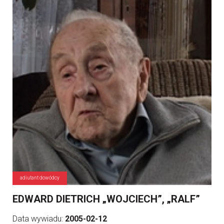
adiutant dowódcy
EDWARD DIETRICH „WOJCIECH”, „RALF”
Data wywiadu:
2005-02-12