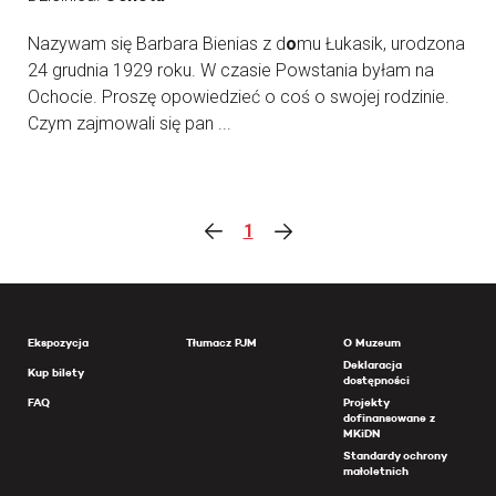
Nazywam się Barbara Bienias z d
o
mu Łukasik, urodzona
24 grudnia 1929 roku. W czasie Powstania byłam na
Ochocie. Proszę opowiedzieć o coś o swojej rodzinie.
Czym zajmowali się pan ...
1
Ekspozycja
Tłumacz PJM
O Muzeum
Deklaracja
Kup bilety
dostępności
FAQ
Projekty
dofinansowane z
MKiDN
Standardy ochrony
małoletnich