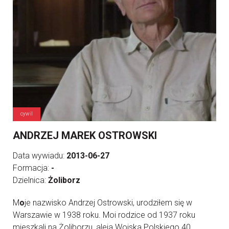
cywil
ANDRZEJ MAREK OSTROWSKI
Data wywiadu:
2013-06-27
Formacja:
-
Dzielnica:
Żoliborz
M
o
je nazwisko Andrzej Ostrowski, urodziłem się w
Warszawie w 1938 roku. Moi rodzice od 1937 roku
mieszkali na Żoliborzu, aleja Wojska Polskiego 40