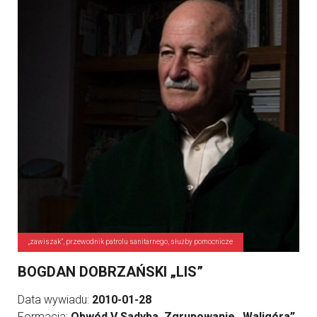
„zawiszak”, przewodnik patrolu sanitarnego, służby pomocnicze
BOGDAN DOBRZAŃSKI „LIS”
Data wywiadu:
2010-01-28
Formacja:
Obwód V Sadyba, Zgrupowanie „Waligóra”