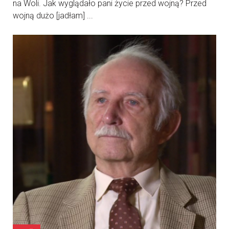
na Woli. Jak wyglądało pani życie przed wojną? Przed
wojną dużo [jadłam] ...