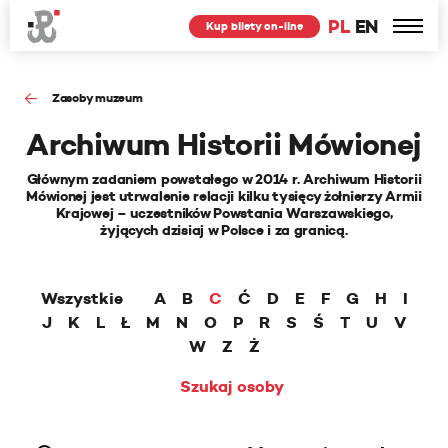
PL
EN
Kup bilety on-line
Zasoby muzeum
Archiwum Historii Mówionej
Głównym zadaniem powstałego w 2014 r. Archiwum Historii
Mówionej jest utrwalenie relacji kilku tysięcy żołnierzy Armii
Krajowej – uczestników Powstania Warszawskiego,
żyjących dzisiaj w Polsce i za granicą.
Wszystkie
A
B
C
Ć
D
E
F
G
H
I
J
K
L
Ł
M
N
O
P
R
S
Ś
T
U
V
W
Z
Ż
Szukaj osoby