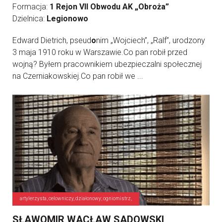
Formacja:
1 Rejon VII Obwodu AK „Obroża”
Dzielnica:
Legionowo
Edward Dietrich, pseud
o
nim „Wojciech”, „Ralf”, urodzony
3 maja 1910 roku w Warszawie.Co pan robił przed
wojną? Byłem pracownikiem ubezpieczalni społecznej
na Czerniakowskiej.Co pan robił we ...
artylerzysta, celowniczy, działonowy; ogniomistrz,
SŁAWOMIR WACŁAW SADOWSKI