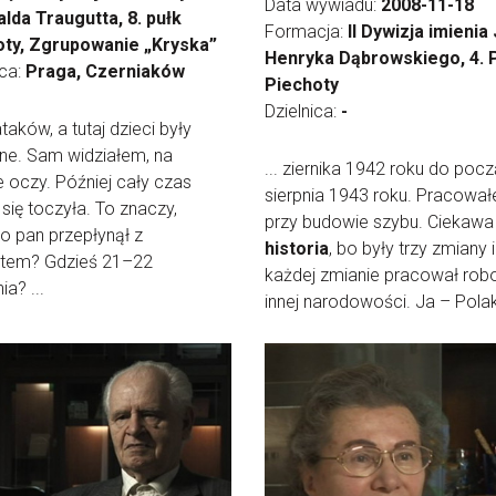
Data wywiadu:
2008-11-18
lda Traugutta, 8. pułk
Formacja:
II Dywizja imienia
oty, Zgrupowanie „Kryska”
Henryka Dąbrowskiego, 4. 
ica:
Praga, Czerniaków
Piechoty
Dzielnica:
-
ataków, a tutaj dzieci były
ne. Sam widziałem, na
... ziernika 1942 roku do poc
 oczy. Później cały czas
sierpnia 1943 roku. Pracowa
się toczyła. To znaczy,
przy budowie szybu. Ciekawa
o pan przepłynął z
historia
, bo były trzy zmiany 
tem? Gdzieś 21–22
każdej zmianie pracował robo
ia? ...
innej narodowości. Ja – Polak,