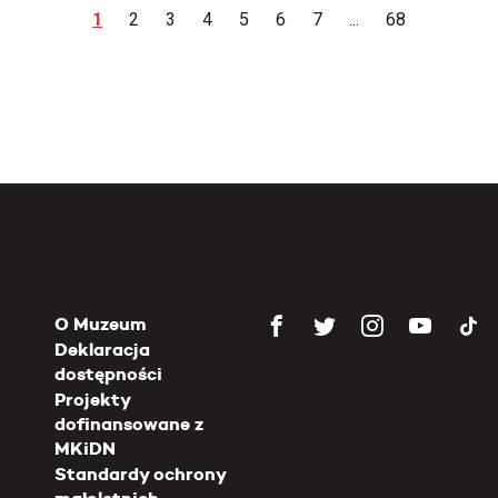
1
2
3
4
5
6
7
...
68
O Muzeum
Deklaracja
dostępności
Projekty
dofinansowane z
MKiDN
Standardy ochrony