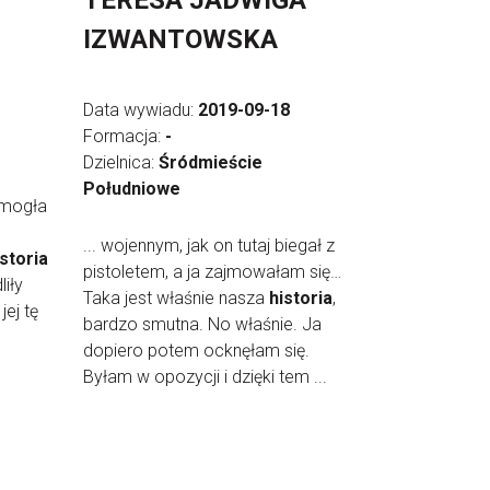
TERESA JADWIGA
IZWANTOWSKA
Data wywiadu:
2019-09-18
Formacja:
-
Dzielnica:
Śródmieście
Południowe
 mogła
... wojennym, jak on tutaj biegał z
istoria
pistoletem, a ja zajmowałam się…
liły
Taka jest właśnie nasza
historia
,
jej tę
bardzo smutna. No właśnie. Ja
dopiero potem ocknęłam się.
Byłam w opozycji i dzięki tem ...