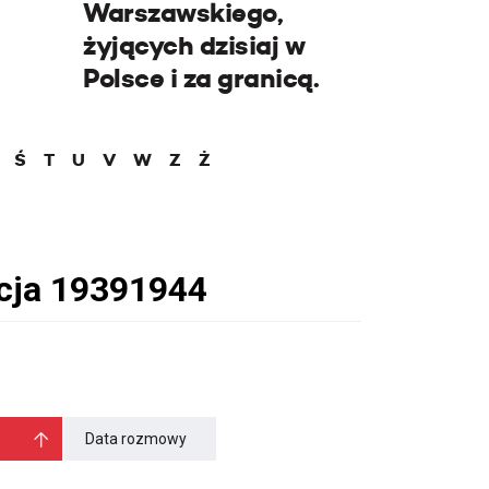
Warszawskiego,
żyjących dzisiaj w
Polsce i za granicą.
Ś
T
U
V
W
Z
Ż
Data rozmowy