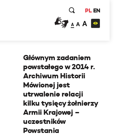
PL
EN
A
A
A
Głównym zadaniem
powstałego w 2014 r.
Archiwum Historii
Mówionej jest
utrwalenie relacji
kilku tysięcy żołnierzy
Armii Krajowej –
uczestników
Powstania