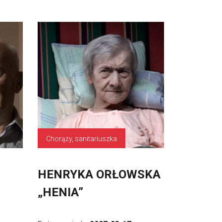
Chorąży, sanitariuszka
HENRYKA ORŁOWSKA
„HENIA”