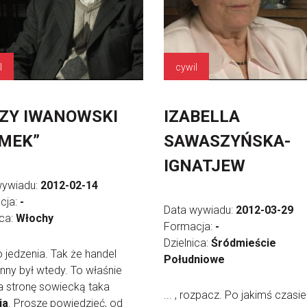
l
cywil
ZY IWANOWSKI
IZABELLA
MEK”
SAWASZYŃSKA-
IGNATJEW
wywiadu:
2012-02-14
cja:
-
Data wywiadu:
2012-03-29
ica:
Włochy
Formacja:
-
Dzielnica:
Śródmieście
do jedzenia. Tak że handel
Południowe
ny był wtedy. To właśnie
a stronę sowiecką taka
... , rozpacz. Po jakimś czasie
ia
. Proszę powiedzieć, od