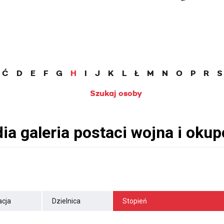
Ć
D
E
F
G
H
I
J
K
L
Ł
M
N
O
P
R
S
Szukaj osoby
cja
Dzielnica
Stopień