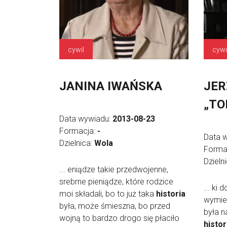
cywil
cywi
JANINA IWAŃSKA
JER
„TO
Data wywiadu:
2013-08-23
Formacja:
-
Data 
Dzielnica:
Wola
Forma
Dzieln
... eniądze takie przedwojenne,
srebrne pieniądze, które rodzice
... ki 
moi składali, bo to już taka
historia
wymien
była, może śmieszna, bo przed
była n
wojną to bardzo drogo się płaciło
histor