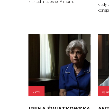
za studia, czesne. A moi ro ...
kiedy 
konspi
cywil
cywi