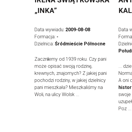
IRENA ŚWIĄTKOWSKA
AN
„INKA”
KA
Data wywiadu:
2009-08-08
Data 
Formacja:
-
Forma
Dzielnica:
Śródmieście Północne
Dzieln
Połud
Zaczn
i
emy od 1939 roku. Czy pani
może opisać swoją rodzinę,
... dz
krewnych, znajomych? Z jakiej pani
Norma
pochodzi rodziny, w jakiej dzielnicy
A oni 
pani mieszkała? Mieszkaliśmy na
histor
Woli, na ulicy Wolsk ...
swoje 
uzupeł
Poz ...