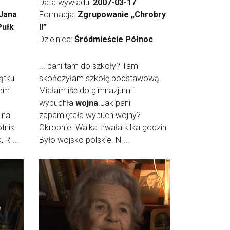
Data wywiadu:
2007-03-17
 Jana
Formacja:
Zgrupowanie „Chrobry
Pułk
II”
Dzielnica:
Śródmieście Północ
... pani tam do szkoły? Tam
zątku
skończyłam szkołę podstawową.
łem
Miałam iść do gimnazjum i
wybuchła
wojna
.Jak pani
i na
zapamiętała wybuch wojny?
tnik
Okropnie. Walka trwała kilka godzin.
 R ...
Było wojsko polskie. N ...