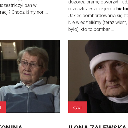
dozorca bramę otworzył i ludz
uczestniczył pan w
rozeszli. Jeszcze jedna
histo
racji? Chodziliśmy nor ...
Jakieś bombardowania się za
Nie wiedzieliśmy (teraz wiem,
było), kto to bombar ...
l
cywil