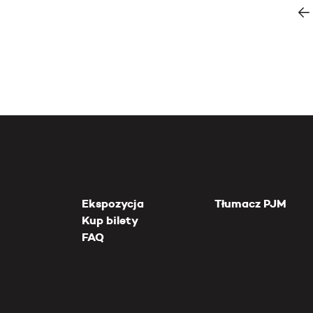
Ekspozycja
Tłumacz PJM
Kup bilety
FAQ