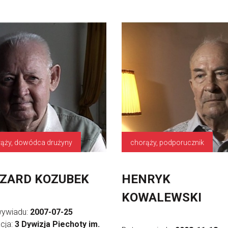
ąży, dowódca drużyny
chorąży, podporucznik
ZARD KOZUBEK
HENRYK
KOWALEWSKI
wywiadu:
2007-07-25
cja:
3 Dywizja Piechoty im.