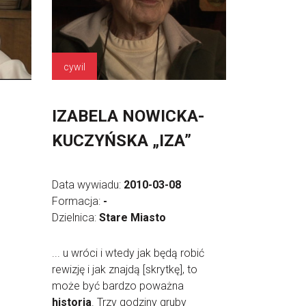
cywil
IZABELA NOWICKA-
KUCZYŃSKA „IZA”
Data wywiadu:
2010-03-08
Formacja:
-
Dzielnica:
Stare Miasto
... u wróci i wtedy jak będą robić
rewizję i jak znajdą [skrytkę], to
może być bardzo poważna
historia
. Trzy godziny gruby