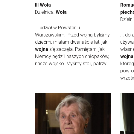
III Wola
Romua
Dzielnica:
Wola
piech
Dzieln
... udział w Powstaniu
Warszawskim. Przed wojną byliśmy
... do 
dziećmi, miałam dwanaście lat, jak
używa
wojna
się zaczęła. Pamiętam, jak
własne
Niemcy pędzili naszych chłopaków,
wojna
nasze wojsko. Myśmy stali, patrzy ...
któreg
powro
wrześn