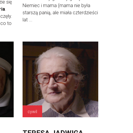
ie się
Niemiec i mama (mama nie była
ria
.
starszą panią, ale miała czterdzieści
częły.
lat ...
 co to
cywil