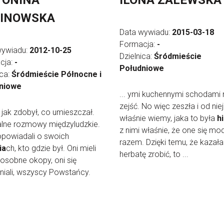
TONINA
ILONA ZALEWSKA
LINOWSKA
Data wywiadu:
2015-03-18
Formacja:
-
wywiadu:
2012-10-25
Dzielnica:
Śródmieście
cja:
-
Południowe
ica:
Śródmieście Północne i
niowe
... ymi kuchennymi schodami
zejść. No więc zeszła i od niej
ie jak zdobył, co umieszczał.
właśnie wiemy, jaka to była
h
lne rozmowy międzyludzkie.
z nimi właśnie, że one się mod
opowiadali o swoich
razem. Dzięki temu, że kazała 
ia
ch, kto gdzie był. Oni mieli
herbatę zrobić, to ...
osobne okopy, oni się
niali, wszyscy Powstańcy.