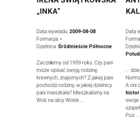
IRENA ŚWIĄTKOWSKA
AN
„INKA”
KA
Data wywiadu:
2009-08-08
Data 
Formacja:
-
Forma
Dzielnica:
Śródmieście Północne
Dzieln
Połud
Zaczn
i
emy od 1939 roku. Czy pani
może opisać swoją rodzinę,
... dz
krewnych, znajomych? Z jakiej pani
Norma
pochodzi rodziny, w jakiej dzielnicy
A oni 
pani mieszkała? Mieszkaliśmy na
histor
Woli, na ulicy Wolsk ...
swoje 
uzupeł
Poz ...