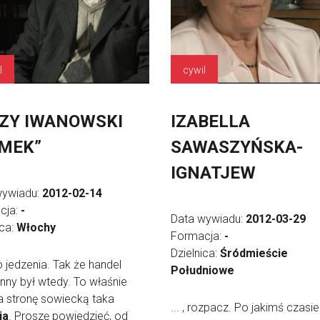
l
cywil
ZY IWANOWSKI
IZABELLA
MEK”
SAWASZYŃSKA-
IGNATJEW
wywiadu:
2012-02-14
cja:
-
Data wywiadu:
2012-03-29
ica:
Włochy
Formacja:
-
Dzielnica:
Śródmieście
do jedzenia. Tak że handel
Południowe
ny był wtedy. To właśnie
a stronę sowiecką taka
... , rozpacz. Po jakimś czasie
ia
. Proszę powiedzieć, od