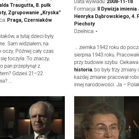
Data wywiadu:
2008-11-18
lda Traugutta, 8. pułk
Formacja:
II Dywizja imienia
oty, Zgrupowanie „Kryska”
Henryka Dąbrowskiego, 4. 
ica:
Praga, Czerniaków
Piechoty
Dzielnica:
-
ataków, a tutaj dzieci były
ne. Sam widziałem, na
... ziernika 1942 roku do poc
 oczy. Później cały czas
sierpnia 1943 roku. Pracowa
się toczyła. To znaczy,
przy budowie szybu. Ciekawa
o pan przepłynął z
historia
, bo były trzy zmiany 
tem? Gdzieś 21–22
każdej zmianie pracował robo
ia? ...
innej narodowości. Ja – Polak,