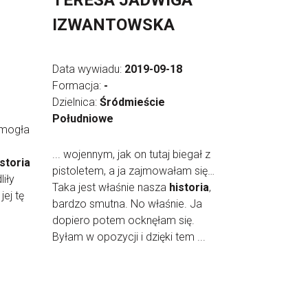
TERESA JADWIGA
IZWANTOWSKA
Data wywiadu:
2019-09-18
Formacja:
-
Dzielnica:
Śródmieście
Południowe
 mogła
... wojennym, jak on tutaj biegał z
istoria
pistoletem, a ja zajmowałam się…
liły
Taka jest właśnie nasza
historia
,
jej tę
bardzo smutna. No właśnie. Ja
dopiero potem ocknęłam się.
Byłam w opozycji i dzięki tem ...