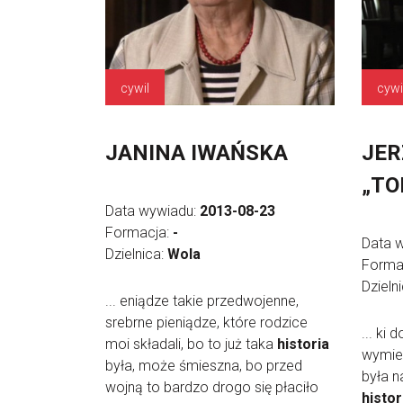
cywil
cywi
JANINA IWAŃSKA
JER
„TO
Data wywiadu:
2013-08-23
Formacja:
-
Data 
Dzielnica:
Wola
Forma
Dzieln
... eniądze takie przedwojenne,
srebrne pieniądze, które rodzice
... ki 
moi składali, bo to już taka
historia
wymien
była, może śmieszna, bo przed
była n
wojną to bardzo drogo się płaciło
histor