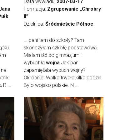
Data wywiadu:
2007-03-17
 Jana
Formacja:
Zgrupowanie „Chrobry
Pułk
II”
Dzielnica:
Śródmieście Północ
... pani tam do szkoły? Tam
zątku
skończyłam szkołę podstawową.
łem
Miałam iść do gimnazjum i
wybuchła
wojna
.Jak pani
i na
zapamiętała wybuch wojny?
tnik
Okropnie. Walka trwała kilka godzin.
 R ...
Było wojsko polskie. N ...