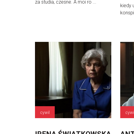
za studia, czesne. A moi ro ...
kiedy 
konspi
cywil
cywi