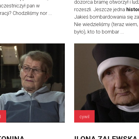
dozorca bramę otworzył i ludz
uczestniczył pan w
rozeszli. Jeszcze jedna
histo
racji? Chodziliśmy nor ...
Jakieś bombardowania się za
Nie wiedzieliśmy (teraz wiem,
było), kto to bombar ...
l
cywil