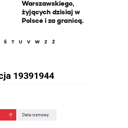
Warszawskiego,
żyjących dzisiaj w
Polsce i za granicą.
Ś
T
U
V
W
Z
Ż
Data rozmowy