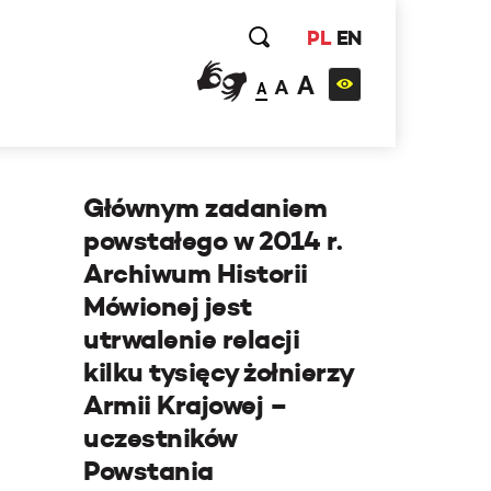
PL
EN
A
A
A
Głównym zadaniem
powstałego w 2014 r.
Archiwum Historii
Mówionej jest
utrwalenie relacji
kilku tysięcy żołnierzy
Armii Krajowej –
uczestników
Powstania