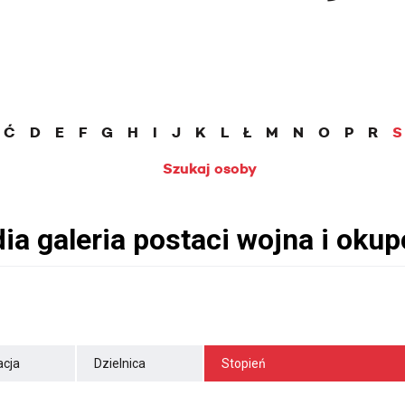
Ć
D
E
F
G
H
I
J
K
L
Ł
M
N
O
P
R
S
Szukaj osoby
cja
Dzielnica
Stopień