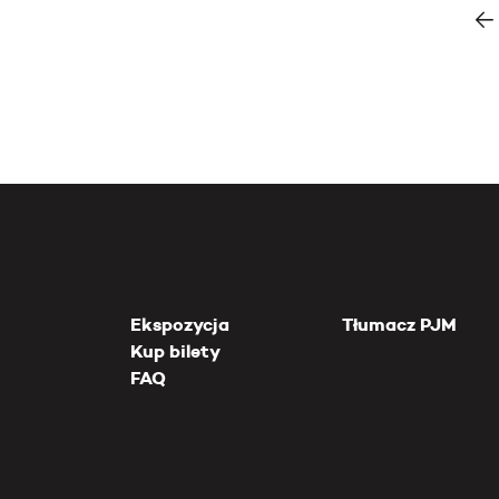
Ekspozycja
Tłumacz PJM
Kup bilety
FAQ