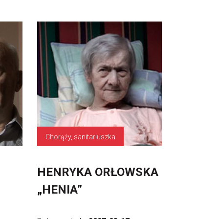
Chorąży, sanitariuszka
HENRYKA ORŁOWSKA
„HENIA”