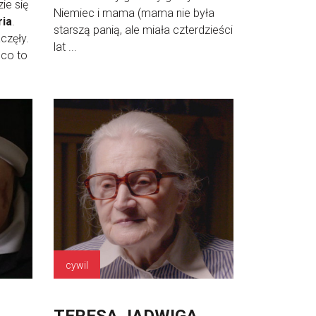
ie się
Niemiec i mama (mama nie była
ria
.
starszą panią, ale miała czterdzieści
częły.
lat ...
 co to
cywil