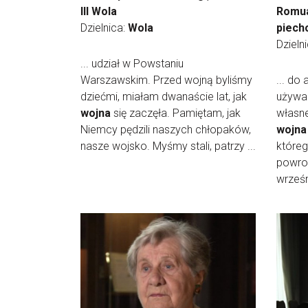
III Wola
Romua
Dzielnica:
Wola
piech
Dzieln
... udział w Powstaniu
Warszawskim. Przed wojną byliśmy
... do 
dziećmi, miałam dwanaście lat, jak
używa
wojna
się zaczęła. Pamiętam, jak
własne
Niemcy pędzili naszych chłopaków,
wojna
nasze wojsko. Myśmy stali, patrzy ...
któreg
powro
wrześn