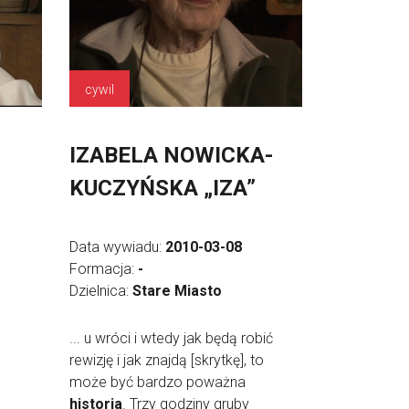
cywil
IZABELA NOWICKA-
KUCZYŃSKA „IZA”
Data wywiadu:
2010-03-08
Formacja:
-
Dzielnica:
Stare Miasto
... u wróci i wtedy jak będą robić
rewizję i jak znajdą [skrytkę], to
może być bardzo poważna
historia
. Trzy godziny gruby