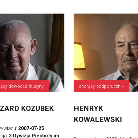
ąży, dowódca drużyny
chorąży, podporucznik
ZARD KOZUBEK
HENRYK
KOWALEWSKI
wywiadu:
2007-07-25
cja:
3 Dywizja Piechoty im.