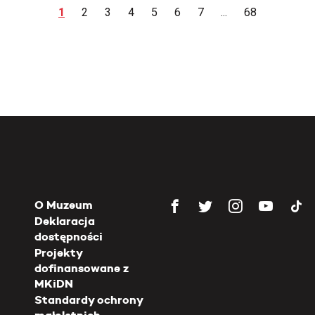
1
2
3
4
5
6
7
...
68
O Muzeum
Deklaracja
dostępności
Projekty
dofinansowane z
MKiDN
Standardy ochrony