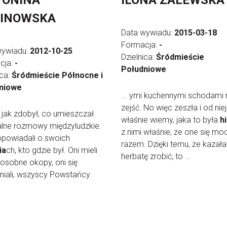
TONINA
ILONA ZALEWSKA
LINOWSKA
Data wywiadu:
2015-03-18
Formacja:
-
wywiadu:
2012-10-25
Dzielnica:
Śródmieście
cja:
-
Południowe
ica:
Śródmieście Północne i
niowe
... ymi kuchennymi schodami
zejść. No więc zeszła i od niej
ie jak zdobył, co umieszczał.
właśnie wiemy, jaka to była
h
lne rozmowy międzyludzkie.
z nimi właśnie, że one się mod
opowiadali o swoich
razem. Dzięki temu, że kazała 
ia
ch, kto gdzie był. Oni mieli
herbatę zrobić, to ...
osobne okopy, oni się
niali, wszyscy Powstańcy.