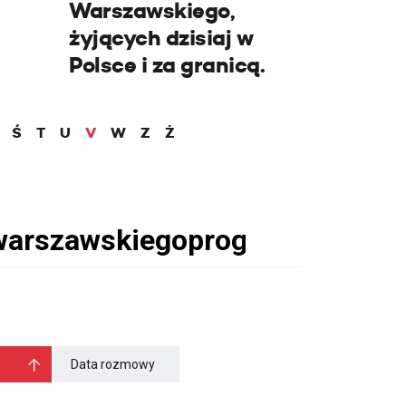
Warszawskiego,
żyjących dzisiaj w
Polsce i za granicą.
Ś
T
U
V
W
Z
Ż
Data rozmowy