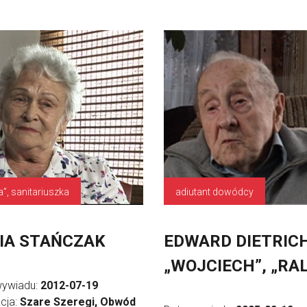
a”, sanitariuszka
adiutant dowódcy
IA STAŃCZAK
EDWARD DIETRIC
„WOJCIECH”, „RA
wywiadu:
2012-07-19
cja:
Szare Szeregi, Obwód