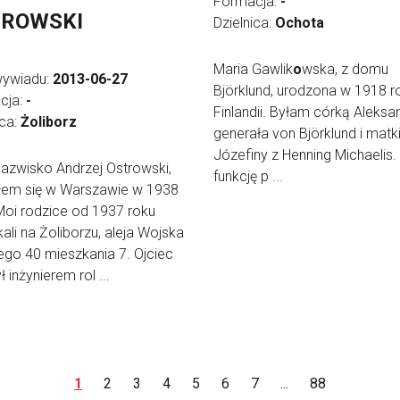
Formacja:
-
TROWSKI
Dzielnica:
Ochota
Maria Gawlik
o
wska, z domu
wywiadu:
2013-06-27
Björklund, urodzona w 1918 r
cja:
-
Finlandii. Byłam córką Aleksa
ica:
Żoliborz
generała von Björklund i matki
Józefiny z Henning Michaelis.
nazwisko Andrzej Ostrowski,
funkcję p ...
iłem się w Warszawie w 1938
Moi rodzice od 1937 roku
ali na Żoliborzu, aleja Wojska
ego 40 mieszkania 7. Ojciec
 inżynierem rol ...
1
2
3
4
5
6
7
...
88