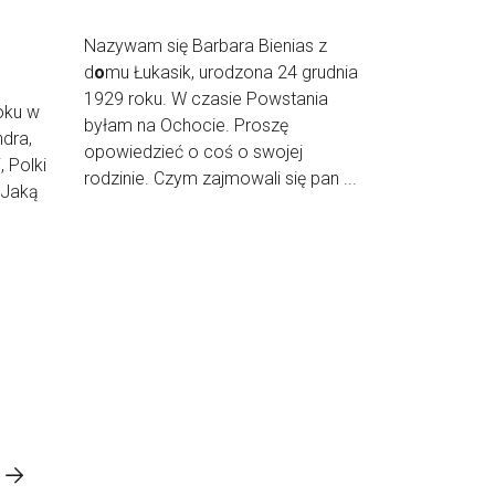
Nazywam się Barbara Bienias z
d
o
mu Łukasik, urodzona 24 grudnia
1929 roku. W czasie Powstania
oku w
byłam na Ochocie. Proszę
ndra,
opowiedzieć o coś o swojej
, Polki
rodzinie. Czym zajmowali się pan ...
 Jaką