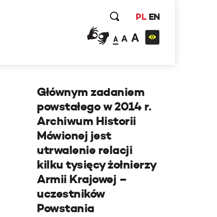
PL
EN
A
A
A
Głównym zadaniem
powstałego w 2014 r.
Archiwum Historii
Mówionej jest
utrwalenie relacji
kilku tysięcy żołnierzy
Armii Krajowej –
uczestników
Powstania