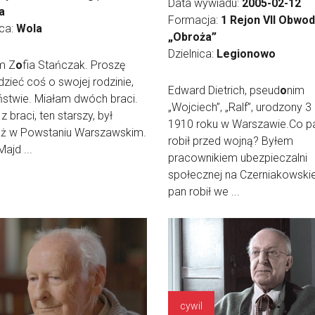
Data wywiadu:
2005-02-12
la
Formacja:
1 Rejon VII Obwo
ica:
Wola
„Obroża”
Dzielnica:
Legionowo
m Z
o
fia Stańczak. Proszę
zieć coś o swojej rodzinie,
Edward Dietrich, pseud
o
nim
ństwie. Miałam dwóch braci.
„Wojciech”, „Ralf”, urodzony 3
z braci, ten starszy, był
1910 roku w Warszawie.Co p
eż w Powstaniu Warszawskim.
robił przed wojną? Byłem
ajd ...
pracownikiem ubezpieczalni
społecznej na Czerniakowski
pan robił we ...
cywil