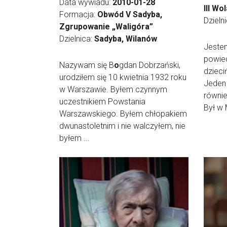
Data wywiadu:
2010-01-28
III Wo
Formacja:
Obwód V Sadyba,
Dzieln
Zgrupowanie „Waligóra”
Dzielnica:
Sadyba, Wilanów
Jeste
powied
Nazywam się B
o
gdan Dobrzański,
dzieci
urodziłem się 10 kwietnia 1932 roku
Jeden 
w Warszawie. Byłem czynnym
równi
uczestnikiem Powstania
Był w M
Warszawskiego. Byłem chłopakiem
dwunastoletnim i nie walczyłem, nie
byłem ...