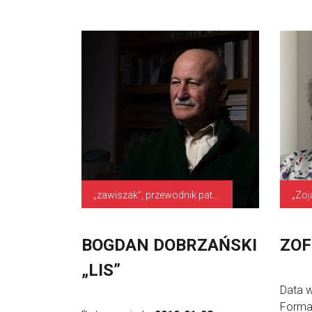
„zawiszak”, przewodnik patrolu sanitarnego, służby pomocnicze
„Zoj
BOGDAN DOBRZAŃSKI
ZOF
„LIS”
Data 
Forma