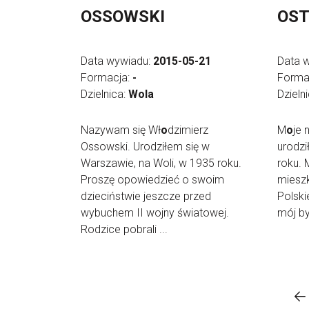
OSSOWSKI
OS
Data wywiadu:
2015-05-21
Data 
Formacja:
-
Forma
Dzielnica:
Wola
Dzieln
Nazywam się Wł
o
dzimierz
M
o
je 
Ossowski. Urodziłem się w
urodz
Warszawie, na Woli, w 1935 roku.
roku. 
Proszę opowiedzieć o swoim
mieszk
dzieciństwie jeszcze przed
Polski
wybuchem II wojny światowej.
mój był
Rodzice pobrali ...