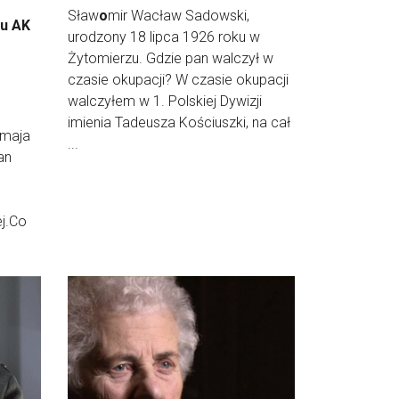
Sław
o
mir Wacław Sadowski,
du AK
urodzony 18 lipca 1926 roku w
Żytomierzu. Gdzie pan walczył w
czasie okupacji? W czasie okupacji
walczyłem w 1. Polskiej Dywizji
imienia Tadeusza Kościuszki, na cał
 maja
...
an
ej.Co