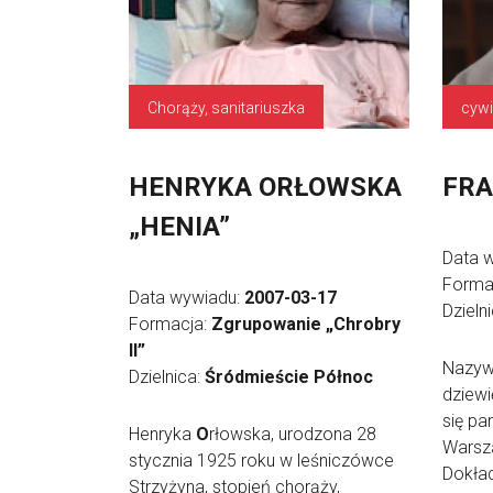
Chorąży, sanitariuszka
cywi
HENRYKA ORŁOWSKA
FRA
„HENIA”
Data 
Forma
Data wywiadu:
2007-03-17
Dzieln
Formacja:
Zgrupowanie „Chrobry
II”
Nazyw
Dzielnica:
Śródmieście Północ
dziewi
się pa
Henryka
O
rłowska, urodzona 28
Warsz
stycznia 1925 roku w leśniczówce
Dokła
Strzyżyna, stopień chorąży,