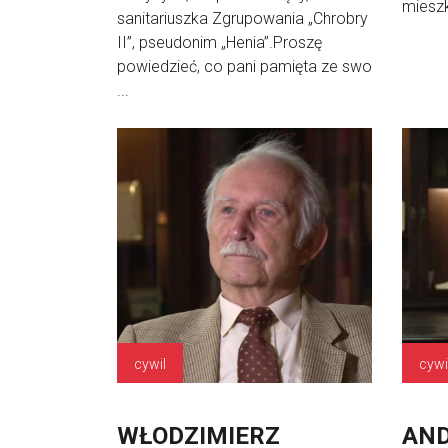
mieszk
sanitariuszka Zgrupowania „Chrobry
II”, pseudonim „Henia”.Proszę
powiedzieć, co pani pamięta ze swo
...
cywil
cywi
WŁODZIMIERZ
AND