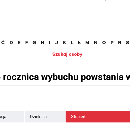
Ć
D
E
F
G
H
I
J
K
L
Ł
M
N
O
P
R
S
Szukaj osoby
cja
Dzielnica
Stopień