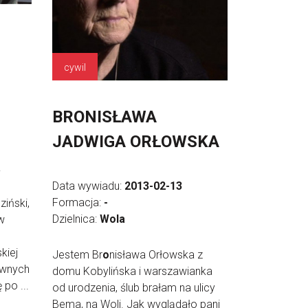
cywil
BRONISŁAWA
JADWIGA ORŁOWSKA
a
Data wywiadu:
2013-02-13
Formacja:
-
ziński,
Dzielnica:
Wola
w
kiej
Jestem Br
o
nisława Orłowska z
ównych
domu Kobylińska i warszawianka
po ...
od urodzenia, ślub brałam na ulicy
Bema, na Woli. Jak wyglądało pani