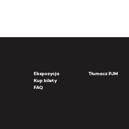
Ekspozycja
Tłumacz PJM
Kup bilety
FAQ