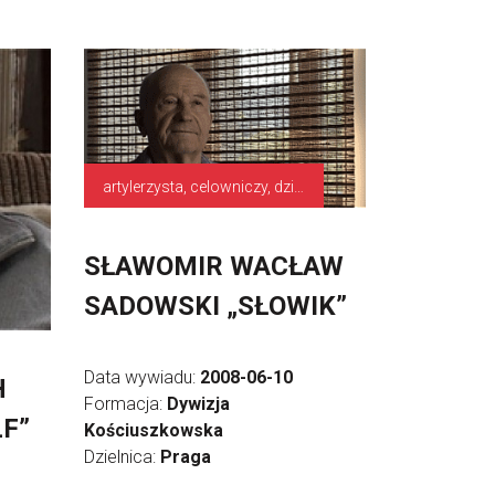
artylerzysta, celowniczy, działonowy; ogniomistrz,
SŁAWOMIR WACŁAW
SADOWSKI „SŁOWIK”
Data wywiadu:
2008-06-10
H
Formacja:
Dywizja
LF”
Kościuszkowska
Dzielnica:
Praga