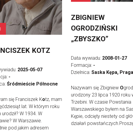
ZBIGNIEW
OGRODZIŃSKI
l
„ZBYSZKO”
NCISZEK KOTZ
Data wywiadu:
2008-01-27
Formacja:
-
wywiadu:
2025-05-07
Dzielnica:
Saska Kępa, Prag
cja:
-
ica:
Śródmieście Północne
Nazywam się Zbigniew
O
grod
urodzony 23 lipca 1920 roku 
am się Franciszek K
o
tz, mam
Trzebini. W czasie Powstania
ęćdziesiąt lat. W którym roku
Warszawskiego byłem na Sas
n urodził? W 1934. W
Kępie, odcięty niestety od gł
awie? W Warszawie.
działań powstańczych.Proszę 
dnie pod jakim adresem