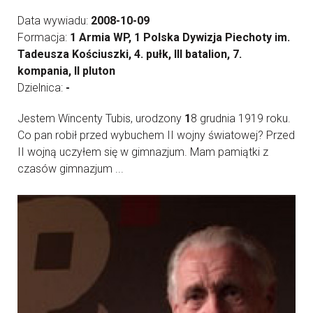
Data wywiadu:
2008-10-09
Formacja:
1 Armia WP, 1 Polska Dywizja Piechoty im.
Tadeusza Kościuszki, 4. pułk, III batalion, 7.
kompania, II pluton
Dzielnica:
-
Jestem Wincenty Tubis, urodzony
1
8 grudnia 1919 roku.
Co pan robił przed wybuchem II wojny światowej? Przed
II wojną uczyłem się w gimnazjum. Mam pamiątki z
czasów gimnazjum ...