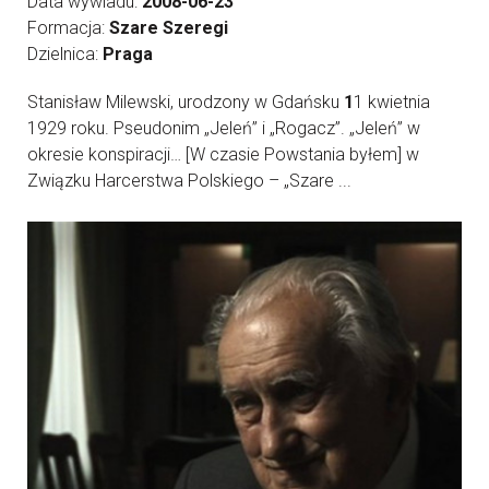
Data wywiadu:
2008-06-23
Formacja:
Szare Szeregi
Dzielnica:
Praga
Stanisław Milewski, urodzony w Gdańsku
1
1 kwietnia
1929 roku. Pseudonim „Jeleń” i „Rogacz”. „Jeleń” w
okresie konspiracji… [W czasie Powstania byłem] w
Związku Harcerstwa Polskiego – „Szare ...