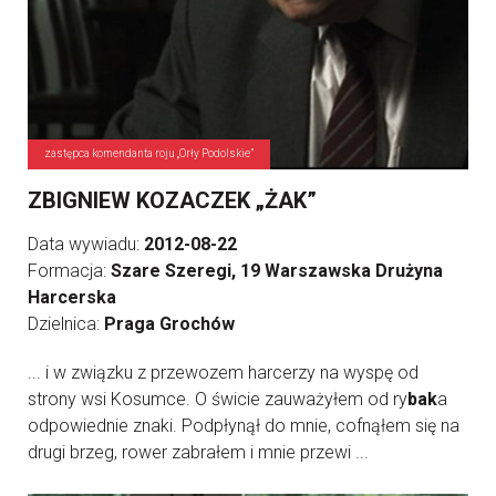
zastępca komendanta roju „Orły Podolskie”
ZBIGNIEW KOZACZEK „ŻAK”
Data wywiadu:
2012-08-22
Formacja:
Szare Szeregi, 19 Warszawska Drużyna
Harcerska
Dzielnica:
Praga Grochów
... i w związku z przewozem harcerzy na wyspę od
strony wsi Kosumce. O świcie zauważyłem od ry
bak
a
odpowiednie znaki. Podpłynął do mnie, cofnąłem się na
drugi brzeg, rower zabrałem i mnie przewi ...