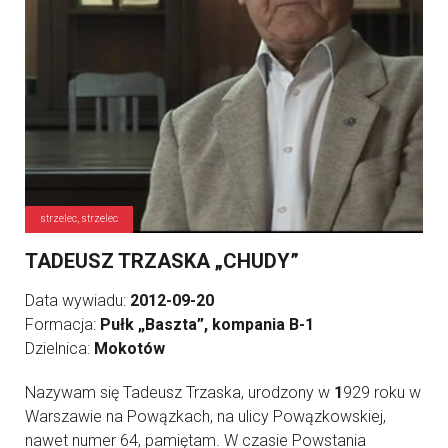
strzelec, strzelec
TADEUSZ TRZASKA „CHUDY”
Data wywiadu:
2012-09-20
Formacja:
Pułk „Baszta”, kompania B-1
Dzielnica:
Mokotów
Nazywam się Tadeusz Trzaska, urodzony w
1
929 roku w
Warszawie na Powązkach, na ulicy Powązkowskiej,
nawet numer 64, pamiętam. W czasie Powstania