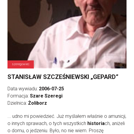
szeregowiec
STANISŁAW SZCZEŚNIEWSKI „GEPARD”
Data wywiadu:
2006-07-25
Formacja:
Szare Szeregi
Dzielnica:
Żoliborz
... udno mi powiedzieć. Już myślałem właśnie o amunicji,
o innych sprawach, o tych wszystkich
historia
ch, aniżeli
o domu, o jedzeniu. Było, no nie wiem. Proszę