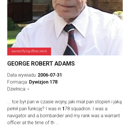
warrant flying officer, lotnik
GEORGE ROBERT ADAMS
Data wywiadu:
2006-07-31
Formacja:
Dywizjon 178
Dzielnica:
-
... tce był pan w czasie wojny, jaki miał pan stopień i jaką
pełnił pan funkcję? I was in
1
78 squadron. I was a
navigator and a bombardier and my rank was a warrant
officer at the time of th ...