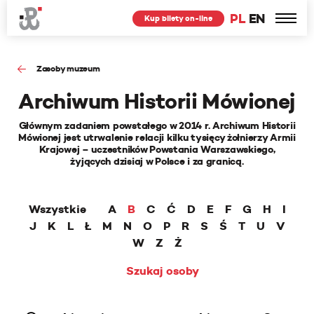
PL
EN
Kup bilety on-line
Zasoby muzeum
Archiwum Historii Mówionej
Głównym zadaniem powstałego w 2014 r. Archiwum Historii
Mówionej jest utrwalenie relacji kilku tysięcy żołnierzy Armii
Krajowej – uczestników Powstania Warszawskiego,
żyjących dzisiaj w Polsce i za granicą.
Wszystkie
A
B
C
Ć
D
E
F
G
H
I
J
K
L
Ł
M
N
O
P
R
S
Ś
T
U
V
W
Z
Ż
Szukaj osoby