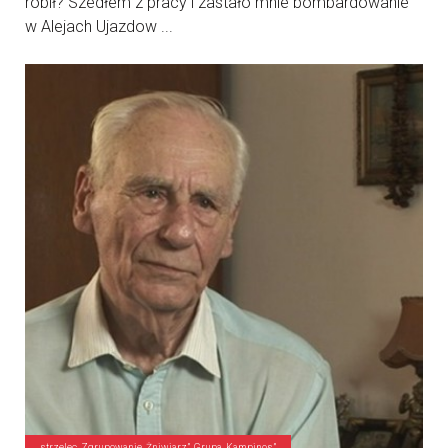
robił? Szedłem z pracy i zastało mnie bombardowanie
w Alejach Ujazdow ...
strzelec, Zgrupowanie „Żniwiarz”, Grupa „Kampinos”