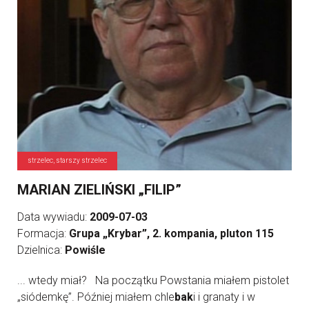
strzelec, starszy strzelec
MARIAN ZIELIŃSKI „FILIP”
Data wywiadu:
2009-07-03
Formacja:
Grupa „Krybar”, 2. kompania, pluton 115
Dzielnica:
Powiśle
... wtedy miał? Na początku Powstania miałem pistolet
„siódemkę”. Później miałem chle
bak
i i granaty i w