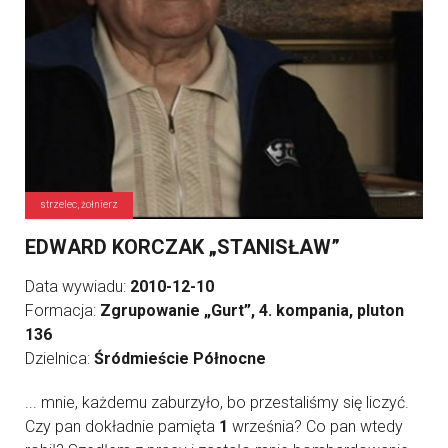
strzelec, żołnierz
EDWARD KORCZAK „STANISŁAW”
Data wywiadu:
2010-12-10
Formacja:
Zgrupowanie „Gurt”, 4. kompania, pluton
136
Dzielnica:
Śródmieście Północne
... mnie, każdemu zaburzyło, bo przestaliśmy się liczyć.
Czy pan dokładnie pamięta
1
września? Co pan wtedy