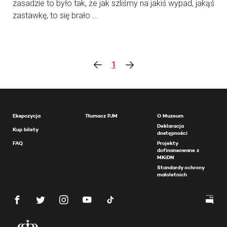
zasadzie to było tak, że jak szliśmy na jakiś wypad, jakąś
zastawkę, to się brało ...
1
Ekspozycja
Tłumacz PJM
O Muzeum
Deklaracja
Kup bilety
dostępności
FAQ
Projekty
dofinansowane z
MKiDN
Standardy ochrony
małoletnich