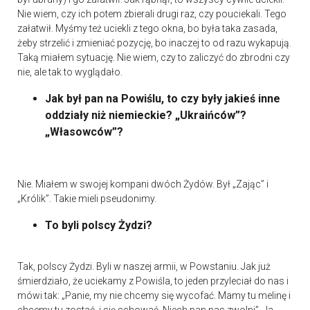
Nie wiem, czy ich potem zbierali drugi raz, czy pouciekali. Tego
załatwił. Myśmy też uciekli z tego okna, bo była taka zasada,
żeby strzelić i zmieniać pozycję, bo inaczej to od razu wykapują.
Taką miałem sytuację. Nie wiem, czy to zaliczyć do zbrodni czy
nie, ale tak to wyglądało.
Jak był pan na Powiślu, to czy były jakieś inne
oddziały niż niemieckie? „Ukraińców”?
„Własowców”?
Nie. Miałem w swojej kompani dwóch Żydów. Był „Zając” i
„Królik”. Takie mieli pseudonimy.
To byli polscy Żydzi?
Tak, polscy Żydzi. Byli w naszej armii, w Powstaniu. Jak już
śmierdziało, że uciekamy z Powiśla, to jeden przyleciał do nas i
mówi tak: „Panie, my nie chcemy się wycofać. Mamy tu melinę i