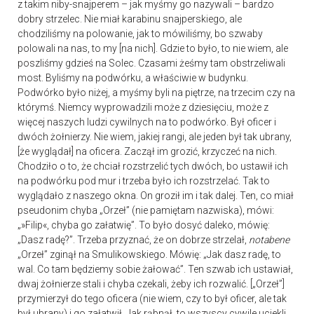
z takim niby-snajperem – jak myśmy go nazywali – bardzo
dobry strzelec. Nie miał karabinu snajperskiego, ale
chodziliśmy na polowanie, jak to mówiliśmy, bo szwaby
polowali na nas, to my [na nich]. Gdzie to było, to nie wiem, ale
poszliśmy gdzieś na Solec. Czasami żeśmy tam obstrzeliwali
most. Byliśmy na podwórku, a właściwie w budynku.
Podwórko było niżej, a myśmy byli na piętrze, na trzecim czy na
którymś. Niemcy wyprowadzili może z dziesięciu, może z
więcej naszych ludzi cywilnych na to podwórko. Był oficer i
dwóch żołnierzy. Nie wiem, jakiej rangi, ale jeden był tak ubrany,
[że wyglądał] na oficera. Zaczął im grozić, krzyczeć na nich.
Chodziło o to, że chciał rozstrzelić tych dwóch, bo ustawił ich
na podwórku pod mur i trzeba było ich rozstrzelać. Tak to
wyglądało z naszego okna. On groził im i tak dalej. Ten, co miał
pseudonim chyba „Orzeł” (nie pamiętam nazwiska), mówi:
„»Filip«, chyba go załatwię”. To było dosyć daleko, mówię:
„Dasz radę?”. Trzeba przyznać, że on dobrze strzelał,
notabene
„Orzeł” zginął na Smulikowskiego. Mówię: „Jak dasz radę, to
wal. Co tam będziemy sobie żałować”. Ten szwab ich ustawiał,
dwaj żołnierze stali i chyba czekali, żeby ich rozwalić. [„Orzeł”]
przymierzył do tego oficera (nie wiem, czy to był oficer, ale tak
był ubrany) i go załatwił. Jak rąbnął, to wszyscy cywile uciekli.