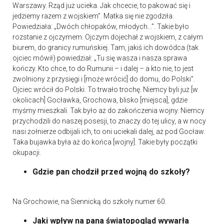
Warszawy. Rząd już ucieka. Jak chcecie, to pakować się i
jedziemy razem z wojskiem”. Matka się nie zgodziła.
Powiedziała: „Dwóch chłopaków, młodych...”. Takie było
rozstanie z ojczymem. Ojczym dojechał z wojskiem, z całym
biurem, do granicy rumuńskiej. Tam, jakiś ich dowódca (tak
ojciec mówił) powiedział: „Tu się wasza i nasza sprawa
kończy. Kto chce, to do Rumunii – i dalej – a kto nie, to jest
zwolniony z przysięgi i [może wrócić] do domu, do Polski”.
Ojciec wrócił do Polski. To trwało trochę. Niemcy byli już [w
okolicach] Gocławka, Grochowa, blisko [miejsca], gdzie
myśmy mieszkali. Tak było aż do zakończenia wojny. Niemcy
przychodzili do naszej posesji, to znaczy do tej ulicy, a w nocy
nasi żołnierze odbijali ich, to oni uciekali dalej, aż pod Gocław.
Taka bujawka była aż do końca [wojny]. Takie były początki
okupacji.
Gdzie pan chodził przed wojną do szkoły?
Na Grochowie, na Siennicką do szkoły numer 60.
Jaki wpływ na pana światopogląd wywarła