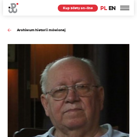
PL
EN
Kup bilety on-line
Archiwum historii mówionej