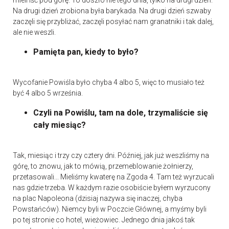
mieli iść pod górę. To doszło nie tego dnia, tylko na drugi dzień.
Na drugi dzień zrobiona była barykada. Na drugi dzień szwaby
zaczęli się przybliżać, zaczęli posyłać nam granatniki i tak dalej,
ale nie weszli.
Pamięta pan, kiedy to było?
Wycofanie Powiśla było chyba 4 albo 5, więc to musiało też
być 4 albo 5 września.
Czyli na Powiślu, tam na dole, trzymaliście się
cały miesiąc?
Tak, miesiąc i trzy czy cztery dni. Później, jak już weszliśmy na
górę, to znowu, jak to mówią, przemeblowanie żołnierzy,
przetasowali... Mieliśmy kwaterę na Zgoda 4. Tam też wyrzucali
nas gdzie trzeba. W każdym razie osobiście byłem wyrzucony
na plac Napoleona (dzisiaj nazywa się inaczej, chyba
Powstańców). Niemcy byli w Poczcie Głównej, a myśmy byli
po tej stronie co hotel, wieżowiec. Jednego dnia jakoś tak