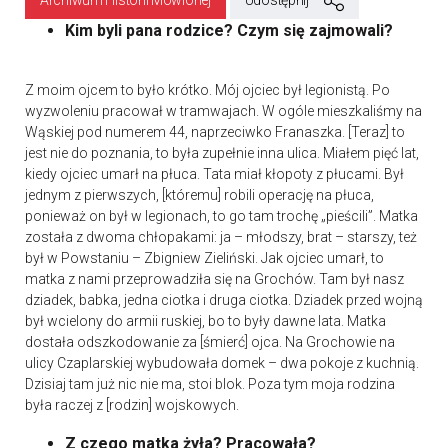
Archiwum Historii Mówionej
Udostępnij
Kim byli pana rodzice? Czym się zajmowali?
Z moim ojcem to było krótko. Mój ojciec był legionistą. Po
wyzwoleniu pracował w tramwajach. W ogóle mieszkaliśmy na
Wąskiej pod numerem 44, naprzeciwko Franaszka. [Teraz] to
jest nie do poznania, to była zupełnie inna ulica. Miałem pięć lat,
kiedy ojciec umarł na płuca. Tata miał kłopoty z płucami. Był
jednym z pierwszych, [któremu] robili operację na płuca,
ponieważ on był w legionach, to go tam trochę „pieścili”. Matka
została z dwoma chłopakami: ja – młodszy, brat – starszy, też
był w Powstaniu – Zbigniew Zieliński. Jak ojciec umarł, to
matka z nami przeprowadziła się na Grochów. Tam był nasz
dziadek, babka, jedna ciotka i druga ciotka. Dziadek przed wojną
był wcielony do armii ruskiej, bo to były dawne lata. Matka
dostała odszkodowanie za [śmierć] ojca. Na Grochowie na
ulicy Czaplarskiej wybudowała domek – dwa pokoje z kuchnią.
Dzisiaj tam już nic nie ma, stoi blok. Poza tym moja rodzina
była raczej z [rodzin] wojskowych.
Z czego matka żyła? Pracowała?