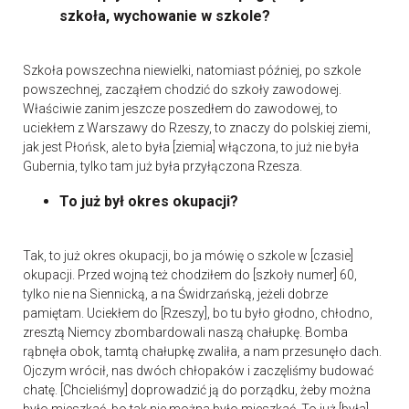
szkoła, wychowanie w szkole?
Szkoła powszechna niewielki, natomiast później, po szkole
powszechnej, zacząłem chodzić do szkoły zawodowej.
Właściwie zanim jeszcze poszedłem do zawodowej, to
uciekłem z Warszawy do Rzeszy, to znaczy do polskiej ziemi,
jak jest Płońsk, ale to była [ziemia] włączona, to już nie była
Gubernia, tylko tam już była przyłączona Rzesza.
To już był okres okupacji?
Tak, to już okres okupacji, bo ja mówię o szkole w [czasie]
okupacji. Przed wojną też chodziłem do [szkoły numer] 60,
tylko nie na Siennicką, a na Świdrzańską, jeżeli dobrze
pamiętam. Uciekłem do [Rzeszy], bo tu było głodno, chłodno,
zresztą Niemcy zbombardowali naszą chałupkę. Bomba
rąbnęła obok, tamtą chałupkę zwaliła, a nam przesunęło dach.
Ojczym wrócił, nas dwóch chłopaków i zaczęliśmy budować
chatę. [Chcieliśmy] doprowadzić ją do porządku, żeby można