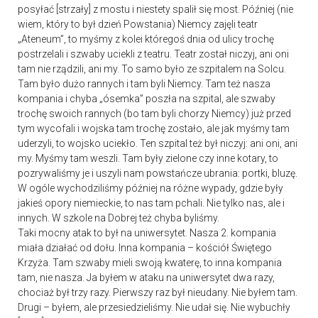
posyłać [strzały] z mostu i niestety spalił się most. Później (nie
wiem, który to był dzień Powstania) Niemcy zajęli teatr
„Ateneum”, to myśmy z kolei któregoś dnia od ulicy trochę
postrzelali i szwaby uciekli z teatru. Teatr został niczyj, ani oni
tam nie rządzili, ani my. To samo było ze szpitalem na Solcu.
Tam było dużo rannych i tam byli Niemcy. Tam też nasza
kompania i chyba „ósemka” poszła na szpital, ale szwaby
trochę swoich rannych (bo tam byli chorzy Niemcy) już przed
tym wycofali i wojska tam trochę zostało, ale jak myśmy tam
uderzyli, to wojsko uciekło. Ten szpital też był niczyj: ani oni, ani
my. Myśmy tam weszli. Tam były zielone czy inne kotary, to
pozrywaliśmy je i uszyli nam powstańcze ubrania: portki, bluzę.
W ogóle wychodziliśmy później na różne wypady, gdzie były
jakieś opory niemieckie, to nas tam pchali. Nie tylko nas, ale i
innych. W szkole na Dobrej też chyba byliśmy.
Taki mocny atak to był na uniwersytet. Nasza 2. kompania
miała działać od dołu. Inna kompania – kościół Świętego
Krzyża. Tam szwaby mieli swoją kwaterę, to inna kompania
tam, nie nasza. Ja byłem w ataku na uniwersytet dwa razy,
chociaż był trzy razy. Pierwszy raz był nieudany. Nie byłem tam.
Drugi – byłem, ale przesiedzieliśmy. Nie udał się. Nie wybuchły