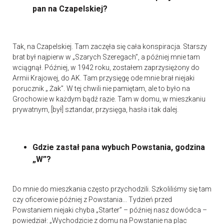
pan na Czapelskiej?
Tak, na Czapelskiej. Tam zaczęła się cała konspiracja. Starszy
brat był najpierw w „Szarych Szeregach”, a później mnie tam
wciągnął. Później, w 1942 roku, zostałem zaprzysiężony do
Armii Krajowej, do AK. Tam przysięgę ode mnie brał niejaki
porucznik „ Żak”. W tej chwili nie pamiętam, ale to było na
Grochowie w każdym bądź razie. Tam w domu, w mieszkaniu
prywatnym, [był] sztandar, przysięga, hasła i tak dalej.
Gdzie zastał pana wybuch Powstania, godzina
„W”?
Do mnie do mieszkania często przychodzili. Szkoliliśmy się tam
czy oficerowie później z Powstania... Tydzień przed
Powstaniem niejaki chyba „Starter” – później nasz dowódca –
powiedział: „Wychodzicie z domu na Powstanie na plac