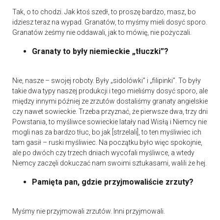
Tak, o to chodzi. Jak ktoś szedł, to proszę bardzo, masz, bo
idziesz teraz na wypad. Granatów, to myśmy mieli dosyć sporo.
Granatów żeśmy nie oddawali, jak to mówię, nie pożyczali.
Granaty to były niemieckie „tłuczki”?
Nie, nasze – swojej roboty. Były „sidolówki” i „filipinki”. To były
takie dwa typy naszej produkcji i tego mieliśmy dosyć sporo, ale
między innymi później ze zrzutów dostaliśmy granaty angielskie
czy nawet sowieckie. Trzeba przyznać, że pierwsze dwa, trzy dni
Powstania, to myśliwce sowieckie latały nad Wisłą i Niemcy nie
mogli nas za bardzo tłuc, bo jak [strzelali], to ten myśliwiec ich
tam gasił – ruski myśliwiec. Na początku było więc spokojnie,
ale po dwóch czy trzech dniach wycofali myśliwce, a wtedy
Niemcy zaczęli dokuczać nam swoimi sztukasami, walili że hej.
Pamięta pan, gdzie przyjmowaliście zrzuty?
Myśmy nie przyjmowali zrzutów. Inni przyjmowali.