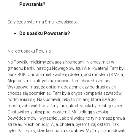
Powstania?
Cały czas byłem na Smulikowskiego.
Do upadku Powstania?
Nie, do upadku Powiśla.
Na Powiślu mieliśmy zawadę z Niemcami. Niemcy mieli w
gmachu banku na rogu Nowego Światu i Alei [kwaterę]. Tam był
bank BGK. Oni tam mieli kwaterę i dołem, pod mostem (3 Maja,
Alejami) zmieniali tych na moście. Tam chodziła zmiana.
Wykapowali nasi, że oni tam codziennie czy co drugi dzień
chodzą się podmieniać. Tam była chyba kompania szwabów,
podmieniali się. Nas ustawili, żeby tą zmianę, która szła do
mostu, załatwić. Poszliśmy tam, ale chłopaki byli słabi jeszcze.
Obstawiliśmy ulicę pod mostem 3 Maja długą szeroką.
Dowódca mówił wyraźnie: „Jak oni wejdą, to ty nie masz prawa
strzelać. Niech oni idą”. A ja, cholera, byłem tutaj ostatni. Tak
było. Patrzymy, idzie kompania szwabów. Myśmy się usadowili