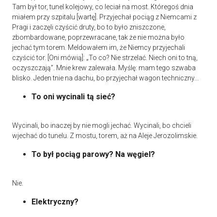
Tam był tor, tunel kolejowy, co leciał na most. Któregoś dnia
miałem przy szpitalu [wartę]. Przyjechał pociąg z Niemcami z
Pragi i zaczęli czyścić druty, bo to było zniszczone,
zbombardowane, poprzewracane, tak że nie można było
jechać tym torem. Meldowałem im, że Niemcy przyjechali
czyścić tor. [Oni mówią]: „To co? Nie strzelać. Niech oni to tną,
oczyszczają”. Mnie krew zalewała. Myślę: mam tego szwaba
blisko. Jeden tnie na dachu, bo przyjechał wagon techniczny...
To oni wycinali tą sieć?
Wycinali, bo inaczej by nie mogli jechać. Wycinali, bo chcieli
wjechać do tunelu. Z mostu, torem, aż na Aleje Jerozolimskie.
To był pociąg parowy? Na węgiel?
Nie.
Elektryczny?