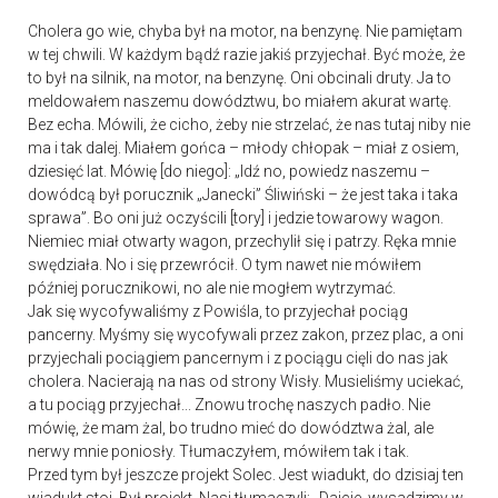
Cholera go wie, chyba był na motor, na benzynę. Nie pamiętam
w tej chwili. W każdym bądź razie jakiś przyjechał. Być może, że
to był na silnik, na motor, na benzynę. Oni obcinali druty. Ja to
meldowałem naszemu dowództwu, bo miałem akurat wartę.
Bez echa. Mówili, że cicho, żeby nie strzelać, że nas tutaj niby nie
ma i tak dalej. Miałem gońca – młody chłopak – miał z osiem,
dziesięć lat. Mówię [do niego]: „Idź no, powiedz naszemu –
dowódcą był porucznik „Janecki” Śliwiński – że jest taka i taka
sprawa”. Bo oni już oczyścili [tory] i jedzie towarowy wagon.
Niemiec miał otwarty wagon, przechylił się i patrzy. Ręka mnie
swędziała. No i się przewrócił. O tym nawet nie mówiłem
później porucznikowi, no ale nie mogłem wytrzymać.
Jak się wycofywaliśmy z Powiśla, to przyjechał pociąg
pancerny. Myśmy się wycofywali przez zakon, przez plac, a oni
przyjechali pociągiem pancernym i z pociągu cięli do nas jak
cholera. Nacierają na nas od strony Wisły. Musieliśmy uciekać,
a tu pociąg przyjechał... Znowu trochę naszych padło. Nie
mówię, że mam żal, bo trudno mieć do dowództwa żal, ale
nerwy mnie poniosły. Tłumaczyłem, mówiłem tak i tak.
Przed tym był jeszcze projekt Solec. Jest wiadukt, do dzisiaj ten