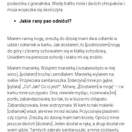
podwórka z granatnika. Wtedy trafiło mnie i dwóch chłopaków i
moja wojaczka się skończyła.
Jakie rany pan odniósł?
Miałem ranną nogę, zresztą do dzisiaj mam dwa odłamki w
udzie i odłamek w karku. Jak dostałem, to [podniosłem] nogę
do góry i z bramy schowałem się w klatkę schodową.
Usiadłem na pierwsze schody i słabo mi się zrobiło.
Miałem manierkę. Wziąłem manierkę (
notabene
było w niej
wino), [polałem] trochę i zemdlałem. Manierkę wylałem na
siebie. Przyleciała sanitariuszka. [Uderzyła] mnie po gębie,
[pytała]: „Co? Jak? Co ci jest?”. Mówię: „[Dostałem] w nogę” – i w
karku mnie szczypało. Ona, niewiele myśląc, rozerwała [mi]
portki, zabandażowała, bo tak, to w bucie mi chlapało.
Zabandażowała, krew wstrzymała. W kark to taki maleńki
[odłamek] wlazł, ale krew mi też leciała. Przycisnęła plastrem
czy czymś. Zresztą do dzisiaj mam tam krostę. Oprócz mnie
jeszcze dwóch [dostało]. Jeden dostał w rękę, a drugi dostał nie
wiem gdzie. Tamtych zabrały sanitariuszki, a mnie zostawiły,