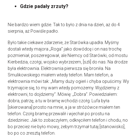
Gdzie padały zrzuty?
Nie bardzo wiem gdzie. Tak to było z dnia na dzień, aż do 4
sierpnia, aż Powiśle padło.
Było takie ciekawe zdarzenie, że Starówka upadła. Myśmy
dostali wtedy majora „Roga” jako dowódcę i on nas trochę
pozmieniał, poszeregował, ale Niemcy od Starówki, od mostu
Kierbedzia, czołgi, wojsko wybrzeżem, [szli] do nas. Na drodze
była elektrownia. Elektrownia pierwsza się broniła. Na
Smulikowskiego miałem wtedy telefon. Mam telefon, a
elektrownia mówi tak: „Mamy duży ogień i chyba opuścimy. Wy
trzymajcie się, to my wam wtedy pomożemy. Wyjdziemy z
elektrowni, to dojdziemy”. Mówię: „Dobra”. Powiedziałem:
dobra, patrzę, a tu w bramę wchodzi czołg. Lufa była
[skierowana] prosto na mnie, a ja w stróżówce miałem ten
telefon. Czołg bramę przewalił i wjechał po prostu na
dziedziniec. Jak to zobaczyłem, odkręciłem telefon i chodu, no
bo przecież nie było mowy, żebym trzymał tutaj [stanowisko],
bo po co zresztą telefon.