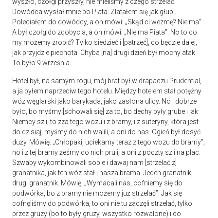
wyszło, czołgi przyszły, nie mieliśmy z czego strzelać.
Dowódca wysłał mnie po Piata. Zlatałem się jak głupi.
Poleciałem do dowódcy, a on mówi: „Skąd ci wezmę? Nie ma”.
A był czołg do zdobycia, a on mówi: „Nie ma Piata”. No to co
my możemy zrobić? Tylko siedzieć i [patrzeć], co będzie dalej,
jak przyjdzie piechota. Chyba [na] drugi dzień był mocny atak.
To było 9 września.
Hotel był, na samym rogu, mój brat był w drapaczu Prudential,
a ja byłem naprzeciw tego hotelu. Między hotelem stał potężny
wóz węglarski jako barykada, jako zasłona ulicy. No i dobrze
było, bo myśmy [schowali się] za to, bo dechy były grube i jak
Niemcy szli, to zza tego wozu i z bramy, i z suteryny, która jest
do dzisiaj, myśmy do nich walili, a oni do nas. Ogień był dosyć
duży. Mówię: „Chłopaki, uciekamy teraz z tego wozu do bramy”,
no i z tej bramy żeśmy do nich pruli, a oni z poczty szli na plac.
Szwaby wykombinowali sobie i dawaj nam [strzelać z]
granatnika, jak ten wóz stał i nasza brama. Jeden granatnik,
drugi granatnik. Mówię: „Wymacali nas, cofniemy się do
podwórka, bo z bramy nie możemy już strzelać”. Jak się
cofnęliśmy do podwórka, to oni nie tu zaczęli strzelać, tylko
przez gruzy (bo to były gruzy, wszystko rozwalone) i do