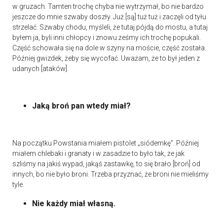
w gruzach. Tamten trochę chyba nie wytrzymał, bo nie bardzo
jeszcze do mnie szwaby doszły. Już [są] tuż tuż i zaczęli od tyłu
strzelać. Szwaby chodu, myśleli, że tutaj pójdą do mostu, a tutaj
byłem ja, byli inni chłopcy i znowu żeśmy ich trochę popukali.
Część schowała się na dole w szyny na moście, część została.
Później gwizdek, żeby się wycofać. Uważam, że to był jeden z
udanych [ataków].
Jaką broń pan wtedy miał?
Na początku Powstania miałem pistolet „siódemkę”. Później
miałem chlebaki i granaty i w zasadzie to było tak, że jak
szliśmy na jakiś wypad, jakąś zastawkę, to się brało [broń] od
innych, bo nie było broni. Trzeba przyznać, że broni nie mieliśmy
tyle.
Nie każdy miał własną.