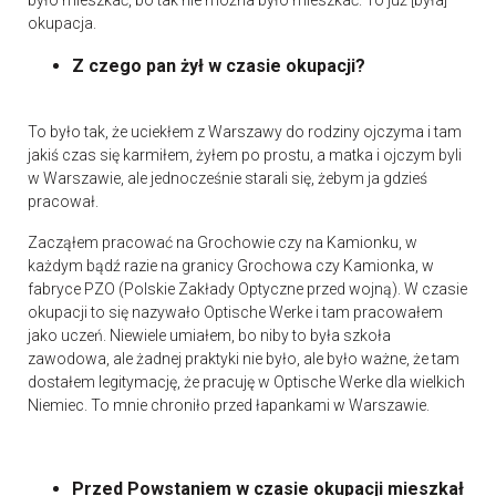
było mieszkać, bo tak nie można było mieszkać. To już [była]
okupacja.
Z czego pan żył w czasie okupacji?
To było tak, że uciekłem z Warszawy do rodziny ojczyma i tam
jakiś czas się karmiłem, żyłem po prostu, a matka i ojczym byli
w Warszawie, ale jednocześnie starali się, żebym ja gdzieś
pracował.
Zacząłem pracować na Grochowie czy na Kamionku, w
każdym bądź razie na granicy Grochowa czy Kamionka, w
fabryce PZO (Polskie Zakłady Optyczne przed wojną). W czasie
okupacji to się nazywało Optische Werke i tam pracowałem
jako uczeń. Niewiele umiałem, bo niby to była szkoła
zawodowa, ale żadnej praktyki nie było, ale było ważne, że tam
dostałem legitymację, że pracuję w Optische Werke dla wielkich
Niemiec. To mnie chroniło przed łapankami w Warszawie.
Przed Powstaniem w czasie okupacji mieszkał