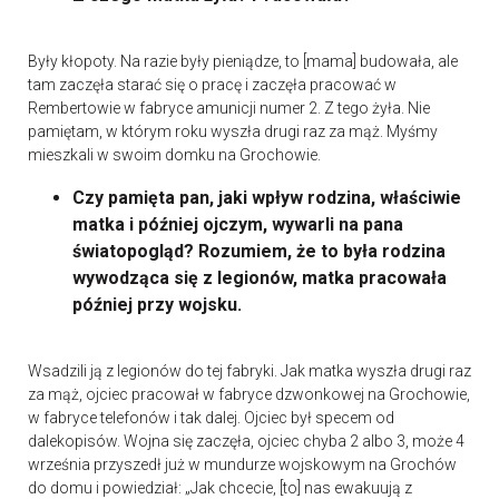
Były kłopoty. Na razie były pieniądze, to [mama] budowała, ale
tam zaczęła starać się o pracę i zaczęła pracować w
Rembertowie w fabryce amunicji numer 2. Z tego żyła. Nie
pamiętam, w którym roku wyszła drugi raz za mąż. Myśmy
mieszkali w swoim domku na Grochowie.
Czy pamięta pan, jaki wpływ rodzina, właściwie
matka i później ojczym, wywarli na pana
światopogląd? Rozumiem, że to była rodzina
wywodząca się z legionów, matka pracowała
później przy wojsku.
Wsadzili ją z legionów do tej fabryki. Jak matka wyszła drugi raz
za mąż, ojciec pracował w fabryce dzwonkowej na Grochowie,
w fabryce telefonów i tak dalej. Ojciec był specem od
dalekopisów. Wojna się zaczęła, ojciec chyba 2 albo 3, może 4
września przyszedł już w mundurze wojskowym na Grochów
do domu i powiedział: „Jak chcecie, [to] nas ewakuują z