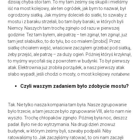
dzisiaj chyba stoi tam. To my tam żeśmy się skupili i mieliśmy
iść na most kolejowy, ale ten ogródek, jak bym to nazwał, był
ogrodzony siatką. Jak myśmy dolecieli do siatki, to szwaby z
mostu i z baraku strzelali, bo tam były baraki, w których byli
Niemcy. Naszych tam trochę zginęło od razu w pierwszej
godzinie. Też tam byłem, ale patrzę – ten zginął, ten zginął, już
tam jest słabiutko, to do tyłu, bo co miałem [zrobić]. Przez
siatkę chciałem wejść, właściwie zacząłem grzebać pod siatką,
żeby przejść, ale patrzę – za duży ogień. Później któryś krzyknął,
to myśmy wycofali się z powrotem w budynki. To był pierwszy
atak. Elektrownia już zrobiła porządek, a nasz pierwszy atak
słabo wypadł, jeśli chodzi o mosty, o most kolejowy
notabene.
Czyli waszym zadaniem było zdobycie mostu?
Tak. Nie tylko nasza kompania tam była. Nasze zgrupowanie
było trzecie, a tam jeszcze było zgrupowanie VIII, ale to nam nie
wyszło. Trochę chłopaków zginęło. Później była noc, deszcz
padał. Było nie do wytrzymania. Na drugi dzień znowuż
budynek, w którym żeśmy byli, szwaby podpalili. Niby
ratowaliśmy to. Jak zaczęliśmy ratować, to oni nam zaczęli