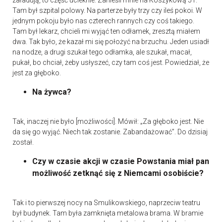
załadują, to część ucieknie. Zanieśli mnie na Koszykową 51.
Tam był szpital polowy. Na parterze były trzy czy ileś pokoi. W
jednym pokoju było nas czterech rannych czy coś takiego.
Tam był lekarz, chcieli mi wyjąć ten odłamek, zresztą miałem
dwa. Tak było, że kazał mi się położyć na brzuchu. Jeden usiadł
na nodze, a drugi szukał tego odłamka, ale szukał, macał,
pukał, bo chciał, żeby usłyszeć, czy tam coś jest. Powiedział, że
jest za głęboko.
Na żywca?
Tak, inaczej nie było [możliwości]. Mówił: „Za głęboko jest. Nie
da się go wyjąć. Niech tak zostanie. Zabandażować”. Do dzisiaj
został.
Czy w czasie akcji w czasie Powstania miał pan
możliwość zetknąć się z Niemcami osobiście?
Tak i to pierwszej nocy na Smulikowskiego, naprzeciw teatru
był budynek. Tam była zamknięta metalowa brama. W bramie