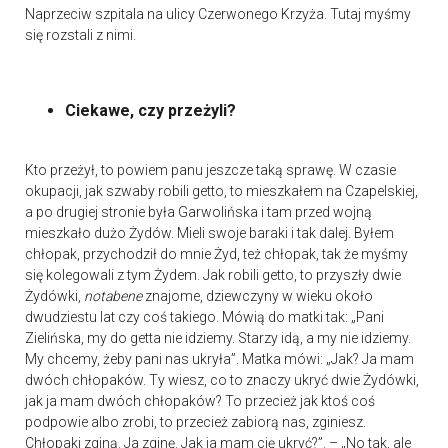
Naprzeciw szpitala na ulicy Czerwonego Krzyża. Tutaj myśmy
się rozstali z nimi.
Ciekawe, czy przeżyli?
Kto przeżył, to powiem panu jeszcze taką sprawę. W czasie
okupacji, jak szwaby robili getto, to mieszkałem na Czapelskiej,
a po drugiej stronie była Garwolińska i tam przed wojną
mieszkało dużo Żydów. Mieli swoje baraki i tak dalej. Byłem
chłopak, przychodził do mnie Żyd, też chłopak, tak że myśmy
się kolegowali z tym Żydem. Jak robili getto, to przyszły dwie
Żydówki,
notabene
znajome, dziewczyny w wieku około
dwudziestu lat czy coś takiego. Mówią do matki tak: „Pani
Zielińska, my do getta nie idziemy. Starzy idą, a my nie idziemy.
My chcemy, żeby pani nas ukryła”. Matka mówi: „Jak? Ja mam
dwóch chłopaków. Ty wiesz, co to znaczy ukryć dwie Żydówki,
jak ja mam dwóch chłopaków? To przecież jak ktoś coś
podpowie albo zrobi, to przecież zabiorą nas, zginiesz.
Chłopaki zginą. Ja zginę. Jak ja mam cię ukryć?”. – „No tak, ale