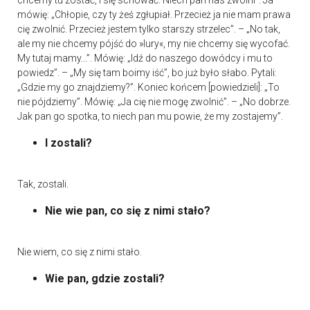
chcemy tu zostać, i się schować. Niech pan nas zwolni”. Ja
mówię: „Chłopie, czy ty żeś zgłupiał. Przecież ja nie mam prawa
cię zwolnić. Przecież jestem tylko starszy strzelec”. – „No tak,
ale my nie chcemy pójść do »lury«, my nie chcemy się wycofać.
My tutaj mamy...”. Mówię: „Idź do naszego dowódcy i mu to
powiedz”. – „My się tam boimy iść”, bo już było słabo. Pytali:
„Gdzie my go znajdziemy?”. Koniec końcem [powiedzieli]: „To
nie pójdziemy”. Mówię: „Ja cię nie mogę zwolnić”. – „No dobrze.
Jak pan go spotka, to niech pan mu powie, że my zostajemy”.
I zostali?
Tak, zostali.
Nie wie pan, co się z nimi stało?
Nie wiem, co się z nimi stało.
Wie pan, gdzie zostali?