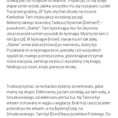
uciekaj pan, bo tu będzie strzelanina”. Popatrzył, co się dzieje,
złapał za ten wózek, jabłka, wszystko mu się rozsypało i uciekł.
Tuż przed godziną „W” było słychać strzały na moście
Kierbedzia. Tam chyba jakoś wcześniej zaczęli.
Mieliśmy takiego dowódcę Tadeusz Drywman [Delman?] –
pseudonim „Starter”. Tam była knajpa
Nur für Deutsche.
Jeszcze przed ruchem poszedł do tej knajpy. Myśmy też tam z
nim [poszli]. W tej knajpie [mówi]:
Hände hoch!
i tak dalej.
„Starter” umiał dobrze [mówić] po niemiecku, dobry był.
Pozabierał im w tej knajpie broń, pistolety i ich wszystkich
spędził do małego pomieszczenia, gdzie knajpiarz trzymał
różne warzywa, zamknął na klucz i wyszliśmy z tej knajpy.
Niedługo już szum, krzyk, pierwsze strzały.
Trzeba przyznać, że nie bardzo byliśmy zorientowani, gdzie
mamy się skupić. Elektrownia, już tam strzelają, już tam walą, a
Smulikowskiego od elektrowni jest tuż tuż. Na Tamce był
erkaem schowany w węglu u węglarza. Brat mój i jeszcze jeden
polecieli po ten erkaem, a my [byliśmy] tutaj, na
Smulikowskiego. Tam był [Dom] Nauczycielstwa Polskiego. Do