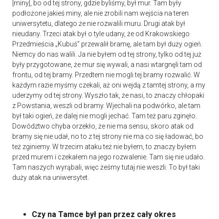
[miny], bo od tej strony, gdzie byliśmy, był mur. Tam były
podłożone jakieś miny, ale nie zrobili nam wejścia na teren
uniwersytetu, dlatego że nie rozwalili muru. Drugi atak był
nieudany. Trzeci atak był o tyle udany, że od Krakowskiego
Przedmieścia „Kubuś” przewalił bramę, ale tam był duży ogień.
Niemcy do nas walili. Ja nie byłem od tej strony, tylko od tej już
były przygotowane, że mur się wywali, a nasi wtargnęli tam od
frontu, od tej bramy. Przedtem nie mogli tej bramy rozwalić. W
każdym razie myśmy czekali, aż oni wejdą z tamtej strony, a my
uderzymy od tej strony. Wyszło tak, że nasi, to znaczy chłopaki
z Powstania, weszli od bramy. Wjechali na podwórko, ale tam
był taki ogień, że dalej nie mogli jechać. Tam też paru zginęło.
Dowództwo chyba orzekło, że nie ma sensu, skoro atak od
bramy się nie udał, no to z tej strony nie ma co się ładować, bo
też zginiemy. W trzecim ataku też nie byłem, to znaczy byłem
przed murem i czekałem na jego rozwalenie. Tam się nie udało.
Tam naszych wyrąbali, więc żeśmy tutaj nie weszli. To był taki
duży atak na uniwersytet.
Czy na Tamce był pan przez cały okres