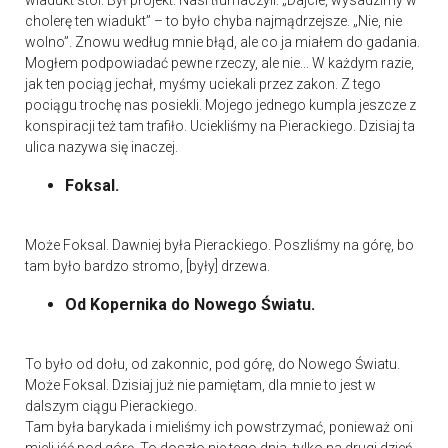
wiadukt stoi. Był projekt. Nasi tłumaczyli: „Dajcie, wysadzimy w
cholerę ten wiadukt” – to było chyba najmądrzejsze. „Nie, nie
wolno”. Znowu według mnie błąd, ale co ja miałem do gadania.
Mogłem podpowiadać pewne rzeczy, ale nie... W każdym razie,
jak ten pociąg jechał, myśmy uciekali przez zakon. Z tego
pociągu trochę nas posiekli. Mojego jednego kumpla jeszcze z
konspiracji też tam trafiło. Uciekliśmy na Pierackiego. Dzisiaj ta
ulica nazywa się inaczej.
Foksal.
Może Foksal. Dawniej była Pierackiego. Poszliśmy na górę, bo
tam było bardzo stromo, [były] drzewa.
Od Kopernika do Nowego Światu.
To było od dołu, od zakonnic, pod górę, do Nowego Światu.
Może Foksal. Dzisiaj już nie pamiętam, dla mnie to jest w
dalszym ciągu Pierackiego.
Tam była barykada i mieliśmy ich powstrzymać, ponieważ oni