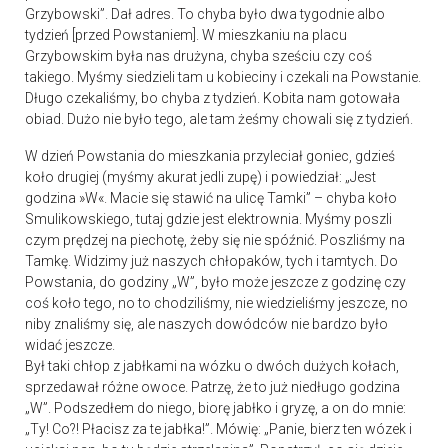
Grzybowski”. Dał adres. To chyba było dwa tygodnie albo
tydzień [przed Powstaniem]. W mieszkaniu na placu
Grzybowskim była nas drużyna, chyba sześciu czy coś
takiego. Myśmy siedzieli tam u kobieciny i czekali na Powstanie.
Długo czekaliśmy, bo chyba z tydzień. Kobita nam gotowała
obiad. Dużo nie było tego, ale tam żeśmy chowali się z tydzień.
W dzień Powstania do mieszkania przyleciał goniec, gdzieś
koło drugiej (myśmy akurat jedli zupę) i powiedział: „Jest
godzina »W«. Macie się stawić na ulicę Tamki” – chyba koło
Smulikowskiego, tutaj gdzie jest elektrownia. Myśmy poszli
czym prędzej na piechotę, żeby się nie spóźnić. Poszliśmy na
Tamkę. Widzimy już naszych chłopaków, tych i tamtych. Do
Powstania, do godziny „W”, było może jeszcze z godzinę czy
coś koło tego, no to chodziliśmy, nie wiedzieliśmy jeszcze, no
niby znaliśmy się, ale naszych dowódców nie bardzo było
widać jeszcze.
Był taki chłop z jabłkami na wózku o dwóch dużych kołach,
sprzedawał różne owoce. Patrzę, że to już niedługo godzina
„W”. Podszedłem do niego, biorę jabłko i gryzę, a on do mnie:
„Ty! Co?! Płacisz za te jabłka!”. Mówię: „Panie, bierz ten wózek i