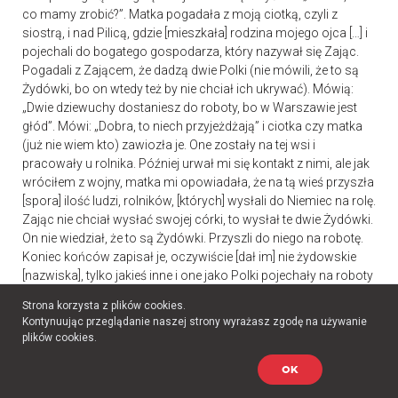
co mamy zrobić?”. Matka pogadała z moją ciotką, czyli z
siostrą, i nad Pilicą, gdzie [mieszkała] rodzina mojego ojca […] i
pojechali do bogatego gospodarza, który nazywał się Zając.
Pogadali z Zającem, że dadzą dwie Polki (nie mówili, że to są
Żydówki, bo on wtedy też by nie chciał ich ukrywać). Mówią:
„Dwie dziewuchy dostaniesz do roboty, bo w Warszawie jest
głód”. Mówi: „Dobra, to niech przyjeżdżają” i ciotka czy matka
(już nie wiem kto) zawiozła je. One zostały na tej wsi i
pracowały u rolnika. Później urwał mi się kontakt z nimi, ale jak
wróciłem z wojny, matka mi opowiadała, że na tą wieś przyszła
[spora] ilość ludzi, rolników, [których] wysłali do Niemiec na rolę.
Zając nie chciał wysłać swojej córki, to wysłał te dwie Żydówki.
On nie wiedział, że to są Żydówki. Przyszli do niego na robotę.
Koniec końców zapisał je, oczywiście [dał im] nie żydowskie
[nazwiska], tylko jakieś inne i one jako Polki pojechały na roboty
do Niemiec i tam robiły. Jak wróciłem z wojny, to pytałem się
Strona korzysta z plików cookies.
matki. Mówię: „A co z tymi Żydówkami, które ty tam wysłałaś?”.
Kontynuując przeglądanie naszej strony wyrażasz zgodę na używanie
– „Wyobraź sobie, że one wróciły. Przyszły do nas do domu z
plików cookies.
dwoma oficerami i dziękowały mi”, czyli matce i ciotce, że one
przeżyły, że to zrobiły, i tak dalej. [Kontakt] później się urwał.
OK