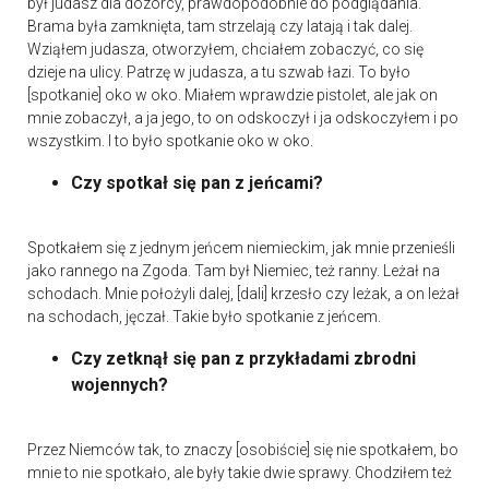
był judasz dla dozorcy, prawdopodobnie do podglądania.
Brama była zamknięta, tam strzelają czy latają i tak dalej.
Wziąłem judasza, otworzyłem, chciałem zobaczyć, co się
dzieje na ulicy. Patrzę w judasza, a tu szwab łazi. To było
[spotkanie] oko w oko. Miałem wprawdzie pistolet, ale jak on
mnie zobaczył, a ja jego, to on odskoczył i ja odskoczyłem i po
wszystkim. I to było spotkanie oko w oko.
Czy spotkał się pan z jeńcami?
Spotkałem się z jednym jeńcem niemieckim, jak mnie przenieśli
jako rannego na Zgoda. Tam był Niemiec, też ranny. Leżał na
schodach. Mnie położyli dalej, [dali] krzesło czy leżak, a on leżał
na schodach, jęczał. Takie było spotkanie z jeńcem.
Czy zetknął się pan z przykładami zbrodni
wojennych?
Przez Niemców tak, to znaczy [osobiście] się nie spotkałem, bo
mnie to nie spotkało, ale były takie dwie sprawy. Chodziłem też