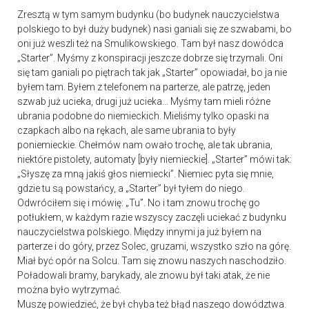
Zresztą w tym samym budynku (bo budynek nauczycielstwa
polskiego to był duży budynek) nasi ganiali się ze szwabami, bo
oni już weszli też na Smulikowskiego. Tam był nasz dowódca
„Starter”. Myśmy z konspiracji jeszcze dobrze się trzymali. Oni
się tam ganiali po piętrach tak jak „Starter” opowiadał, bo ja nie
byłem tam. Byłem z telefonem na parterze, ale patrzę, jeden
szwab już ucieka, drugi już ucieka... Myśmy tam mieli różne
ubrania podobne do niemieckich. Mieliśmy tylko opaski na
czapkach albo na rękach, ale same ubrania to były
poniemieckie. Chełmów nam owało trochę, ale tak ubrania,
niektóre pistolety, automaty [były niemieckie]. „Starter” mówi tak:
„Słyszę za mną jakiś głos niemiecki”. Niemiec pyta się mnie,
gdzie tu są powstańcy, a „Starter” był tyłem do niego.
Odwróciłem się i mówię: „Tu”. No i tam znowu trochę go
potłukłem, w każdym razie wszyscy zaczęli uciekać z budynku
nauczycielstwa polskiego. Między innymi ja już byłem na
parterze i do góry, przez Solec, gruzami, wszystko szło na górę.
Miał być opór na Solcu. Tam się znowu naszych naschodziło.
Poładowali bramy, barykady, ale znowu był taki atak, że nie
można było wytrzymać.
Muszę powiedzieć, że był chyba też błąd naszego dowództwa.