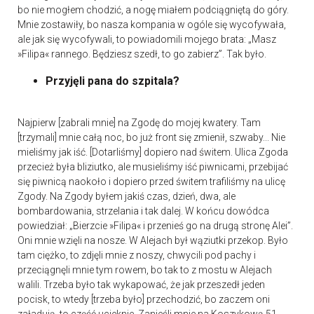
bo nie mogłem chodzić, a nogę miałem podciągniętą do góry.
Mnie zostawiły, bo nasza kompania w ogóle się wycofywała,
ale jak się wycofywali, to powiadomili mojego brata: „Masz
»Filipa« rannego. Będziesz szedł, to go zabierz”. Tak było.
Przyjęli pana do szpitala?
Najpierw [zabrali mnie] na Zgodę do mojej kwatery. Tam
[trzymali] mnie całą noc, bo już front się zmienił, szwaby... Nie
mieliśmy jak iść. [Dotarliśmy] dopiero nad świtem. Ulica Zgoda
przecież była bliziutko, ale musieliśmy iść piwnicami, przebijać
się piwnicą naokoło i dopiero przed świtem trafiliśmy na ulicę
Zgody. Na Zgody byłem jakiś czas, dzień, dwa, ale
bombardowania, strzelania i tak dalej. W końcu dowódca
powiedział: „Bierzcie »Filipa« i przenieś go na drugą stronę Alei”.
Oni mnie wzięli na nosze. W Alejach był wąziutki przekop. Było
tam ciężko, to zdjęli mnie z noszy, chwycili pod pachy i
przeciągnęli mnie tym rowem, bo tak to z mostu w Alejach
walili. Trzeba było tak wykapować, że jak przeszedł jeden
pocisk, to wtedy [trzeba było] przechodzić, bo zaczem oni