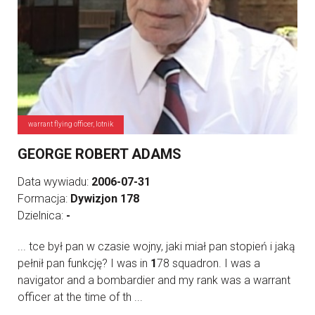
warrant flying officer, lotnik
GEORGE ROBERT ADAMS
Data wywiadu:
2006-07-31
Formacja:
Dywizjon 178
Dzielnica:
-
... tce był pan w czasie wojny, jaki miał pan stopień i jaką
pełnił pan funkcję? I was in
1
78 squadron. I was a
navigator and a bombardier and my rank was a warrant
officer at the time of th ...