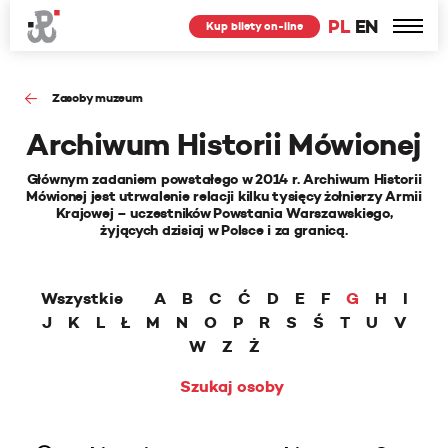
PL
EN
Kup bilety on-line
Zasoby muzeum
Archiwum Historii Mówionej
Głównym zadaniem powstałego w 2014 r. Archiwum Historii
Mówionej jest utrwalenie relacji kilku tysięcy żołnierzy Armii
Krajowej – uczestników Powstania Warszawskiego,
żyjących dzisiaj w Polsce i za granicą.
Wszystkie
A
B
C
Ć
D
E
F
G
H
I
J
K
L
Ł
M
N
O
P
R
S
Ś
T
U
V
W
Z
Ż
Szukaj osoby