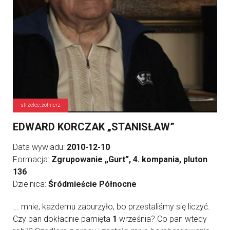
strzelec, żołnierz
EDWARD KORCZAK „STANISŁAW”
Data wywiadu:
2010-12-10
Formacja:
Zgrupowanie „Gurt”, 4. kompania, pluton
136
Dzielnica:
Śródmieście Północne
... mnie, każdemu zaburzyło, bo przestaliśmy się liczyć.
Czy pan dokładnie pamięta
1
września? Co pan wtedy