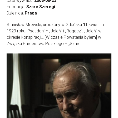
Data wywiadu:
2008-06-23
Formacja:
Szare Szeregi
Dzielnica:
Praga
Stanisław Milewski, urodzony w Gdańsku
1
1 kwietnia
1929 roku. Pseudonim „Jeleń” i „Rogacz”. „Jeleń” w
okresie konspiracji… [W czasie Powstania byłem] w
Związku Harcerstwa Polskiego – „Szare ...