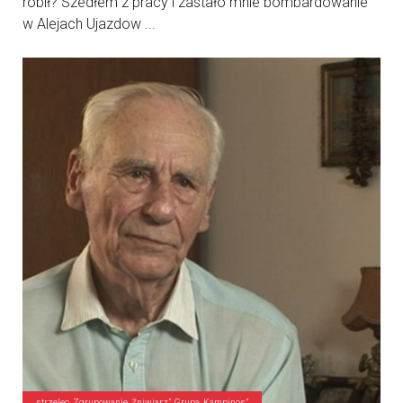
robił? Szedłem z pracy i zastało mnie bombardowanie
w Alejach Ujazdow ...
strzelec, Zgrupowanie „Żniwiarz”, Grupa „Kampinos”