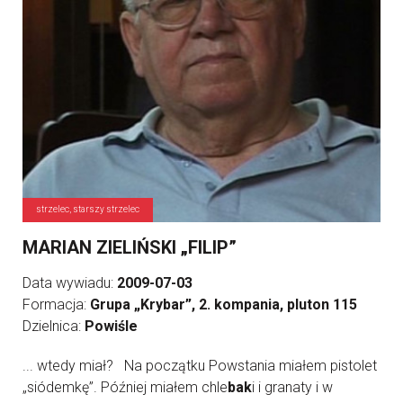
strzelec, starszy strzelec
MARIAN ZIELIŃSKI „FILIP”
Data wywiadu:
2009-07-03
Formacja:
Grupa „Krybar”, 2. kompania, pluton 115
Dzielnica:
Powiśle
... wtedy miał? Na początku Powstania miałem pistolet
„siódemkę”. Później miałem chle
bak
i i granaty i w