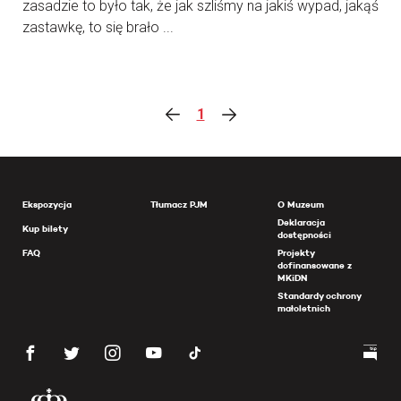
zasadzie to było tak, że jak szliśmy na jakiś wypad, jakąś
zastawkę, to się brało ...
1
Ekspozycja
Tłumacz PJM
O Muzeum
Deklaracja
Kup bilety
dostępności
FAQ
Projekty
dofinansowane z
MKiDN
Standardy ochrony
małoletnich