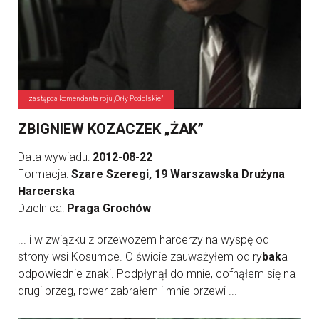
zastępca komendanta roju „Orły Podolskie”
ZBIGNIEW KOZACZEK „ŻAK”
Data wywiadu:
2012-08-22
Formacja:
Szare Szeregi, 19 Warszawska Drużyna
Harcerska
Dzielnica:
Praga Grochów
... i w związku z przewozem harcerzy na wyspę od
strony wsi Kosumce. O świcie zauważyłem od ry
bak
a
odpowiednie znaki. Podpłynął do mnie, cofnąłem się na
drugi brzeg, rower zabrałem i mnie przewi ...