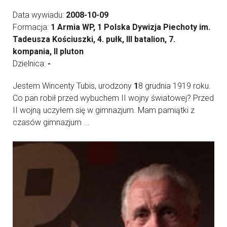
Data wywiadu:
2008-10-09
Formacja:
1 Armia WP, 1 Polska Dywizja Piechoty im.
Tadeusza Kościuszki, 4. pułk, III batalion, 7.
kompania, II pluton
Dzielnica:
-
Jestem Wincenty Tubis, urodzony
1
8 grudnia 1919 roku.
Co pan robił przed wybuchem II wojny światowej? Przed
II wojną uczyłem się w gimnazjum. Mam pamiątki z
czasów gimnazjum ...