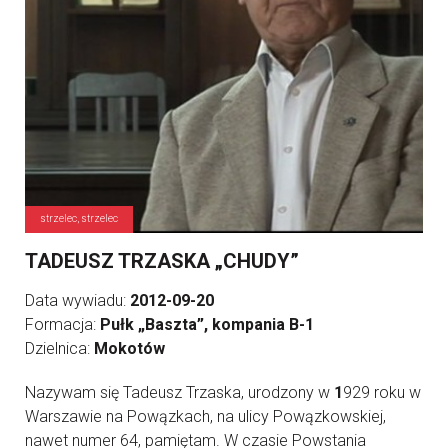
strzelec, strzelec
TADEUSZ TRZASKA „CHUDY”
Data wywiadu:
2012-09-20
Formacja:
Pułk „Baszta”, kompania B-1
Dzielnica:
Mokotów
Nazywam się Tadeusz Trzaska, urodzony w
1
929 roku w
Warszawie na Powązkach, na ulicy Powązkowskiej,
nawet numer 64, pamiętam. W czasie Powstania