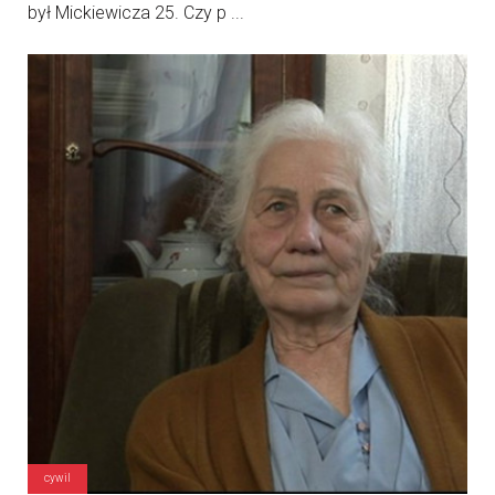
był Mickiewicza 25. Czy p ...
cywil