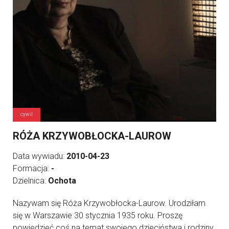
cywil
RÓŻA KRZYWOBŁOCKA-LAUROW
Data wywiadu:
2010-04-23
Formacja:
-
Dzielnica:
Ochota
Nazywam się Róża Krzywobłocka-Laurow. Urodziłam
się w Warszawie 30 stycznia 1935 roku. Proszę
powiedzieć coś na temat swojego dzieciństwa i rodziny.