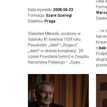
Data 
Forma
Data wywiadu:
2008-06-23
Warsz
Formacja:
Szare Szeregi
Dzieln
Dzielnica:
Praga
... i 
Stanisław Milewski, urodzony w
harcer
Gdańsku
1
1 kwietnia 1929 roku.
Kosum
Pseudonim „Jeleń” i „Rogacz”.
ry
bak
„Jeleń” w okresie konspiracji… [W
Podpły
czasie Powstania byłem] w Związku
drugi 
Harcerstwa Polskiego – „Szare ...
przewi 