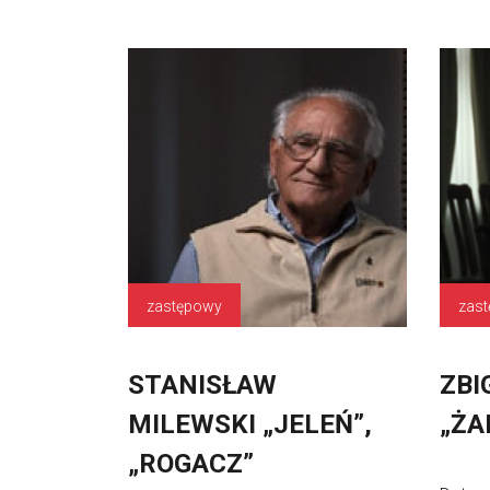
zastępowy
STANISŁAW
ZBI
MILEWSKI „JELEŃ”,
„ŻA
„ROGACZ”