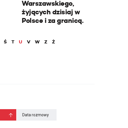
Warszawskiego,
żyjących dzisiaj w
Polsce i za granicą.
Ś
T
U
V
W
Z
Ż
Data rozmowy