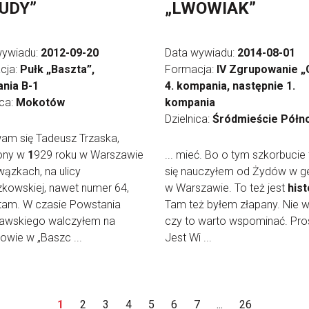
UDY”
„LWOWIAK”
wywiadu:
2012-09-20
Data wywiadu:
2014-08-01
cja:
Pułk „Baszta”,
Formacja:
IV Zgrupowanie „G
nia B-1
4. kompania, następnie 1.
ica:
Mokotów
kompania
Dzielnica:
Śródmieście Półn
am się Tadeusz Trzaska,
ony w
1
929 roku w Warszawie
... mieć. Bo o tym szkorbucie 
ązkach, na ulicy
się nauczyłem od Żydów w ge
kowskiej, nawet numer 64,
w Warszawie. To też jest
hist
tam. W czasie Powstania
Tam też byłem złapany. Nie 
awskiego walczyłem na
czy to warto wspominać. Pro
wie w „Baszc ...
Jest Wi ...
1
2
3
4
5
6
7
...
26