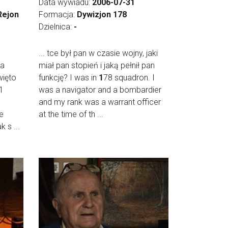
Data wywiadu:
2006-07-31
Rejon
Formacja:
Dywizjon 178
Dzielnica:
-
... tce był pan w czasie wojny, jaki
na
miał pan stopień i jaką pełnił pan
więto
funkcję? I was in
1
78 squadron. I
1
was a navigator and a bombardier
and my rank was a warrant officer
e
at the time of th ...
 s ...