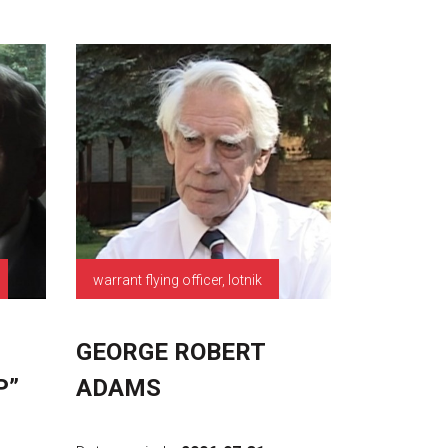
warrant flying officer, lotnik
GEORGE ROBERT
P”
ADAMS