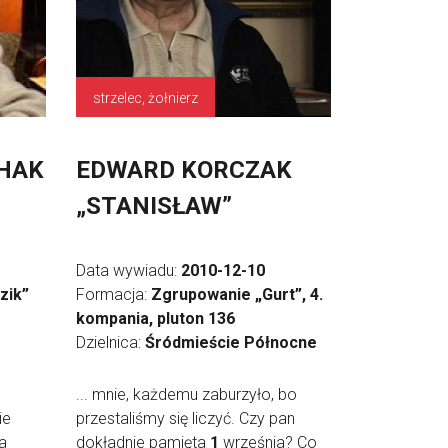
strzelec, żołnierz
HAK
EDWARD KORCZAK
„STANISŁAW”
Data wywiadu:
2010-12-10
zik”
Formacja:
Zgrupowanie „Gurt”, 4.
kompania, pluton 136
Dzielnica:
Śródmieście Północne
... mnie, każdemu zaburzyło, bo
ie
przestaliśmy się liczyć. Czy pan
a
dokładnie pamięta
1
września? Co