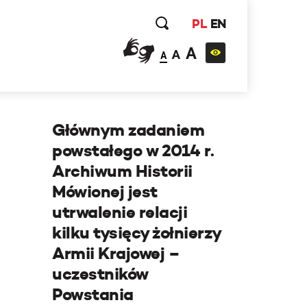
PL
EN
A
A
A
Głównym zadaniem
powstałego w 2014 r.
Archiwum Historii
Mówionej jest
utrwalenie relacji
kilku tysięcy żołnierzy
Armii Krajowej –
uczestników
Powstania