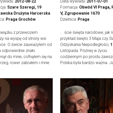
wywiadu:
2012-08-22
Data wywiadu:
2011-07-01
cja:
Szare Szeregi, 19
Formacja:
Obwód VI Praga, 
awska Drużyna Harcerska
V, Zgrupowanie 1670
ica:
Praga Grochów
Dzielnica:
Praga
w związku z przewozem
... ście święta narodowe, jak 
zy na wyspę od strony wsi
przykład święto 3 Maja czy Ś
ce. O świcie zauważyłem od
Odzyskania Niepodległości,
1
a odpowiednie znaki.
Listopada. Później w życiu
nął do mnie, cofnąłem się na
codziennym po prostu zawsz
brzeg, rower zabrałem i mnie
Polska była bardzo ważna. Jak
...