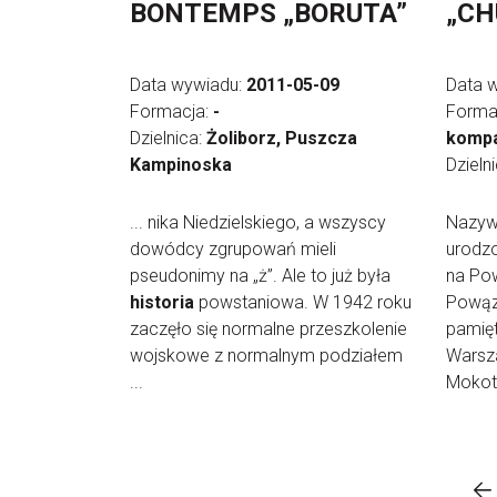
BONTEMPS „BORUTA”
„CH
Data wywiadu:
2011-05-09
Data 
Formacja:
-
Forma
Dzielnica:
Żoliborz, Puszcza
kompa
Kampinoska
Dzieln
... nika Niedzielskiego, a wszyscy
Nazyw
dowódcy zgrupowań mieli
urodz
pseudonimy na „ż”. Ale to już była
na Pow
historia
powstaniowa. W 1942 roku
Powąz
zaczęło się normalne przeszkolenie
pamię
wojskowe z normalnym podziałem
Warsz
...
Mokoto