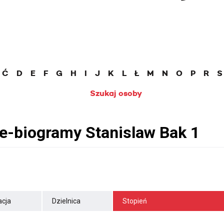
Ć
D
E
F
G
H
I
J
K
L
Ł
M
N
O
P
R
S
Szukaj osoby
cja
Dzielnica
Stopień