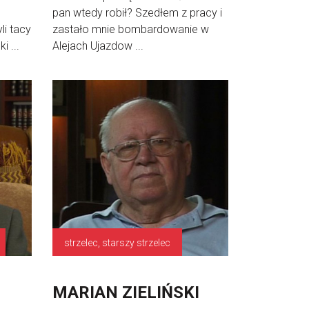
pan wtedy robił? Szedłem z pracy i
li tacy
zastało mnie bombardowanie w
i ...
Alejach Ujazdow ...
strzelec, starszy strzelec
MARIAN ZIELIŃSKI