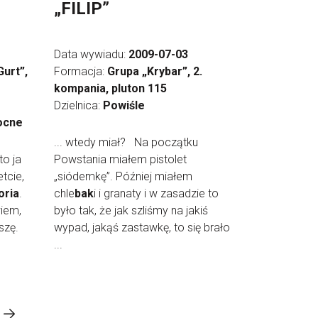
„FILIP”
Data wywiadu:
2009-07-03
urt”,
Formacja:
Grupa „Krybar”, 2.
kompania, pluton 115
Dzielnica:
Powiśle
ocne
... wtedy miał? Na początku
to ja
Powstania miałem pistolet
tcie,
„siódemkę”. Później miałem
oria
.
chle
bak
i i granaty i w zasadzie to
wiem,
było tak, że jak szliśmy na jakiś
szę.
wypad, jakąś zastawkę, to się brało
...