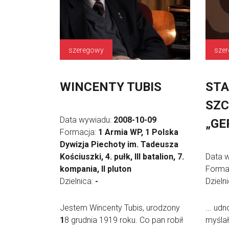
szeregowy
sze
WINCENTY TUBIS
STA
SZC
Data wywiadu:
2008-10-09
„GE
Formacja:
1 Armia WP, 1 Polska
Dywizja Piechoty im. Tadeusza
Kościuszki, 4. pułk, III batalion, 7.
Data 
kompania, II pluton
Forma
Dzielnica:
-
Dzieln
Jestem Wincenty Tubis, urodzony
... ud
1
8 grudnia 1919 roku. Co pan robił
myślał