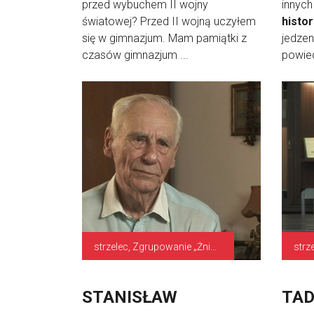
przed wybuchem II wojny
innych
światowej? Przed II wojną uczyłem
histor
się w gimnazjum. Mam pamiątki z
jedzen
czasów gimnazjum ...
powied
strzelec, Zgrupowanie „Żniwiarz”, Grupa „Kampinos”
strze
STANISŁAW
TAD