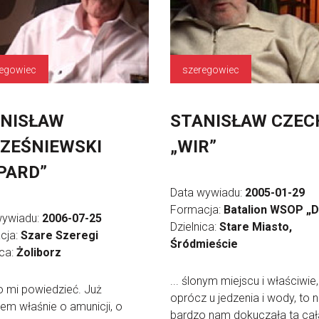
regowiec
szeregowiec
NISŁAW
STANISŁAW CZEC
ZEŚNIEWSKI
„WIR”
PARD”
Data wywiadu:
2005-01-29
Formacja:
Batalion WSOP „D
wywiadu:
2006-07-25
Dzielnica:
Stare Miasto,
cja:
Szare Szeregi
Śródmieście
ica:
Żoliborz
... ślonym miejscu i właściwie,
no mi powiedzieć. Już
oprócz u jedzenia i wody, to n
em właśnie o amunicji, o
bardzo nam dokuczała ta cał