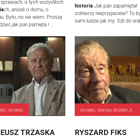
 sprawach, o tych wszystkich
historia
.Jak pan zapamiętał
ia
ch, aniżeli o domu, o
żołnierzy nieprzyjaciela? To by
iu. Było, no nie wiem. Proszę
sami ludzie jak my. Szli do walk
zieć jak pan pamięta r ...
lec, strzelec
strzelec, starszy strzelec, kapral, strzelec, drużynowy
EUSZ TRZASKA
RYSZARD FIKS