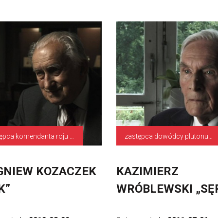
zastępca komendanta roju „Orły Podolskie”
zastępca dowódcy plutonu, kapral
GNIEW KOZACZEK
KAZIMIERZ
K”
WRÓBLEWSKI „SĘ