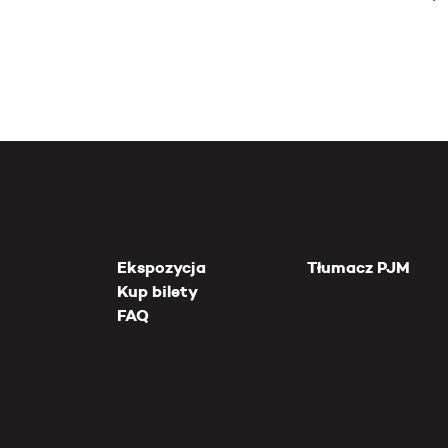
Ekspozycja
Tłumacz PJM
Kup bilety
FAQ