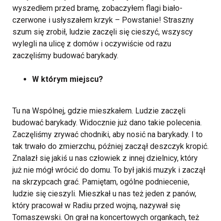
wyszedłem przed bramę, zobaczyłem flagi biało-
czerwone i usłyszałem krzyk – Powstanie! Straszny
szum się zrobił, ludzie zaczęli się cieszyć, wszyscy
wylegli na ulicę z domów i oczywiście od razu
zaczęliśmy budować barykady.
W którym miejscu?
Tu na Wspólnej, gdzie mieszkałem. Ludzie zaczęli
budować barykady. Widocznie już dano takie polecenia.
Zaczęliśmy zrywać chodniki, aby nosić na barykady. I to
tak trwało do zmierzchu, później zaczął deszczyk kropić.
Znalazł się jakiś u nas człowiek z innej dzielnicy, który
już nie mógł wrócić do domu. To był jakiś muzyk i zaczął
na skrzypcach grać. Pamiętam, ogólne podniecenie,
ludzie się cieszyli. Mieszkał u nas też jeden z panów,
który pracował w Radiu przed wojną, nazywał się
Tomaszewski. On grał na koncertowych organkach, też