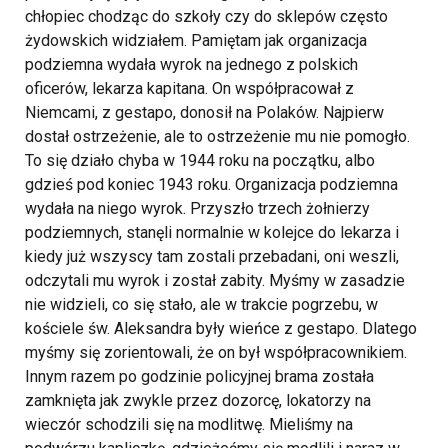
chłopiec chodząc do szkoły czy do sklepów często
żydowskich widziałem.
Pamiętam jak organizacja
podziemna wydała wyrok na jednego z polskich
oficerów, lekarza kapitana. On współpracował z
Niemcami, z gestapo, donosił na Polaków. Najpierw
dostał ostrzeżenie, ale to ostrzeżenie mu nie pomogło.
To się działo chyba w 1944 roku na początku, albo
gdzieś pod koniec 1943 roku. Organizacja podziemna
wydała na niego wyrok. Przyszło trzech żołnierzy
podziemnych, stanęli normalnie w kolejce do lekarza i
kiedy już wszyscy tam zostali przebadani, oni weszli,
odczytali mu wyrok i został zabity. Myśmy w zasadzie
nie widzieli, co się stało, ale w trakcie pogrzebu, w
kościele św. Aleksandra były wieńce z gestapo. Dlatego
myśmy się zorientowali, że on był współpracownikiem.
Innym razem po godzinie policyjnej brama została
zamknięta jak zwykle przez dozorcę, lokatorzy na
wieczór schodzili się na modlitwę. Mieliśmy na