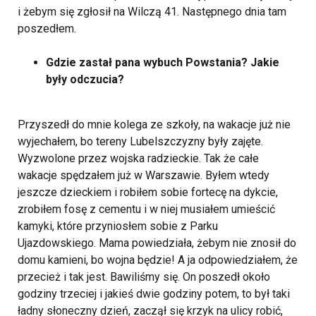
i żebym się zgłosił na Wilczą 41. Następnego dnia tam
poszedłem.
Gdzie zastał pana wybuch Powstania? Jakie
były odczucia?
Przyszedł do mnie kolega ze szkoły, na wakacje już nie
wyjechałem, bo tereny Lubelszczyzny były zajęte.
Wyzwolone przez wojska radzieckie. Tak że całe
wakacje spędzałem już w Warszawie. Byłem wtedy
jeszcze dzieckiem i robiłem sobie fortecę na dykcie,
zrobiłem fosę z cementu i w niej musiałem umieścić
kamyki, które przyniosłem sobie z Parku
Ujazdowskiego. Mama powiedziała, żebym nie znosił do
domu kamieni, bo wojna będzie! A ja odpowiedziałem, że
przecież i tak jest. Bawiliśmy się. On poszedł około
godziny trzeciej i jakieś dwie godziny potem, to był taki
ładny słoneczny dzień, zaczął się krzyk na ulicy robić,