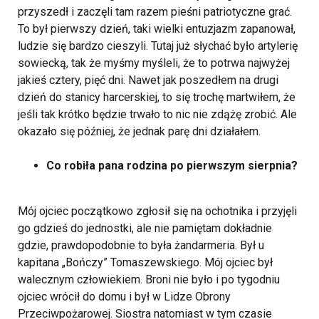
przyszedł i zaczęli tam razem pieśni patriotyczne grać.
To był pierwszy dzień, taki wielki entuzjazm zapanował,
ludzie się bardzo cieszyli. Tutaj już słychać było artylerię
sowiecką, tak że myśmy myśleli, że to potrwa najwyżej
jakieś cztery, pięć dni. Nawet jak poszedłem na drugi
dzień do stanicy harcerskiej, to się trochę martwiłem, że
jeśli tak krótko będzie trwało to nic nie zdążę zrobić. Ale
okazało się później, że jednak parę dni działałem.
Co robiła pana rodzina po pierwszym sierpnia?
Mój ojciec początkowo zgłosił się na ochotnika i przyjęli
go gdzieś do jednostki, ale nie pamiętam dokładnie
gdzie, prawdopodobnie to była żandarmeria. Był u
kapitana „Bończy” Tomaszewskiego. Mój ojciec był
walecznym człowiekiem. Broni nie było i po tygodniu
ojciec wrócił do domu i był w Lidze Obrony
Przeciwpożarowej. Siostra natomiast w tym czasie