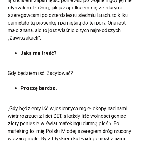
ją chciałem zapamiętać, ponieważ po wojnie nigdy jej nie
słyszałem. Później, jak już spotkałem się ze starymi
szeregowcami po czterdziestu siedmiu latach, to kilku
pamiętało tą piosenkę i pamiętają do tej pory. Ona jest
mało znana, ale to jest właśnie o tych najmłodszych
„Zawiszakach”.
Jaką ma treść?
Gdy będziem iść. Zacytować?
Proszę bardzo.
„Gdy będziemy iść w jesiennych mgieł okopy nad nami
wiatr rozrzuci z liści ZET, a każdy liść wolności goniec
złoty poniesie w świat mafekingu dumną pieśń. Bo
mafeking to imię Polski Młodej szeregiem dróg rzucony
w szarej mgle. By z błyskiem kul wiatr poniósł z nami