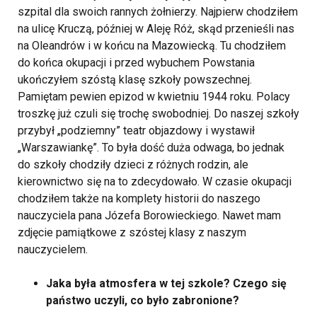
szpital dla swoich rannych żołnierzy.
Najpierw chodziłem
na ulicę Kruczą, później w Aleję Róż, skąd przenieśli nas
na Oleandrów i w końcu na Mazowiecką. Tu chodziłem
do końca okupacji i przed wybuchem Powstania
ukończyłem szóstą klasę szkoły powszechnej.
Pamiętam pewien epizod w kwietniu 1944 roku. Polacy
troszkę już czuli się trochę swobodniej. Do naszej szkoły
przybył „podziemny” teatr objazdowy i wystawił
„Warszawiankę”. To była dość duża odwaga, bo jednak
do szkoły chodziły dzieci z różnych rodzin, ale
kierownictwo się na to zdecydowało. W czasie okupacji
chodziłem także na komplety historii do naszego
nauczyciela pana Józefa Borowieckiego. Nawet mam
zdjęcie pamiątkowe z szóstej klasy z naszym
nauczycielem.
Jaka była atmosfera w tej szkole? Czego się
państwo uczyli, co było zabronione?