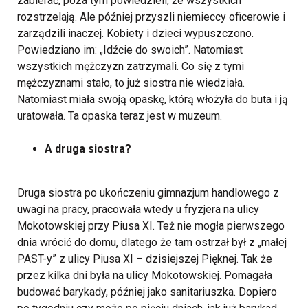
zabierać, poza tym powiedzieli, że wszystkich
rozstrzelają. Ale później przyszli niemieccy oficerowie i
zarządzili inaczej. Kobiety i dzieci wypuszczono.
Powiedziano im: „Idźcie do swoich”. Natomiast
wszystkich mężczyzn zatrzymali. Co się z tymi
mężczyznami stało, to już siostra nie wiedziała.
Natomiast miała swoją opaskę, którą włożyła do buta i ją
uratowała. Ta opaska teraz jest w muzeum.
A druga siostra?
Druga siostra po ukończeniu gimnazjum handlowego z
uwagi na pracy, pracowała wtedy u fryzjera na ulicy
Mokotowskiej przy Piusa XI. Też nie mogła pierwszego
dnia wrócić do domu, dlatego że tam ostrzał był z „małej
PAST-y” z ulicy Piusa XI – dzisiejszej Pięknej. Tak że
przez kilka dni była na ulicy Mokotowskiej. Pomagała
budować barykady, później jako sanitariuszka. Dopiero