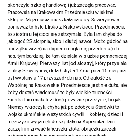
skończyła szkołę handlową i już zaczęła pracować.
Pracowała na Krakowskim Przedmieściu w jakimś
sklepie. Moja ciocia mieszkała na ulicy Sewerynów a
ponieważ to było blisko z Krakowskiego Przedmieścia,
to siostra u tej cioci się zatrzymała. Była tam chyba do
jakiegoś 25 sierpnia, albo i dłużej nawet.
Może gdzieś na
początku września dopiero mogła się przedostać do
nas, tym bardziej, że tam działała w służbie pomocniczej
Armii Krajowej. Pierwszy list [od siostry], który przysłała
z ulicy Sewerynów, dotarł chyba 17 sierpnia. 16 sierpnia
był wysłany a 17 przyszedł do nas. Odległość ze
Wspólnej na Krakowskie Przedmieście jest nie duża, ale
żeby dostać wiadomość to były wielkie trudności.
Siostra tam miała też dość poważne przeżycie, bo jak
Niemcy wkroczyli, chyba już po zdobyciu Starówki to
wojska ukraińskie wszystkich cywili – kobiety, dzieci i
mężczyzn wygarnęli do szpitala na Kopernika. Tam
zaczęli im zrywać łańcuszki złote, obrączki zaczęli