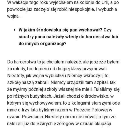
W wakacje tego roku wyjechałem na kolonie do Urli, a po
powrocie już zaczęło się robić niespokojnie, i wybuchła
wojna…
W jakim środowisku się pan wychował? Czy
siostry pana należały wtedy do harcerstwa lub
do innych organizacji?
Do harcerstwa to ja chciałem należeć, ale jeszcze byłem
za młody, bo dopiero od drugiej klasy przyjmowali.
Niestety, jak wojna wybuchła i Niemcy wkroczyli, to
szkołę naszą zabrali. Niemcy urządzili tam szpital, tak
że myśmy później szkoły własnej nie mieli. Tułaliśmy się
po różnych budynkach.
Jeżeli chodzi o środowisko, w
którym się wychowywałem, to z kolegami starszymi ode
mnie o trzy lata byliśmy razem w Poczcie Polowej w
czasie Powstania. Niestety oni mi nie mówili, o tym że
należeli już do Szarych Szeregów w czasie okupacji.