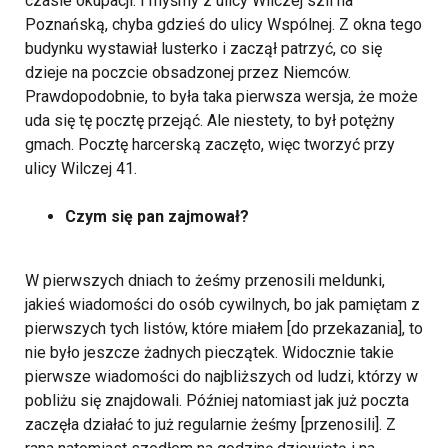
czasie okupacji. I myśmy z ulicy Wilczej szli na
Poznańską, chyba gdzieś do ulicy Wspólnej. Z okna tego
budynku wystawiał lusterko i zaczął patrzyć, co się
dzieje na poczcie obsadzonej przez Niemców.
Prawdopodobnie, to była taka pierwsza wersja, że może
uda się tę pocztę przejąć. Ale niestety, to był potężny
gmach. Pocztę harcerską zaczęto, więc tworzyć przy
ulicy Wilczej 41.
Czym się pan zajmował?
W pierwszych dniach to żeśmy przenosili meldunki,
jakieś wiadomości do osób cywilnych, bo jak pamiętam z
pierwszych tych listów, które miałem [do przekazania], to
nie było jeszcze żadnych pieczątek. Widocznie takie
pierwsze wiadomości do najbliższych od ludzi, którzy w
pobliżu się znajdowali. Później natomiast jak już poczta
zaczęła działać to już regularnie żeśmy [przenosili]. Z