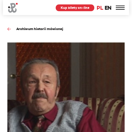
PL
EN
Kup bilety on-line
Archiwum historii mówionej