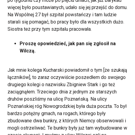
po tygodniu czy może po pięciu dniach, jak już barykad
więcej było poustawianych, udało się jej przejść do domu.
Na Wspólnej 27 był szpital powstańczy i tam ludzie
starali się pomagać, bo pracy było dla wszystkich dużo.
Siostra też przy tym szpitalu pracowała.
Proszę opowiedzieć, jak pan się zgłosił na
Wilczą.
Jak mnie kolega Kucharski powiadomił o tym [że szukają
łączników], to zaraz oczywiście poszedłem do swojego
drugiego kolegi o nazwisku Zbigniew Stark i go też
zaciągnąłem. Trzeciego dnia z jednym ze starszych
druhów poszliśmy na ulicę Poznańską. Na ulicy
Poznańskiej róg Nowogrodzkiej była duża poczta. To był
bardzo potężny gmach, na rogach, którego były
zbudowane dwa bunkry, z których Niemcy obserwowali i
mogli ostrzeliwać. Te bunkry były już tam wybudowane w