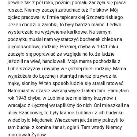
pewnie tak z pół roku, później pomału zaczęła się praca
ruszać. Niemcy zaczęli zatrudniać też Polaków. Mój
ojciec pracował w firmie tapicerskiej Szczerbińskiego.
Jeżeli chodzi o zarobki, to były bardzo marne. Ledwo
wystarczało na wyżywienie kartkowe. Na samym
początku musiał nam wystarczyć bochenek chleba na
pięcioosobową rodzinę. Później, chyba w 1941 roku
zaczęło się poprawiać ze względu na to, że ludzie
jeździli na wieś, handlowali. Moja mama pochodziła z
Lubelszczyzny i myśmy w Łęcznej mieli rodzinę. Mama
wyjeżdżała do Łęcznej i stamtąd nieraz przywoziła:
mąkę, słoninę. W ten sposób ludzie się starali ratować.
Natomiast w czasie wakacji wyjeżdżałem tam.
Pamiętam
rok 1943 chyba, w Lublinie też mieliśmy kuzynów, i
wracając z Łęcznej wstąpiliśmy do nich. Oni mieszkali na
ulicy Szańcowej, to były krańce Lublina i z ich budynku
widać było Majdanek. Wieczorem jak żeśmy patrzyli to
tam buchał z komina żar aż, ogień. Tam wtedy Niemcy
mordowali Żydów.