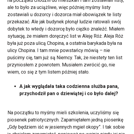
na początku chodzili do mieszkań i tam zostawiali listy,
ale to było za uciążliwe, więc później myśmy listy
zostawiali u dozorcy i dozorca miał obowiązek te listy
przekazać. Ale jak budynek płonął ludzie ratowali swój
dobytek to wtedy i dozorcę było ciężko znaleźć. Miałem
sytuację, że miałem doręczyć list w Aleję Róż. Aleja Róż
była już poza ulicą Chopina, a ostatnia barykada była na
ulicy Chopina. I tam mnie powstańcy mówią – nie
puścimy cię, tam już są Niemcy. Tak, że niestety ten list
przyniosłem z powrotem. Musiałem zwrócić go, nie
wiem, co się z tym listem później stało.
A jak wyglądała taka codzienna służba pana,
przychodził pan o dziewiątej i co było dalej?
Na początku to myśmy mieli szkolenia, uczyliśmy się
piosenek patriotycznych. Zapamiętałem jedną piosenkę
„Gdy będziem iść w jesiennych mgieł okopy”. I tak sobie