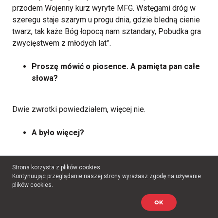
przodem Wojenny kurz wyryte MFG. Wstęgami dróg w
szeregu staje szarym u progu dnia, gdzie bledną cienie
twarz, tak każe Bóg łopocą nam sztandary, Pobudka gra
zwycięstwem z młodych lat”.
Proszę mówić o piosence. A pamięta pan całe
słowa?
Dwie zwrotki powiedziałem, więcej nie.
A było więcej?
Są trzy, ale ja zapamiętałem dwie. lass chyba tylko tych
Strona korzysta z plików cookies.
dwu nas uczono.
Kontynuując przeglądanie naszej strony wyrażasz zgodę na używanie
plików cookies.
Proszę powiedzieć dalej, a jak wyglądał pana
dzień?
OK