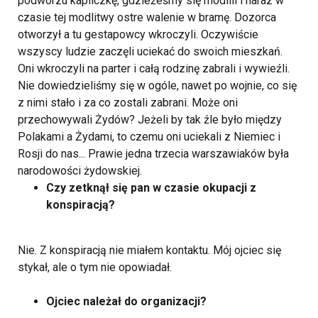
podwórzu kapliczkę, gdzieżeśmy się modlili i naraz w
czasie tej modlitwy ostre walenie w bramę. Dozorca
otworzył a tu gestapowcy wkroczyli. Oczywiście
wszyscy ludzie zaczęli uciekać do swoich mieszkań.
Oni wkroczyli na parter i całą rodzinę zabrali i wywieźli.
Nie dowiedzieliśmy się w ogóle, nawet po wojnie, co się
z nimi stało i za co zostali zabrani. Może oni
przechowywali Żydów? Jeżeli by tak źle było między
Polakami a Żydami, to czemu oni uciekali z Niemiec i
Rosji do nas... Prawie jedna trzecia warszawiaków była
narodowości żydowskiej.
Czy zetknął się pan w czasie okupacji z
konspiracją?
Nie. Z konspiracją nie miałem kontaktu. Mój ojciec się
stykał, ale o tym nie opowiadał.
Ojciec należał do organizacji?