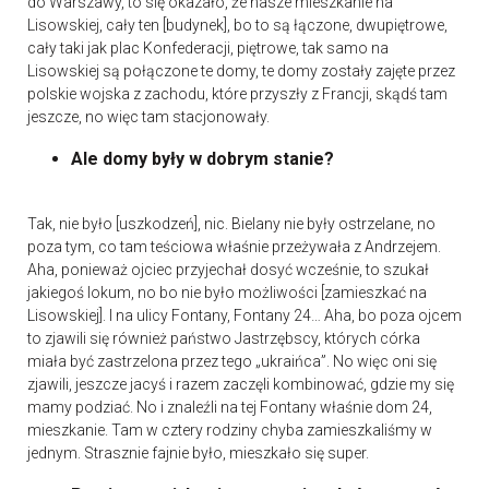
do Warszawy, to się okazało, że nasze mieszkanie na
Lisowskiej, cały ten [budynek], bo to są łączone, dwupiętrowe,
cały taki jak plac Konfederacji, piętrowe, tak samo na
Lisowskiej są połączone te domy, te domy zostały zajęte przez
polskie wojska z zachodu, które przyszły z Francji, skądś tam
jeszcze, no więc tam stacjonowały.
Ale domy były w dobrym stanie?
Tak, nie było [uszkodzeń], nic. Bielany nie były ostrzelane, no
poza tym, co tam teściowa właśnie przeżywała z Andrzejem.
Aha, ponieważ ojciec przyjechał dosyć wcześnie, to szukał
jakiegoś lokum, no bo nie było możliwości [zamieszkać na
Lisowskiej]. I na ulicy Fontany, Fontany 24… Aha, bo poza ojcem
to zjawili się również państwo Jastrzębscy, których córka
miała być zastrzelona przez tego „ukraińca”. No więc oni się
zjawili, jeszcze jacyś i razem zaczęli kombinować, gdzie my się
mamy podziać. No i znaleźli na tej Fontany właśnie dom 24,
mieszkanie. Tam w cztery rodziny chyba zamieszkaliśmy w
jednym. Strasznie fajnie było, mieszkało się super.