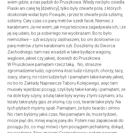
wiem gdzie, a nas pędzili do Pruszkowa. Wtedy nie było osiedla
Piaski ani całej tej [dzielnicy], tylko były otwarte pola, z których
doskonale widać było Powązki, i przez te otwarte pola szliśmy,
szliśmy. Cały czas co parę metrów szedł facet, Niemiec z
karabinami. Ja nie wiem, jak moja teściowa zagadywała ich, i że
jej się udało, bo ja sobie tego nie wyobrażam. Bo to było
niemożliwe – szli wszyscy zastraszeni, bo oni dosłownie co
parę metrów z tymi karabinami szli. Doszliśmy do Dworca
Zachodniego, tam nas wsadzili w takie bydlęce wagony,
węglowe, jakieś czy jakieś, dowieźli do Pruszkowa.
W Pruszkowie pamiętam rzecz taką… No, straszne
zgromadzenie ludzi, ogromna ilość ludzi różnych; chorzy, tacy,
siacy, starcy, no różni ludzie byli. I pamiętam takie kanały jakieś,
no bo to Zakłady Naprawcze Taboru Kolejowego, więc tam
musiały wjeżdżać pociągi, czyli były takie kanały, i pamiętam, że
na dole były szyny, a tutaj takie były wyrwy z tymi szynami, a tu
leżały takie płyty gips ze słomą czy coś, twarde takie płyty. Na
tych płytach myśmy spali. Pamiętam, że było twardo i zimno.
No i tam byliśmy jakiś czas. Nie pamiętam ile, może tydzień,
może pięć dni, mniej więcej parę dni. Potem nas zapakowali do
pociągu (to, co mąż mówi) i tym pociągiem jechaliśmy, dokąd,