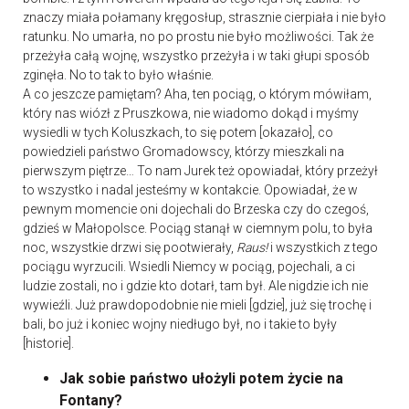
znaczy miała połamany kręgosłup, strasznie cierpiała i nie było
ratunku. No umarła, no po prostu nie było możliwości. Tak że
przeżyła całą wojnę, wszystko przeżyła i w taki głupi sposób
zginęła. No to tak to było właśnie.
A co jeszcze pamiętam? Aha, ten pociąg, o którym mówiłam,
który nas wiózł z Pruszkowa, nie wiadomo dokąd i myśmy
wysiedli w tych Koluszkach, to się potem [okazało], co
powiedzieli państwo Gromadowscy, którzy mieszkali na
pierwszym piętrze… To nam Jurek też opowiadał, który przeżył
to wszystko i nadal jesteśmy w kontakcie. Opowiadał, że w
pewnym momencie oni dojechali do Brzeska czy do czegoś,
gdzieś w Małopolsce. Pociąg stanął w ciemnym polu, to była
noc, wszystkie drzwi się pootwierały,
Raus!
i wszystkich z tego
pociągu wyrzucili. Wsiedli Niemcy w pociąg, pojechali, a ci
ludzie zostali, no i gdzie kto dotarł, tam był. Ale nigdzie ich nie
wywieźli. Już prawdopodobnie nie mieli [gdzie], już się trochę i
bali, bo już i koniec wojny niedługo był, no i takie to były
[historie].
Jak sobie państwo ułożyli potem życie na
Fontany?