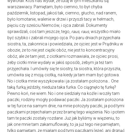
wywołali. Ktoś nas wydał, że tutaj w tym mieszkaniu są
warszawiacy. Pamiętam, było ciemno, to był chyba
październik, listopad, jakoś tak, ciemno, głucho, nad ranem,
było łomotanie, walenie w drzwi i przyszli tacy w hełmach,
pięciu czy sześciu Niemców, i ojca zabrali. Dokumenty
sprawdzali, coś tam jeszcze, tego,
raus, raus
, wszystko miało
być szybko i zabrali mojego ojca. Po paru dniach przyjechała
siostra, ta, zakonnica i powiedziała, że ojciec jest w Prądniku w
obozie, że to nie jest ciężki obóz, nie jest to koncentracyjny
obóz, ale że tam jest, z ciotkami rozmawiała, że ojciec prosi,
żeby ciotki mnie wydały w jakiś sposób, żebym ja też tam
przyjechała. I umówiły się te siostry, ta siostra, która przyszła,
umówiła się z moją ciotką, na kiedy ja tam mam być gotowa.
No i ciotka mnie wyszykowała i ja zostałam położona… One
taką furką jeździły, nieduża taka furka. Co ciągnęło tę furkę?
Pewno koń, nie wiem. No i one siedziały na koźle i woziły tam
paczki, rodziny mogły podawać paczki. Ja zostałam położona
w tej furce na samym dnie, na mnie położyły paczki, ja pod tymi
paczkami przejechałam przez bramę tego więzienia. No i potem
tam te paczki zostały rozdane. Już jak byliśmy w więzieniu, to
jak one mnie tam zakamuflowały, to ja już tego nie pamiętam,
tylko pamiętam, że miałam pod tymi paczkami leżeć, ani drgnąć