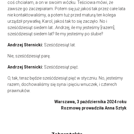
coś chciałam, a on w swoim wózku. Teściowa mówi, że
zawsze go zaczepiałam. Potem się już jakoś tak przez całe lata
nie kontaktowaliśmy, a potem tuż przed maturą ten kolega
urządził prywatkę, Karol, jakoś tak to się zaczęło. No i
sześćdziesiąt siedem lat…Andrzej, ile my jesteśmy [razem],
sześćdziesiąt siedem lat? Ile my jesteśmy po ślubie?
Andrzej Sternicki:
Sześćdziesiąt lat.
Nie, sześćdziesiąt parę.
Andrzej Sternicki:
Sześćdziesiąt pięć.
O, tak, teraz będzie sześćdziesiąt pięć w styczniu. No, jesteśmy
razem, dochowaliśmy się syna i pięciu wnuczek, i czterech
prawnuków.
Warszawa, 3 października 2024 roku
Rozmowę prowadziła Anna Sztyk