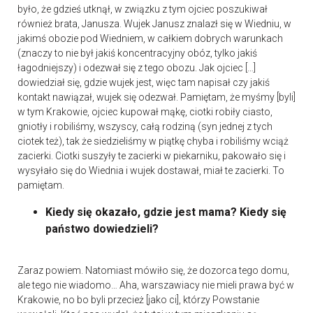
było, że gdzieś utknął, w związku z tym ojciec poszukiwał
również brata, Janusza. Wujek Janusz znalazł się w Wiedniu, w
jakimś obozie pod Wiedniem, w całkiem dobrych warunkach
(znaczy to nie był jakiś koncentracyjny obóz, tylko jakiś
łagodniejszy) i odezwał się z tego obozu. Jak ojciec […]
dowiedział się, gdzie wujek jest, więc tam napisał czy jakiś
kontakt nawiązał, wujek się odezwał. Pamiętam, że myśmy [byli]
w tym Krakowie, ojciec kupował mąkę, ciotki robiły ciasto,
gniotły i robiliśmy, wszyscy, całą rodziną (syn jednej z tych
ciotek też), tak że siedzieliśmy w piątkę chyba i robiliśmy wciąż
zacierki. Ciotki suszyły te zacierki w piekarniku, pakowało się i
wysyłało się do Wiednia i wujek dostawał, miał te zacierki. To
pamiętam.
Kiedy się okazało, gdzie jest mama? Kiedy się
państwo dowiedzieli?
Zaraz powiem. Natomiast mówiło się, że dozorca tego domu,
ale tego nie wiadomo… Aha, warszawiacy nie mieli prawa być w
Krakowie, no bo byli przecież [jako ci], którzy Powstanie