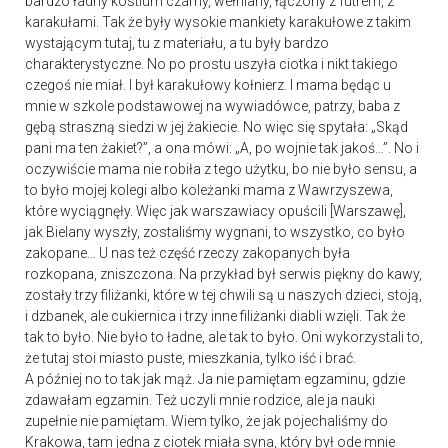
bardzo ładny kostium czarny, wełniany, łączony z futrem, z
karakułami. Tak że były wysokie mankiety karakułowe z takim
wystającym tutaj, tu z materiału, a tu były bardzo
charakterystyczne. No po prostu uszyła ciotka i nikt takiego
czegoś nie miał. I był karakułowy kołnierz. I mama będąc u
mnie w szkole podstawowej na wywiadówce, patrzy, baba z
gębą straszną siedzi w jej żakiecie. No więc się spytała: „Skąd
pani ma ten żakiet?”, a ona mówi: „A, po wojnie tak jakoś…”. No i
oczywiście mama nie robiła z tego użytku, bo nie było sensu, a
to było mojej kolegi albo koleżanki mama z Wawrzyszewa,
które wyciągnęły. Więc jak warszawiacy opuścili [Warszawę],
jak Bielany wyszły, zostaliśmy wygnani, to wszystko, co było
zakopane… U nas też część rzeczy zakopanych była
rozkopana, zniszczona. Na przykład był serwis piękny do kawy,
zostały trzy filiżanki, które w tej chwili są u naszych dzieci, stoją,
i dzbanek, ale cukiernica i trzy inne filiżanki diabli wzięli. Tak że
tak to było. Nie było to ładne, ale tak to było. Oni wykorzystali to,
że tutaj stoi miasto puste, mieszkania, tylko iść i brać.
A później no to tak jak mąż. Ja nie pamiętam egzaminu, gdzie
zdawałam egzamin. Też uczyli mnie rodzice, ale ja nauki
zupełnie nie pamiętam. Wiem tylko, że jak pojechaliśmy do
Krakowa, tam jedna z ciotek miała syna, który był ode mnie