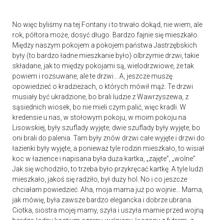
No więc byliśmy na tej Fontany i to trwało dokąd, nie wiem, ale
rok, półtora może, dosyć długo. Bardzo fajnie się mieszkało.
Między naszym pokojem a pokojem państwa Jastrzębskich
były (to bardzo ładne mieszkanie było) olbrzymie drzwi, takie
składane, jak to między pokojami są, wielodrzwiowe, że tak
powiem i rozsuwane, ale te drzwi… A, jeszcze muszę
opowiedzieć o kradzieżach, o których mówił mąż. Te drzwi
musiały być ukradzione, bo brali ludzie z Wawrzyszewa, z
sąsiednich wiosek, bo nie mieli czym palić, więc kradli. W
kredensie u nas, w stołowym pokoju, w moim pokoju na
Lisowskiej, były szuflady wyjęte, dwie szuflady były wyjęte, bo
oni brali do palenia. Tam były znów drzwi całe wyjęte i drzwi do
łazienki były wyjęte, a ponieważ tyle rodzin mieszkało, to wisiał
koc w łazience i napisana była duża kartka, „zajęte”, „wolne”.
Jak się wchodziło, to trzeba było przykręcać kartkę. A tyle ludzi
mieszkało, jakoś się radziło, był duży hol. No i co jeszcze
chciałam powiedzieć. Aha, moja mama już po wojnie… Mama,
jak mówię, była zawsze bardzo elegancka i dobrze ubrana.
Ciotka, siostra mojej mamy, szyła i uszyła mamie przed wojną