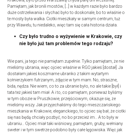
Krakowa, było przed Warszawą chyba parę dni wcześniej.
Pamiętam, jak bronili mostów, […] w każdym razie było bardzo
duże ostrzeliwania i słychać było to doskonale, bo to właśnie o
te mosty była walka. Ciotki mieszkały w samym centrum, tuż
przy Wawelu, tu niedaleko, więc tam się cała historia działa.
Czy było trudno o wyżywienie w Krakowie, czy
nie było już tam problemów tego rodzaju?
Wie pani, ja tego nie pamiętam zupełnie. Tylko pamiętam, że nie
mieliśmy ubrania, więc ojciec właśnie w RGO jakieś [dostał]. Ja
dostałam jakieś koszmarne ubranko z takim wytartym
kołnierzykiem futrzanym, zdjęcie w tym mam. No, straszne,
bida, nędza. Nie wiem, co to za ubranie było, no ale takie [był] i
tata też jakieś tam miał. A i to, co pamiętam, ponieważ byliśmy
w tym obozie w Pruszkowie, przejściowym, okazuje się, że
mieliśmy wszy. Jak przyjechaliśmy do tego mieszczańskiego
mieszkania w Krakowie, eleganckiego, to ojciec się bał, że ciotki
się nas będą chciały pozbyć, no bo przecież im… A to były w
ubraniu… Ojciec miał taki wiśniowy, pamiętam, gruby, wełniany
sweter i w tym swetrze podobno były całe lęgowiska. Więc jak