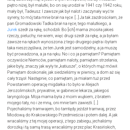
piętro niżej, był malutki, bo on się urodził w 1941 czy 1942 roku,
mały był, Tadeusz. I zawsze jak był nalot i zaczynały wyć te
syreny, to mój tata mnie brał na ręce. […] Ja tak zazdrościłam, że
pan Gromadowski Tadka brał na ręce, tego malutkiego, a
Jurek
szedł za rękę, schodzili. Bo [ich] mama znosiła jakieś
rzeczy, pieluchy, nie wiem, więc drugi szedł za rękę, a ja byłam
zawsze na rękach wynoszona z tego drugiego piętra i byłam
taka nieszczęśliwa, że ten Jurek jest samodzielny, a ja muszę
być prowadzona, a ja na ręku. No i co ja pamiętam? Pamiętam
oczywiście Niemców, pamiętam naloty, pamiętam strzelania,
jakie były, znaczy jak wyły te „katiusze”, o których mąż mówił.
Pamiętam doskonale, jak siedzieliśmy w piwnicy, a dom aż się
cały trząsł. Następnie, co pamiętam, ja miałam tuż przed
Powstaniem operację migdałka i to było w Alejach
Jerozolimskich, prywatnie, w gabinecie lekarza, jakiegoś
laryngologa. Moja mama była z moim wujkiem, z bratem
mojego taty, no i ze mną, oni mnie tam zawieźli. […]
Pojechaliśmy tramwajem, bo tamtędy jeździł tramwaj, przez
Miodową do Krakowskiego Przedmieścia i potem dalej. A jak
wracaliśmy z tej mojej operacji, z tego zabiegu, jechaliśmy
dorożką i tą samą trasą wracaliśmy przez plac Krasińskich,