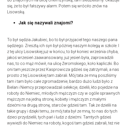
do znajomych na ulicę Chełmżyńską, tam siedzieliśmy. Okazuje
się, że to był fałszywy alarm. Potem się wróciło znów na
Lisowską.
Jak się nazywali znajomi?
To był sędzia Jakubiec, bo to był przyjaciel tego naszego pana
sędziego. Zresztą ich syn był później naszym kolegą w szkole. I
z tej ulicy Lisowskiej już w końcu, to był koniec września chyba,
jakoś wrzesień zaawansowany, już jesień była, zaprowadzili
nas, to co mąż mówił, na ulicę Żeromskiego, koło kapliczki. Bo
oni tam jeszcze przez Kasprowicza gdzieś się zatrzymali, a nas
prosto z tej Lisowskiej tam zabrali. Mój tata ze mną poszliśmy
tam i tam było całe zgromadzenie, bardzo dużo ludzi było z
Bielan i Niemcy przeprowadzali selekcje, dzielili, kto pojedzie na
roboty do Niemiec, młodych mężczyzn czy w ogóle sprawnych
mężczyzn na jedną stronę, kobiety i mężczyzn z małymi
dziećmi na drugą stronę, starców gdzieś tam. Tak że dzielili na
takie grupy i dzięki temu, że mój tata był ze mną, to nas do tych
dzieci przydzielili, tych pań i ludzi z dziećmi. Tamtych gdzieś
wywieźli do Niemiec na roboty, kogoś tam gdzieś zabrali, też nie