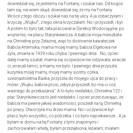
dowiedział się, że jesteśmy na Fontany, i szukał nas. Od kogoś
tam się, nie wiem skąd, dowiedział się, że my na Fontany.
Wrócił z tego obozu i szukał nas na tej ulicy. A ja zobaczyłam i
krzyczę: „Wujku!”, z tego okna krzyczałam. No i przyszedł, i był.
A potem to było tak, tata pracował w Dyrekcji Wodociągów, po
wojnie też, na placu Starynkiewicza. A babcia moja mieszkała
na Chmielnej przy Żelaznej, więc to dosłownie kawałeczek.
Babcia Artemska, mama mojej mamy, babcia Elgetowa nie
żyła, zmarła w 1939 roku chyba. I pewnego dnia… No, ojciec
dalej mamy szukał, mama się oczywiście nie odzywała; wracali
ci, wracali tamci, a mamy nie było. I pewnego dnia przyszła
kuzynka mojej mamy, mojej mamy siostry córka,
szesnastoletnia Baśka, przyszła do mojego ojca do pracy i
mówi: „Wujku, babcia prosi, żebyś przyszedł, bo ma ci coś
ważnego do przekazania”. A to było niedaleko, Chmielna 122 i
plac Starynkiewicza to jest niedaleko. I ojciec przeczuwając, że
babcia ma pewne jakieś wiadomości, poszedł na tą Chmielną
po pracy. Otworzyła mu drzwi mama. No i oczywiście był
płacz, było wszystko, co potrzeba. I co było najciekawsze… A ja
byłam w domu na tej Fontany z tymi znajomymi i
zachorowałam wtedy, byłam przeziębiona, leżałam, miałam