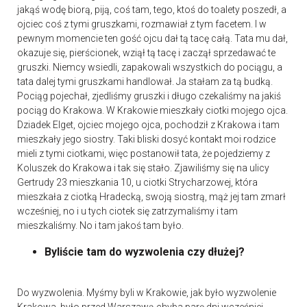
jakąś wodę biorą, piją, coś tam, tego, ktoś do toalety poszedł, a
ojciec coś z tymi gruszkami, rozmawiał z tym facetem. I w
pewnym momencie ten gość ojcu dał tą tacę całą. Tata mu dał,
okazuje się, pierścionek, wziął tą tacę i zaczął sprzedawać te
gruszki. Niemcy wsiedli, zapakowali wszystkich do pociągu, a
tata dalej tymi gruszkami handlował. Ja stałam za tą budką.
Pociąg pojechał, zjedliśmy gruszki i długo czekaliśmy na jakiś
pociąg do Krakowa. W Krakowie mieszkały ciotki mojego ojca.
Dziadek Elget, ojciec mojego ojca, pochodził z Krakowa i tam
mieszkały jego siostry. Taki bliski dosyć kontakt moi rodzice
mieli z tymi ciotkami, więc postanowił tata, że pojedziemy z
Koluszek do Krakowa i tak się stało. Zjawiliśmy się na ulicy
Gertrudy 23 mieszkania 10, u ciotki Strycharzowej, która
mieszkała z ciotką Hradecką, swoją siostrą, mąż jej tam zmarł
wcześniej, no i u tych ciotek się zatrzymaliśmy i tam
mieszkaliśmy. No i tam jakoś tam było.
Byliście tam do wyzwolenia czy dłużej?
Do wyzwolenia. Myśmy byli w Krakowie, jak było wyzwolenie