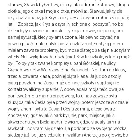
starszy, Sławek był ze trzy, cztery lata ode mnie starszy, i druga
ciotka, jego ciotka i moja ciotka, mówiła: „Sławuś, jak ty źle
czytasz. Zobacz, jak Krysia czyta – a ja byłam młodsza o parę
lat. – Zobacz, jak Krysia czyta. Niech ona ci poczyta”, no bo
dzieci były uczone po prostu. Tylko ja mówię, nie pamiętam
samej sytuacji, kiedy byłam uczona. Na pewno czytać, na
pewno pisać, matematyki nie. Zresztą z matematyką potem
miałam zawsze problemy, być może dlatego że się nie uczyłam
wtedy. No i wylądowałam właśnie też w tej szkole, w której mąż
był. To były tak zwane komplety u pani Górskiej, na ulicy
Grębałowskiej w Warszawie, na Bielanach. No i tam do klasy,
trzecia, czwarta klasa, później piąta klasa. Ja już do szkoły
piątej poszłam na Zuga, mąż do innej szkoły i stąd się nie
kontaktowaliśmy zupełnie. A opowiadała moja teściowa, że
ponieważ moja mama pracowała, to u nas zawsze była
służąca, taka Cesia była przed wojną, potem jeszcze w czasie
wojny z nami była ta Cesia. I Cesia ze mną, a teściowa z
Andrzejem, gdzieś jakiś park był, nie, park, miejsce, jakiś
skwerek na tych Bielanach, nie wiem, gdzie siadały tam na
ławkach i coś tam się działo. I ja podobno ze swojego wózka,
siedząc już, bo już siedziałam, waliłam Andrzeja po głowie, bo