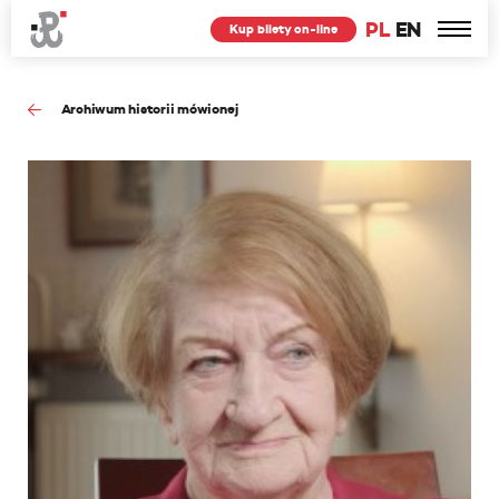
PL
EN
Kup bilety on-line
Archiwum historii mówionej