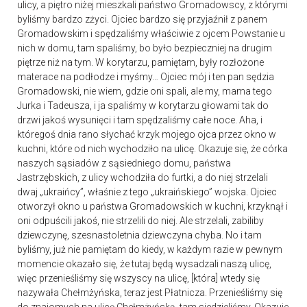
ulicy, a piętro niżej mieszkali państwo Gromadowscy, z którymi
byliśmy bardzo zżyci. Ojciec bardzo się przyjaźnił z panem
Gromadowskim i spędzaliśmy właściwie z ojcem Powstanie u
nich w domu, tam spaliśmy, bo było bezpieczniej na drugim
piętrze niż na tym. W korytarzu, pamiętam, były rozłożone
materace na podłodze i myśmy… Ojciec mój i ten pan sędzia
Gromadowski, nie wiem, gdzie oni spali, ale my, mama tego
Jurka i Tadeusza, i ja spaliśmy w korytarzu głowami tak do
drzwi jakoś wysunięci i tam spędzaliśmy całe noce. Aha, i
któregoś dnia rano słychać krzyk mojego ojca przez okno w
kuchni, które od nich wychodziło na ulicę. Okazuje się, że córka
naszych sąsiadów z sąsiedniego domu, państwa
Jastrzębskich, z ulicy wchodziła do furtki, a do niej strzelali
dwaj „ukraińcy”, właśnie z tego „ukraińskiego” wojska. Ojciec
otworzył okno u państwa Gromadowskich w kuchni, krzyknął i
oni odpuścili jakoś, nie strzelili do niej. Ale strzelali, zabiliby
dziewczynę, szesnastoletnia dziewczyna chyba. No i tam
byliśmy, już nie pamiętam do kiedy, w każdym razie w pewnym
momencie okazało się, że tutaj będą wysadzali naszą ulicę,
więc przenieśliśmy się wszyscy na ulicę, [która] wtedy się
nazywała Chełmżyńska, teraz jest Płatnicza. Przenieśliśmy się