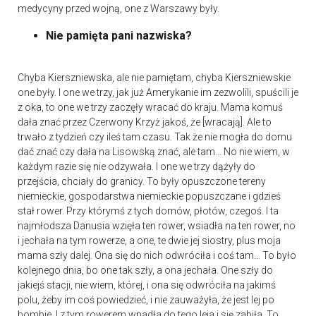
medycyny przed wojną, one z Warszawy były.
Nie pamięta pani nazwiska?
Chyba Kierszniewska, ale nie pamiętam, chyba Kierszniewskie
one były. I one we trzy, jak już Amerykanie im zezwolili, spuścili je
z oka, to one we trzy zaczęły wracać do kraju. Mama komuś
dała znać przez Czerwony Krzyż jakoś, że [wracają]. Ale to
trwało z tydzień czy ileś tam czasu. Tak że nie mogła do domu
dać znać czy dała na Lisowską znać, ale tam… No nie wiem, w
każdym razie się nie odzywała. I one we trzy dążyły do
przejścia, chciały do granicy. To były opuszczone tereny
niemieckie, gospodarstwa niemieckie popuszczane i gdzieś
stał rower. Przy którymś z tych domów, płotów, czegoś. I ta
najmłodsza Danusia wzięła ten rower, wsiadła na ten rower, no
i jechała na tym rowerze, a one, te dwie jej siostry, plus moja
mama szły dalej. Ona się do nich odwróciła i coś tam… To było
kolejnego dnia, bo one tak szły, a ona jechała. One szły do
jakiejś stacji, nie wiem, której, i ona się odwróciła na jakimś
polu, żeby im coś powiedzieć, i nie zauważyła, że jest lej po
bombie. I z tym rowerem wpadła do tego leja i się zabiła. To