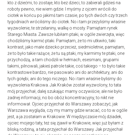
kto z dziećmi, to zostaje, kto bez dzieci, to zabierali gdzieś na
roboty pewno, nie wiem gdzie. I myśmy z ojcem wrócili do
ciotek w końcu po jakimś tam czasie, po tych dwóch czy trzech
tygodniach wróciliśmy do ciotek. No i tam przeżyliśmy właśnie
wyzwolenie, te strzelaniny, walkę o mosty. Pamiętam rynek
Starego Miasta. Zawsze lubiłam ptaki, w ogóle zwierzęta, więc
chodziliśmy karmić ptaki. Pamiętam, że to mi utkwiło, taki
kontrast, jako małe dziecko przecież, siedmioletnie, pamiętam,
że to było takie rażące, że tu są ptaki, my karmimy te ptaki, one
przychodzą, a tam chodzili w hełmach, esesmani, grupami
takimi, pilnowali, jakieś patrole takie, coś takiego – to było takie
kontrastowe bardzo, nie pasowało ani do architektury, ani do
tych gołębi, ani do tego niczego. No i tam właśnie byliśmy do
wyzwolenia Krakowa. Jak Kraków został wyzwolony, to tata
mój przyjechał, dalej szukając mamy oczywiście, ale nie było
żadnej informacji, no bo obóz koncentracyjny, to nikt nie
informował. Ojciec przyjechał do Warszawy zobaczyć, jak
Warszawa wygląda, czy my mamy gdzie wracać, co to w ogóle
jest, a ja zostałam w Krakowie. W międzyczasie mój dziadek,
ojciec mojego taty, też się zjawił w Krakowie, więc już byłam z
bliską rodziną, a tata przyjechał do Warszawy. Jak przyjechał