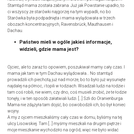
Stamtąd mama została zabrana. Już jak Powstanie upadło, to
ci wszyscy ze starówki najgorzej na tym wypadli, no bo
Starówka była podpadnięta i mama wylądowała w trzech
obozach koncentracyjnych, Ravensbrück, Mauthausen i
Dachau.
Państwo mieli w ogóle jakieś informacje,
widzieli, gdzie mama jest?
Ojciec, ale to zaraz to opowiem, poszukiwał mamy cały czas. I
mama jak tam w tym Dachau wylądowała… No stamtąd
prowadzili ich piechotą już nad morze, bo to było już wysunięte
najdalej na północ, i topili w łodziach. Wsadzali ludzi na łodzie i
tam coś robili, nie wiem, czy dno, coś musieli zrobić, że te łodzie
tonęły, i w ten sposób załatwiali ludzi. […] Szli do Oranienburga.
Mama nie zdążyła tam dojść, bo oswobodzili ich, bo był koniec
wojny.
A my z ojcem mieszkaliśmy cały czas w domu, byliśmy na tej
ulicy Lisowskiej. Tam […] myśmy mieszkali na drugim piętrze i
moje mieszkanie wychodziło na ogród, więc nie było widać