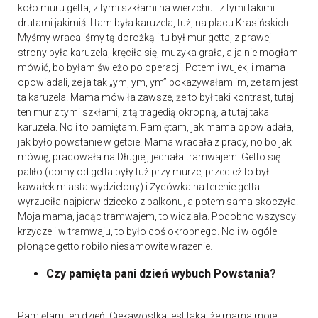
koło muru getta, z tymi szkłami na wierzchu i z tymi takimi
drutami jakimiś. I tam była karuzela, tuż, na placu Krasińskich.
Myśmy wracaliśmy tą dorożką i tu był mur getta, z prawej
strony była karuzela, kręciła się, muzyka grała, a ja nie mogłam
mówić, bo byłam świeżo po operacji. Potem i wujek, i mama
opowiadali, że ja tak „ym, ym, ym” pokazywałam im, że tam jest
ta karuzela. Mama mówiła zawsze, że to był taki kontrast, tutaj
ten mur z tymi szkłami, z tą tragedią okropną, a tutaj taka
karuzela. No i to pamiętam. Pamiętam, jak mama opowiadała,
jak było powstanie w getcie. Mama wracała z pracy, no bo jak
mówię, pracowała na Długiej, jechała tramwajem. Getto się
paliło (domy od getta były tuż przy murze, przecież to był
kawałek miasta wydzielony) i Żydówka na terenie getta
wyrzuciła najpierw dziecko z balkonu, a potem sama skoczyła.
Moja mama, jadąc tramwajem, to widziała. Podobno wszyscy
krzyczeli w tramwaju, to było coś okropnego. No i w ogóle
płonące getto robiło niesamowite wrażenie.
Czy pamięta pani dzień wybuch Powstania?
Pamiętam ten dzień. Ciekawostka jest taka, że mama mojej