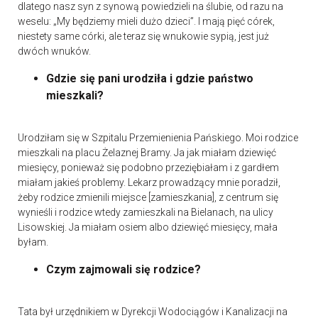
dlatego nasz syn z synową powiedzieli na ślubie, od razu na
weselu: „My będziemy mieli dużo dzieci”. I mają pięć córek,
niestety same córki, ale teraz się wnukowie sypią, jest już
dwóch wnuków.
Gdzie się pani urodziła i gdzie państwo
mieszkali?
Urodziłam się w Szpitalu Przemienienia Pańskiego. Moi rodzice
mieszkali na placu Żelaznej Bramy. Ja jak miałam dziewięć
miesięcy, ponieważ się podobno przeziębiałam i z gardłem
miałam jakieś problemy. Lekarz prowadzący mnie poradził,
żeby rodzice zmienili miejsce [zamieszkania], z centrum się
wynieśli i rodzice wtedy zamieszkali na Bielanach, na ulicy
Lisowskiej. Ja miałam osiem albo dziewięć miesięcy, mała
byłam.
Czym zajmowali się rodzice?
Tata był urzędnikiem w Dyrekcji Wodociągów i Kanalizacji na