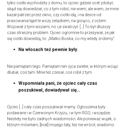
tylko ciotki wychodziły z domu, to ojciec gdzieś ocet zdobył,
skąd się dowiedział, co z tym robić, nie wiem, ale wiem, że mnie
kazał patrzeć przez okno, czy ciotki idą, i na desce od
prasowania tępił te wszy żelazkiem, na gorąco, z octem.
Wojował z tymi wszami, no i je zwalczył. […] To był dłuższy
czas straszny problem. Ojciec ogromnie to przeżywał, że jak
się ciotki dowiedzą, to: „Matko Boska, co my wtedy zrobimy”.
Na włosach też pewnie były.
Nie pamiętam tego. Pamiętam ten ojca sweter, w którym wciąż
dłubał, coś tam. Mnie też czesał, coś robił z tym.
Wspomniała pani, że ojciec cały czas
poszukiwał, dowiadywał się…
Ojciec […] cały czas poszukiwał mamy. Ogłoszenia były
podawane i w Czerwonym Krzyżu, i w tym RGO, i wszędzie.
Niestety nie było żadnych wiadomości. Ale ponieważ wujek, o
którym mówiłam, [brat] mojego taty, też nie wrócił, wiadomo