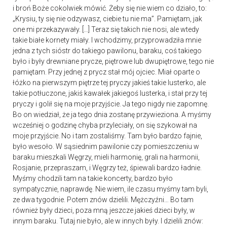
i broń Boże cokolwiek mówić. Żeby się nie wiem co działo, to:
„Krysiu, ty się nie odzywasz, ciebie tu nie ma”. Pamiętam, jak
one mi przekazywały. […] Teraz się takich nie nosi, ale wtedy
takie białe kornety miały. I wchodzimy, przyprowadziła mnie
jedna z tych sióstr do takiego pawilonu, baraku, coś takiego
było i były drewniane prycze, piętrowe lub dwupiętrowe, tego nie
pamiętam. Przy jednej z prycz stał mój ojciec. Miał oparte o
łóżko na pierwszym piętrze tej pryczy jakieś takie lusterko, ale
takie potłuczone, jakiś kawałek jakiegoś lusterka, i stał przy tej
pryczy i golił się na moje przyjście. Ja tego nigdy nie zapomnę.
Bo on wiedział, że ja tego dnia zostanę przywieziona. A myśmy
wcześniej o godzinę chyba przyleciały, on się szykował na
moje przyjście. No i tam zostaliśmy. Tam było bardzo fajnie,
było wesoło. W sąsiednim pawilonie czy pomieszczeniu w
baraku mieszkali Węgrzy, mieli harmonię, grali na harmonii,
Rosjanie, przepraszam, i Węgrzy też, śpiewali bardzo ładnie.
Myśmy chodzili tam na takie koncerty, bardzo było
sympatycznie, naprawdę. Nie wiem, ile czasu myśmy tam byli,
ze dwa tygodnie. Potem znów dzielili. Mężczyźni… Bo tam
również były dzieci, poza mną jeszcze jakieś dzieci były, w
innym baraku. Tutaj nie było, ale w innych były. I dzielili znów: