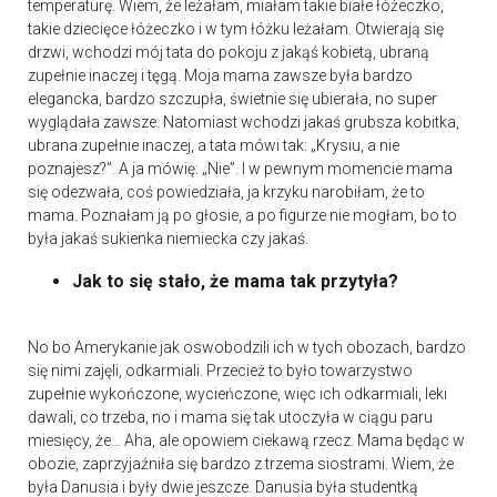
temperaturę. Wiem, że leżałam, miałam takie białe łóżeczko,
takie dziecięce łóżeczko i w tym łóżku leżałam. Otwierają się
drzwi, wchodzi mój tata do pokoju z jakąś kobietą, ubraną
zupełnie inaczej i tęgą. Moja mama zawsze była bardzo
elegancka, bardzo szczupła, świetnie się ubierała, no super
wyglądała zawsze. Natomiast wchodzi jakaś grubsza kobitka,
ubrana zupełnie inaczej, a tata mówi tak: „Krysiu, a nie
poznajesz?”. A ja mówię: „Nie”. I w pewnym momencie mama
się odezwała, coś powiedziała, ja krzyku narobiłam, że to
mama. Poznałam ją po głosie, a po figurze nie mogłam, bo to
była jakaś sukienka niemiecka czy jakaś.
Jak to się stało, że mama tak przytyła?
No bo Amerykanie jak oswobodzili ich w tych obozach, bardzo
się nimi zajęli, odkarmiali. Przecież to było towarzystwo
zupełnie wykończone, wycieńczone, więc ich odkarmiali, leki
dawali, co trzeba, no i mama się tak utoczyła w ciągu paru
miesięcy, że… Aha, ale opowiem ciekawą rzecz. Mama będąc w
obozie, zaprzyjaźniła się bardzo z trzema siostrami. Wiem, że
była Danusia i były dwie jeszcze. Danusia była studentką