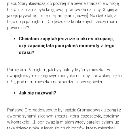
placu Starynkiewicza, co później ma pewne znaczenie w mojej
historii, a mama była księgową i pracowała na ulicy Długiej w
jakiejś prywatnej firmie, nie pamiętam [nazwy]. No i było tak, z
tego co ja pamiętam… Co jeszcze z konkretnych rzeczy mam
powiedzieć?
Chciałam zapytać jeszcze o okres okupacji,
czy zapamiętała pani jakieś momenty z tego
czasu?
Pamiętam. Pamiętam, jak były naloty. Myśmy mieszkali w
dwupiętrowym szeregowym budynku na ulicy Lisowskiej, piętro
niżej, pod nami mieszkali nasi bardzo bliscy sąsiedzi.
Jak się nazywali?
Państwo Gromadowscy, to był sędzia Gromadowski z żoną i z
dwoma synami, z jednym zresztą, która jeszcze żyje, jesteśmy
w kontakcie. […] I ponieważ ja miałam wtedy parę lat, byłam już
taką dziewczynką, a jeden z tych chłopców, którzy mieszkali