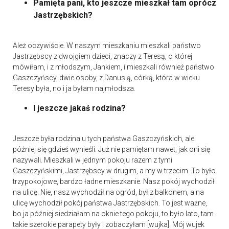
Pamięta pani, kto jeszcze mieszkał tam oprócz
Jastrzębskich?
Ależ oczywiście. W naszym mieszkaniu mieszkali państwo
Jastrzębscy z dwojgiem dzieci, znaczy z Teresą, o której
mówiłam, i z młodszym, Jankiem, i mieszkali również państwo
Gaszczyńscy, dwie osoby, z Danusią, córką, która w wieku
Teresy była, no i ja byłam najmłodsza.
I jeszcze jakaś rodzina?
Jeszcze była rodzina u tych państwa Gaszczyńskich, ale
później się gdzieś wynieśli. Już nie pamiętam nawet, jak oni się
nazywali. Mieszkali w jednym pokoju razem z tymi
Gaszczyńskimi, Jastrzębscy w drugim, a my w trzecim. To było
trzypokojowe, bardzo ładne mieszkanie. Nasz pokój wychodził
na ulicę. Nie, nasz wychodził na ogród, był z balkonem, a na
ulicę wychodził pokój państwa Jastrzębskich. To jest ważne,
bo ja później siedziałam na oknie tego pokoju, to było lato, tam
takie szerokie parapety były i zobaczyłam [wujka]. Mój wujek