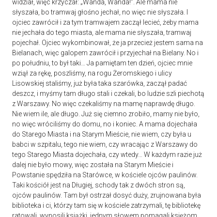
widział, więc krzyczał: „Wanda, Wanda!”. Ale mama nie
słyszała, bo tramwaj głośno jechał, no więc nie słyszała. I
ojciec zawrócił i za tym tramwajem zaczął lecieć, żeby mama
nie jechała do tego miasta, ale mama nie słyszała, tramwaj
pojechał. Ojciec wykombinował, że ja przecież jestem sama na
Bielanach, więc galopem zawrócił i przyjechał na Bielany. No i
po południu, to był taki… Ja pamiętam ten dzień, ojciec mnie
wziął za rękę, poszliśmy, na rogu Żeromskiego i ulicy
Lisowskiej staliśmy, już była taka szarówka, zaczął padać
deszcz, i myśmy tam długo stali i czekali, bo ludzie szli piechotą
z Warszawy. No więc czekaliśmy na mamę naprawdę długo.
Nie wiem ile, ale długo. Już się ciemno zrobiło, mamy nie było,
no więc wróciliśmy do domu, no i koniec. A mama dojechała
do Starego Miasta i na Starym Mieście, nie wiem, czy była u
babci w szpitalu, tego nie wiem, czy wracając z Warszawy do
tego Starego Miasta dojechała, czy wtedy… W każdym razie już
dalej nie było mowy, więc została na Starym Mieście i
Powstanie spędziła na Starówce, w kościele ojców paulinów.
Taki kościół jest na Długiej, schody tak z dwóch stron są,
ojców paulinów. Tam był ostrzał dosyć duży, zrujnowana była
biblioteka i ci, którzy tam się w kościele zatrzymali, tę bibliotekę
ratowali, wynosili książki, jednym słowem pomagali księżom.