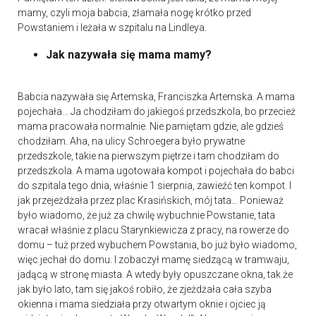
mamy, czyli moja babcia, złamała nogę krótko przed
Powstaniem i leżała w szpitalu na Lindleya.
Jak nazywała się mama mamy?
Babcia nazywała się Artemska, Franciszka Artemska. A mama
pojechała… Ja chodziłam do jakiegoś przedszkola, bo przecież
mama pracowała normalnie. Nie pamiętam gdzie, ale gdzieś
chodziłam. Aha, na ulicy Schroegera było prywatne
przedszkole, takie na pierwszym piętrze i tam chodziłam do
przedszkola. A mama ugotowała kompot i pojechała do babci
do szpitala tego dnia, właśnie 1 sierpnia, zawieźć ten kompot. I
jak przejeżdżała przez plac Krasińskich, mój tata… Ponieważ
było wiadomo, że już za chwilę wybuchnie Powstanie, tata
wracał właśnie z placu Starynkiewicza z pracy, na rowerze do
domu – tuż przed wybuchem Powstania, bo już było wiadomo,
więc jechał do domu. I zobaczył mamę siedzącą w tramwaju,
jadącą w stronę miasta. A wtedy były opuszczane okna, tak że
jak było lato, tam się jakoś robiło, że zjeżdżała cała szyba
okienna i mama siedziała przy otwartym oknie i ojciec ją