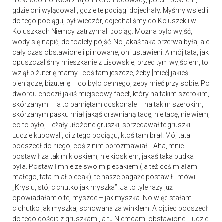
nie wiadomo. Nasi znajomi Gromadowscy, potem powiem,
gdzie oni wylądowali, gdzie te pociągi dojechały. Myśmy wsiedli
do tego pociągu, był wieczór, dojechaliśmy do Koluszek i w
Koluszkach Niemcy zatrzymali pociąg. Można było wyjść,
wody się napić, do toalety pójść. No jakaś taka przerwa była, ale
cały czas obstawione i pilnowane, oni ustawieni. A mój tata, jak
opuszczaliśmy mieszkanie z Lisowskiej przed tym wyjściem, to
wziął biżuterię mamy i coś tam jeszcze, żeby [mieć] jakieś
pieniądze, biżuterię – co było cennego, żeby mieć przy sobie. Po
dworcu chodził jakiś miejscowy facet, który na takim szerokim,
skórzanym – ja to pamiętam doskonale – na takim szerokim,
skórzanym pasku miał jakąś drewnianą tacę, nie tacę, nie wiem,
co to było, i leżały ułożone gruszki, sprzedawał te gruszki.
Ludzie kupowali, ci z tego pociągu, ktoś tam brał. Mój tata
podszedł do niego, coś z nim porozmawiał… Aha, mnie
postawił za takim kioskiem, nie kioskiem, jakaś taka budka
była. Postawił mnie ze swoim plecakiem (ja też coś miałam
małego, tata miał plecak), te nasze bagaże postawił i mówi:
„Krysiu, stój cichutko jak myszka”. Ja to tyle razy już
opowiadałam o tej myszce – jak myszka. No więc stałam
cichutko jak myszka, schowana za winklem. A ojciec podszedł
do tego gościa z gruszkami, a tu Niemcami obstawione. Ludzie