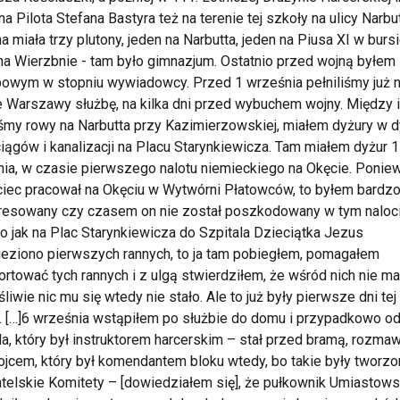
na Pilota Stefana Bastyra też na terenie tej szkoły na ulicy Narbut
a miała trzy plutony, jeden na Narbutta, jeden na Piusa XI w bursi
na Wierzbnie - tam było gimnazjum. Ostatnio przed wojną byłem
powym w stopniu wywiadowcy.
Przed 1 września pełniliśmy już 
e Warszawy służbę, na kilka dni przed wybuchem wojny. Między 
śmy rowy na Narbutta przy Kazimierzowskiej, miałem dyżury w d
ągów i kanalizacji na Placu Starynkiewicza. Tam miałem dyżur 1
ia, w czasie pierwszego nalotu niemieckiego na Okęcie. Ponie
ciec pracował na Okęciu w Wytwórni Płatowców, to byłem bardz
resowany czy czasem on nie został poszkodowany w tym naloci
o jak na Plac Starynkiewicza do Szpitala Dzieciątka Jezus
eziono pierwszych rannych, to ja tam pobiegłem, pomagałem
ortować tych rannych i z ulgą stwierdziłem, że wśród nich nie ma
liwie nic mu się wtedy nie stało. Ale to już były pierwsze dni tej
. […]6 września wstąpiłem po służbie do domu i przypadkowo o
a, który był instruktorem harcerskim – stał przed bramą, rozmaw
jcem, który był komendantem bloku wtedy, bo takie były tworz
elskie Komitety – [dowiedziałem się], że pułkownik Umiastows