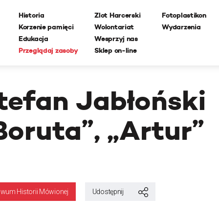
Historia
Zlot Harcerski
Fotoplastikon
Korzenie pamięci
Wolontariat
Wydarzenia
Edukacja
Wesprzyj nas
Przeglądaj zasoby
Sklep on-line
tefan Jabłoński
Boruta”, „Artur”
iwum Historii Mówionej
Udostępnij