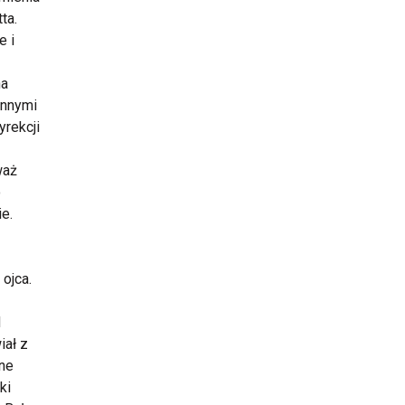
ta.
e i
na
innymi
yrekcji
waż
o
e.
 ojca.
d
iał z
one
ki