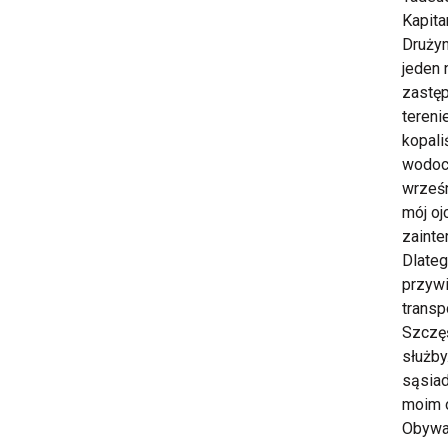
Kapita
Drużyn
jeden 
zastę
tereni
kopali
wodoci
wrześn
mój oj
zainte
Dlateg
przywi
transp
Szczęś
służby
sąsiad
moim o
Obywat