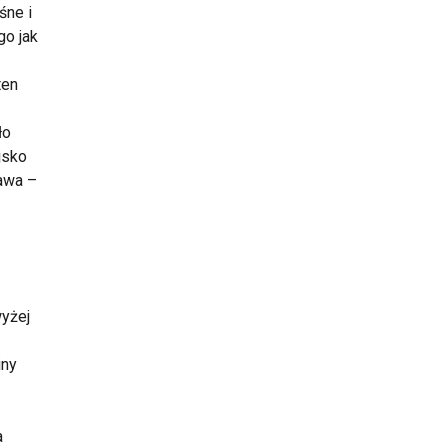
śne i
go jak
ten
ło
jsko
awa –
wyżej
iny
a