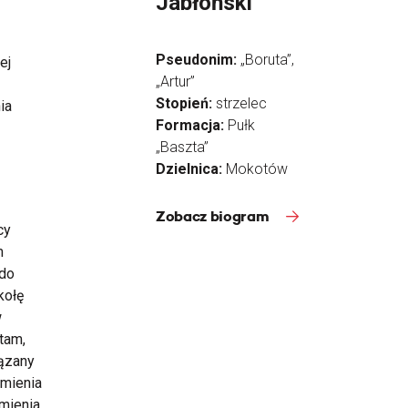
Jabłoński
Pseudonim:
„Boruta”,
ej
„Artur”
Stopień:
strzelec
ia
Formacja:
Pułk
„Baszta”
Dzielnica:
Mokotów
Zobacz biogram
cy
m
 do
kołę
w
tam,
iązany
imienia
imienia