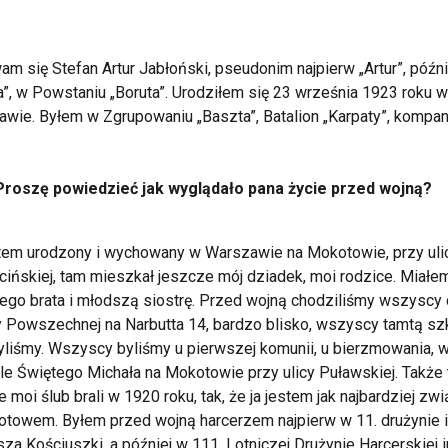
m się Stefan Artur Jabłoński, pseudonim najpierw „Artur”, późni
a”, w Powstaniu „Boruta”. Urodziłem się 23 września 1923 roku w
wie. Byłem w Zgrupowaniu „Baszta”, Batalion „Karpaty”, kompan
Proszę powiedzieć jak wyglądało pana życie przed wojną?
tem urodzony i wychowany w Warszawie na Mokotowie, przy uli
cińskiej, tam mieszkał jeszcze mój dziadek, moi rodzice. Miałe
ego brata i młodszą siostrę. Przed wojną chodziliśmy wszyscy
 Powszechnej na Narbutta 14, bardzo blisko, wszyscy tamtą sz
liśmy. Wszyscy byliśmy u pierwszej komunii, u bierzmowania, 
le Świętego Michała na Mokotowie przy ulicy Puławskiej. Także 
e moi ślub brali w 1920 roku, tak, że ja jestem jak najbardziej zw
towem. Byłem przed wojną harcerzem najpierw w 11. drużynie 
za Kościuszki, a później w 111. Lotniczej Drużynie Harcerskiej 