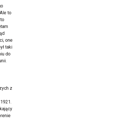
go
Ale to
sto
ętam
ząd
ci, one
ył taki
niu do
nii.
zych z
 1921.
kający
erenie