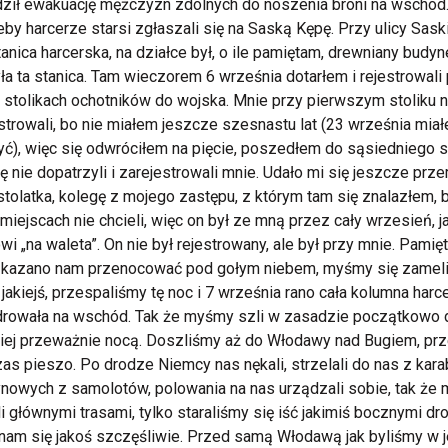
ził ewakuację mężczyzn zdolnych do noszenia broni na wschód.
eby harcerze starsi zgłaszali się na Saską Kępę. Przy ulicy Sask
tanica harcerska, na działce był, o ile pamiętam, drewniany budyn
ła ta stanica. Tam wieczorem 6 września dotarłem i rejestrowali
stolikach ochotników do wojska. Mnie przy pierwszym stoliku n
strowali, bo nie miałem jeszcze szesnastu lat (23 września mia
ć), więc się odwróciłem na pięcie, poszedłem do sąsiedniego st
ę nie dopatrzyli i zarejestrowali mnie. Udało mi się jeszcze prz
stolatka, kolegę z mojego zastępu, z którym tam się znalazłem, 
miejscach nie chcieli, więc on był ze mną przez cały wrzesień, j
wi „na waleta”. On nie był rejestrowany, ale był przy mnie. Pamię
 kazano nam przenocować pod gołym niebem, myśmy się zameli
i jakiejś, przespaliśmy tę noc i 7 września rano cała kolumna harc
rowała na wschód. Tak że myśmy szli w zasadzie początkowo d
iej przeważnie nocą. Doszliśmy aż do Włodawy nad Bugiem, pr
zas pieszo. Po drodze Niemcy nas nękali, strzelali do nas z kar
owych z samolotów, polowania na nas urządzali sobie, tak że
li głównymi trasami, tylko staraliśmy się iść jakimiś bocznymi dr
nam się jakoś szczęśliwie. Przed samą Włodawą jak byliśmy w