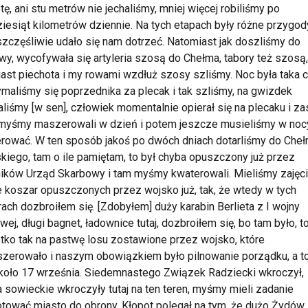
tę, ani stu metrów nie jechaliśmy, mniej więcej robiliśmy po
ziesiąt kilometrów dziennie. Na tych etapach były różne przygody
szczęśliwie udało się nam dotrzeć. Natomiast jak doszliśmy do
y, wycofywała się artyleria szosą do Chełma, tabory też szosą,
ast piechota i my rowami wzdłuż szosy szliśmy. Noc była taka 
ymaliśmy się poprzednika za plecak i tak szliśmy, na gwizdek
liśmy [w sen], człowiek momentalnie opierał się na plecaku i zas
 myśmy maszerowali w dzień i potem jeszcze musieliśmy w noc
ować. W ten sposób jakoś po dwóch dniach dotarliśmy do Che
kiego, tam o ile pamiętam, to był chyba opuszczony już przez
ików Urząd Skarbowy i tam myśmy kwaterowali. Mieliśmy zajęci
e koszar opuszczonych przez wojsko już, tak, że wtedy w tych
ach dozbroiłem się. [Zdobyłem] duży karabin Berlieta z I wojny
wej, długi bagnet, ładownice tutaj, dozbroiłem się, bo tam było, t
ko tak na pastwę losu zostawione przez wojsko, które
erowało i naszym obowiązkiem było pilnowanie porządku, a to
koło 17 września. Siedemnastego Związek Radziecki wkroczył,
 sowieckie wkroczyły tutaj na ten teren, myśmy mieli zadanie
tować miasto do obrony. Kłopot polegał na tym, że dużo Żydów