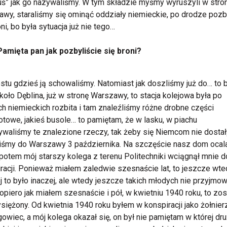
ś” jak go nazywaliśmy. W tym składzie myśmy wyruszyli w stro
wy, staraliśmy się ominąć oddziały niemieckie, po drodze poz
oni, bo była sytuacja już nie tego…
Pamięta pan jak pozbyliście się broni?
stu gdzieś ją schowaliśmy. Natomiast jak doszliśmy już do… to 
koło Dęblina, już w stronę Warszawy, to stacja kolejowa była po
ch niemieckich rozbita i tam znaleźliśmy różne drobne części
towe, jakieś busole… to pamiętam, że w lasku, w piachu
waliśmy te znalezione rzeczy, tak żeby się Niemcom nie dostał
iśmy do Warszawy 3 października. Na szczęście nasz dom ocala
potem mój starszy kolega z terenu Politechniki wciągnął mnie d
racji. Ponieważ miałem zaledwie szesnaście lat, to jeszcze wte
j to było inaczej, ale wtedy jeszcze takich młodych nie przyjmowa
opiero jak miałem szesnaście i pół, w kwietniu 1940 roku, to zo
siężony. Od kwietnia 1940 roku byłem w konspiracji jako żołnier
owiec, a mój kolega okazał się, on był nie pamiętam w której dr