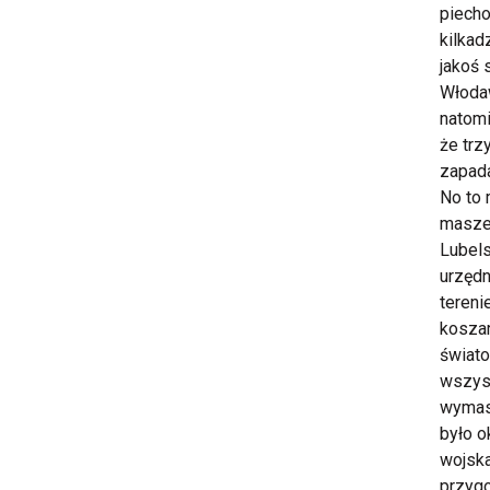
piecho
kilkad
jakoś 
Włodaw
natomi
że trz
zapada
No to
maszer
Lubels
urzędn
tereni
koszar
świato
wszyst
wymasz
było o
wojska
przygo