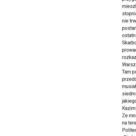
mieszk
stopni
nie tr
postan
ostatn
Skarbo
prowad
rozkaz
Warsza
Tam po
przedo
musiał
siedmi
jakieg
Kazimi
Ze mną
na ter
Polite