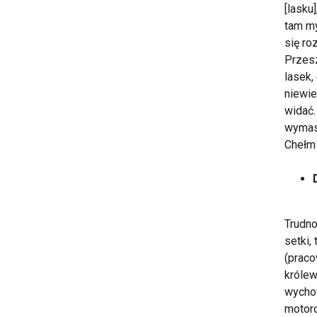
[lasku
tam my
się ro
Przesz
lasek,
niewie
widać.
wymas
Chełm 
Trudno
setki,
(praco
królew
wycho
motoro