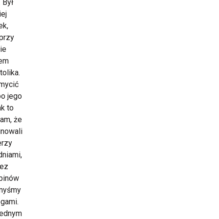
 Był
iej
ek,
 przy
ie
łem
olika.
emycić
bo jego
ak to
tam, że
nowali
erzy
niami,
zez
abinów
 myśmy
ogami.
 jednym