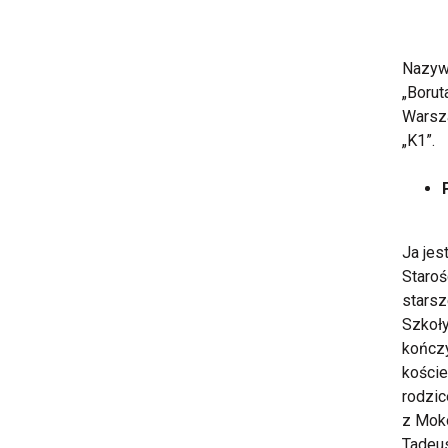
Nazywa
„Borut
Warsza
„K1”.
Ja jes
Staroś
starsz
Szkoły
kończy
koście
rodzic
z Moko
Tadeus