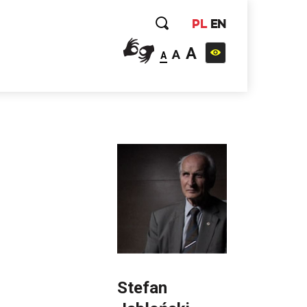
PL
EN
A
A
A
Stefan