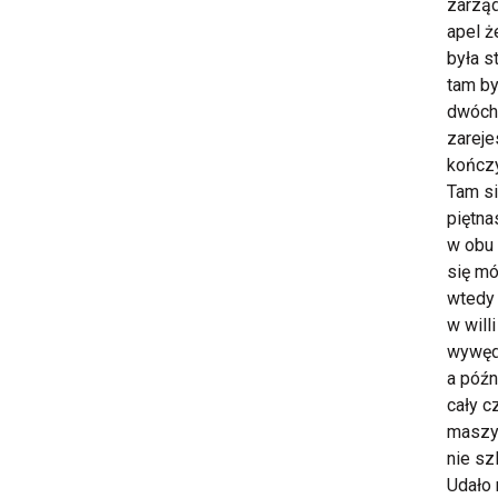
zarząd
apel ż
była s
tam by
dwóch 
zareje
kończy
Tam si
piętna
w obu 
się mó
wtedy
w will
wywęd
a późn
cały c
maszyn
nie sz
Udało 