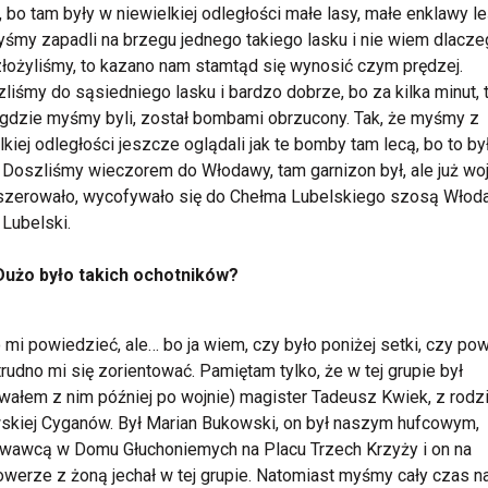
], bo tam były w niewielkiej odległości małe lasy, małe enklawy le
śmy zapadli na brzegu jednego takiego lasku i nie wiem dlacze
złożyliśmy, to kazano nam stamtąd się wynosić czym prędzej.
liśmy do sąsiedniego lasku i bardzo dobrze, bo za kilka minut, 
 gdzie myśmy byli, został bombami obrzucony. Tak, że myśmy z
lkiej odległości jeszcze oglądali jak te bomby tam lecą, bo to by
 Doszliśmy wieczorem do Włodawy, tam garnizon był, ale już wo
zerowało, wycofywało się do Chełma Lubelskiego szosą Włod
Lubelski.
Dużo było takich ochotników?
 mi powiedzieć, ale… bo ja wiem, czy było poniżej setki, czy po
 trudno mi się zorientować. Pamiętam tylko, że w tej grupie był
wałem z nim później po wojnie) magister Tadeusz Kwiek, z rodz
skiej Cyganów. Był Marian Bukowski, on był naszym hufcowym,
wawcą w Domu Głuchoniemych na Placu Trzech Krzyży i on na
werze z żoną jechał w tej grupie. Natomiast myśmy cały czas n