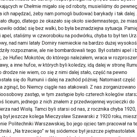
ających w Chełmie migało się od roboty, musieliśmy do pewne
a ich napędzać, żeby nam pomogli budować barykady i tak dalej. 
wało długo, dlatego że okazało się około siedemnastego, że mia
owiło oddać się bez walki, bo była beznadziejna sytuacja. Pami
i apel, staliśmy w czworoboku na podwórku, chyba to był ten Ur
wy, nad nami latały Dorniry niemieckie na bardzo dużej wysokoś
ziły rozpoznanie, ale nie bombardowali tego. Był ostatni apel i b
, że Hufiec Mokotów, do którego należałem, wraca w rozprosze
wy, a inne hufce, w których byli koledzy, idą dalej w stronę Rumu
 drodze nie wiem, co się z nimi dalej stało, część na pewno
stała się do Rumunii i dalej na zachód później. Natomiast część
a zginąć, bo Niemcy ciągle nas atakowali. Z nas zorganizowano
oosobowy zastęp, w tym zastępie było czterech kolegów stars
oś liceum, jednego z nich znałem z przedwojennej wycieczki do
erza nad Wisłą. Tamci byli starsi od nas, z rocznika chyba 1920,
 był jeszcze kolega Mieczysław Szawarski z 1920 roku, miesz
enie Politechniki Warszawskiej, bo jego ojciec tam pracował na t
chniki. „Na trzeciego” w tej siódemce był jeszcze piętnastolatek