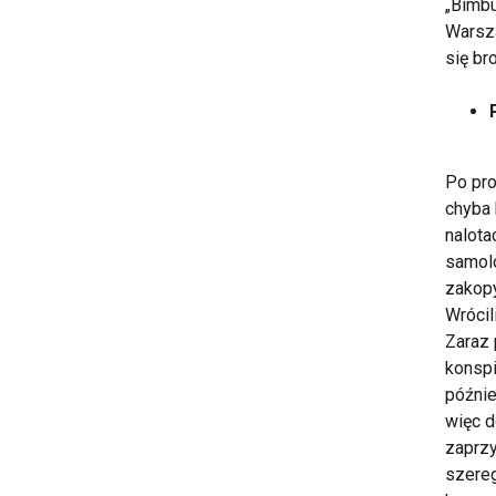
„Bimbu
Warsza
się br
Po pro
chyba 
nalota
samolo
zakopy
Wrócil
Zaraz 
konspi
późnie
więc d
zaprzy
szereg