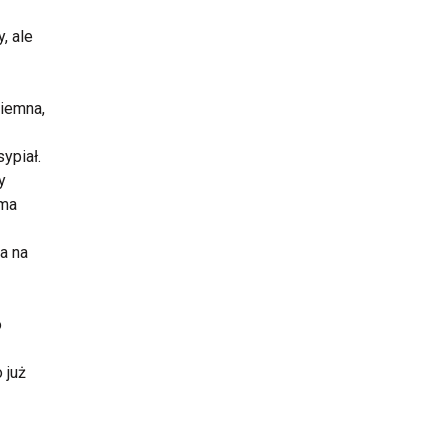
, ale
ciemna,
ypiał.
y
łma
a na
o
 już