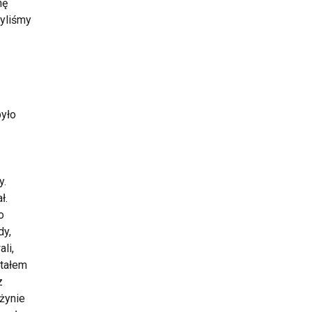
nę
byliśmy
było
y.
ł.
o
dy,
li,
stałem
z
użynie